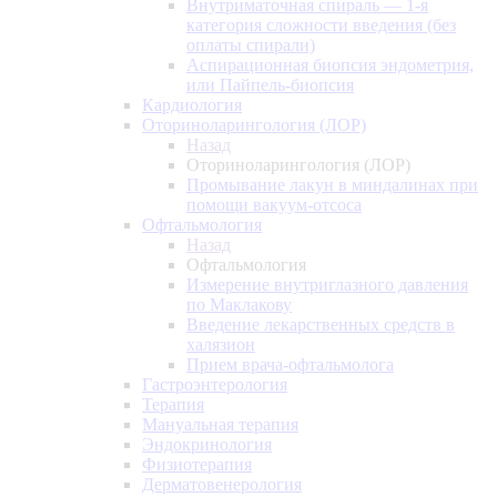
Внутриматочная спираль — 1-я
категория сложности введения (без
оплаты спирали)
Аспирационная биопсия эндометрия,
или Пайпель-биопсия
Кардиология
Оториноларингология (ЛОР)
Назад
Оториноларингология (ЛОР)
Промывание лакун в миндалинах при
помощи вакуум-отсоса
Офтальмология
Назад
Офтальмология
Измерение внутриглазного давления
по Маклакову
Введение лекарственных средств в
халязион
Прием врача-офтальмолога
Гастроэнтерология
Терапия
Мануальная терапия
Эндокринология
Физиотерапия
Дерматовенерология