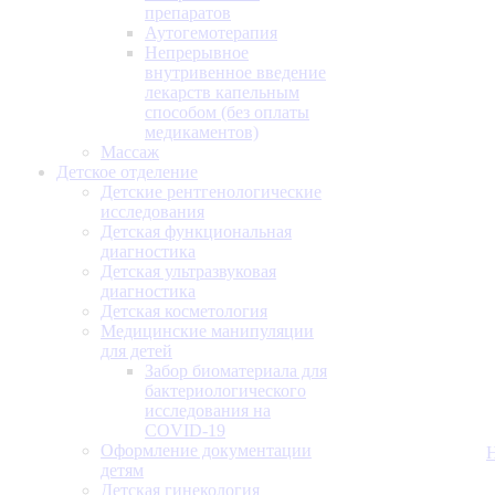
препаратов
Аутогемотерапия
Непрерывное
внутривенное введение
лекарств капельным
способом (без оплаты
медикаментов)
Массаж
Детское отделение
Детские рентгенологические
исследования
Детская функциональная
диагностика
Детская ультразвуковая
диагностика
Детская косметология
Медицинские манипуляции
для детей
Забор биоматериала для
бактериологического
исследования на
COVID-19
Оформление документации
детям
Детская гинекология