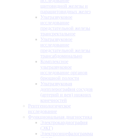
исследование
щитовидной железы и
паращитовидных желез
Ультразвуковое
исследование
предстательной железы
трансректальное
Ультразвуковое
исследование
предстательной железы
трансабдоминально
Комплексное
ультразвуковое
исследование органов
брюшной полости
Ультразвуковая
допплерография сосудов
(артерий и вен) нижних
конечностей
Рентгенологическое
исследование
Функциональная диагностика
Электрокардиография
(ЭКГ)
Электроэнцефалограмма