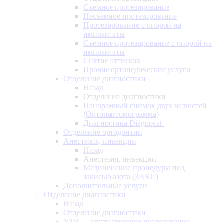
Съемное протезирование
Несъемное протезирование
Протезирование с опорой на
имплантаты
Съемное протезирование с опорой на
имплантаты
Снятие оттисков
Прочие ортопедические услуги
Отделение диагностики
Назад
Отделение диагностики
Панорамный снимок двух челюстей
(Ортопантомограмма)
Диагностика Diagnocat
Отделение ортодонтии
Анестезия, инъекции
Назад
Анестезия, инъекции
Медицинские процедуры под
закисью азота (ЗАКС)
Дополнительные услуги
Отделение диагностики
Назад
Отделение диагностики
УЗИ — ультразвуковое исследование