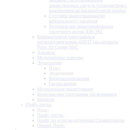
дыхания с использованием
лекарственных средств (спирометрия с
назначением медикаментозной пробы)
Суточное мониторирование
артериального давления
Холтеровское мониторирование
сердечного ритма ХМ-ЭКГ
Компьютерная томография и
ортопантомограмма (ОПТГ) на аппарате
Point 3D Combi 500C
Анализы
Медицинские осмотры
Эндоскопия
Назад
Эндоскопия
Видеоколоноскопия
Гастроскопия
Медицинские манипуляции
Комплексные программы обследования
Биопсия
Прайс-листы
Назад
Прайс-листы
Прайс по услугам отделения Стоматологии
Общий Прайс