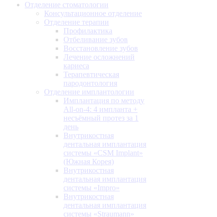
Отделение стоматологии
Консультационное отделение
Отделение терапии
Профилактика
Отбеливание зубов
Восстановление зубов
Лечение осложнений
кариеса
Терапевтическая
пародонтология
Отделение имплантологии
Имплантация по методу
All-on-4: 4 импланта +
несъёмный протез за 1
день
Внутрикостная
дентальная имплантация
системы «CSM Implant»
(Южная Корея)
Внутрикостная
дентальная имплантация
системы «Impro»
Внутрикостная
дентальная имплантация
системы «Straumann»