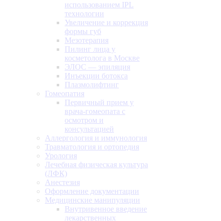
использованием IPL
технологии
Увеличение и коррекция
формы губ
Мезотерапия
Пилинг лица у
косметолога в Москве
ЭЛОС — эпиляция
Инъекции ботокса
Плазмолифтинг
Гомеопатия
Первичный прием у
врача-гомеопата с
осмотром и
консультацией
Аллергология и иммунология
Травматология и ортопедия
Урология
Лечебная физическая культура
(ЛФК)
Анестезия
Оформление документации
Медицинские манипуляции
Внутривенное введение
лекарственных