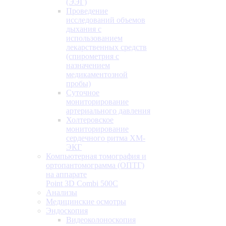
(ЭЭГ)
Проведение
исследований объемов
дыхания с
использованием
лекарственных средств
(спирометрия с
назначением
медикаментозной
пробы)
Суточное
мониторирование
артериального давления
Холтеровское
мониторирование
сердечного ритма ХМ-
ЭКГ
Компьютерная томография и
ортопантомограмма (ОПТГ)
на аппарате
Point 3D Combi 500C
Анализы
Медицинские осмотры
Эндоскопия
Видеоколоноскопия