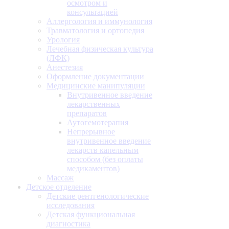
осмотром и
консультацией
Аллергология и иммунология
Травматология и ортопедия
Урология
Лечебная физическая культура
(ЛФК)
Анестезия
Оформление документации
Медицинские манипуляции
Внутривенное введение
лекарственных
препаратов
Аутогемотерапия
Непрерывное
внутривенное введение
лекарств капельным
способом (без оплаты
медикаментов)
Массаж
Детское отделение
Детские рентгенологические
исследования
Детская функциональная
диагностика