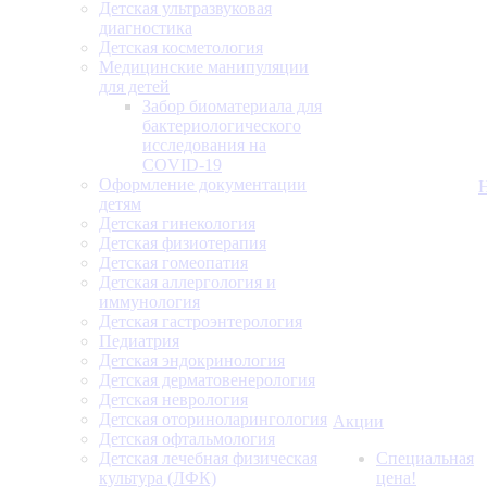
Детская ультразвуковая
диагностика
Детская косметология
Медицинские манипуляции
для детей
Забор биоматериала для
бактериологического
исследования на
COVID-19
Оформление документации
детям
Детская гинекология
Детская физиотерапия
Детская гомеопатия
Детская аллергология и
иммунология
Детская гастроэнтерология
Педиатрия
Детская эндокринология
Детская дерматовенерология
Детская неврология
Детская оториноларингология
Акции
Детская офтальмология
Детская лечебная физическая
Специальная
культура (ЛФК)
цена!