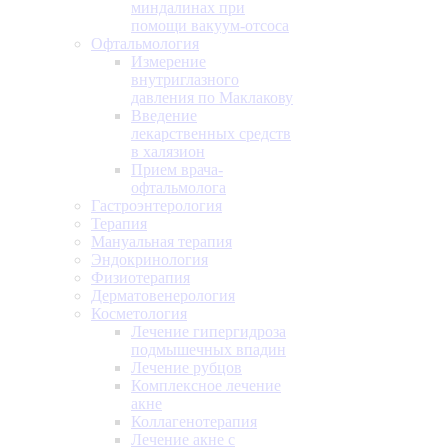
миндалинах при
помощи вакуум-отсоса
Офтальмология
Измерение
внутриглазного
давления по Маклакову
Введение
лекарственных средств
в халязион
Прием врача-
офтальмолога
Гастроэнтерология
Терапия
Мануальная терапия
Эндокринология
Физиотерапия
Дерматовенерология
Косметология
Лечение гипергидроза
подмышечных впадин
Лечение рубцов
Комплексное лечение
акне
Коллагенотерапия
Лечение акне с