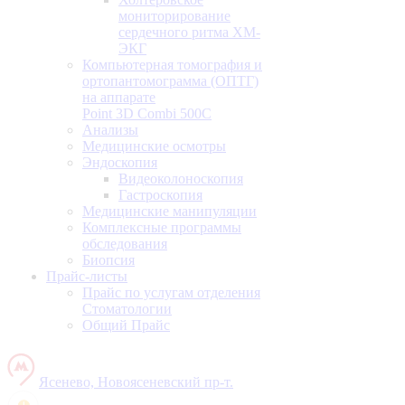
мониторирование
сердечного ритма ХМ-
ЭКГ
Компьютерная томография и
ортопантомограмма (ОПТГ)
на аппарате
Point 3D Combi 500C
Анализы
Медицинские осмотры
Эндоскопия
Видеоколоноскопия
Гастроскопия
Медицинские манипуляции
Комплексные программы
обследования
Биопсия
Прайс-листы
Прайс по услугам отделения
Стоматологии
Общий Прайс
Ясенево, Новоясеневский пр-т.