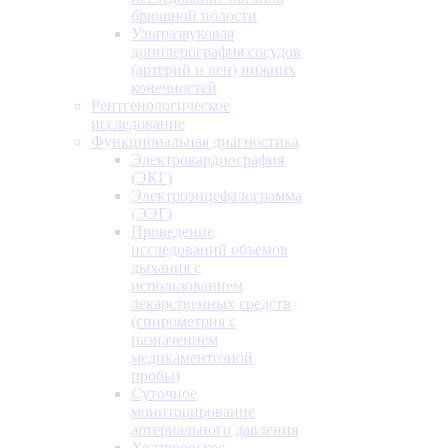
брюшной полости
Ультразвуковая
допплерография сосудов
(артерий и вен) нижних
конечностей
Рентгенологическое
исследование
Функциональная диагностика
Электрокардиография
(ЭКГ)
Электроэнцефалограмма
(ЭЭГ)
Проведение
исследований объемов
дыхания с
использованием
лекарственных средств
(спирометрия с
назначением
медикаментозной
пробы)
Суточное
мониторирование
артериального давления
Холтеровское