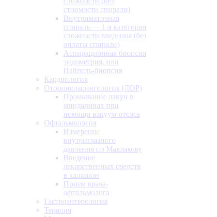
сложности (без
стоимости спирали)
Внутриматочная
спираль — 1-я категория
сложности введения (без
оплаты спирали)
Аспирационная биопсия
эндометрия, или
Пайпель-биопсия
Кардиология
Оториноларингология (ЛОР)
Промывание лакун в
миндалинах при
помощи вакуум-отсоса
Офтальмология
Измерение
внутриглазного
давления по Маклакову
Введение
лекарственных средств
в халязион
Прием врача-
офтальмолога
Гастроэнтерология
Терапия