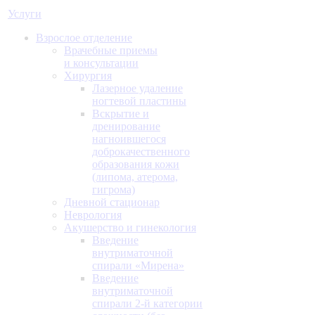
Услуги
Взрослое отделение
Врачебные приемы
и консультации
Хирургия
Лазерное удаление
ногтевой пластины
Вскрытие и
дренирование
нагноившегося
доброкачественного
образования кожи
(липома, атерома,
гигрома)
Дневной стационар
Неврология
Акушерство и гинекология
Введение
внутриматочной
спирали «Мирена»
Введение
внутриматочной
спирали 2-й категории