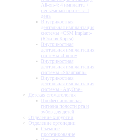
All-on-4: 4 импланта +
несъёмный протез за 1
день
Внутрикостная
дентальная имплантация
системы «CSM Implant»
(Южная Корея)
Внутрикостная
дентальная имплантация
системы «Impro»
Внутрикостная
дентальная имплантация
системы «Straumann»
Внутрикостная
дентальная имплантация
системы «AnyOne»
Детская стоматология
Профессиональная
гигиена полости рта и
зубов для детей
Отделение хирургии
Отделение ортопедии
Съемное
протезирование
Несъемное