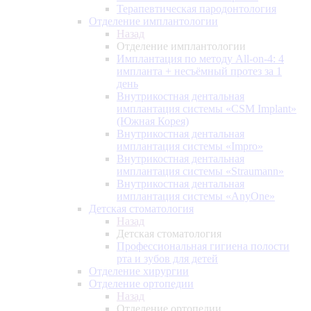
Терапевтическая пародонтология
Отделение имплантологии
Назад
Отделение имплантологии
Имплантация по методу All-on-4: 4
импланта + несъёмный протез за 1
день
Внутрикостная дентальная
имплантация системы «CSM Implant»
(Южная Корея)
Внутрикостная дентальная
имплантация системы «Impro»
Внутрикостная дентальная
имплантация системы «Straumann»
Внутрикостная дентальная
имплантация системы «AnyOne»
Детская стоматология
Назад
Детская стоматология
Профессиональная гигиена полости
рта и зубов для детей
Отделение хирургии
Отделение ортопедии
Назад
Отделение ортопедии