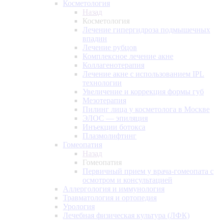
Косметология
Назад
Косметология
Лечение гипергидроза подмышечных
впадин
Лечение рубцов
Комплексное лечение акне
Коллагенотерапия
Лечение акне с использованием IPL
технологии
Увеличение и коррекция формы губ
Мезотерапия
Пилинг лица у косметолога в Москве
ЭЛОС — эпиляция
Инъекции ботокса
Плазмолифтинг
Гомеопатия
Назад
Гомеопатия
Первичный прием у врача-гомеопата с
осмотром и консультацией
Аллергология и иммунология
Травматология и ортопедия
Урология
Лечебная физическая культура (ЛФК)