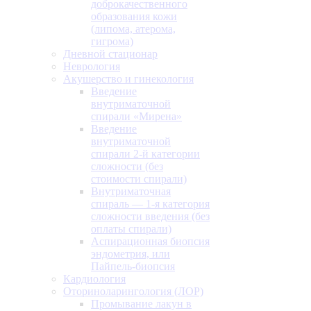
доброкачественного
образования кожи
(липома, атерома,
гигрома)
Дневной стационар
Неврология
Акушерство и гинекология
Введение
внутриматочной
спирали «Мирена»
Введение
внутриматочной
спирали 2-й категории
сложности (без
стоимости спирали)
Внутриматочная
спираль — 1-я категория
сложности введения (без
оплаты спирали)
Аспирационная биопсия
эндометрия, или
Пайпель-биопсия
Кардиология
Оториноларингология (ЛОР)
Промывание лакун в