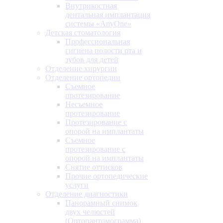
Внутрикостная
дентальная имплантация
системы «AnyOne»
Детская стоматология
Профессиональная
гигиена полости рта и
зубов для детей
Отделение хирургии
Отделение ортопедии
Съемное
протезирование
Несъемное
протезирование
Протезирование с
опорой на имплантаты
Съемное
протезирование с
опорой на имплантаты
Снятие оттисков
Прочие ортопедические
услуги
Отделение диагностики
Панорамный снимок
двух челюстей
(Ортопантомограмма)