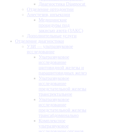
Диагностика Diagnocat
Отделение ортодонтии
Анестезия, инъекции
Медицинские
процедуры под
закисью азота (ЗАКС)
Дополнительные услуги
Отделение диагностики
УЗИ — ультразвуковое
исследование
Ультразвуковое
исследование
щитовидной железы и
паращитовидных желез
Ультразвуковое
исследование
предстательной железы
трансректальное
Ультразвуковое
исследование
предстательной железы
трансабдоминально
Комплексное
ультразвуковое
исследование органов