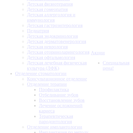
Детская физиотерапия
Детская гомеопатия
Детская аллергология и
иммунология
Детская гастроэнтерология
Педиатрия
Детская эндокринология
Детская дерматовенерология
Детская неврология
Детская оториноларингология
Акции
Детская офтальмология
Детская лечебная физическая
Специальная
культура (ЛФК)
цена!
Отделение стоматологии
Консультационное отделение
Отделение терапии
Профилактика
Отбеливание зубов
Восстановление зубов
Лечение осложнений
кариеса
Терапевтическая
пародонтология
Отделение имплантологии
Имплантация по методу