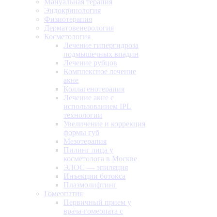
Мануальная терапия
Эндокринология
Физиотерапия
Дерматовенерология
Косметология
Лечение гипергидроза
подмышечных впадин
Лечение рубцов
Комплексное лечение
акне
Коллагенотерапия
Лечение акне с
использованием IPL
технологии
Увеличение и коррекция
формы губ
Мезотерапия
Пилинг лица у
косметолога в Москве
ЭЛОС — эпиляция
Инъекции ботокса
Плазмолифтинг
Гомеопатия
Первичный прием у
врача-гомеопата с