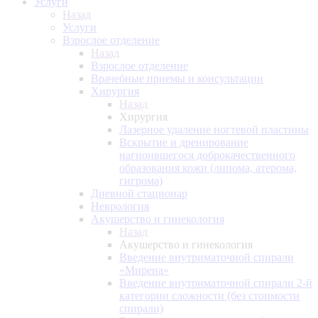
Услуги
Назад
Услуги
Взрослое отделение
Назад
Взрослое отделение
Врачебные приемы и консультации
Хирургия
Назад
Хирургия
Лазерное удаление ногтевой пластины
Вскрытие и дренирование
нагноившегося доброкачественного
образования кожи (липома, атерома,
гигрома)
Дневной стационар
Неврология
Акушерство и гинекология
Назад
Акушерство и гинекология
Введение внутриматочной спирали
«Мирена»
Введение внутриматочной спирали 2-й
категории сложности (без стоимости
спирали)