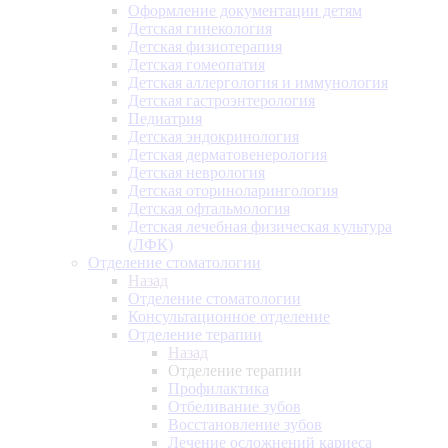
Оформление документации детям
Детская гинекология
Детская физиотерапия
Детская гомеопатия
Детская аллергология и иммунология
Детская гастроэнтерология
Педиатрия
Детская эндокринология
Детская дерматовенерология
Детская неврология
Детская оториноларингология
Детская офтальмология
Детская лечебная физическая культура
(ЛФК)
Отделение стоматологии
Назад
Отделение стоматологии
Консультационное отделение
Отделение терапии
Назад
Отделение терапии
Профилактика
Отбеливание зубов
Восстановление зубов
Лечение осложнений кариеса