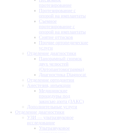
протезирование
Протезирование с
опорой на имплантаты
Съемное
протезирование с
опорой на имплантаты
Снятие оттисков
Прочие ортопедические
услуги
Отделение диагностики
Панорамный снимок
двух челюстей
(Ортопантомограмма)
Диагностика Diagnocat
Отделение ортодонтии
Анестезия, инъекции
Медицинские
процедуры под
закисью азота (ЗАКС)
Дополнительные услуги
Отделение диагностики
УЗИ — ультразвуковое
исследование
Ультразвуковое