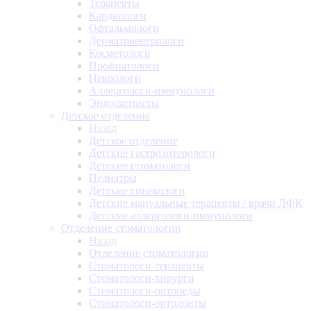
Терапевты
Кардиологи
Офтальмологи
Дерматовенерологи
Косметологи
Профпатологи
Неврологи
Аллергологи-иммунологи
Эндоскописты
Детское отделение
Назад
Детское отделение
Детские гастроэнтерологи
Детские стоматологи
Педиатры
Детские гинекологи
Детские мануальные терапевты / врачи ЛФК
Детские аллергологи-иммунологи
Отделение стоматологии
Назад
Отделение стоматологии
Стоматологи-терапевты
Стоматологи-хирурги
Стоматологи-ортопеды
Стоматологи-ортодонты