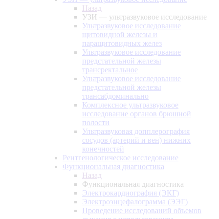
Назад
УЗИ — ультразвуковое исследование
Ультразвуковое исследование
щитовидной железы и
паращитовидных желез
Ультразвуковое исследование
предстательной железы
трансректальное
Ультразвуковое исследование
предстательной железы
трансабдоминально
Комплексное ультразвуковое
исследование органов брюшной
полости
Ультразвуковая допплерография
сосудов (артерий и вен) нижних
конечностей
Рентгенологическое исследование
Функциональная диагностика
Назад
Функциональная диагностика
Электрокардиография (ЭКГ)
Электроэнцефалограмма (ЭЭГ)
Проведение исследований объемов