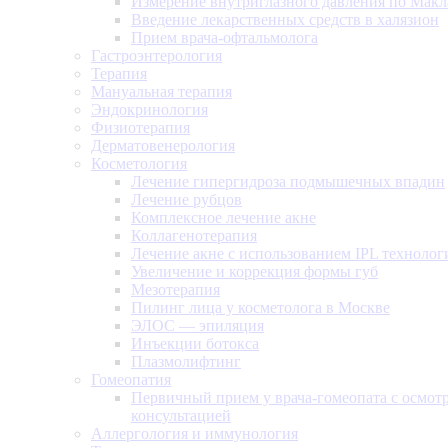
Измерение внутриглазного давления по Макл
Введение лекарственных средств в халязион
Прием врача-офтальмолога
Гастроэнтерология
Терапия
Мануальная терапия
Эндокринология
Физиотерапия
Дерматовенерология
Косметология
Лечение гипергидроза подмышечных впадин
Лечение рубцов
Комплексное лечение акне
Коллагенотерапия
Лечение акне с использованием IPL технолог
Увеличение и коррекция формы губ
Мезотерапия
Пилинг лица у косметолога в Москве
ЭЛОС — эпиляция
Инъекции ботокса
Плазмолифтинг
Гомеопатия
Первичный прием у врача-гомеопата с осмот
консультацией
Аллергология и иммунология