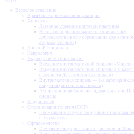
Взрослое отделение
Врачебные приемы и консультации
Хирургия
Лазерное удаление ногтевой пластины
Вскрытие и дренирование нагноившегося
доброкачественного образования кожи (липом
атерома, гигрома)
Дневной стационар
Неврология
Акушерство и гинекология
Введение внутриматочной спирали «Мирена
Введение внутриматочной спирали 2-й катег
сложности (без стоимости спирали)
Внутриматочная спираль — 1-я категория сл
введения (без оплаты спирали)
Аспирационная биопсия эндометрия, или Па
биопсия
Кардиология
Оториноларингология (ЛОР)
Промывание лакун в миндалинах при помощ
вакуум-отсоса
Офтальмология
Измерение внутриглазного давления по Макл
Введение лекарственных средств в халязион