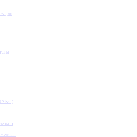
ов для
таты
(ЗАКС)
лезы и
 железы