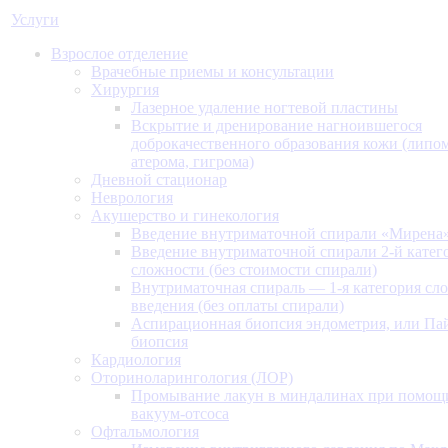
Услуги
Взрослое отделение
Врачебные приемы и консультации
Хирургия
Лазерное удаление ногтевой пластины
Вскрытие и дренирование нагноившегося
доброкачественного образования кожи (липом
атерома, гигрома)
Дневной стационар
Неврология
Акушерство и гинекология
Введение внутриматочной спирали «Мирена
Введение внутриматочной спирали 2-й катег
сложности (без стоимости спирали)
Внутриматочная спираль — 1-я категория сл
введения (без оплаты спирали)
Аспирационная биопсия эндометрия, или Па
биопсия
Кардиология
Оториноларингология (ЛОР)
Промывание лакун в миндалинах при помощ
вакуум-отсоса
Офтальмология