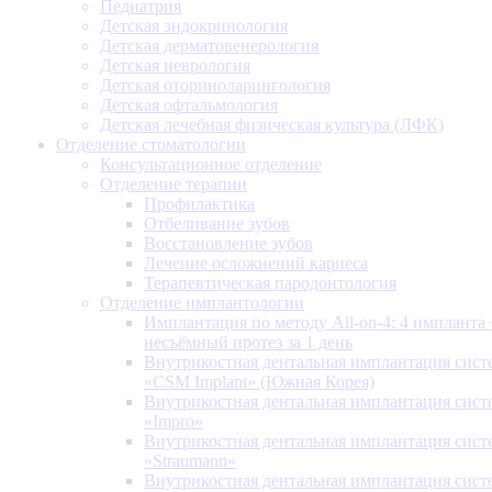
Педиатрия
Детская эндокринология
Детская дерматовенерология
Детская неврология
Детская оториноларингология
Детская офтальмология
Детская лечебная физическая культура (ЛФК)
Отделение стоматологии
Консультационное отделение
Отделение терапии
Профилактика
Отбеливание зубов
Восстановление зубов
Лечение осложнений кариеса
Терапевтическая пародонтология
Отделение имплантологии
Имплантация по методу All-on-4: 4 импланта 
несъёмный протез за 1 день
Внутрикостная дентальная имплантация сис
«CSM Implant» (Южная Корея)
Внутрикостная дентальная имплантация сис
«Impro»
Внутрикостная дентальная имплантация сис
«Straumann»
Внутрикостная дентальная имплантация сис