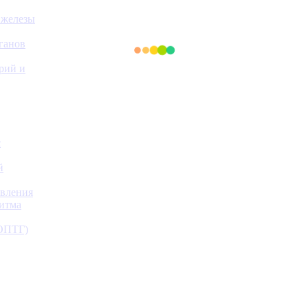
 железы
ганов
ерий и
с
й
авления
ритма
(ОПТГ)