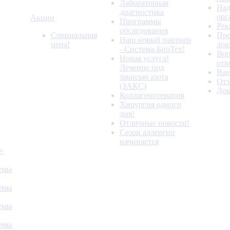
Лабораторная
Над
диагностика
орг
Акции
Программы
Рек
обследования
Специальная
Про
Наш новый партнер
цена!
лоя
- Система-БиоТех!
Воп
Новая услуга!
отв
Лечение под
Вак
закисью азота
От
(ЗАКС)
До
Коллагенотерапия
Хирургия одного
дня!
Отличные новости!
Сезон аллергии
начинается
+
темы
темы
темы
темы