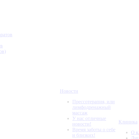
аратов
тв
ов)
Новости
Прессотерапия, или
лимфодренажный
массаж
У нас отличные
Клиника
новости!
Время заботы о себе
О к
и близких!
Лиц