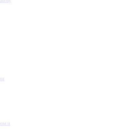
акову
ии
ром и