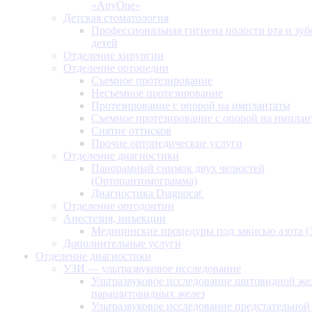
«AnyOne»
Детская стоматология
Профессиональная гигиена полости рта и зуб
детей
Отделение хирургии
Отделение ортопедии
Съемное протезирование
Несъемное протезирование
Протезирование с опорой на имплантаты
Съемное протезирование с опорой на имплан
Снятие оттисков
Прочие ортопедические услуги
Отделение диагностики
Панорамный снимок двух челюстей
(Ортопантомограмма)
Диагностика Diagnocat
Отделение ортодонтии
Анестезия, инъекции
Медицинские процедуры под закисью азота 
Дополнительные услуги
Отделение диагностики
УЗИ — ультразвуковое исследование
Ультразвуковое исследование щитовидной же
паращитовидных желез
Ультразвуковое исследование предстательной