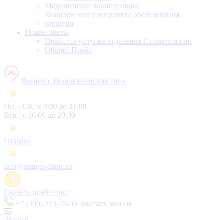
Медицинские манипуляции
Комплексные программы обследования
Биопсия
Прайс-листы
Прайс по услугам отделения Стоматологии
Общий Прайс
Ясенево, Новоясеневский пр-т.
Пн. - Сб.: с 9:00 до 21:00
Вск.: с 10:00 до 20:00
Отзывы
info@orange-clinic.ru
Скачать прайс-лист
+7 (499) 213-33-03
Заказать звонок
Услуги