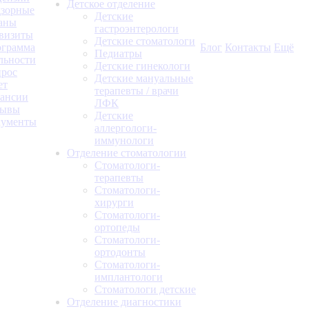
Детское отделение
зорные
Детские
аны
гастроэнтерологи
визиты
Детские стоматологи
грамма
Блог
Контакты
Ещё
Педиатры
льности
Детские гинекологи
рос
Детские мануальные
ет
терапевты / врачи
ансии
ЛФК
зывы
Детские
кументы
аллергологи-
иммунологи
Отделение стоматологии
Стоматологи-
терапевты
Стоматологи-
хирурги
Стоматологи-
ортопеды
Стоматологи-
ортодонты
Стоматологи-
имплантологи
Стоматологи детские
Отделение диагностики