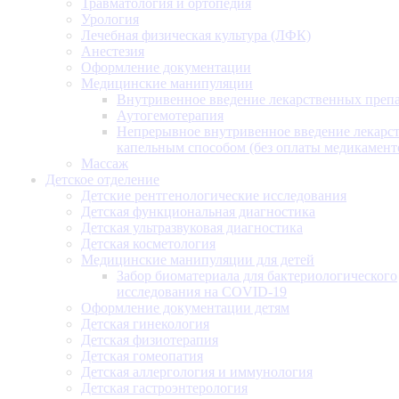
Травматология и ортопедия
Урология
Лечебная физическая культура (ЛФК)
Анестезия
Оформление документации
Медицинские манипуляции
Внутривенное введение лекарственных преп
Аутогемотерапия
Непрерывное внутривенное введение лекарс
капельным способом (без оплаты медикамент
Массаж
Детское отделение
Детские рентгенологические исследования
Детская функциональная диагностика
Детская ультразвуковая диагностика
Детская косметология
Медицинские манипуляции для детей
Забор биоматериала для бактериологического
исследования на COVID-19
Оформление документации детям
Детская гинекология
Детская физиотерапия
Детская гомеопатия
Детская аллергология и иммунология
Детская гастроэнтерология