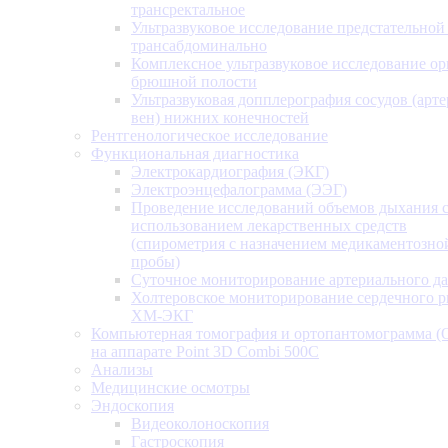
трансректальное
Ультразвуковое исследование предстательной
трансабдоминально
Комплексное ультразвуковое исследование ор
брюшной полости
Ультразвуковая допплерография сосудов (арт
вен) нижних конечностей
Рентгенологическое исследование
Функциональная диагностика
Электрокардиография (ЭКГ)
Электроэнцефалограмма (ЭЭГ)
Проведение исследований объемов дыхания 
использованием лекарственных средств
(спирометрия с назначением медикаментозно
пробы)
Суточное мониторирование артериального д
Холтеровское мониторирование сердечного 
ХМ-ЭКГ
Компьютерная томография и ортопантомограмма 
на аппарате Point 3D Combi 500C
Анализы
Медицинские осмотры
Эндоскопия
Видеоколоноскопия
Гастроскопия