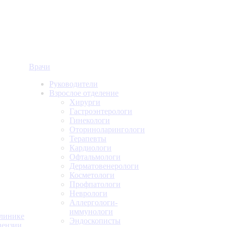
Врачи
Руководители
Взрослое отделение
Хирурги
Гастроэнтерологи
Гинекологи
Оториноларингологи
Терапевты
Кардиологи
Офтальмологи
Дерматовенерологи
Косметологи
Профпатологи
Неврологи
Аллергологи-
иммунологи
линике
Эндоскописты
ензии