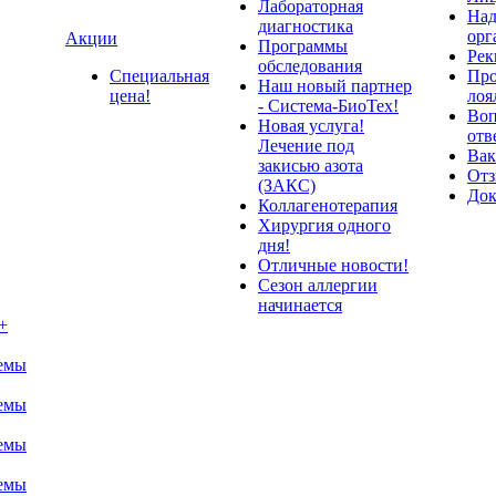
Лабораторная
Над
диагностика
орг
Акции
Программы
Рек
обследования
Специальная
Про
Наш новый партнер
цена!
лоя
- Система-БиоТех!
Воп
Новая услуга!
отв
Лечение под
Вак
закисью азота
От
(ЗАКС)
До
Коллагенотерапия
Хирургия одного
дня!
Отличные новости!
Сезон аллергии
начинается
+
темы
темы
темы
темы