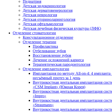
Педиатрия
Детская эндокринология
Детская дерматовенерология
Детская неврология
Детская оториноларингология
Детская офтальмология
Детская лечебная физическая культура (ЛФК)
Отделение стоматологии
Консультационное отделение
Отделение терапии
Профилактика
Отбеливание зубов
Восстановление зубов
Лечение осложнений кариеса
Терапевтическая пародонтология
Отделение имплантологии
Имплантация по методу All-on-4: 4 импланта 
несъёмный протез за 1 день
Внутрикостная дентальная имплантация сис
«CSM Implant» (Южная Корея)
Внутрикостная дентальная имплантация сис
«Impro»
Внутрикостная дентальная имплантация сис
«Straumann»
Внутрикостная дентальная имплантация сис