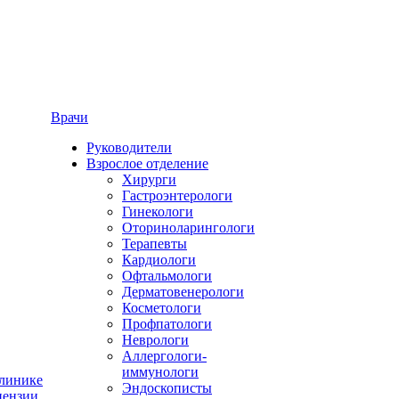
Врачи
Руководители
Взрослое отделение
Хирурги
Гастроэнтерологи
Гинекологи
Оториноларингологи
Терапевты
Кардиологи
Офтальмологи
Дерматовенерологи
Косметологи
Профпатологи
Неврологи
Аллергологи-
иммунологи
линике
Эндоскописты
ензии