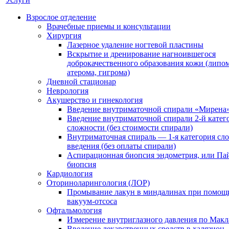
Взрослое отделение
Врачебные приемы и консультации
Хирургия
Лазерное удаление ногтевой пластины
Вскрытие и дренирование нагноившегося
доброкачественного образования кожи (липом
атерома, гигрома)
Дневной стационар
Неврология
Акушерство и гинекология
Введение внутриматочной спирали «Мирена
Введение внутриматочной спирали 2-й катег
сложности (без стоимости спирали)
Внутриматочная спираль — 1-я категория сл
введения (без оплаты спирали)
Аспирационная биопсия эндометрия, или Па
биопсия
Кардиология
Оториноларингология (ЛОР)
Промывание лакун в миндалинах при помощ
вакуум-отсоса
Офтальмология
Измерение внутриглазного давления по Макл
Введение лекарственных средств в халязион