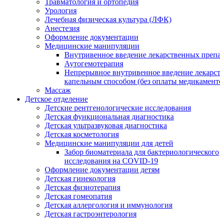
Травматология и ортопедия
Урология
Лечебная физическая культура (ЛФК)
Анестезия
Оформление документации
Медицинские манипуляции
Внутривенное введение лекарственных преп
Аутогемотерапия
Непрерывное внутривенное введение лекарс
капельным способом (без оплаты медикамент
Массаж
Детское отделение
Детские рентгенологические исследования
Детская функциональная диагностика
Детская ультразвуковая диагностика
Детская косметология
Медицинские манипуляции для детей
Забор биоматериала для бактериологического
исследования на COVID-19
Оформление документации детям
Детская гинекология
Детская физиотерапия
Детская гомеопатия
Детская аллергология и иммунология
Детская гастроэнтерология