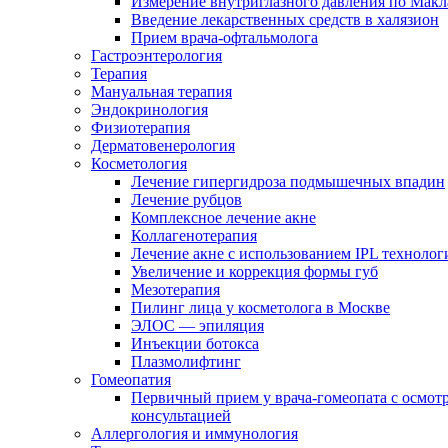
Измерение внутриглазного давления по Макл
Введение лекарственных средств в халязион
Прием врача-офтальмолога
Гастроэнтерология
Терапия
Мануальная терапия
Эндокринология
Физиотерапия
Дерматовенерология
Косметология
Лечение гипергидроза подмышечных впадин
Лечение рубцов
Комплексное лечение акне
Коллагенотерапия
Лечение акне с использованием IPL технолог
Увеличение и коррекция формы губ
Мезотерапия
Пилинг лица у косметолога в Москве
ЭЛОС — эпиляция
Инъекции ботокса
Плазмолифтинг
Гомеопатия
Первичный прием у врача-гомеопата с осмот
консультацией
Аллергология и иммунология