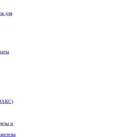
ов для
таты
(ЗАКС)
лезы и
 железы