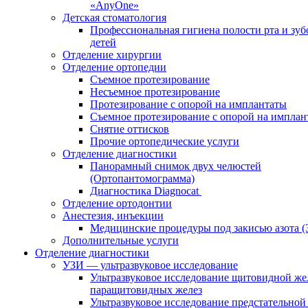
«AnyOne»
Детская стоматология
Профессиональная гигиена полости рта и зуб
детей
Отделение хирургии
Отделение ортопедии
Съемное протезирование
Несъемное протезирование
Протезирование с опорой на имплантаты
Съемное протезирование с опорой на имплан
Снятие оттисков
Прочие ортопедические услуги
Отделение диагностики
Панорамный снимок двух челюстей
(Ортопантомограмма)
Диагностика Diagnocat
Отделение ортодонтии
Анестезия, инъекции
Медицинские процедуры под закисью азота 
Дополнительные услуги
Отделение диагностики
УЗИ — ультразвуковое исследование
Ультразвуковое исследование щитовидной же
паращитовидных желез
Ультразвуковое исследование предстательной