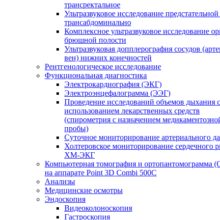
трансректальное
Ультразвуковое исследование предстательной
трансабдоминально
Комплексное ультразвуковое исследование ор
брюшной полости
Ультразвуковая допплерография сосудов (арт
вен) нижних конечностей
Рентгенологическое исследование
Функциональная диагностика
Электрокардиография (ЭКГ)
Электроэнцефалограмма (ЭЭГ)
Проведение исследований объемов дыхания 
использованием лекарственных средств
(спирометрия с назначением медикаментозно
пробы)
Суточное мониторирование артериального д
Холтеровское мониторирование сердечного 
ХМ-ЭКГ
Компьютерная томография и ортопантомограмма 
на аппарате Point 3D Combi 500C
Анализы
Медицинские осмотры
Эндоскопия
Видеоколоноскопия
Гастроскопия