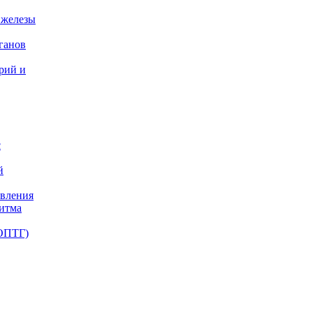
 железы
ганов
ерий и
с
й
авления
ритма
(ОПТГ)