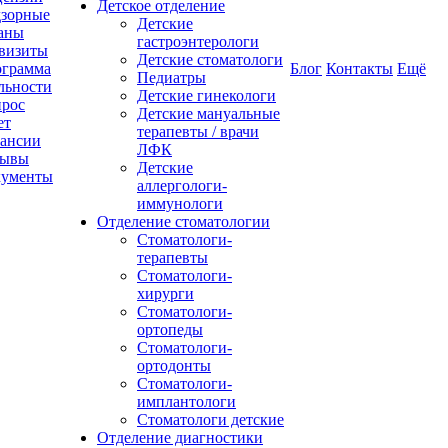
Детское отделение
зорные
Детские
аны
гастроэнтерологи
визиты
Детские стоматологи
грамма
Блог
Контакты
Ещё
Педиатры
льности
Детские гинекологи
рос
Детские мануальные
ет
терапевты / врачи
ансии
ЛФК
зывы
Детские
кументы
аллергологи-
иммунологи
Отделение стоматологии
Стоматологи-
терапевты
Стоматологи-
хирурги
Стоматологи-
ортопеды
Стоматологи-
ортодонты
Стоматологи-
имплантологи
Стоматологи детские
Отделение диагностики