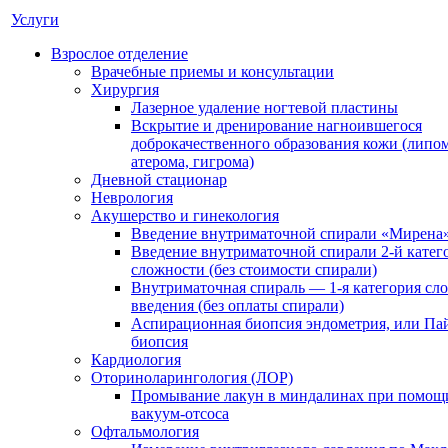
Услуги
Взрослое отделение
Врачебные приемы и консультации
Хирургия
Лазерное удаление ногтевой пластины
Вскрытие и дренирование нагноившегося
доброкачественного образования кожи (липом
атерома, гигрома)
Дневной стационар
Неврология
Акушерство и гинекология
Введение внутриматочной спирали «Мирена
Введение внутриматочной спирали 2-й катег
сложности (без стоимости спирали)
Внутриматочная спираль — 1-я категория сл
введения (без оплаты спирали)
Аспирационная биопсия эндометрия, или Па
биопсия
Кардиология
Оториноларингология (ЛОР)
Промывание лакун в миндалинах при помощ
вакуум-отсоса
Офтальмология