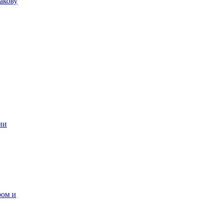
акову
ии
ром и