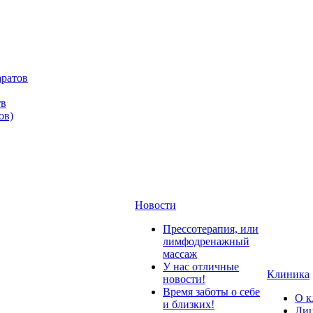
аратов
тв
ов)
Новости
Прессотерапия, или
лимфодренажный
массаж
У нас отличные
Клиника
новости!
Время заботы о себе
О к
и близких!
Лиц