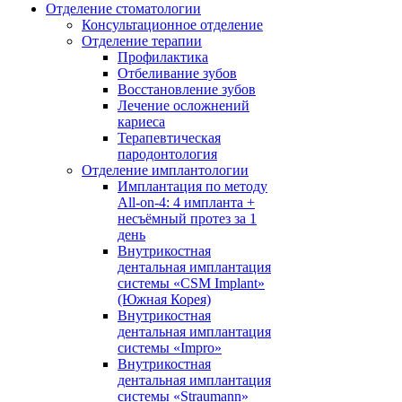
Отделение стоматологии
Консультационное отделение
Отделение терапии
Профилактика
Отбеливание зубов
Восстановление зубов
Лечение осложнений
кариеса
Терапевтическая
пародонтология
Отделение имплантологии
Имплантация по методу
All-on-4: 4 импланта +
несъёмный протез за 1
день
Внутрикостная
дентальная имплантация
системы «CSM Implant»
(Южная Корея)
Внутрикостная
дентальная имплантация
системы «Impro»
Внутрикостная
дентальная имплантация
системы «Straumann»