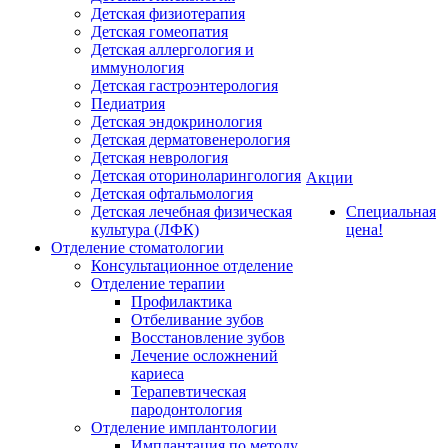
Детская физиотерапия
Детская гомеопатия
Детская аллергология и
иммунология
Детская гастроэнтерология
Педиатрия
Детская эндокринология
Детская дерматовенерология
Детская неврология
Детская оториноларингология
Акции
Детская офтальмология
Детская лечебная физическая
Специальная
культура (ЛФК)
цена!
Отделение стоматологии
Консультационное отделение
Отделение терапии
Профилактика
Отбеливание зубов
Восстановление зубов
Лечение осложнений
кариеса
Терапевтическая
пародонтология
Отделение имплантологии
Имплантация по методу