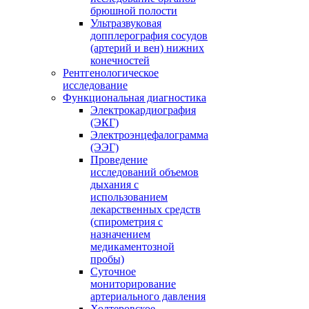
брюшной полости
Ультразвуковая
допплерография сосудов
(артерий и вен) нижних
конечностей
Рентгенологическое
исследование
Функциональная диагностика
Электрокардиография
(ЭКГ)
Электроэнцефалограмма
(ЭЭГ)
Проведение
исследований объемов
дыхания с
использованием
лекарственных средств
(спирометрия с
назначением
медикаментозной
пробы)
Суточное
мониторирование
артериального давления
Холтеровское