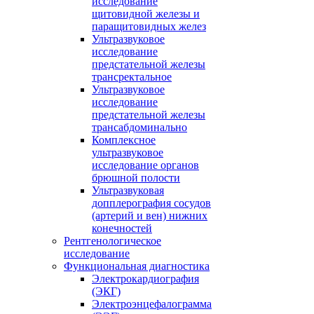
исследование
щитовидной железы и
паращитовидных желез
Ультразвуковое
исследование
предстательной железы
трансректальное
Ультразвуковое
исследование
предстательной железы
трансабдоминально
Комплексное
ультразвуковое
исследование органов
брюшной полости
Ультразвуковая
допплерография сосудов
(артерий и вен) нижних
конечностей
Рентгенологическое
исследование
Функциональная диагностика
Электрокардиография
(ЭКГ)
Электроэнцефалограмма