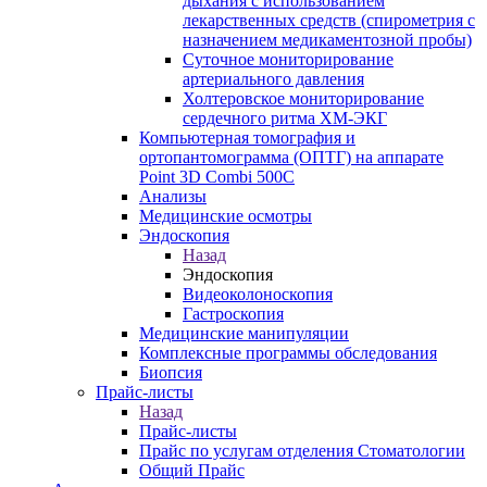
дыхания с использованием
лекарственных средств (спирометрия с
назначением медикаментозной пробы)
Суточное мониторирование
артериального давления
Холтеровское мониторирование
сердечного ритма ХМ-ЭКГ
Компьютерная томография и
ортопантомограмма (ОПТГ) на аппарате
Point 3D Combi 500C
Анализы
Медицинские осмотры
Эндоскопия
Назад
Эндоскопия
Видеоколоноскопия
Гастроскопия
Медицинские манипуляции
Комплексные программы обследования
Биопсия
Прайс-листы
Назад
Прайс-листы
Прайс по услугам отделения Стоматологии
Общий Прайс