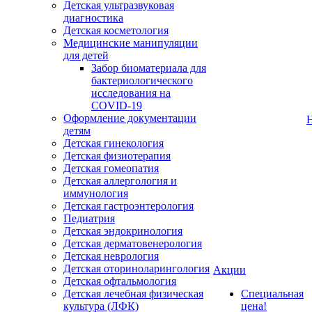
Детская ультразвуковая
диагностика
Детская косметология
Медицинские манипуляции
для детей
Забор биоматериала для
бактериологического
исследования на
COVID-19
Оформление документации
детям
Детская гинекология
Детская физиотерапия
Детская гомеопатия
Детская аллергология и
иммунология
Детская гастроэнтерология
Педиатрия
Детская эндокринология
Детская дерматовенерология
Детская неврология
Детская оториноларингология
Акции
Детская офтальмология
Детская лечебная физическая
Специальная
культура (ЛФК)
цена!