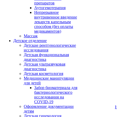
препаратов
Аутогемотерапия
Непрерывное
внутривенное введение
лекарств капельным
способом (без оплаты
медикаментов)
Массаж
Детское отделение
Детские рентгенологические
исследования
Детская функциональная
диагностика
Детская ультразвуковая
диагностика
Детская косметология
Медицинские манипуляции
для детей
Забор биоматериала для
бактериологического
исследования на
COVID-19
Оформление документации
детям
Детская гинекология