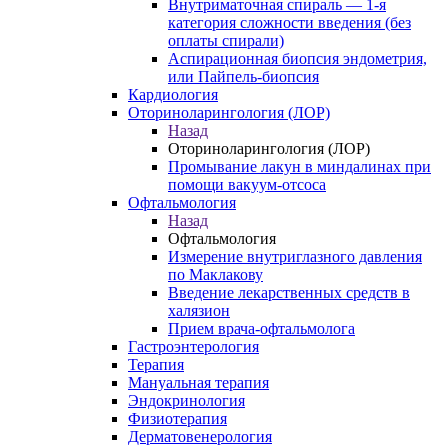
Внутриматочная спираль — 1-я
категория сложности введения (без
оплаты спирали)
Аспирационная биопсия эндометрия,
или Пайпель-биопсия
Кардиология
Оториноларингология (ЛОР)
Назад
Оториноларингология (ЛОР)
Промывание лакун в миндалинах при
помощи вакуум-отсоса
Офтальмология
Назад
Офтальмология
Измерение внутриглазного давления
по Маклакову
Введение лекарственных средств в
халязион
Прием врача-офтальмолога
Гастроэнтерология
Терапия
Мануальная терапия
Эндокринология
Физиотерапия
Дерматовенерология