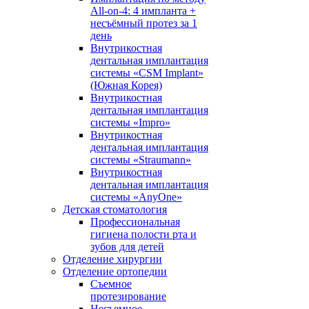
All-on-4: 4 импланта +
несъёмный протез за 1
день
Внутрикостная
дентальная имплантация
системы «CSM Implant»
(Южная Корея)
Внутрикостная
дентальная имплантация
системы «Impro»
Внутрикостная
дентальная имплантация
системы «Straumann»
Внутрикостная
дентальная имплантация
системы «AnyOne»
Детская стоматология
Профессиональная
гигиена полости рта и
зубов для детей
Отделение хирургии
Отделение ортопедии
Съемное
протезирование
Несъемное