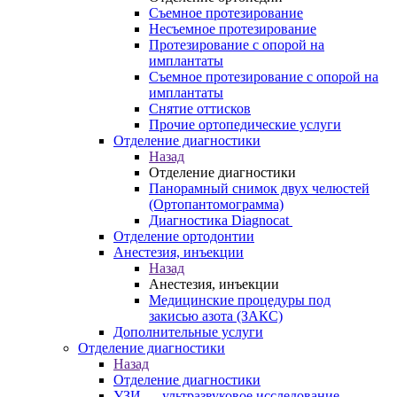
Съемное протезирование
Несъемное протезирование
Протезирование с опорой на
имплантаты
Съемное протезирование с опорой на
имплантаты
Снятие оттисков
Прочие ортопедические услуги
Отделение диагностики
Назад
Отделение диагностики
Панорамный снимок двух челюстей
(Ортопантомограмма)
Диагностика Diagnocat
Отделение ортодонтии
Анестезия, инъекции
Назад
Анестезия, инъекции
Медицинские процедуры под
закисью азота (ЗАКС)
Дополнительные услуги
Отделение диагностики
Назад
Отделение диагностики
УЗИ — ультразвуковое исследование