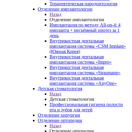
Терапевтическая пародонтология
Отделение имплантологии
Назад
Отделение имплантологии
Имплантация по методу All-on-4: 4
импланта + несъёмный протез за 1
день
Внутрикостная дентальная
имплантация системы «CSM Implant»
(Южная Корея)
Внутрикостная дентальная
имплантация системы «Impro»
Внутрикостная дентальная
имплантация системы «Straumann»
Внутрикостная дентальная
имплантация системы «AnyOne»
Детская стоматология
Назад
Детская стоматология
Профессиональная гигиена полости
рта и зубов для детей
Отделение хирургии
Отделение ортопедии
Назад
Отделение ортопедии