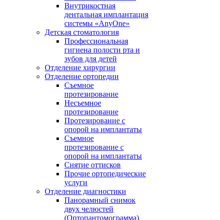
Внутрикостная
дентальная имплантация
системы «AnyOne»
Детская стоматология
Профессиональная
гигиена полости рта и
зубов для детей
Отделение хирургии
Отделение ортопедии
Съемное
протезирование
Несъемное
протезирование
Протезирование с
опорой на имплантаты
Съемное
протезирование с
опорой на имплантаты
Снятие оттисков
Прочие ортопедические
услуги
Отделение диагностики
Панорамный снимок
двух челюстей
(Ортопантомограмма)