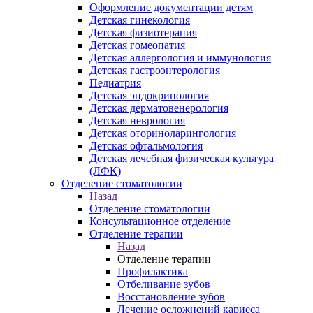
Оформление документации детям
Детская гинекология
Детская физиотерапия
Детская гомеопатия
Детская аллергология и иммунология
Детская гастроэнтерология
Педиатрия
Детская эндокринология
Детская дерматовенерология
Детская неврология
Детская оториноларингология
Детская офтальмология
Детская лечебная физическая культура
(ЛФК)
Отделение стоматологии
Назад
Отделение стоматологии
Консультационное отделение
Отделение терапии
Назад
Отделение терапии
Профилактика
Отбеливание зубов
Восстановление зубов
Лечение осложнений кариеса