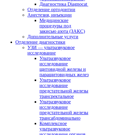
Диагностика Diagnocat
Отделение ортодонтии
Анестезия, инъекции
Медицинские
процедуры под
закисью азота (ЗАКС)
Дополнительные услуги
Отделение диагностики
УЗИ — ультразвуковое
исследование
Ультразвуковое
исследование
щитовидной железы и
паращитовидных желез
Ультразвуковое
исследование
предстательной железы
трансректальное
Ультразвуковое
исследование
предстательной железы
трансабдоминально
Комплексное
ультразвуковое
исследование органов