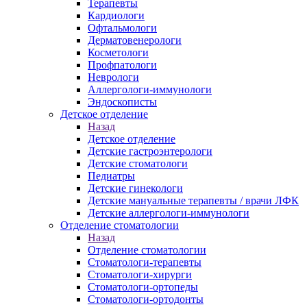
Терапевты
Кардиологи
Офтальмологи
Дерматовенерологи
Косметологи
Профпатологи
Неврологи
Аллергологи-иммунологи
Эндоскописты
Детское отделение
Назад
Детское отделение
Детские гастроэнтерологи
Детские стоматологи
Педиатры
Детские гинекологи
Детские мануальные терапевты / врачи ЛФК
Детские аллергологи-иммунологи
Отделение стоматологии
Назад
Отделение стоматологии
Стоматологи-терапевты
Стоматологи-хирурги
Стоматологи-ортопеды
Стоматологи-ортодонты