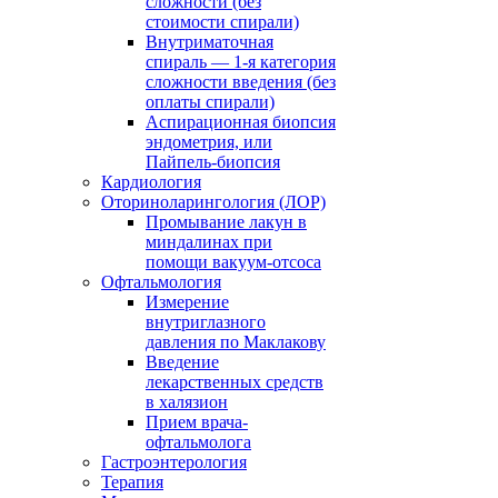
сложности (без
стоимости спирали)
Внутриматочная
спираль — 1-я категория
сложности введения (без
оплаты спирали)
Аспирационная биопсия
эндометрия, или
Пайпель-биопсия
Кардиология
Оториноларингология (ЛОР)
Промывание лакун в
миндалинах при
помощи вакуум-отсоса
Офтальмология
Измерение
внутриглазного
давления по Маклакову
Введение
лекарственных средств
в халязион
Прием врача-
офтальмолога
Гастроэнтерология
Терапия