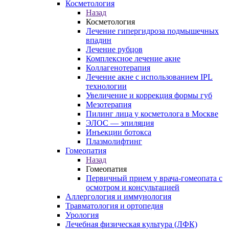
Косметология
Назад
Косметология
Лечение гипергидроза подмышечных
впадин
Лечение рубцов
Комплексное лечение акне
Коллагенотерапия
Лечение акне с использованием IPL
технологии
Увеличение и коррекция формы губ
Мезотерапия
Пилинг лица у косметолога в Москве
ЭЛОС — эпиляция
Инъекции ботокса
Плазмолифтинг
Гомеопатия
Назад
Гомеопатия
Первичный прием у врача-гомеопата с
осмотром и консультацией
Аллергология и иммунология
Травматология и ортопедия
Урология
Лечебная физическая культура (ЛФК)