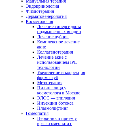
Мануальная терапия
Эндокринология
Физиотерапия
Дерматовенерология
Косметология
Лечение гипергидроза
подмышечных впадин
Лечение рубцов
Комплексное лечение
акне
Коллагенотерапия
Лечение акне с
использованием IPL
технологии
Увеличение и коррекция
формы губ
Мезотерапия
Пилинг лица у
косметолога в Москве
ЭЛОС — эпиляция
Инъекции ботокса
Плазмолифтинг
Гомеопатия
Первичный прием у
врача-гомеопата с