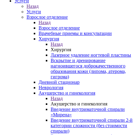
Услуги
Назад
Услуги
Взрослое отделение
Назад
Взрослое отделение
Врачебные приемы и консультации
Хирургия
Назад
Хирургия
Лазерное удаление ногтевой пластины
Вскрытие и дренирование
нагноившегося доброкачественного
образования кожи (липома, атерома,
гигрома)
Дневной стационар
Неврология
Акушерство и гинекология
Назад
Акушерство и гинекология
Введение внутриматочной спирали
«Мирена»
Введение внутриматочной спирали 2-й
категории сложности (без стоимости
спирали)