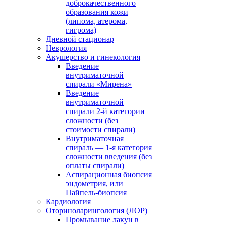
доброкачественного
образования кожи
(липома, атерома,
гигрома)
Дневной стационар
Неврология
Акушерство и гинекология
Введение
внутриматочной
спирали «Мирена»
Введение
внутриматочной
спирали 2-й категории
сложности (без
стоимости спирали)
Внутриматочная
спираль — 1-я категория
сложности введения (без
оплаты спирали)
Аспирационная биопсия
эндометрия, или
Пайпель-биопсия
Кардиология
Оториноларингология (ЛОР)
Промывание лакун в