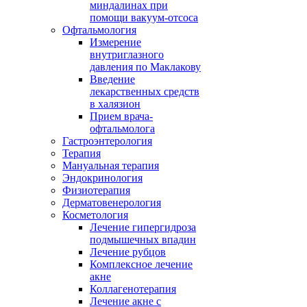
миндалинах при
помощи вакуум-отсоса
Офтальмология
Измерение
внутриглазного
давления по Маклакову
Введение
лекарственных средств
в халязион
Прием врача-
офтальмолога
Гастроэнтерология
Терапия
Мануальная терапия
Эндокринология
Физиотерапия
Дерматовенерология
Косметология
Лечение гипергидроза
подмышечных впадин
Лечение рубцов
Комплексное лечение
акне
Коллагенотерапия
Лечение акне с