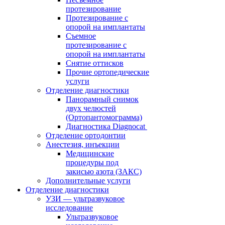
протезирование
Протезирование с
опорой на имплантаты
Съемное
протезирование с
опорой на имплантаты
Снятие оттисков
Прочие ортопедические
услуги
Отделение диагностики
Панорамный снимок
двух челюстей
(Ортопантомограмма)
Диагностика Diagnocat
Отделение ортодонтии
Анестезия, инъекции
Медицинские
процедуры под
закисью азота (ЗАКС)
Дополнительные услуги
Отделение диагностики
УЗИ — ультразвуковое
исследование
Ультразвуковое