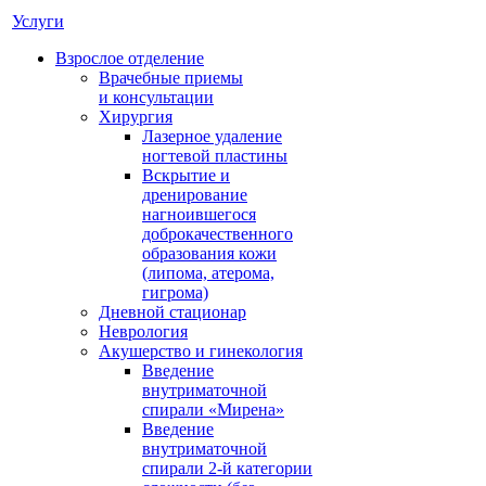
Услуги
Взрослое отделение
Врачебные приемы
и консультации
Хирургия
Лазерное удаление
ногтевой пластины
Вскрытие и
дренирование
нагноившегося
доброкачественного
образования кожи
(липома, атерома,
гигрома)
Дневной стационар
Неврология
Акушерство и гинекология
Введение
внутриматочной
спирали «Мирена»
Введение
внутриматочной
спирали 2-й категории