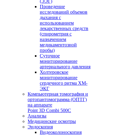
(ЭЭГ)
Проведение
исследований объемов
дыхания с
использованием
лекарственных средств
(спирометрия с
назначением
медикаментозной
пробы)
Суточное
мониторирование
артериального давления
Холтеровское
мониторирование
сердечного ритма ХМ-
ЭКГ
Компьютерная томография и
ортопантомограмма (ОПТГ)
на аппарате
Point 3D Combi 500C
Анализы
Медицинские осмотры
Эндоскопия
Видеоколоноскопия