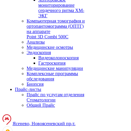
мониторирование
сердечного ритма ХМ-
ЭКГ
Компьютерная томография и
ортопантомограмма (ОПТГ)
на аппарате
Point 3D Combi 500C
Анализы
Медицинские осмотры
Эндоскопия
Видеоколоноскопия
Гастроскопия
Медицинские манипуляции
Комплексные программы
обследования
Биопсия
Прайс-листы
Прайс по услугам отделения
Стоматологии
Общий Прайс
Ясенево, Новоясеневский пр-т.