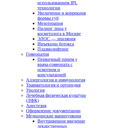
использованием IPL
технологии
Увеличение и коррекция
формы губ
Мезотерапия
Пилинг лица у
косметолога в Москве
ЭЛОС — эпиляция
Инъекции ботокса
Плазмолифтинг
Гомеопатия
Первичный прием у
врача-гомеопата с
осмотром и
консультацией
Аллергология и иммунология
Травматология и ортопедия
Урология
Лечебная физическая культура
(ЛФК)
Анестезия
Оформление документации
Медицинские манипуляции
Внутривенное введение
лекарственных