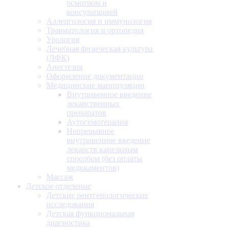
осмотром и
консультацией
Аллергология и иммунология
Травматология и ортопедия
Урология
Лечебная физическая культура
(ЛФК)
Анестезия
Оформление документации
Медицинские манипуляции
Внутривенное введение
лекарственных
препаратов
Аутогемотерапия
Непрерывное
внутривенное введение
лекарств капельным
способом (без оплаты
медикаментов)
Массаж
Детское отделение
Детские рентгенологические
исследования
Детская функциональная
диагностика