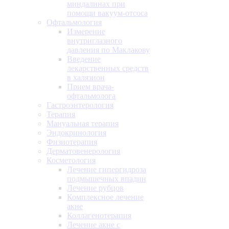
миндалинах при
помощи вакуум-отсоса
Офтальмология
Измерение
внутриглазного
давления по Маклакову
Введение
лекарственных средств
в халязион
Прием врача-
офтальмолога
Гастроэнтерология
Терапия
Мануальная терапия
Эндокринология
Физиотерапия
Дерматовенерология
Косметология
Лечение гипергидроза
подмышечных впадин
Лечение рубцов
Комплексное лечение
акне
Коллагенотерапия
Лечение акне с