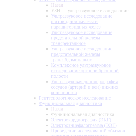
Назад
УЗИ — ультразвуковое исследование
Ультразвуковое исследование
щитовидной железы и
паращитовидных желез
Ультразвуковое исследование
предстательной железы
трансректальное
Ультразвуковое исследование
предстательной железы
трансабдоминально
Комплексное ультразвуковое
исследование органов брюшной
полости
Ультразвуковая допплерография
сосудов (артерий и вен) нижних
конечностей
Рентгенологическое исследование
Функциональная диагностика
Назад
Функциональная диагностика
Электрокардиография (ЭКГ)
Электроэнцефалограмма (ЭЭГ)
Проведение исследований объемов