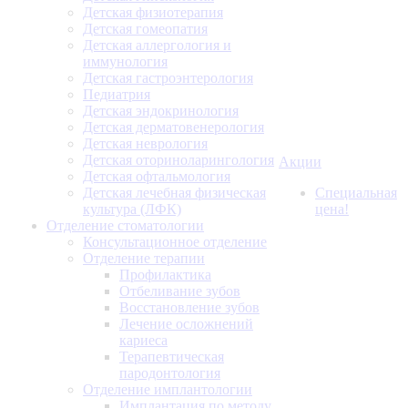
Детская физиотерапия
Детская гомеопатия
Детская аллергология и
иммунология
Детская гастроэнтерология
Педиатрия
Детская эндокринология
Детская дерматовенерология
Детская неврология
Детская оториноларингология
Акции
Детская офтальмология
Детская лечебная физическая
Специальная
культура (ЛФК)
цена!
Отделение стоматологии
Консультационное отделение
Отделение терапии
Профилактика
Отбеливание зубов
Восстановление зубов
Лечение осложнений
кариеса
Терапевтическая
пародонтология
Отделение имплантологии
Имплантация по методу