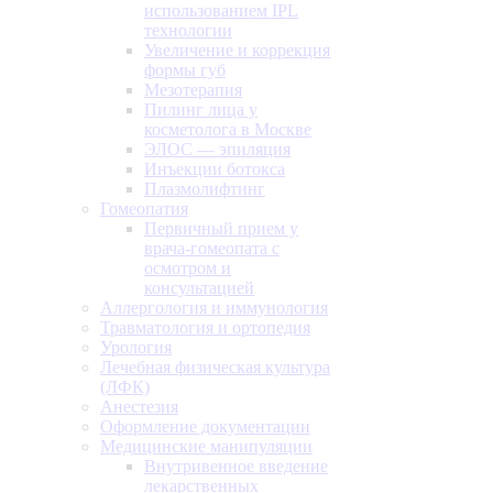
использованием IPL
технологии
Увеличение и коррекция
формы губ
Мезотерапия
Пилинг лица у
косметолога в Москве
ЭЛОС — эпиляция
Инъекции ботокса
Плазмолифтинг
Гомеопатия
Первичный прием у
врача-гомеопата с
осмотром и
консультацией
Аллергология и иммунология
Травматология и ортопедия
Урология
Лечебная физическая культура
(ЛФК)
Анестезия
Оформление документации
Медицинские манипуляции
Внутривенное введение
лекарственных