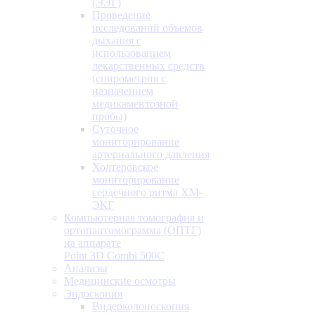
(ЭЭГ)
Проведение
исследований объемов
дыхания с
использованием
лекарственных средств
(спирометрия с
назначением
медикаментозной
пробы)
Суточное
мониторирование
артериального давления
Холтеровское
мониторирование
сердечного ритма ХМ-
ЭКГ
Компьютерная томография и
ортопантомограмма (ОПТГ)
на аппарате
Point 3D Combi 500C
Анализы
Медицинские осмотры
Эндоскопия
Видеоколоноскопия