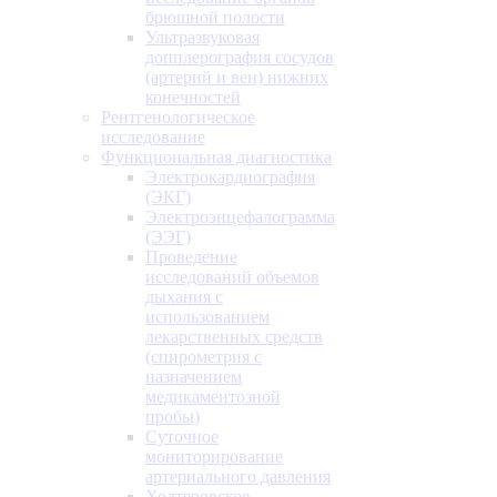
брюшной полости
Ультразвуковая
допплерография сосудов
(артерий и вен) нижних
конечностей
Рентгенологическое
исследование
Функциональная диагностика
Электрокардиография
(ЭКГ)
Электроэнцефалограмма
(ЭЭГ)
Проведение
исследований объемов
дыхания с
использованием
лекарственных средств
(спирометрия с
назначением
медикаментозной
пробы)
Суточное
мониторирование
артериального давления
Холтеровское