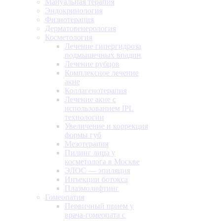
Мануальная терапия
Эндокринология
Физиотерапия
Дерматовенерология
Косметология
Лечение гипергидроза
подмышечных впадин
Лечение рубцов
Комплексное лечение
акне
Коллагенотерапия
Лечение акне с
использованием IPL
технологии
Увеличение и коррекция
формы губ
Мезотерапия
Пилинг лица у
косметолога в Москве
ЭЛОС — эпиляция
Инъекции ботокса
Плазмолифтинг
Гомеопатия
Первичный прием у
врача-гомеопата с