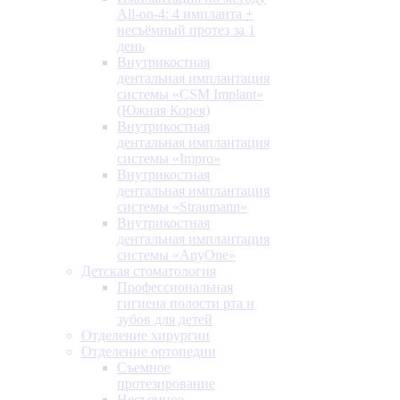
All-on-4: 4 импланта +
несъёмный протез за 1
день
Внутрикостная
дентальная имплантация
системы «CSM Implant»
(Южная Корея)
Внутрикостная
дентальная имплантация
системы «Impro»
Внутрикостная
дентальная имплантация
системы «Straumann»
Внутрикостная
дентальная имплантация
системы «AnyOne»
Детская стоматология
Профессиональная
гигиена полости рта и
зубов для детей
Отделение хирургии
Отделение ортопедии
Съемное
протезирование
Несъемное