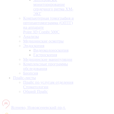
мониторирование
сердечного ритма ХМ-
ЭКГ
Компьютерная томография и
ортопантомограмма (ОПТГ)
на аппарате
Point 3D Combi 500C
Анализы
Медицинские осмотры
Эндоскопия
Видеоколоноскопия
Гастроскопия
Медицинские манипуляции
Комплексные программы
обследования
Биопсия
Прайс-листы
Прайс по услугам отделения
Стоматологии
Общий Прайс
Ясенево, Новоясеневский пр-т.