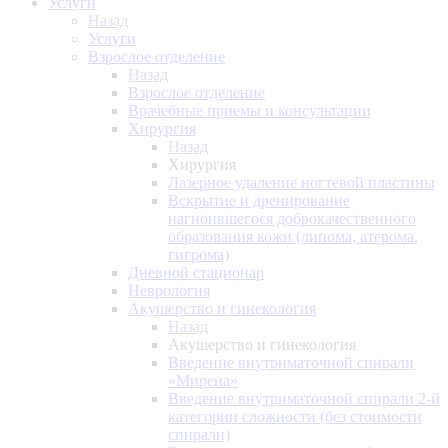
Услуги
Назад
Услуги
Взрослое отделение
Назад
Взрослое отделение
Врачебные приемы и консультации
Хирургия
Назад
Хирургия
Лазерное удаление ногтевой пластины
Вскрытие и дренирование
нагноившегося доброкачественного
образования кожи (липома, атерома,
гигрома)
Дневной стационар
Неврология
Акушерство и гинекология
Назад
Акушерство и гинекология
Введение внутриматочной спирали
«Мирена»
Введение внутриматочной спирали 2-й
категории сложности (без стоимости
спирали)