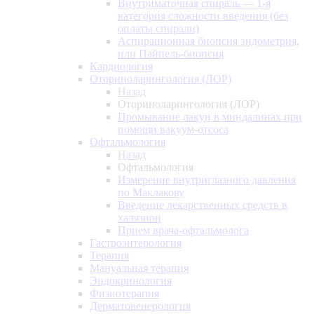
Внутриматочная спираль — 1-я
категория сложности введения (без
оплаты спирали)
Аспирационная биопсия эндометрия,
или Пайпель-биопсия
Кардиология
Оториноларингология (ЛОР)
Назад
Оториноларингология (ЛОР)
Промывание лакун в миндалинах при
помощи вакуум-отсоса
Офтальмология
Назад
Офтальмология
Измерение внутриглазного давления
по Маклакову
Введение лекарственных средств в
халязион
Прием врача-офтальмолога
Гастроэнтерология
Терапия
Мануальная терапия
Эндокринология
Физиотерапия
Дерматовенерология