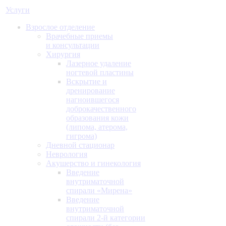
Услуги
Взрослое отделение
Врачебные приемы
и консультации
Хирургия
Лазерное удаление
ногтевой пластины
Вскрытие и
дренирование
нагноившегося
доброкачественного
образования кожи
(липома, атерома,
гигрома)
Дневной стационар
Неврология
Акушерство и гинекология
Введение
внутриматочной
спирали «Мирена»
Введение
внутриматочной
спирали 2-й категории