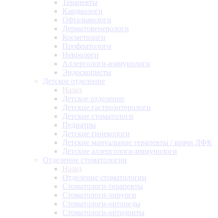
Терапевты
Кардиологи
Офтальмологи
Дерматовенерологи
Косметологи
Профпатологи
Неврологи
Аллергологи-иммунологи
Эндоскописты
Детское отделение
Назад
Детское отделение
Детские гастроэнтерологи
Детские стоматологи
Педиатры
Детские гинекологи
Детские мануальные терапевты / врачи ЛФК
Детские аллергологи-иммунологи
Отделение стоматологии
Назад
Отделение стоматологии
Стоматологи-терапевты
Стоматологи-хирурги
Стоматологи-ортопеды
Стоматологи-ортодонты