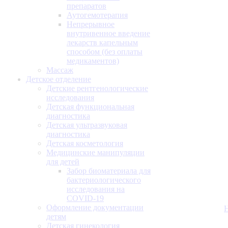
препаратов
Аутогемотерапия
Непрерывное
внутривенное введение
лекарств капельным
способом (без оплаты
медикаментов)
Массаж
Детское отделение
Детские рентгенологические
исследования
Детская функциональная
диагностика
Детская ультразвуковая
диагностика
Детская косметология
Медицинские манипуляции
для детей
Забор биоматериала для
бактериологического
исследования на
COVID-19
Оформление документации
детям
Детская гинекология