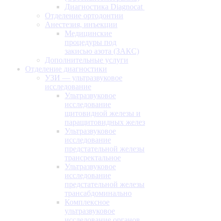
Диагностика Diagnocat
Отделение ортодонтии
Анестезия, инъекции
Медицинские
процедуры под
закисью азота (ЗАКС)
Дополнительные услуги
Отделение диагностики
УЗИ — ультразвуковое
исследование
Ультразвуковое
исследование
щитовидной железы и
паращитовидных желез
Ультразвуковое
исследование
предстательной железы
трансректальное
Ультразвуковое
исследование
предстательной железы
трансабдоминально
Комплексное
ультразвуковое
исследование органов