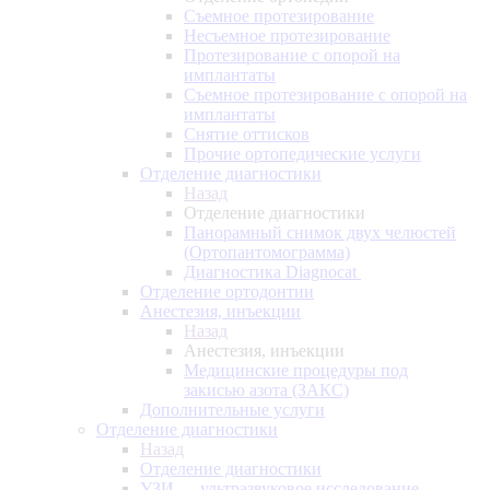
Съемное протезирование
Несъемное протезирование
Протезирование с опорой на
имплантаты
Съемное протезирование с опорой на
имплантаты
Снятие оттисков
Прочие ортопедические услуги
Отделение диагностики
Назад
Отделение диагностики
Панорамный снимок двух челюстей
(Ортопантомограмма)
Диагностика Diagnocat
Отделение ортодонтии
Анестезия, инъекции
Назад
Анестезия, инъекции
Медицинские процедуры под
закисью азота (ЗАКС)
Дополнительные услуги
Отделение диагностики
Назад
Отделение диагностики
УЗИ — ультразвуковое исследование