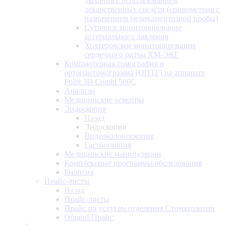
дыхания с использованием
лекарственных средств (спирометрия с
назначением медикаментозной пробы)
Суточное мониторирование
артериального давления
Холтеровское мониторирование
сердечного ритма ХМ-ЭКГ
Компьютерная томография и
ортопантомограмма (ОПТГ) на аппарате
Point 3D Combi 500C
Анализы
Медицинские осмотры
Эндоскопия
Назад
Эндоскопия
Видеоколоноскопия
Гастроскопия
Медицинские манипуляции
Комплексные программы обследования
Биопсия
Прайс-листы
Назад
Прайс-листы
Прайс по услугам отделения Стоматологии
Общий Прайс