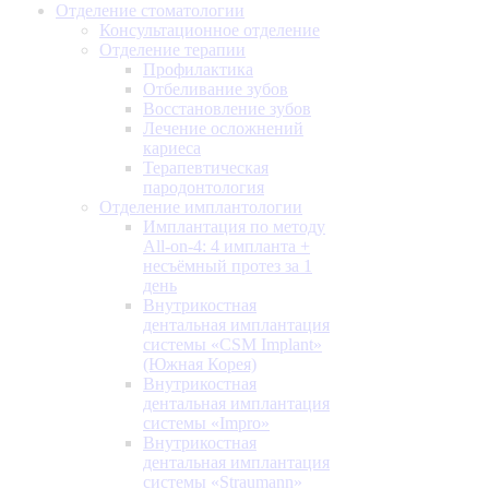
Отделение стоматологии
Консультационное отделение
Отделение терапии
Профилактика
Отбеливание зубов
Восстановление зубов
Лечение осложнений
кариеса
Терапевтическая
пародонтология
Отделение имплантологии
Имплантация по методу
All-on-4: 4 импланта +
несъёмный протез за 1
день
Внутрикостная
дентальная имплантация
системы «CSM Implant»
(Южная Корея)
Внутрикостная
дентальная имплантация
системы «Impro»
Внутрикостная
дентальная имплантация
системы «Straumann»