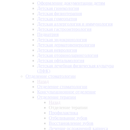
Оформление документации детям
Детская гинекология
Детская физиотерапия
Детская гомеопатия
Детская аллергология и иммунология
Детская гастроэнтерология
Педиатрия
Детская эндокринология
Детская дерматовенерология
Детская неврология
Детская оториноларингология
Детская офтальмология
Детская лечебная физическая культура
(ЛФК)
Отделение стоматологии
Назад
Отделение стоматологии
Консультационное отделение
Отделение терапии
Назад
Отделение терапии
Профилактика
Отбеливание зубов
Восстановление зубов
Лечение осложнений кариеса