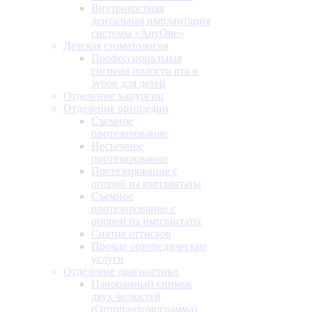
Внутрикостная
дентальная имплантация
системы «AnyOne»
Детская стоматология
Профессиональная
гигиена полости рта и
зубов для детей
Отделение хирургии
Отделение ортопедии
Съемное
протезирование
Несъемное
протезирование
Протезирование с
опорой на имплантаты
Съемное
протезирование с
опорой на имплантаты
Снятие оттисков
Прочие ортопедические
услуги
Отделение диагностики
Панорамный снимок
двух челюстей
(Ортопантомограмма)