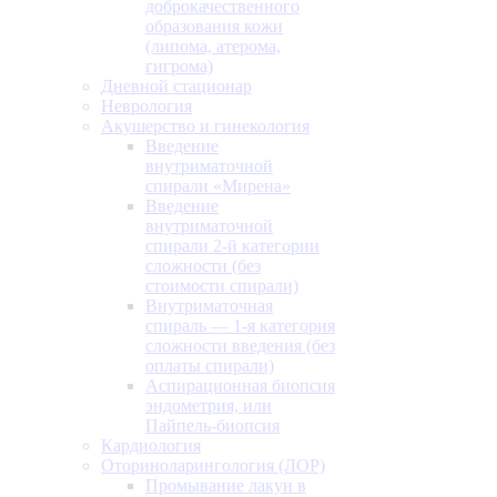
доброкачественного
образования кожи
(липома, атерома,
гигрома)
Дневной стационар
Неврология
Акушерство и гинекология
Введение
внутриматочной
спирали «Мирена»
Введение
внутриматочной
спирали 2-й категории
сложности (без
стоимости спирали)
Внутриматочная
спираль — 1-я категория
сложности введения (без
оплаты спирали)
Аспирационная биопсия
эндометрия, или
Пайпель-биопсия
Кардиология
Оториноларингология (ЛОР)
Промывание лакун в