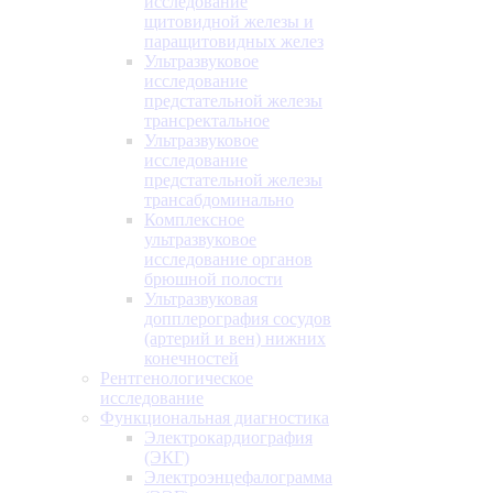
исследование
щитовидной железы и
паращитовидных желез
Ультразвуковое
исследование
предстательной железы
трансректальное
Ультразвуковое
исследование
предстательной железы
трансабдоминально
Комплексное
ультразвуковое
исследование органов
брюшной полости
Ультразвуковая
допплерография сосудов
(артерий и вен) нижних
конечностей
Рентгенологическое
исследование
Функциональная диагностика
Электрокардиография
(ЭКГ)
Электроэнцефалограмма