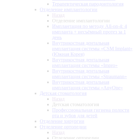
Терапевтическая пародонтология
Отделение имплантологии
Назад
Отделение имплантологии
Имплантация по методу All-on-4: 4
импланта + несъёмный протез за 1
день
Внутрикостная дентальная
имплантация системы «CSM Implant»
(Южная Корея)
Внутрикостная дентальная
имплантация системы «Impro»
Внутрикостная дентальная
имплантация системы «Straumann»
Внутрикостная дентальная
имплантация системы «AnyOne»
Детская стоматология
Назад
Детская стоматология
Профессиональная гигиена полости
рта и зубов для детей
Отделение хирургии
Отделение ортопедии
Назад
Отделение ортопедии