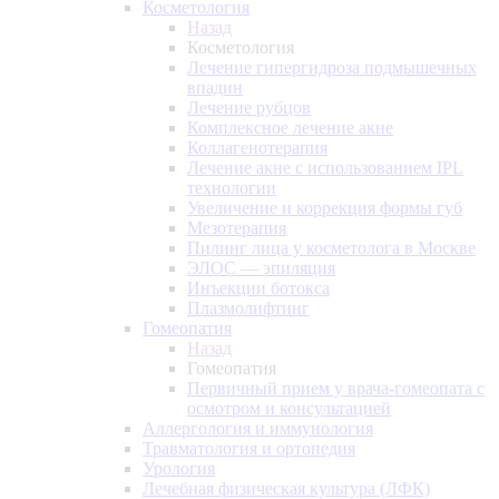
Косметология
Назад
Косметология
Лечение гипергидроза подмышечных
впадин
Лечение рубцов
Комплексное лечение акне
Коллагенотерапия
Лечение акне с использованием IPL
технологии
Увеличение и коррекция формы губ
Мезотерапия
Пилинг лица у косметолога в Москве
ЭЛОС — эпиляция
Инъекции ботокса
Плазмолифтинг
Гомеопатия
Назад
Гомеопатия
Первичный прием у врача-гомеопата с
осмотром и консультацией
Аллергология и иммунология
Травматология и ортопедия
Урология
Лечебная физическая культура (ЛФК)