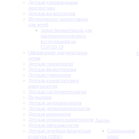
Детская ультразвуковая
диагностика
Детская косметология
Медицинские манипуляции
для детей
Забор биоматериала для
бактериологического
исследования на
COVID-19
Оформление документации
детям
Детская гинекология
Детская физиотерапия
Детская гомеопатия
Детская аллергология и
иммунология
Детская гастроэнтерология
Педиатрия
Детская эндокринология
Детская дерматовенерология
Детская неврология
Детская оториноларингология
Акции
Детская офтальмология
Детская лечебная физическая
Специальная
культура (ЛФК)
цена!