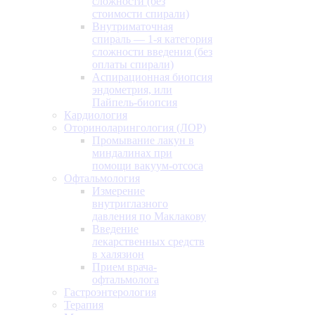
сложности (без
стоимости спирали)
Внутриматочная
спираль — 1-я категория
сложности введения (без
оплаты спирали)
Аспирационная биопсия
эндометрия, или
Пайпель-биопсия
Кардиология
Оториноларингология (ЛОР)
Промывание лакун в
миндалинах при
помощи вакуум-отсоса
Офтальмология
Измерение
внутриглазного
давления по Маклакову
Введение
лекарственных средств
в халязион
Прием врача-
офтальмолога
Гастроэнтерология
Терапия