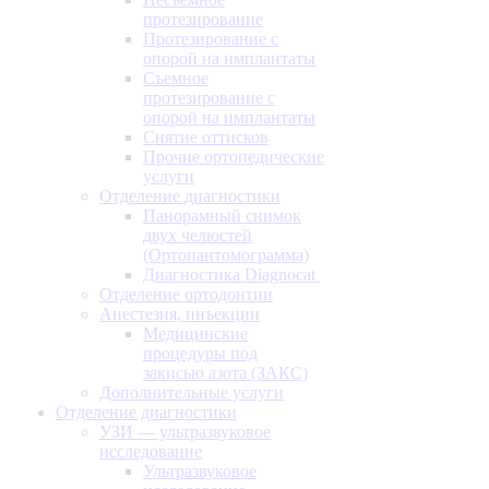
протезирование
Протезирование с
опорой на имплантаты
Съемное
протезирование с
опорой на имплантаты
Снятие оттисков
Прочие ортопедические
услуги
Отделение диагностики
Панорамный снимок
двух челюстей
(Ортопантомограмма)
Диагностика Diagnocat
Отделение ортодонтии
Анестезия, инъекции
Медицинские
процедуры под
закисью азота (ЗАКС)
Дополнительные услуги
Отделение диагностики
УЗИ — ультразвуковое
исследование
Ультразвуковое