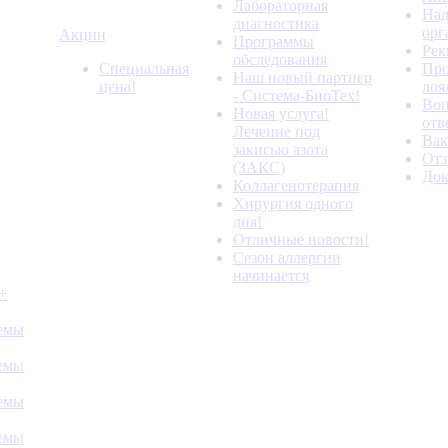
Лабораторная
Над
диагностика
орг
Акции
Программы
Рек
обследования
Специальная
Про
Наш новый партнер
цена!
лоя
- Система-БиоТех!
Воп
Новая услуга!
отв
Лечение под
Вак
закисью азота
От
(ЗАКС)
До
Коллагенотерапия
Хирургия одного
дня!
Отличные новости!
Сезон аллергии
начинается
+
темы
темы
темы
темы