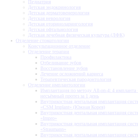
Педиатрия
Детская эндокринология
Детская дерматовенерология
Детская неврология
Детская оториноларингология
Детская офтальмология
Детская лечебная физическая культура (ЛФК)
Отделение стоматологии
Консультационное отделение
Отделение терапии
Профилактика
Отбеливание зубов
Восстановление зубов
Лечение осложнений кариеса
Терапевтическая пародонтология
Отделение имплантологии
Имплантация по методу All-on-4: 4 импланта 
несъёмный протез за 1 день
Внутрикостная дентальная имплантация сис
«CSM Implant» (Южная Корея)
Внутрикостная дентальная имплантация сис
«Impro»
Внутрикостная дентальная имплантация сис
«Straumann»
Внутрикостная дентальная имплантация сис