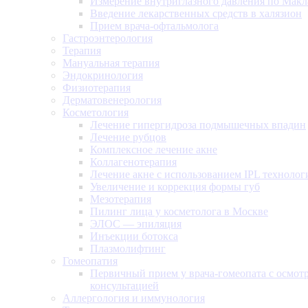
Измерение внутриглазного давления по Макл
Введение лекарственных средств в халязион
Прием врача-офтальмолога
Гастроэнтерология
Терапия
Мануальная терапия
Эндокринология
Физиотерапия
Дерматовенерология
Косметология
Лечение гипергидроза подмышечных впадин
Лечение рубцов
Комплексное лечение акне
Коллагенотерапия
Лечение акне с использованием IPL технолог
Увеличение и коррекция формы губ
Мезотерапия
Пилинг лица у косметолога в Москве
ЭЛОС — эпиляция
Инъекции ботокса
Плазмолифтинг
Гомеопатия
Первичный прием у врача-гомеопата с осмот
консультацией
Аллергология и иммунология