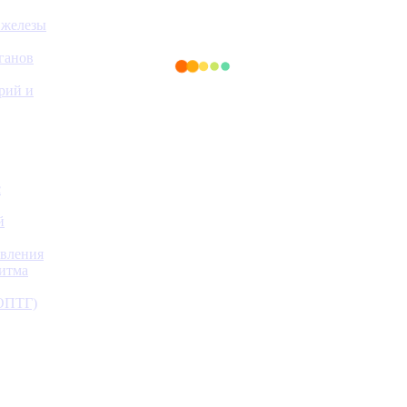
 железы
ганов
ерий и
с
й
авления
ритма
(ОПТГ)