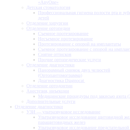
«AnyOne»
Детская стоматология
Профессиональная гигиена полости рта и зуб
детей
Отделение хирургии
Отделение ортопедии
Съемное протезирование
Несъемное протезирование
Протезирование с опорой на имплантаты
Съемное протезирование с опорой на имплан
Снятие оттисков
Прочие ортопедические услуги
Отделение диагностики
Панорамный снимок двух челюстей
(Ортопантомограмма)
Диагностика Diagnocat
Отделение ортодонтии
Анестезия, инъекции
Медицинские процедуры под закисью азота 
Дополнительные услуги
Отделение диагностики
УЗИ — ультразвуковое исследование
Ультразвуковое исследование щитовидной же
паращитовидных желез
Ультразвуковое исследование предстательной