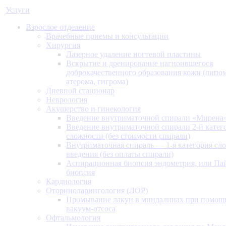
Услуги
Взрослое отделение
Врачебные приемы и консультации
Хирургия
Лазерное удаление ногтевой пластины
Вскрытие и дренирование нагноившегося
доброкачественного образования кожи (липом
атерома, гигрома)
Дневной стационар
Неврология
Акушерство и гинекология
Введение внутриматочной спирали «Мирена
Введение внутриматочной спирали 2-й катег
сложности (без стоимости спирали)
Внутриматочная спираль — 1-я категория сл
введения (без оплаты спирали)
Аспирационная биопсия эндометрия, или Па
биопсия
Кардиология
Оториноларингология (ЛОР)
Промывание лакун в миндалинах при помощ
вакуум-отсоса
Офтальмология