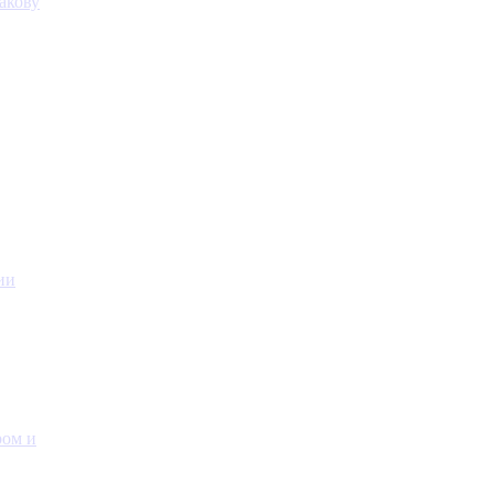
акову
ии
ром и