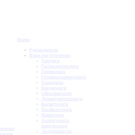
Врачи
Руководители
Взрослое отделение
Хирурги
Гастроэнтерологи
Гинекологи
Оториноларингологи
Терапевты
Кардиологи
Офтальмологи
Дерматовенерологи
Косметологи
Профпатологи
Неврологи
Аллергологи-
иммунологи
линике
Эндоскописты
ензии