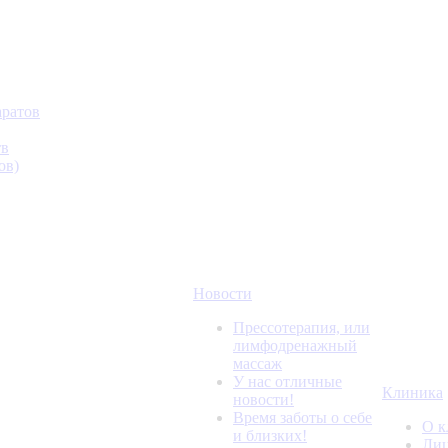
аратов
тв
ов)
Новости
Прессотерапия, или
лимфодренажный
массаж
У нас отличные
Клиника
новости!
Время заботы о себе
О к
и близких!
Лиц