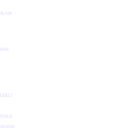
ов для
таты
(ЗАКС)
лезы и
 железы