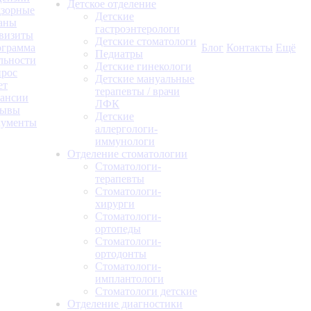
Детское отделение
зорные
Детские
аны
гастроэнтерологи
визиты
Детские стоматологи
грамма
Блог
Контакты
Ещё
Педиатры
льности
Детские гинекологи
рос
Детские мануальные
ет
терапевты / врачи
ансии
ЛФК
зывы
Детские
кументы
аллергологи-
иммунологи
Отделение стоматологии
Стоматологи-
терапевты
Стоматологи-
хирурги
Стоматологи-
ортопеды
Стоматологи-
ортодонты
Стоматологи-
имплантологи
Стоматологи детские
Отделение диагностики