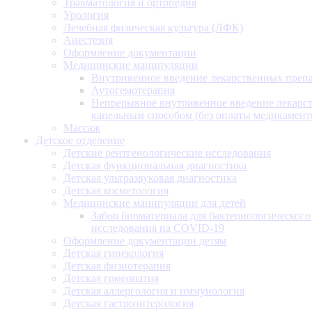
Травматология и ортопедия
Урология
Лечебная физическая культура (ЛФК)
Анестезия
Оформление документации
Медицинские манипуляции
Внутривенное введение лекарственных преп
Аутогемотерапия
Непрерывное внутривенное введение лекарс
капельным способом (без оплаты медикамент
Массаж
Детское отделение
Детские рентгенологические исследования
Детская функциональная диагностика
Детская ультразвуковая диагностика
Детская косметология
Медицинские манипуляции для детей
Забор биоматериала для бактериологического
исследования на COVID-19
Оформление документации детям
Детская гинекология
Детская физиотерапия
Детская гомеопатия
Детская аллергология и иммунология
Детская гастроэнтерология