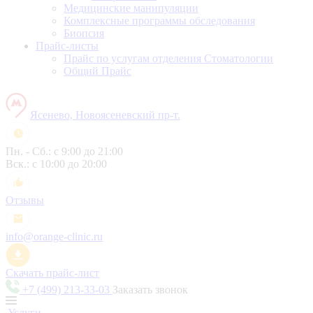
Медицинские манипуляции
Комплексные программы обследования
Биопсия
Прайс-листы
Прайс по услугам отделения Стоматологии
Общий Прайс
Ясенево, Новоясеневский пр-т.
Пн. - Сб.: с 9:00 до 21:00
Вск.: с 10:00 до 20:00
Отзывы
info@orange-clinic.ru
Скачать прайс-лист
+7 (499) 213-33-03
Заказать звонок
Услуги