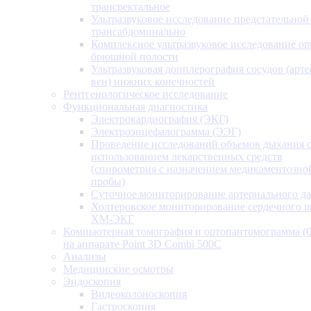
трансректальное
Ультразвуковое исследование предстательной
трансабдоминально
Комплексное ультразвуковое исследование ор
брюшной полости
Ультразвуковая допплерография сосудов (арт
вен) нижних конечностей
Рентгенологическое исследование
Функциональная диагностика
Электрокардиография (ЭКГ)
Электроэнцефалограмма (ЭЭГ)
Проведение исследований объемов дыхания 
использованием лекарственных средств
(спирометрия с назначением медикаментозно
пробы)
Суточное мониторирование артериального д
Холтеровское мониторирование сердечного 
ХМ-ЭКГ
Компьютерная томография и ортопантомограмма 
на аппарате Point 3D Combi 500C
Анализы
Медицинские осмотры
Эндоскопия
Видеоколоноскопия
Гастроскопия