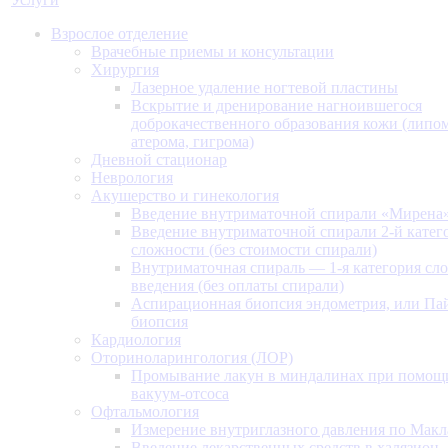
Взрослое отделение
Врачебные приемы и консультации
Хирургия
Лазерное удаление ногтевой пластины
Вскрытие и дренирование нагноившегося
доброкачественного образования кожи (липом
атерома, гигрома)
Дневной стационар
Неврология
Акушерство и гинекология
Введение внутриматочной спирали «Мирена
Введение внутриматочной спирали 2-й катег
сложности (без стоимости спирали)
Внутриматочная спираль — 1-я категория сл
введения (без оплаты спирали)
Аспирационная биопсия эндометрия, или Па
биопсия
Кардиология
Оториноларингология (ЛОР)
Промывание лакун в миндалинах при помощ
вакуум-отсоса
Офтальмология
Измерение внутриглазного давления по Макл
Введение лекарственных средств в халязион