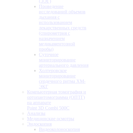
(ЭЭГ)
Проведение
исследований объемов
дыхания с
использованием
лекарственных средств
(спирометрия с
назначением
медикаментозной
пробы)
Суточное
мониторирование
артериального давления
Холтеровское
мониторирование
сердечного ритма ХМ-
ЭКГ
Компьютерная томография и
ортопантомограмма (ОПТГ)
на аппарате
Point 3D Combi 500C
Анализы
Медицинские осмотры
Эндоскопия
Видеоколоноскопия