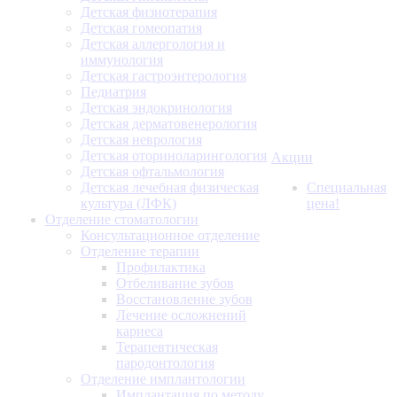
Детская физиотерапия
Детская гомеопатия
Детская аллергология и
иммунология
Детская гастроэнтерология
Педиатрия
Детская эндокринология
Детская дерматовенерология
Детская неврология
Детская оториноларингология
Акции
Детская офтальмология
Детская лечебная физическая
Специальная
культура (ЛФК)
цена!
Отделение стоматологии
Консультационное отделение
Отделение терапии
Профилактика
Отбеливание зубов
Восстановление зубов
Лечение осложнений
кариеса
Терапевтическая
пародонтология
Отделение имплантологии
Имплантация по методу