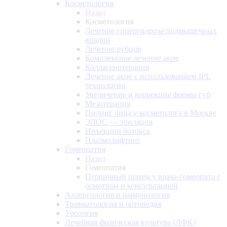
Косметология
Назад
Косметология
Лечение гипергидроза подмышечных
впадин
Лечение рубцов
Комплексное лечение акне
Коллагенотерапия
Лечение акне с использованием IPL
технологии
Увеличение и коррекция формы губ
Мезотерапия
Пилинг лица у косметолога в Москве
ЭЛОС — эпиляция
Инъекции ботокса
Плазмолифтинг
Гомеопатия
Назад
Гомеопатия
Первичный прием у врача-гомеопата с
осмотром и консультацией
Аллергология и иммунология
Травматология и ортопедия
Урология
Лечебная физическая культура (ЛФК)