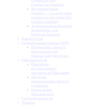
сложности (без
стоимости спирали)
Внутриматочная
спираль — 1-я категория
сложности введения (без
оплаты спирали)
Аспирационная биопсия
эндометрия, или
Пайпель-биопсия
Кардиология
Оториноларингология (ЛОР)
Промывание лакун в
миндалинах при
помощи вакуум-отсоса
Офтальмология
Измерение
внутриглазного
давления по Маклакову
Введение
лекарственных средств
в халязион
Прием врача-
офтальмолога
Гастроэнтерология
Терапия