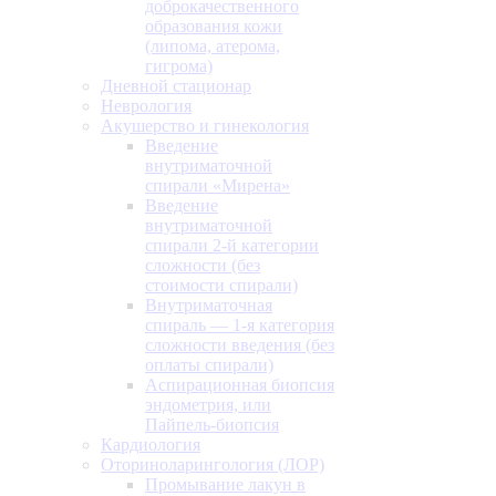
доброкачественного
образования кожи
(липома, атерома,
гигрома)
Дневной стационар
Неврология
Акушерство и гинекология
Введение
внутриматочной
спирали «Мирена»
Введение
внутриматочной
спирали 2-й категории
сложности (без
стоимости спирали)
Внутриматочная
спираль — 1-я категория
сложности введения (без
оплаты спирали)
Аспирационная биопсия
эндометрия, или
Пайпель-биопсия
Кардиология
Оториноларингология (ЛОР)
Промывание лакун в