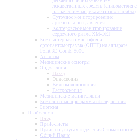
дыхания с использованием
лекарственных средств (спирометрия с
назначением медикаментозной пробы)
Суточное мониторирование
артериального давления
Холтеровское мониторирование
сердечного ритма ХМ-ЭКГ
Компьютерная томография и
ортопантомограмма (ОПТГ) на аппарате
Point 3D Combi 500C
Анализы
Медицинские осмотры
Эндоскопия
Назад
Эндоскопия
Видеоколоноскопия
Гастроскопия
Медицинские манипуляции
Комплексные программы обследования
Биопсия
Прайс-листы
Назад
Прайс-листы
Прайс по услугам отделения Стоматологии
Общий Прайс