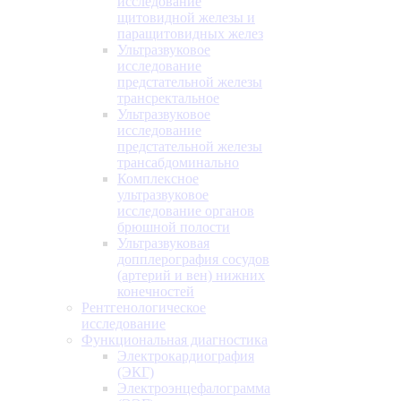
исследование
щитовидной железы и
паращитовидных желез
Ультразвуковое
исследование
предстательной железы
трансректальное
Ультразвуковое
исследование
предстательной железы
трансабдоминально
Комплексное
ультразвуковое
исследование органов
брюшной полости
Ультразвуковая
допплерография сосудов
(артерий и вен) нижних
конечностей
Рентгенологическое
исследование
Функциональная диагностика
Электрокардиография
(ЭКГ)
Электроэнцефалограмма