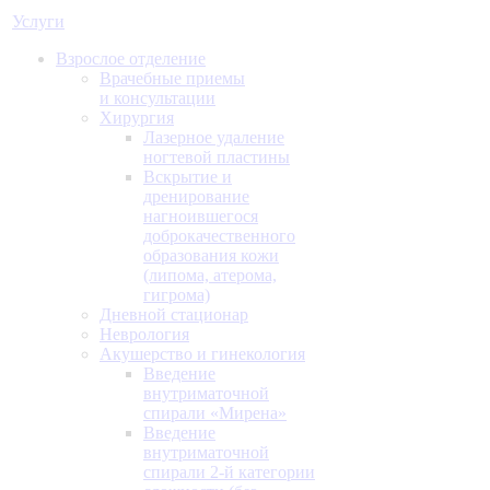
Услуги
Взрослое отделение
Врачебные приемы
и консультации
Хирургия
Лазерное удаление
ногтевой пластины
Вскрытие и
дренирование
нагноившегося
доброкачественного
образования кожи
(липома, атерома,
гигрома)
Дневной стационар
Неврология
Акушерство и гинекология
Введение
внутриматочной
спирали «Мирена»
Введение
внутриматочной
спирали 2-й категории