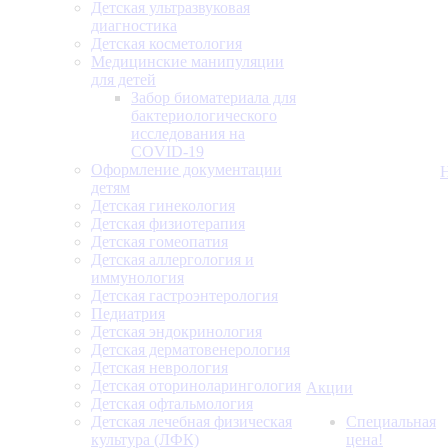
Детская ультразвуковая
диагностика
Детская косметология
Медицинские манипуляции
для детей
Забор биоматериала для
бактериологического
исследования на
COVID-19
Оформление документации
детям
Детская гинекология
Детская физиотерапия
Детская гомеопатия
Детская аллергология и
иммунология
Детская гастроэнтерология
Педиатрия
Детская эндокринология
Детская дерматовенерология
Детская неврология
Детская оториноларингология
Акции
Детская офтальмология
Детская лечебная физическая
Специальная
культура (ЛФК)
цена!