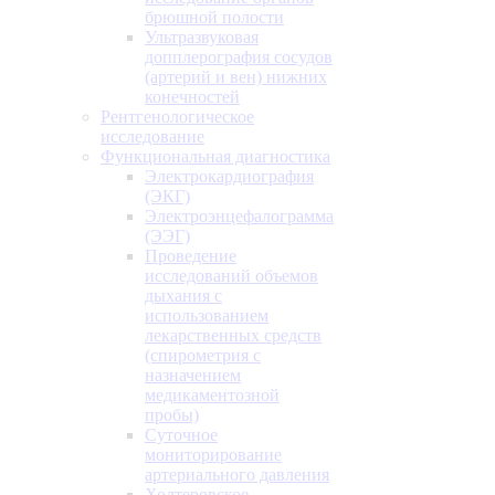
брюшной полости
Ультразвуковая
допплерография сосудов
(артерий и вен) нижних
конечностей
Рентгенологическое
исследование
Функциональная диагностика
Электрокардиография
(ЭКГ)
Электроэнцефалограмма
(ЭЭГ)
Проведение
исследований объемов
дыхания с
использованием
лекарственных средств
(спирометрия с
назначением
медикаментозной
пробы)
Суточное
мониторирование
артериального давления
Холтеровское