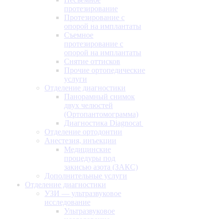
протезирование
Протезирование с
опорой на имплантаты
Съемное
протезирование с
опорой на имплантаты
Снятие оттисков
Прочие ортопедические
услуги
Отделение диагностики
Панорамный снимок
двух челюстей
(Ортопантомограмма)
Диагностика Diagnocat
Отделение ортодонтии
Анестезия, инъекции
Медицинские
процедуры под
закисью азота (ЗАКС)
Дополнительные услуги
Отделение диагностики
УЗИ — ультразвуковое
исследование
Ультразвуковое