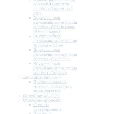
All-on-4: 4 импланта +
несъёмный протез за 1
день
Внутрикостная
дентальная имплантация
системы «CSM Implant»
(Южная Корея)
Внутрикостная
дентальная имплантация
системы «Impro»
Внутрикостная
дентальная имплантация
системы «Straumann»
Внутрикостная
дентальная имплантация
системы «AnyOne»
Детская стоматология
Профессиональная
гигиена полости рта и
зубов для детей
Отделение хирургии
Отделение ортопедии
Съемное
протезирование
Несъемное