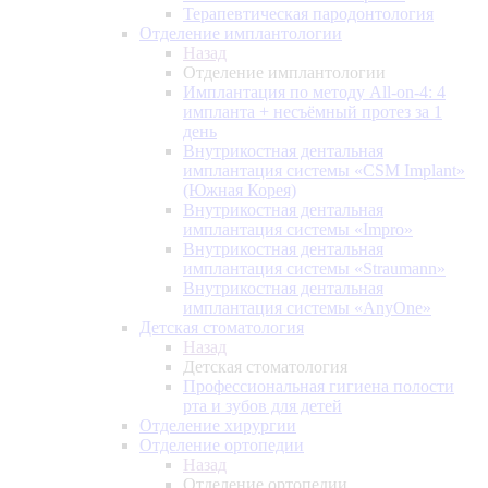
Терапевтическая пародонтология
Отделение имплантологии
Назад
Отделение имплантологии
Имплантация по методу All-on-4: 4
импланта + несъёмный протез за 1
день
Внутрикостная дентальная
имплантация системы «CSM Implant»
(Южная Корея)
Внутрикостная дентальная
имплантация системы «Impro»
Внутрикостная дентальная
имплантация системы «Straumann»
Внутрикостная дентальная
имплантация системы «AnyOne»
Детская стоматология
Назад
Детская стоматология
Профессиональная гигиена полости
рта и зубов для детей
Отделение хирургии
Отделение ортопедии
Назад
Отделение ортопедии