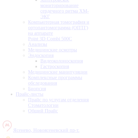
мониторирование
сердечного ритма ХМ-
ЭКГ
Компьютерная томография и
ортопантомограмма (ОПТГ)
на аппарате
Point 3D Combi 500C
Анализы
Медицинские осмотры
Эндоскопия
Видеоколоноскопия
Гастроскопия
Медицинские манипуляции
Комплексные программы
обследования
Биопсия
Прайс-листы
Прайс по услугам отделения
Стоматологии
Общий Прайс
Ясенево, Новоясеневский пр-т.