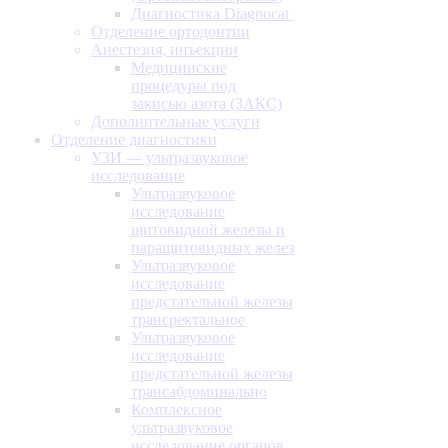
Диагностика Diagnocat
Отделение ортодонтии
Анестезия, инъекции
Медицинские
процедуры под
закисью азота (ЗАКС)
Дополнительные услуги
Отделение диагностики
УЗИ — ультразвуковое
исследование
Ультразвуковое
исследование
щитовидной железы и
паращитовидных желез
Ультразвуковое
исследование
предстательной железы
трансректальное
Ультразвуковое
исследование
предстательной железы
трансабдоминально
Комплексное
ультразвуковое
исследование органов