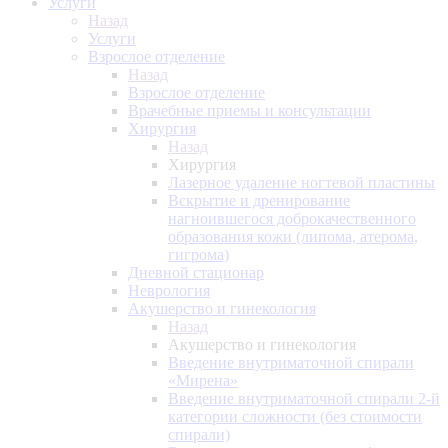
Услуги
Назад
Услуги
Взрослое отделение
Назад
Взрослое отделение
Врачебные приемы и консультации
Хирургия
Назад
Хирургия
Лазерное удаление ногтевой пластины
Вскрытие и дренирование
нагноившегося доброкачественного
образования кожи (липома, атерома,
гигрома)
Дневной стационар
Неврология
Акушерство и гинекология
Назад
Акушерство и гинекология
Введение внутриматочной спирали
«Мирена»
Введение внутриматочной спирали 2-й
категории сложности (без стоимости
спирали)