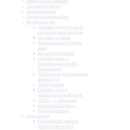
Мануальная терапия
Эндокринология
Физиотерапия
Дерматовенерология
Косметология
Лечение гипергидроза
подмышечных впадин
Лечение рубцов
Комплексное лечение
акне
Коллагенотерапия
Лечение акне с
использованием IPL
технологии
Увеличение и коррекция
формы губ
Мезотерапия
Пилинг лица у
косметолога в Москве
ЭЛОС — эпиляция
Инъекции ботокса
Плазмолифтинг
Гомеопатия
Первичный прием у
врача-гомеопата с