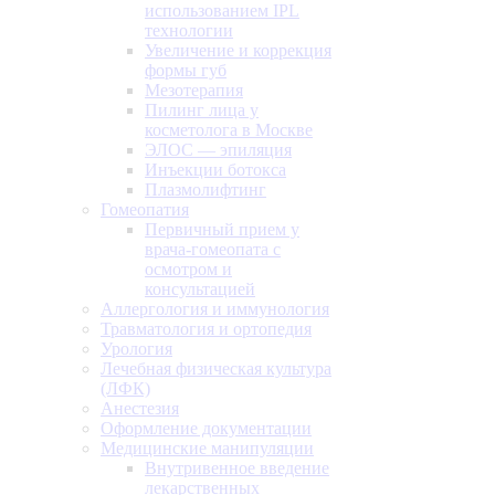
использованием IPL
технологии
Увеличение и коррекция
формы губ
Мезотерапия
Пилинг лица у
косметолога в Москве
ЭЛОС — эпиляция
Инъекции ботокса
Плазмолифтинг
Гомеопатия
Первичный прием у
врача-гомеопата с
осмотром и
консультацией
Аллергология и иммунология
Травматология и ортопедия
Урология
Лечебная физическая культура
(ЛФК)
Анестезия
Оформление документации
Медицинские манипуляции
Внутривенное введение
лекарственных