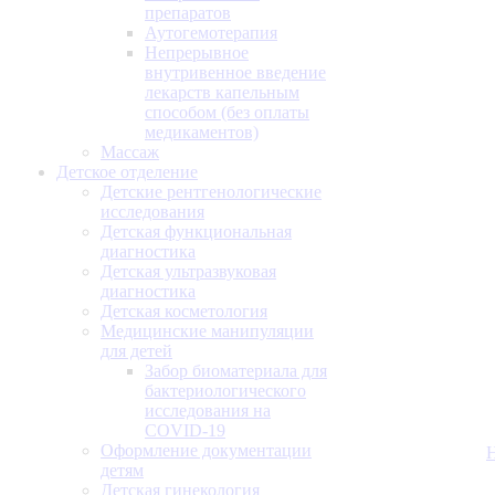
препаратов
Аутогемотерапия
Непрерывное
внутривенное введение
лекарств капельным
способом (без оплаты
медикаментов)
Массаж
Детское отделение
Детские рентгенологические
исследования
Детская функциональная
диагностика
Детская ультразвуковая
диагностика
Детская косметология
Медицинские манипуляции
для детей
Забор биоматериала для
бактериологического
исследования на
COVID-19
Оформление документации
детям
Детская гинекология