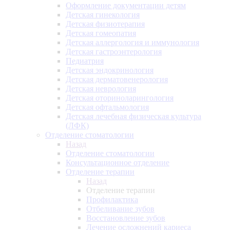
Оформление документации детям
Детская гинекология
Детская физиотерапия
Детская гомеопатия
Детская аллергология и иммунология
Детская гастроэнтерология
Педиатрия
Детская эндокринология
Детская дерматовенерология
Детская неврология
Детская оториноларингология
Детская офтальмология
Детская лечебная физическая культура
(ЛФК)
Отделение стоматологии
Назад
Отделение стоматологии
Консультационное отделение
Отделение терапии
Назад
Отделение терапии
Профилактика
Отбеливание зубов
Восстановление зубов
Лечение осложнений кариеса