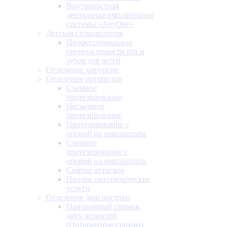
Внутрикостная
дентальная имплантация
системы «AnyOne»
Детская стоматология
Профессиональная
гигиена полости рта и
зубов для детей
Отделение хирургии
Отделение ортопедии
Съемное
протезирование
Несъемное
протезирование
Протезирование с
опорой на имплантаты
Съемное
протезирование с
опорой на имплантаты
Снятие оттисков
Прочие ортопедические
услуги
Отделение диагностики
Панорамный снимок
двух челюстей
(Ортопантомограмма)