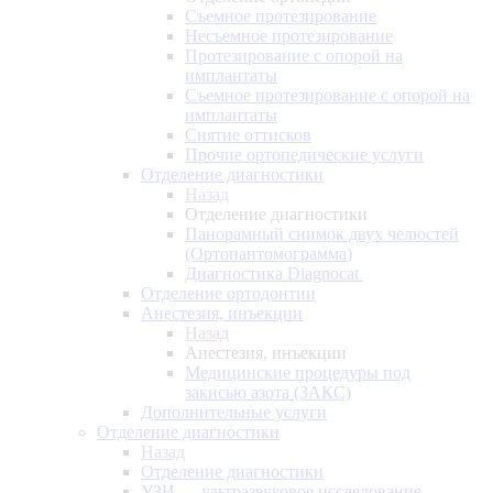
Съемное протезирование
Несъемное протезирование
Протезирование с опорой на
имплантаты
Съемное протезирование с опорой на
имплантаты
Снятие оттисков
Прочие ортопедические услуги
Отделение диагностики
Назад
Отделение диагностики
Панорамный снимок двух челюстей
(Ортопантомограмма)
Диагностика Diagnocat
Отделение ортодонтии
Анестезия, инъекции
Назад
Анестезия, инъекции
Медицинские процедуры под
закисью азота (ЗАКС)
Дополнительные услуги
Отделение диагностики
Назад
Отделение диагностики
УЗИ — ультразвуковое исследование