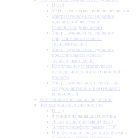
Назад
УЗИ — ультразвуковое исследование
Ультразвуковое исследование
щитовидной железы и
паращитовидных желез
Ультразвуковое исследование
предстательной железы
трансректальное
Ультразвуковое исследование
предстательной железы
трансабдоминально
Комплексное ультразвуковое
исследование органов брюшной
полости
Ультразвуковая допплерография
сосудов (артерий и вен) нижних
конечностей
Рентгенологическое исследование
Функциональная диагностика
Назад
Функциональная диагностика
Электрокардиография (ЭКГ)
Электроэнцефалограмма (ЭЭГ)
Проведение исследований объемов