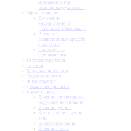
миндалинах при
помощи вакуум-отсоса
Офтальмология
Измерение
внутриглазного
давления по Маклакову
Введение
лекарственных средств
в халязион
Прием врача-
офтальмолога
Гастроэнтерология
Терапия
Мануальная терапия
Эндокринология
Физиотерапия
Дерматовенерология
Косметология
Лечение гипергидроза
подмышечных впадин
Лечение рубцов
Комплексное лечение
акне
Коллагенотерапия
Лечение акне с