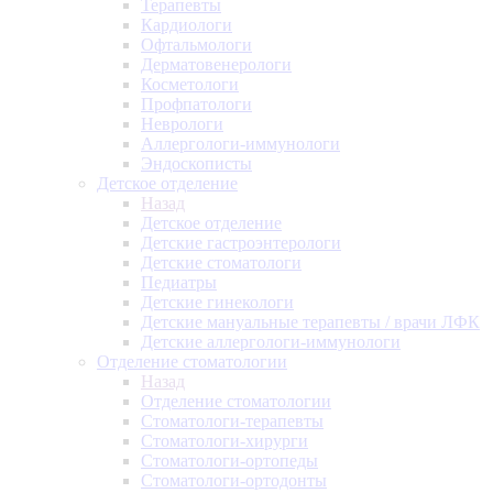
Терапевты
Кардиологи
Офтальмологи
Дерматовенерологи
Косметологи
Профпатологи
Неврологи
Аллергологи-иммунологи
Эндоскописты
Детское отделение
Назад
Детское отделение
Детские гастроэнтерологи
Детские стоматологи
Педиатры
Детские гинекологи
Детские мануальные терапевты / врачи ЛФК
Детские аллергологи-иммунологи
Отделение стоматологии
Назад
Отделение стоматологии
Стоматологи-терапевты
Стоматологи-хирурги
Стоматологи-ортопеды
Стоматологи-ортодонты