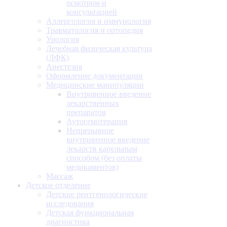
осмотром и
консультацией
Аллергология и иммунология
Травматология и ортопедия
Урология
Лечебная физическая культура
(ЛФК)
Анестезия
Оформление документации
Медицинские манипуляции
Внутривенное введение
лекарственных
препаратов
Аутогемотерапия
Непрерывное
внутривенное введение
лекарств капельным
способом (без оплаты
медикаментов)
Массаж
Детское отделение
Детские рентгенологические
исследования
Детская функциональная
диагностика