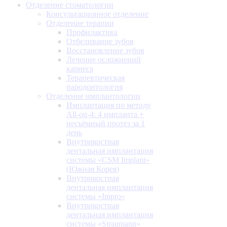
Отделение стоматологии
Консультационное отделение
Отделение терапии
Профилактика
Отбеливание зубов
Восстановление зубов
Лечение осложнений
кариеса
Терапевтическая
пародонтология
Отделение имплантологии
Имплантация по методу
All-on-4: 4 импланта +
несъёмный протез за 1
день
Внутрикостная
дентальная имплантация
системы «CSM Implant»
(Южная Корея)
Внутрикостная
дентальная имплантация
системы «Impro»
Внутрикостная
дентальная имплантация
системы «Straumann»