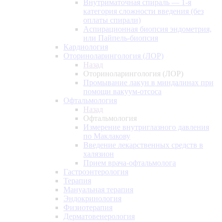
Внутриматочная спираль — 1-я
категория сложности введения (без
оплаты спирали)
Аспирационная биопсия эндометрия,
или Пайпель-биопсия
Кардиология
Оториноларингология (ЛОР)
Назад
Оториноларингология (ЛОР)
Промывание лакун в миндалинах при
помощи вакуум-отсоса
Офтальмология
Назад
Офтальмология
Измерение внутриглазного давления
по Маклакову
Введение лекарственных средств в
халязион
Прием врача-офтальмолога
Гастроэнтерология
Терапия
Мануальная терапия
Эндокринология
Физиотерапия
Дерматовенерология