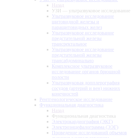
Назад
УЗИ — ультразвуковое исследование
Ультразвуковое исследование
щитовидной железы и
паращитовидных желез
Ультразвуковое исследование
предстательной железы
трансректальное
Ультразвуковое исследование
предстательной железы
трансабдоминально
Комплексное ультразвуковое
исследование органов брюшной
полости
Ультразвуковая допплерография
сосудов (артерий и вен) нижних
конечностей
Рентгенологическое исследование
Функциональная диагностика
Назад
Функциональная диагностика
Электрокардиография (ЭКГ)
Электроэнцефалограмма (ЭЭГ)
Проведение исследований объемов