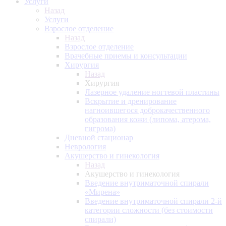
Услуги
Назад
Услуги
Взрослое отделение
Назад
Взрослое отделение
Врачебные приемы и консультации
Хирургия
Назад
Хирургия
Лазерное удаление ногтевой пластины
Вскрытие и дренирование
нагноившегося доброкачественного
образования кожи (липома, атерома,
гигрома)
Дневной стационар
Неврология
Акушерство и гинекология
Назад
Акушерство и гинекология
Введение внутриматочной спирали
«Мирена»
Введение внутриматочной спирали 2-й
категории сложности (без стоимости
спирали)