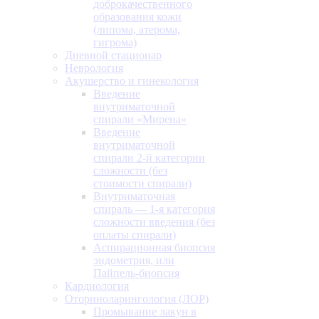
доброкачественного
образования кожи
(липома, атерома,
гигрома)
Дневной стационар
Неврология
Акушерство и гинекология
Введение
внутриматочной
спирали «Мирена»
Введение
внутриматочной
спирали 2-й категории
сложности (без
стоимости спирали)
Внутриматочная
спираль — 1-я категория
сложности введения (без
оплаты спирали)
Аспирационная биопсия
эндометрия, или
Пайпель-биопсия
Кардиология
Оториноларингология (ЛОР)
Промывание лакун в