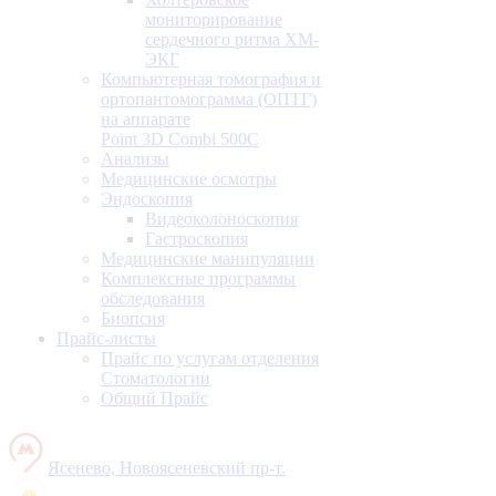
мониторирование
сердечного ритма ХМ-
ЭКГ
Компьютерная томография и
ортопантомограмма (ОПТГ)
на аппарате
Point 3D Combi 500C
Анализы
Медицинские осмотры
Эндоскопия
Видеоколоноскопия
Гастроскопия
Медицинские манипуляции
Комплексные программы
обследования
Биопсия
Прайс-листы
Прайс по услугам отделения
Стоматологии
Общий Прайс
Ясенево, Новоясеневский пр-т.