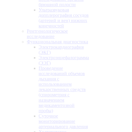
брюшной полости
Ультразвуковая
допплерография сосудов
(артерий и вен) нижних
конечностей
Рентгенологическое
исследование
Функциональная диагностика
Электрокардиография
(ЭКГ)
Электроэнцефалограмма
(ЭЭГ)
Проведение
исследований объемов
дыхания с
использованием
лекарственных средств
(спирометрия с
назначением
медикаментозной
пробы)
Суточное
мониторирование
артериального давления
Холтеровское