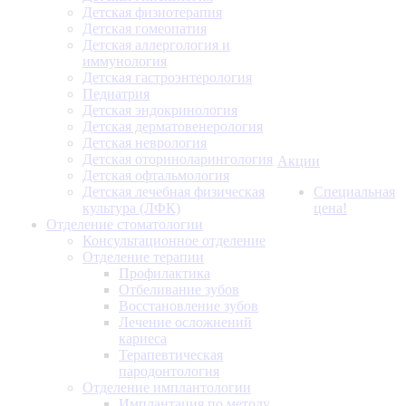
Детская физиотерапия
Детская гомеопатия
Детская аллергология и
иммунология
Детская гастроэнтерология
Педиатрия
Детская эндокринология
Детская дерматовенерология
Детская неврология
Детская оториноларингология
Акции
Детская офтальмология
Детская лечебная физическая
Специальная
культура (ЛФК)
цена!
Отделение стоматологии
Консультационное отделение
Отделение терапии
Профилактика
Отбеливание зубов
Восстановление зубов
Лечение осложнений
кариеса
Терапевтическая
пародонтология
Отделение имплантологии
Имплантация по методу