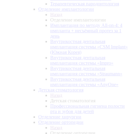
Терапевтическая пародонтология
Отделение имплантологии
Назад
Отделение имплантологии
Имплантация по методу All-on-4: 4
импланта + несъёмный протез за 1
день
Внутрикостная дентальная
имплантация системы «CSM Implant»
(Южная Корея)
Внутрикостная дентальная
имплантация системы «Impro»
Внутрикостная дентальная
имплантация системы «Straumann»
Внутрикостная дентальная
имплантация системы «AnyOne»
Детская стоматология
Назад
Детская стоматология
Профессиональная гигиена полости
рта и зубов для детей
Отделение хирургии
Отделение ортопедии
Назад
Отделение ортопедии