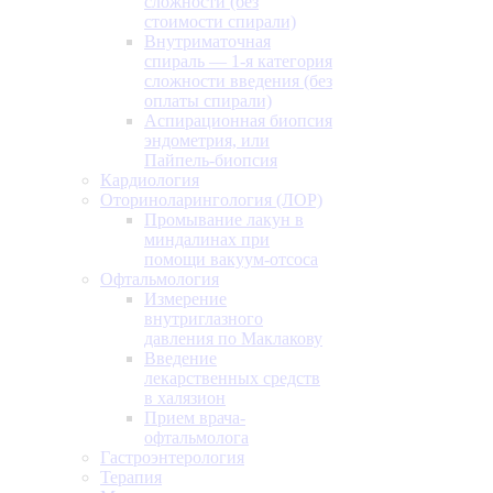
сложности (без
стоимости спирали)
Внутриматочная
спираль — 1-я категория
сложности введения (без
оплаты спирали)
Аспирационная биопсия
эндометрия, или
Пайпель-биопсия
Кардиология
Оториноларингология (ЛОР)
Промывание лакун в
миндалинах при
помощи вакуум-отсоса
Офтальмология
Измерение
внутриглазного
давления по Маклакову
Введение
лекарственных средств
в халязион
Прием врача-
офтальмолога
Гастроэнтерология
Терапия