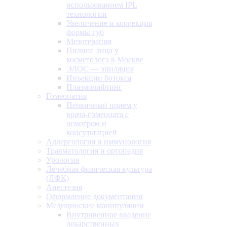
использованием IPL
технологии
Увеличение и коррекция
формы губ
Мезотерапия
Пилинг лица у
косметолога в Москве
ЭЛОС — эпиляция
Инъекции ботокса
Плазмолифтинг
Гомеопатия
Первичный прием у
врача-гомеопата с
осмотром и
консультацией
Аллергология и иммунология
Травматология и ортопедия
Урология
Лечебная физическая культура
(ЛФК)
Анестезия
Оформление документации
Медицинские манипуляции
Внутривенное введение
лекарственных