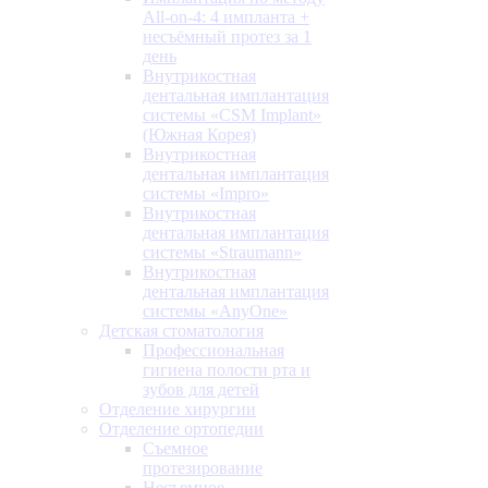
All-on-4: 4 импланта +
несъёмный протез за 1
день
Внутрикостная
дентальная имплантация
системы «CSM Implant»
(Южная Корея)
Внутрикостная
дентальная имплантация
системы «Impro»
Внутрикостная
дентальная имплантация
системы «Straumann»
Внутрикостная
дентальная имплантация
системы «AnyOne»
Детская стоматология
Профессиональная
гигиена полости рта и
зубов для детей
Отделение хирургии
Отделение ортопедии
Съемное
протезирование
Несъемное