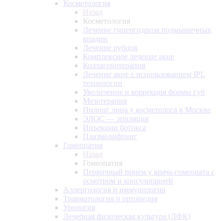
Косметология
Назад
Косметология
Лечение гипергидроза подмышечных
впадин
Лечение рубцов
Комплексное лечение акне
Коллагенотерапия
Лечение акне с использованием IPL
технологии
Увеличение и коррекция формы губ
Мезотерапия
Пилинг лица у косметолога в Москве
ЭЛОС — эпиляция
Инъекции ботокса
Плазмолифтинг
Гомеопатия
Назад
Гомеопатия
Первичный прием у врача-гомеопата с
осмотром и консультацией
Аллергология и иммунология
Травматология и ортопедия
Урология
Лечебная физическая культура (ЛФК)