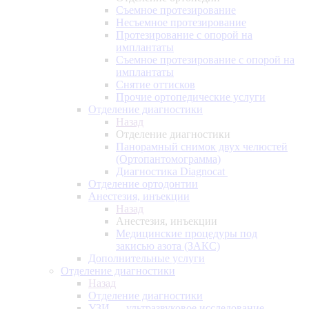
Съемное протезирование
Несъемное протезирование
Протезирование с опорой на
имплантаты
Съемное протезирование с опорой на
имплантаты
Снятие оттисков
Прочие ортопедические услуги
Отделение диагностики
Назад
Отделение диагностики
Панорамный снимок двух челюстей
(Ортопантомограмма)
Диагностика Diagnocat
Отделение ортодонтии
Анестезия, инъекции
Назад
Анестезия, инъекции
Медицинские процедуры под
закисью азота (ЗАКС)
Дополнительные услуги
Отделение диагностики
Назад
Отделение диагностики
УЗИ — ультразвуковое исследование