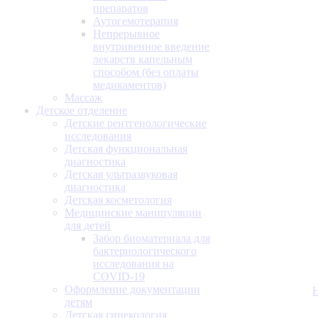
препаратов
Аутогемотерапия
Непрерывное
внутривенное введение
лекарств капельным
способом (без оплаты
медикаментов)
Массаж
Детское отделение
Детские рентгенологические
исследования
Детская функциональная
диагностика
Детская ультразвуковая
диагностика
Детская косметология
Медицинские манипуляции
для детей
Забор биоматериала для
бактериологического
исследования на
COVID-19
Оформление документации
детям
Детская гинекология