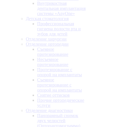
Внутрикостная
дентальная имплантация
системы «AnyOne»
Детская стоматология
Профессиональная
гигиена полости рта и
зубов для детей
Отделение хирургии
Отделение ортопедии
Съемное
протезирование
Несъемное
протезирование
Протезирование с
опорой на имплантаты
Съемное
протезирование с
опорой на имплантаты
Снятие оттисков
Прочие ортопедические
услуги
Отделение диагностики
Панорамный снимок
двух челюстей
(Ортопантомограмма)