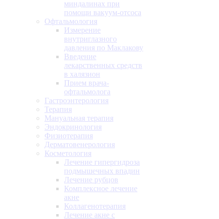
миндалинах при
помощи вакуум-отсоса
Офтальмология
Измерение
внутриглазного
давления по Маклакову
Введение
лекарственных средств
в халязион
Прием врача-
офтальмолога
Гастроэнтерология
Терапия
Мануальная терапия
Эндокринология
Физиотерапия
Дерматовенерология
Косметология
Лечение гипергидроза
подмышечных впадин
Лечение рубцов
Комплексное лечение
акне
Коллагенотерапия
Лечение акне с