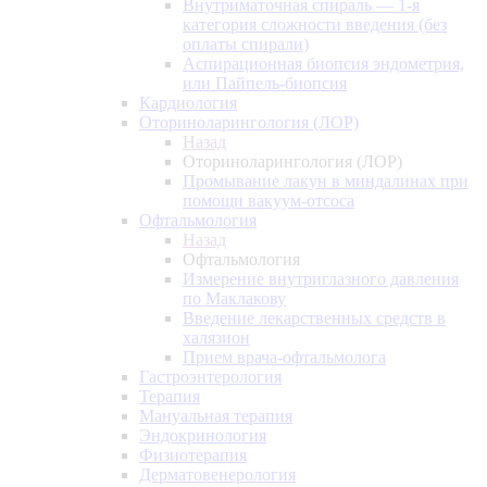
Внутриматочная спираль — 1-я
категория сложности введения (без
оплаты спирали)
Аспирационная биопсия эндометрия,
или Пайпель-биопсия
Кардиология
Оториноларингология (ЛОР)
Назад
Оториноларингология (ЛОР)
Промывание лакун в миндалинах при
помощи вакуум-отсоса
Офтальмология
Назад
Офтальмология
Измерение внутриглазного давления
по Маклакову
Введение лекарственных средств в
халязион
Прием врача-офтальмолога
Гастроэнтерология
Терапия
Мануальная терапия
Эндокринология
Физиотерапия
Дерматовенерология