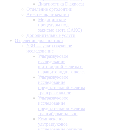
Диагностика Diagnocat
Отделение ортодонтии
Анестезия, инъекции
Медицинские
процедуры под
закисью азота (ЗАКС)
Дополнительные услуги
Отделение диагностики
УЗИ — ультразвуковое
исследование
Ультразвуковое
исследование
щитовидной железы и
паращитовидных желез
Ультразвуковое
исследование
предстательной железы
трансректальное
Ультразвуковое
исследование
предстательной железы
трансабдоминально
Комплексное
ультразвуковое
исследование органов