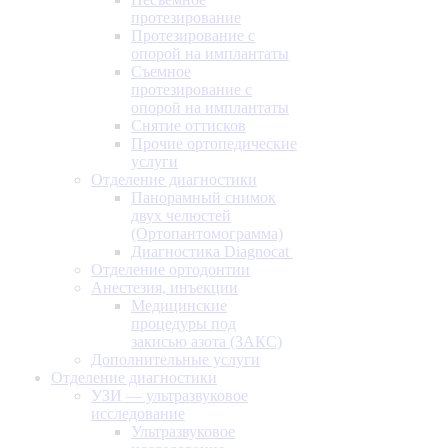
протезирование
Протезирование с
опорой на имплантаты
Съемное
протезирование с
опорой на имплантаты
Снятие оттисков
Прочие ортопедические
услуги
Отделение диагностики
Панорамный снимок
двух челюстей
(Ортопантомограмма)
Диагностика Diagnocat
Отделение ортодонтии
Анестезия, инъекции
Медицинские
процедуры под
закисью азота (ЗАКС)
Дополнительные услуги
Отделение диагностики
УЗИ — ультразвуковое
исследование
Ультразвуковое