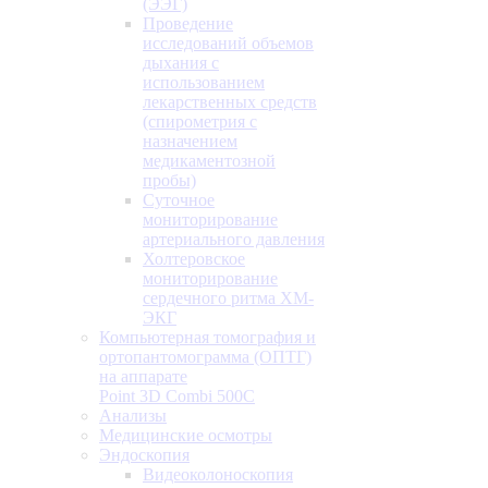
(ЭЭГ)
Проведение
исследований объемов
дыхания с
использованием
лекарственных средств
(спирометрия с
назначением
медикаментозной
пробы)
Суточное
мониторирование
артериального давления
Холтеровское
мониторирование
сердечного ритма ХМ-
ЭКГ
Компьютерная томография и
ортопантомограмма (ОПТГ)
на аппарате
Point 3D Combi 500C
Анализы
Медицинские осмотры
Эндоскопия
Видеоколоноскопия