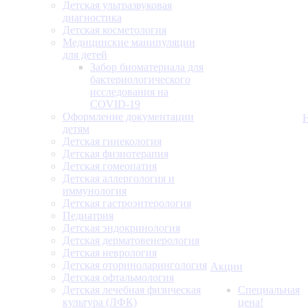
Детская ультразвуковая
диагностика
Детская косметология
Медицинские манипуляции
для детей
Забор биоматериала для
бактериологического
исследования на
COVID-19
Оформление документации
детям
Детская гинекология
Детская физиотерапия
Детская гомеопатия
Детская аллергология и
иммунология
Детская гастроэнтерология
Педиатрия
Детская эндокринология
Детская дерматовенерология
Детская неврология
Детская оториноларингология
Акции
Детская офтальмология
Детская лечебная физическая
Специальная
культура (ЛФК)
цена!