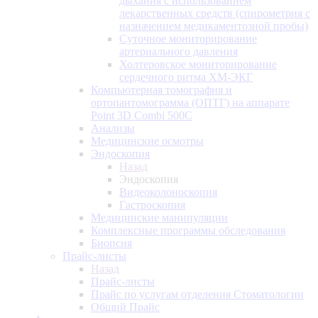
дыхания с использованием
лекарственных средств (спирометрия с
назначением медикаментозной пробы)
Суточное мониторирование
артериального давления
Холтеровское мониторирование
сердечного ритма ХМ-ЭКГ
Компьютерная томография и
ортопантомограмма (ОПТГ) на аппарате
Point 3D Combi 500C
Анализы
Медицинские осмотры
Эндоскопия
Назад
Эндоскопия
Видеоколоноскопия
Гастроскопия
Медицинские манипуляции
Комплексные программы обследования
Биопсия
Прайс-листы
Назад
Прайс-листы
Прайс по услугам отделения Стоматологии
Общий Прайс