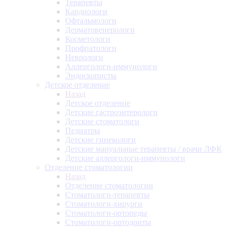
Терапевты
Кардиологи
Офтальмологи
Дерматовенерологи
Косметологи
Профпатологи
Неврологи
Аллергологи-иммунологи
Эндоскописты
Детское отделение
Назад
Детское отделение
Детские гастроэнтерологи
Детские стоматологи
Педиатры
Детские гинекологи
Детские мануальные терапевты / врачи ЛФК
Детские аллергологи-иммунологи
Отделение стоматологии
Назад
Отделение стоматологии
Стоматологи-терапевты
Стоматологи-хирурги
Стоматологи-ортопеды
Стоматологи-ортодонты