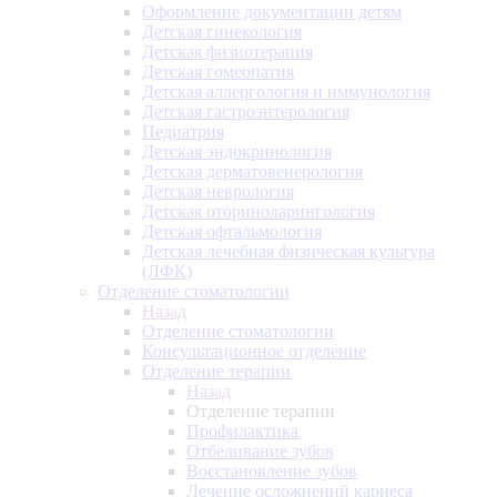
Оформление документации детям
Детская гинекология
Детская физиотерапия
Детская гомеопатия
Детская аллергология и иммунология
Детская гастроэнтерология
Педиатрия
Детская эндокринология
Детская дерматовенерология
Детская неврология
Детская оториноларингология
Детская офтальмология
Детская лечебная физическая культура
(ЛФК)
Отделение стоматологии
Назад
Отделение стоматологии
Консультационное отделение
Отделение терапии
Назад
Отделение терапии
Профилактика
Отбеливание зубов
Восстановление зубов
Лечение осложнений кариеса