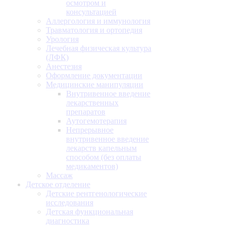
осмотром и
консультацией
Аллергология и иммунология
Травматология и ортопедия
Урология
Лечебная физическая культура
(ЛФК)
Анестезия
Оформление документации
Медицинские манипуляции
Внутривенное введение
лекарственных
препаратов
Аутогемотерапия
Непрерывное
внутривенное введение
лекарств капельным
способом (без оплаты
медикаментов)
Массаж
Детское отделение
Детские рентгенологические
исследования
Детская функциональная
диагностика