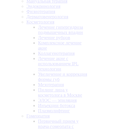
Мануальная терапия
Эндокринология
Физиотерапия
Дерматовенерология
Косметология
Лечение гипергидроза
подмышечных впадин
Лечение рубцов
Комплексное лечение
акне
Коллагенотерапия
Лечение акне с
использованием IPL
технологии
Увеличение и коррекция
формы губ
Мезотерапия
Пилинг лица у
косметолога в Москве
ЭЛОС — эпиляция
Инъекции ботокса
Плазмолифтинг
Гомеопатия
Первичный прием у
врача-гомеопата с