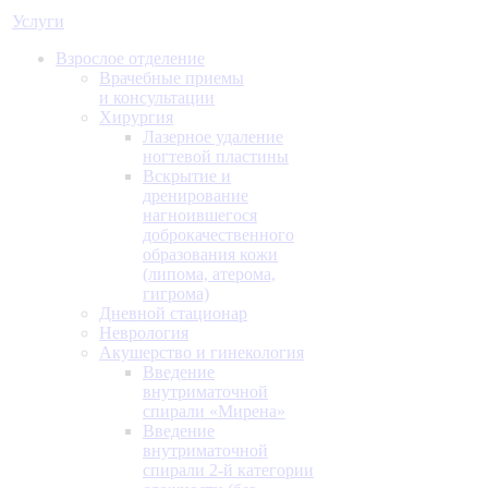
Услуги
Взрослое отделение
Врачебные приемы
и консультации
Хирургия
Лазерное удаление
ногтевой пластины
Вскрытие и
дренирование
нагноившегося
доброкачественного
образования кожи
(липома, атерома,
гигрома)
Дневной стационар
Неврология
Акушерство и гинекология
Введение
внутриматочной
спирали «Мирена»
Введение
внутриматочной
спирали 2-й категории