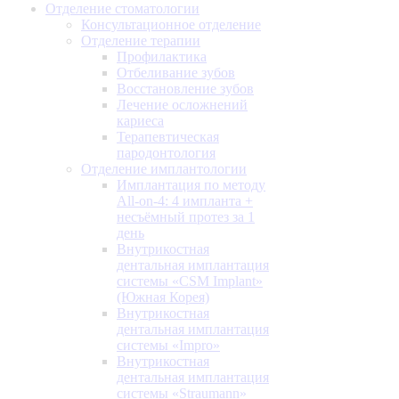
Отделение стоматологии
Консультационное отделение
Отделение терапии
Профилактика
Отбеливание зубов
Восстановление зубов
Лечение осложнений
кариеса
Терапевтическая
пародонтология
Отделение имплантологии
Имплантация по методу
All-on-4: 4 импланта +
несъёмный протез за 1
день
Внутрикостная
дентальная имплантация
системы «CSM Implant»
(Южная Корея)
Внутрикостная
дентальная имплантация
системы «Impro»
Внутрикостная
дентальная имплантация
системы «Straumann»