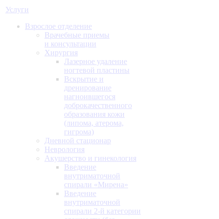
Услуги
Взрослое отделение
Врачебные приемы
и консультации
Хирургия
Лазерное удаление
ногтевой пластины
Вскрытие и
дренирование
нагноившегося
доброкачественного
образования кожи
(липома, атерома,
гигрома)
Дневной стационар
Неврология
Акушерство и гинекология
Введение
внутриматочной
спирали «Мирена»
Введение
внутриматочной
спирали 2-й категории