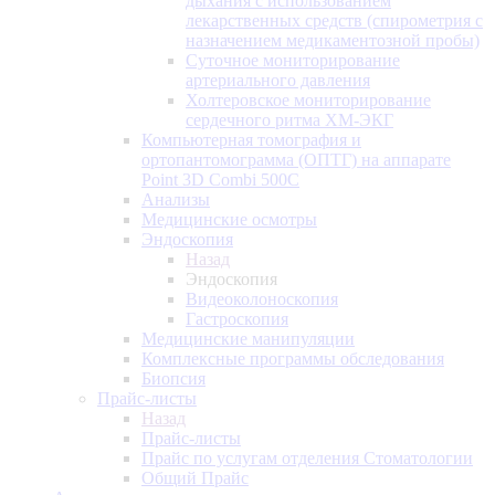
дыхания с использованием
лекарственных средств (спирометрия с
назначением медикаментозной пробы)
Суточное мониторирование
артериального давления
Холтеровское мониторирование
сердечного ритма ХМ-ЭКГ
Компьютерная томография и
ортопантомограмма (ОПТГ) на аппарате
Point 3D Combi 500C
Анализы
Медицинские осмотры
Эндоскопия
Назад
Эндоскопия
Видеоколоноскопия
Гастроскопия
Медицинские манипуляции
Комплексные программы обследования
Биопсия
Прайс-листы
Назад
Прайс-листы
Прайс по услугам отделения Стоматологии
Общий Прайс