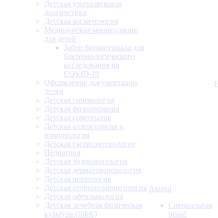
Детская ультразвуковая
диагностика
Детская косметология
Медицинские манипуляции
для детей
Забор биоматериала для
бактериологического
исследования на
COVID-19
Оформление документации
детям
Детская гинекология
Детская физиотерапия
Детская гомеопатия
Детская аллергология и
иммунология
Детская гастроэнтерология
Педиатрия
Детская эндокринология
Детская дерматовенерология
Детская неврология
Детская оториноларингология
Акции
Детская офтальмология
Детская лечебная физическая
Специальная
культура (ЛФК)
цена!