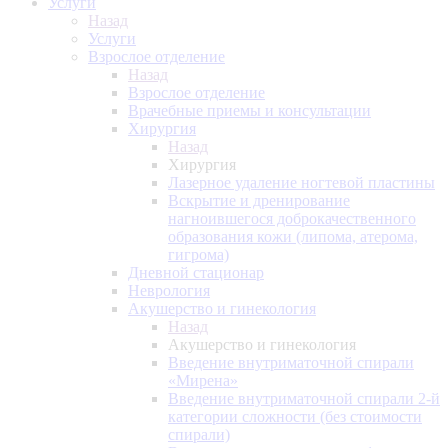
Услуги
Назад
Услуги
Взрослое отделение
Назад
Взрослое отделение
Врачебные приемы и консультации
Хирургия
Назад
Хирургия
Лазерное удаление ногтевой пластины
Вскрытие и дренирование
нагноившегося доброкачественного
образования кожи (липома, атерома,
гигрома)
Дневной стационар
Неврология
Акушерство и гинекология
Назад
Акушерство и гинекология
Введение внутриматочной спирали
«Мирена»
Введение внутриматочной спирали 2-й
категории сложности (без стоимости
спирали)