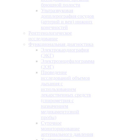
брюшной полости
Ультразвуковая
допплерография сосудов
(артерий и вен) нижних
конечностей
Рентгенологическое
исследование
Функциональная диагностика
Электрокардиография
(ЭКГ)
Электроэнцефалограмма
(ЭЭГ)
Проведение
исследований объемов
дыхания с
использованием
лекарственных средств
(спирометрия с
назначением
медикаментозной
пробы)
Суточное
мониторирование
артериального давления
Холтеровское