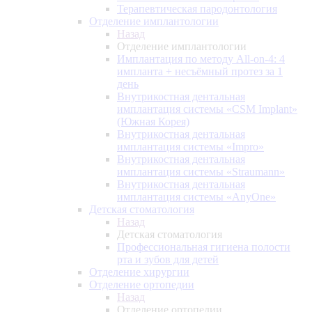
Терапевтическая пародонтология
Отделение имплантологии
Назад
Отделение имплантологии
Имплантация по методу All-on-4: 4
импланта + несъёмный протез за 1
день
Внутрикостная дентальная
имплантация системы «CSM Implant»
(Южная Корея)
Внутрикостная дентальная
имплантация системы «Impro»
Внутрикостная дентальная
имплантация системы «Straumann»
Внутрикостная дентальная
имплантация системы «AnyOne»
Детская стоматология
Назад
Детская стоматология
Профессиональная гигиена полости
рта и зубов для детей
Отделение хирургии
Отделение ортопедии
Назад
Отделение ортопедии