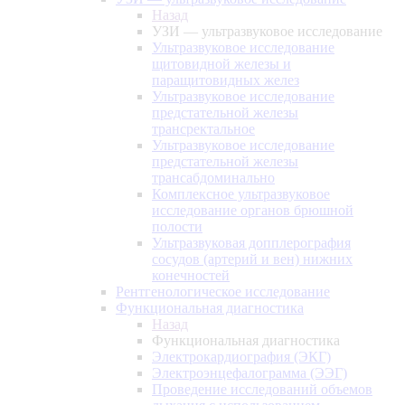
Назад
УЗИ — ультразвуковое исследование
Ультразвуковое исследование
щитовидной железы и
паращитовидных желез
Ультразвуковое исследование
предстательной железы
трансректальное
Ультразвуковое исследование
предстательной железы
трансабдоминально
Комплексное ультразвуковое
исследование органов брюшной
полости
Ультразвуковая допплерография
сосудов (артерий и вен) нижних
конечностей
Рентгенологическое исследование
Функциональная диагностика
Назад
Функциональная диагностика
Электрокардиография (ЭКГ)
Электроэнцефалограмма (ЭЭГ)
Проведение исследований объемов