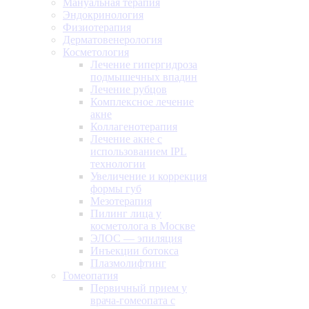
Мануальная терапия
Эндокринология
Физиотерапия
Дерматовенерология
Косметология
Лечение гипергидроза
подмышечных впадин
Лечение рубцов
Комплексное лечение
акне
Коллагенотерапия
Лечение акне с
использованием IPL
технологии
Увеличение и коррекция
формы губ
Мезотерапия
Пилинг лица у
косметолога в Москве
ЭЛОС — эпиляция
Инъекции ботокса
Плазмолифтинг
Гомеопатия
Первичный прием у
врача-гомеопата с