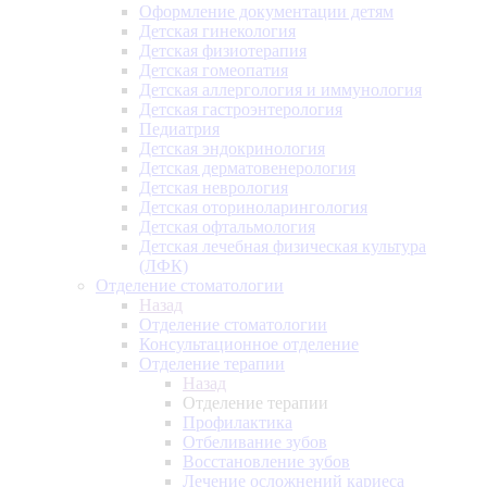
Оформление документации детям
Детская гинекология
Детская физиотерапия
Детская гомеопатия
Детская аллергология и иммунология
Детская гастроэнтерология
Педиатрия
Детская эндокринология
Детская дерматовенерология
Детская неврология
Детская оториноларингология
Детская офтальмология
Детская лечебная физическая культура
(ЛФК)
Отделение стоматологии
Назад
Отделение стоматологии
Консультационное отделение
Отделение терапии
Назад
Отделение терапии
Профилактика
Отбеливание зубов
Восстановление зубов
Лечение осложнений кариеса