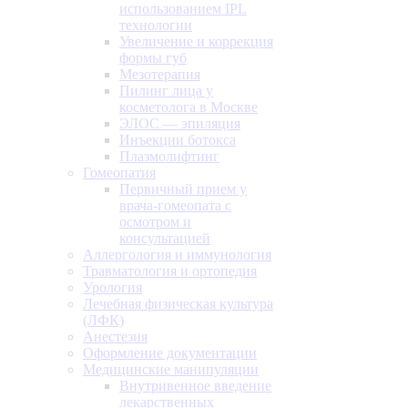
использованием IPL
технологии
Увеличение и коррекция
формы губ
Мезотерапия
Пилинг лица у
косметолога в Москве
ЭЛОС — эпиляция
Инъекции ботокса
Плазмолифтинг
Гомеопатия
Первичный прием у
врача-гомеопата с
осмотром и
консультацией
Аллергология и иммунология
Травматология и ортопедия
Урология
Лечебная физическая культура
(ЛФК)
Анестезия
Оформление документации
Медицинские манипуляции
Внутривенное введение
лекарственных