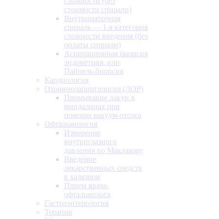
сложности (без
стоимости спирали)
Внутриматочная
спираль — 1-я категория
сложности введения (без
оплаты спирали)
Аспирационная биопсия
эндометрия, или
Пайпель-биопсия
Кардиология
Оториноларингология (ЛОР)
Промывание лакун в
миндалинах при
помощи вакуум-отсоса
Офтальмология
Измерение
внутриглазного
давления по Маклакову
Введение
лекарственных средств
в халязион
Прием врача-
офтальмолога
Гастроэнтерология
Терапия