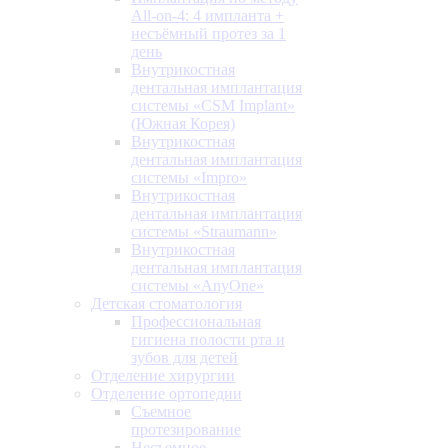
All-on-4: 4 импланта +
несъёмный протез за 1
день
Внутрикостная
дентальная имплантация
системы «CSM Implant»
(Южная Корея)
Внутрикостная
дентальная имплантация
системы «Impro»
Внутрикостная
дентальная имплантация
системы «Straumann»
Внутрикостная
дентальная имплантация
системы «AnyOne»
Детская стоматология
Профессиональная
гигиена полости рта и
зубов для детей
Отделение хирургии
Отделение ортопедии
Съемное
протезирование
Несъемное