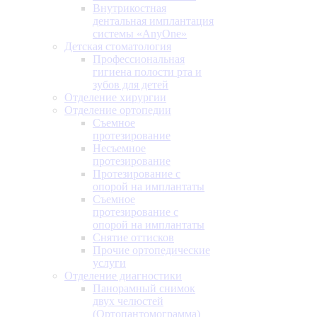
Внутрикостная
дентальная имплантация
системы «AnyOne»
Детская стоматология
Профессиональная
гигиена полости рта и
зубов для детей
Отделение хирургии
Отделение ортопедии
Съемное
протезирование
Несъемное
протезирование
Протезирование с
опорой на имплантаты
Съемное
протезирование с
опорой на имплантаты
Снятие оттисков
Прочие ортопедические
услуги
Отделение диагностики
Панорамный снимок
двух челюстей
(Ортопантомограмма)