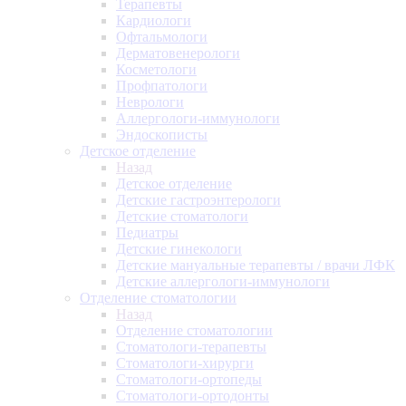
Терапевты
Кардиологи
Офтальмологи
Дерматовенерологи
Косметологи
Профпатологи
Неврологи
Аллергологи-иммунологи
Эндоскописты
Детское отделение
Назад
Детское отделение
Детские гастроэнтерологи
Детские стоматологи
Педиатры
Детские гинекологи
Детские мануальные терапевты / врачи ЛФК
Детские аллергологи-иммунологи
Отделение стоматологии
Назад
Отделение стоматологии
Стоматологи-терапевты
Стоматологи-хирурги
Стоматологи-ортопеды
Стоматологи-ортодонты