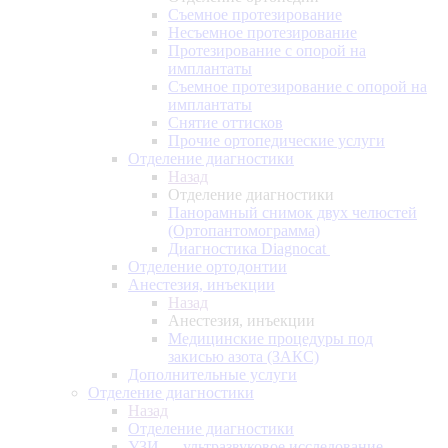
Съемное протезирование
Несъемное протезирование
Протезирование с опорой на
имплантаты
Съемное протезирование с опорой на
имплантаты
Снятие оттисков
Прочие ортопедические услуги
Отделение диагностики
Назад
Отделение диагностики
Панорамный снимок двух челюстей
(Ортопантомограмма)
Диагностика Diagnocat
Отделение ортодонтии
Анестезия, инъекции
Назад
Анестезия, инъекции
Медицинские процедуры под
закисью азота (ЗАКС)
Дополнительные услуги
Отделение диагностики
Назад
Отделение диагностики
УЗИ — ультразвуковое исследование