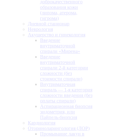
доброкачественного
образования кожи
(липома, атерома,
гигрома)
Дневной стационар
Неврология
Акушерство и гинекология
Введение
внутриматочной
спирали «Мирена»
Введение
внутриматочной
спирали 2-й категории
сложности (без
стоимости спирали)
Внутриматочная
спираль — 1-я категория
сложности введения (без
оплаты спирали)
Аспирационная биопсия
эндометрия, или
Пайпель-биопсия
Кардиология
Оториноларингология (ЛОР)
Промывание лакун в