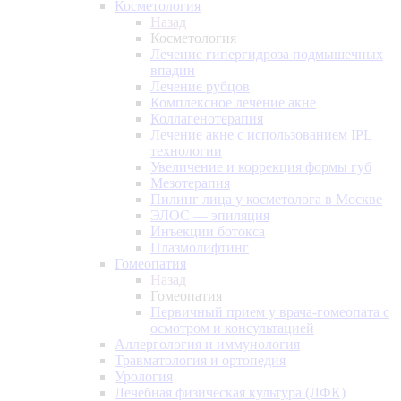
Косметология
Назад
Косметология
Лечение гипергидроза подмышечных
впадин
Лечение рубцов
Комплексное лечение акне
Коллагенотерапия
Лечение акне с использованием IPL
технологии
Увеличение и коррекция формы губ
Мезотерапия
Пилинг лица у косметолога в Москве
ЭЛОС — эпиляция
Инъекции ботокса
Плазмолифтинг
Гомеопатия
Назад
Гомеопатия
Первичный прием у врача-гомеопата с
осмотром и консультацией
Аллергология и иммунология
Травматология и ортопедия
Урология
Лечебная физическая культура (ЛФК)