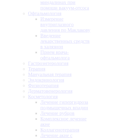
миндалинах при
помощи вакуум-отсоса
Офтальмология
Измерение
внутриглазного
давления по Маклакову
Введение
лекарственных средств
в халязион
Прием врача-
офтальмолога
Гастроэнтерология
Терапия
Мануальная терапия
Эндокринология
Физиотерапия
Дерматовенерология
Косметология
Лечение гипергидроза
подмышечных впадин
Лечение рубцов
Комплексное лечение
акне
Коллагенотерапия
Лечение акне с