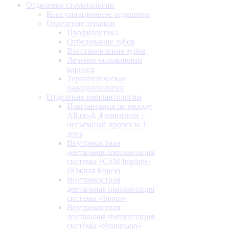
Отделение стоматологии
Консультационное отделение
Отделение терапии
Профилактика
Отбеливание зубов
Восстановление зубов
Лечение осложнений
кариеса
Терапевтическая
пародонтология
Отделение имплантологии
Имплантация по методу
All-on-4: 4 импланта +
несъёмный протез за 1
день
Внутрикостная
дентальная имплантация
системы «CSM Implant»
(Южная Корея)
Внутрикостная
дентальная имплантация
системы «Impro»
Внутрикостная
дентальная имплантация
системы «Straumann»