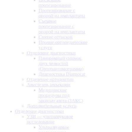
протезирование
Протезирование с
опорой на имплантаты
Съемное
протезирование с
опорой на имплантаты
Снятие оттисков
Прочие ортопедические
услуги
Отделение диагностики
Панорамный снимок
двух челюстей
(Ортопантомограмма)
Диагностика Diagnocat
Отделение ортодонтии
Анестезия, инъекции
Медицинские
процедуры под
закисью азота (ЗАКС)
Дополнительные услуги
Отделение диагностики
УЗИ — ультразвуковое
исследование
Ультразвуковое