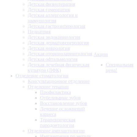
Детская физиотерапия
Детская гомеопатия
Детская аллергология и
иммунология
Детская гастроэнтерология
Педиатрия
Детская эндокринология
Детская дерматовенерология
Детская неврология
Детская оториноларингология
Акции
Детская офтальмология
Детская лечебная физическая
Специальная
культура (ЛФК)
цена!
Отделение стоматологии
Консультационное отделение
Отделение терапии
Профилактика
Отбеливание зубов
Восстановление зубов
Лечение осложнений
кариеса
Терапевтическая
пародонтология
Отделение имплантологии
Имплантация по методу