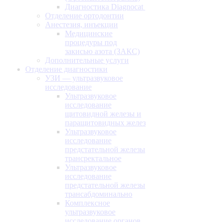
Диагностика Diagnocat
Отделение ортодонтии
Анестезия, инъекции
Медицинские
процедуры под
закисью азота (ЗАКС)
Дополнительные услуги
Отделение диагностики
УЗИ — ультразвуковое
исследование
Ультразвуковое
исследование
щитовидной железы и
паращитовидных желез
Ультразвуковое
исследование
предстательной железы
трансректальное
Ультразвуковое
исследование
предстательной железы
трансабдоминально
Комплексное
ультразвуковое
исследование органов