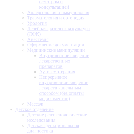
осмотром и
консультацией
Аллергология и иммунология
Травматология и ортопедия
Урология
Лечебная физическая культура
(ЛФК)
Анестезия
Оформление документации
Медицинские манипуляции
Внутривенное введение
лекарственных
препаратов
Аутогемотерапия
Непрерывное
внутривенное введение
лекарств капельным
способом (без оплаты
медикаментов)
Массаж
Детское отделение
Детские рентгенологические
исследования
Детская функциональная
диагностика