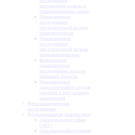
исследование
щитовидной железы и
паращитовидных желез
Ультразвуковое
исследование
предстательной железы
трансректальное
Ультразвуковое
исследование
предстательной железы
трансабдоминально
Комплексное
ультразвуковое
исследование органов
брюшной полости
Ультразвуковая
допплерография сосудов
(артерий и вен) нижних
конечностей
Рентгенологическое
исследование
Функциональная диагностика
Электрокардиография
(ЭКГ)
Электроэнцефалограмма