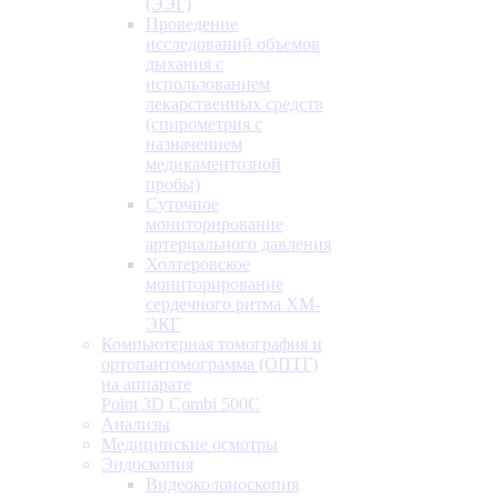
(ЭЭГ)
Проведение
исследований объемов
дыхания с
использованием
лекарственных средств
(спирометрия с
назначением
медикаментозной
пробы)
Суточное
мониторирование
артериального давления
Холтеровское
мониторирование
сердечного ритма ХМ-
ЭКГ
Компьютерная томография и
ортопантомограмма (ОПТГ)
на аппарате
Point 3D Combi 500C
Анализы
Медицинские осмотры
Эндоскопия
Видеоколоноскопия