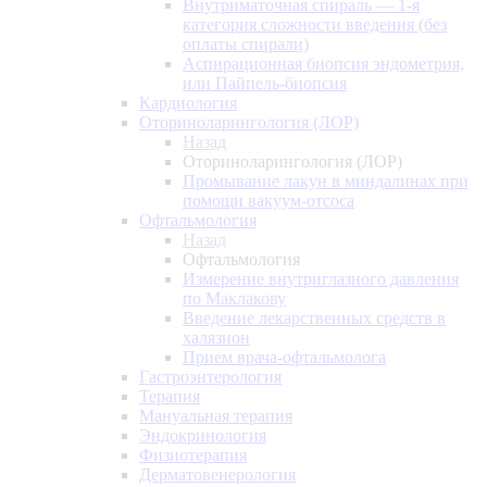
Внутриматочная спираль — 1-я
категория сложности введения (без
оплаты спирали)
Аспирационная биопсия эндометрия,
или Пайпель-биопсия
Кардиология
Оториноларингология (ЛОР)
Назад
Оториноларингология (ЛОР)
Промывание лакун в миндалинах при
помощи вакуум-отсоса
Офтальмология
Назад
Офтальмология
Измерение внутриглазного давления
по Маклакову
Введение лекарственных средств в
халязион
Прием врача-офтальмолога
Гастроэнтерология
Терапия
Мануальная терапия
Эндокринология
Физиотерапия
Дерматовенерология