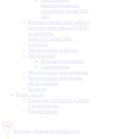
мониторирование
сердечного ритма ХМ-
ЭКГ
Компьютерная томография и
ортопантомограмма (ОПТГ)
на аппарате
Point 3D Combi 500C
Анализы
Медицинские осмотры
Эндоскопия
Видеоколоноскопия
Гастроскопия
Медицинские манипуляции
Комплексные программы
обследования
Биопсия
Прайс-листы
Прайс по услугам отделения
Стоматологии
Общий Прайс
Ясенево, Новоясеневский пр-т.