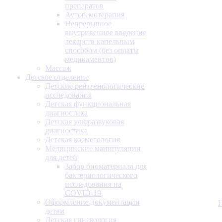
препаратов
Аутогемотерапия
Непрерывное
внутривенное введение
лекарств капельным
способом (без оплаты
медикаментов)
Массаж
Детское отделение
Детские рентгенологические
исследования
Детская функциональная
диагностика
Детская ультразвуковая
диагностика
Детская косметология
Медицинские манипуляции
для детей
Забор биоматериала для
бактериологического
исследования на
COVID-19
Оформление документации
детям
Детская гинекология