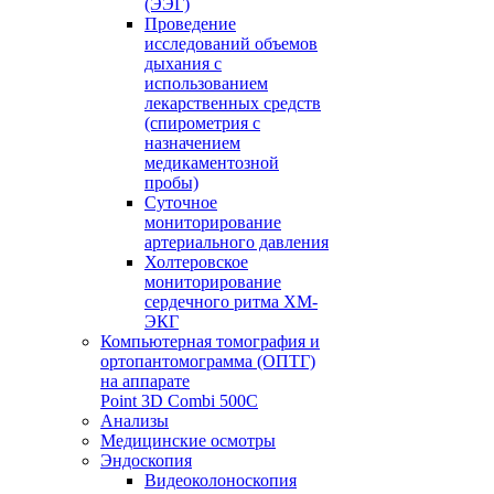
(ЭЭГ)
Проведение
исследований объемов
дыхания с
использованием
лекарственных средств
(спирометрия с
назначением
медикаментозной
пробы)
Суточное
мониторирование
артериального давления
Холтеровское
мониторирование
сердечного ритма ХМ-
ЭКГ
Компьютерная томография и
ортопантомограмма (ОПТГ)
на аппарате
Point 3D Combi 500C
Анализы
Медицинские осмотры
Эндоскопия
Видеоколоноскопия