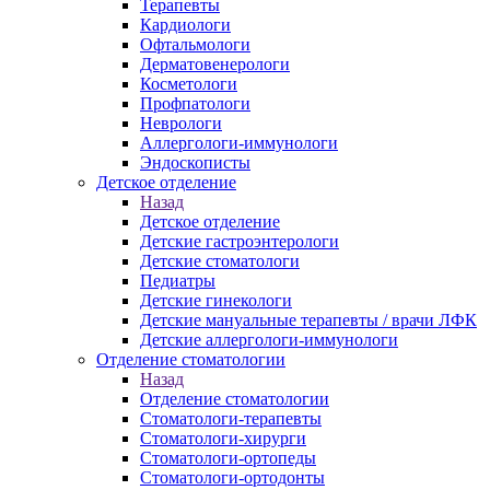
Терапевты
Кардиологи
Офтальмологи
Дерматовенерологи
Косметологи
Профпатологи
Неврологи
Аллергологи-иммунологи
Эндоскописты
Детское отделение
Назад
Детское отделение
Детские гастроэнтерологи
Детские стоматологи
Педиатры
Детские гинекологи
Детские мануальные терапевты / врачи ЛФК
Детские аллергологи-иммунологи
Отделение стоматологии
Назад
Отделение стоматологии
Стоматологи-терапевты
Стоматологи-хирурги
Стоматологи-ортопеды
Стоматологи-ортодонты