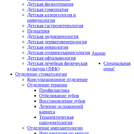
Детская физиотерапия
Детская гомеопатия
Детская аллергология и
иммунология
Детская гастроэнтерология
Педиатрия
Детская эндокринология
Детская дерматовенерология
Детская неврология
Детская оториноларингология
Акции
Детская офтальмология
Детская лечебная физическая
Специальная
культура (ЛФК)
цена!
Отделение стоматологии
Консультационное отделение
Отделение терапии
Профилактика
Отбеливание зубов
Восстановление зубов
Лечение осложнений
кариеса
Терапевтическая
пародонтология
Отделение имплантологии
Имплантация по методу