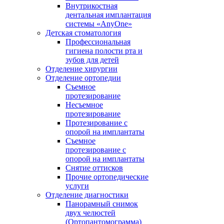
Внутрикостная
дентальная имплантация
системы «AnyOne»
Детская стоматология
Профессиональная
гигиена полости рта и
зубов для детей
Отделение хирургии
Отделение ортопедии
Съемное
протезирование
Несъемное
протезирование
Протезирование с
опорой на имплантаты
Съемное
протезирование с
опорой на имплантаты
Снятие оттисков
Прочие ортопедические
услуги
Отделение диагностики
Панорамный снимок
двух челюстей
(Ортопантомограмма)