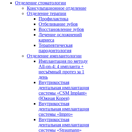
Отделение стоматологии
Консультационное отделение
Отделение терапии
Профилактика
Отбеливание зубов
Восстановление зубов
Лечение осложнений
кариеса
Терапевтическая
пародонтология
Отделение имплантологии
Имплантация по методу
All-on-4: 4 импланта +
несъёмный протез за 1
день
Внутрикостная
дентальная имплантация
системы «CSM Implant»
(Южная Корея)
Внутрикостная
дентальная имплантация
системы «Impro»
Внутрикостная
дентальная имплантация
системы «Straumann»