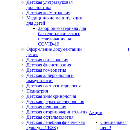
Детская ультразвуковая
диагностика
Детская косметология
Медицинские манипуляции
для детей
Забор биоматериала для
бактериологического
исследования на
COVID-19
Оформление документации
детям
Детская гинекология
Детская физиотерапия
Детская гомеопатия
Детская аллергология и
иммунология
Детская гастроэнтерология
Педиатрия
Детская эндокринология
Детская дерматовенерология
Детская неврология
Детская оториноларингология
Акции
Детская офтальмология
Детская лечебная физическая
Специальная
культура (ЛФК)
цена!