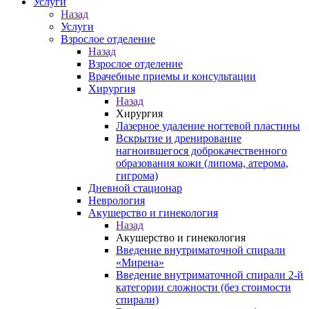
Услуги
Назад
Услуги
Взрослое отделение
Назад
Взрослое отделение
Врачебные приемы и консультации
Хирургия
Назад
Хирургия
Лазерное удаление ногтевой пластины
Вскрытие и дренирование
нагноившегося доброкачественного
образования кожи (липома, атерома,
гигрома)
Дневной стационар
Неврология
Акушерство и гинекология
Назад
Акушерство и гинекология
Введение внутриматочной спирали
«Мирена»
Введение внутриматочной спирали 2-й
категории сложности (без стоимости
спирали)