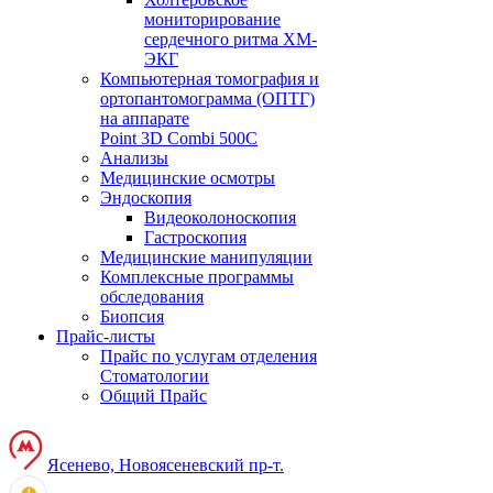
мониторирование
сердечного ритма ХМ-
ЭКГ
Компьютерная томография и
ортопантомограмма (ОПТГ)
на аппарате
Point 3D Combi 500C
Анализы
Медицинские осмотры
Эндоскопия
Видеоколоноскопия
Гастроскопия
Медицинские манипуляции
Комплексные программы
обследования
Биопсия
Прайс-листы
Прайс по услугам отделения
Стоматологии
Общий Прайс
Ясенево, Новоясеневский пр-т.