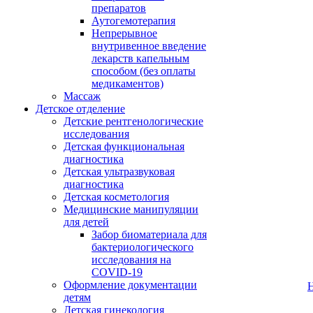
препаратов
Аутогемотерапия
Непрерывное
внутривенное введение
лекарств капельным
способом (без оплаты
медикаментов)
Массаж
Детское отделение
Детские рентгенологические
исследования
Детская функциональная
диагностика
Детская ультразвуковая
диагностика
Детская косметология
Медицинские манипуляции
для детей
Забор биоматериала для
бактериологического
исследования на
COVID-19
Оформление документации
детям
Детская гинекология