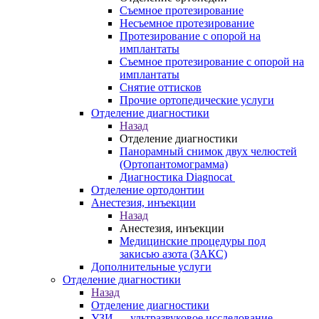
Съемное протезирование
Несъемное протезирование
Протезирование с опорой на
имплантаты
Съемное протезирование с опорой на
имплантаты
Снятие оттисков
Прочие ортопедические услуги
Отделение диагностики
Назад
Отделение диагностики
Панорамный снимок двух челюстей
(Ортопантомограмма)
Диагностика Diagnocat
Отделение ортодонтии
Анестезия, инъекции
Назад
Анестезия, инъекции
Медицинские процедуры под
закисью азота (ЗАКС)
Дополнительные услуги
Отделение диагностики
Назад
Отделение диагностики
УЗИ — ультразвуковое исследование