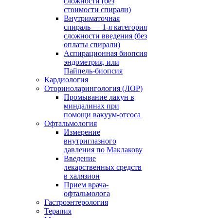
сложности (без
стоимости спирали)
Внутриматочная
спираль — 1-я категория
сложности введения (без
оплаты спирали)
Аспирационная биопсия
эндометрия, или
Пайпель-биопсия
Кардиология
Оториноларингология (ЛОР)
Промывание лакун в
миндалинах при
помощи вакуум-отсоса
Офтальмология
Измерение
внутриглазного
давления по Маклакову
Введение
лекарственных средств
в халязион
Прием врача-
офтальмолога
Гастроэнтерология
Терапия