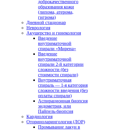
доброкачественного
образования кожи
(липома, атерома,
гигрома)
Дневной стационар
Неврология
Акушерство и гинекология
Введение
внутриматочной
спирали «Мирена»
Введение
внутриматочной
спирали 2-й категории
сложности (без
стоимости спирали)
Внутриматочная
спираль — 1-я категория
сложности введения (без
оплаты спирали)
Аспирационная биопсия
эндометрия, или
Пайпель-биопсия
Кардиология
Оториноларингология (ЛОР)
Промывание лакун в