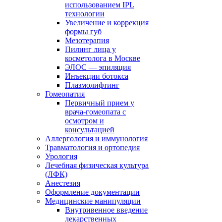
использованием IPL
технологии
Увеличение и коррекция
формы губ
Мезотерапия
Пилинг лица у
косметолога в Москве
ЭЛОС — эпиляция
Инъекции ботокса
Плазмолифтинг
Гомеопатия
Первичный прием у
врача-гомеопата с
осмотром и
консультацией
Аллергология и иммунология
Травматология и ортопедия
Урология
Лечебная физическая культура
(ЛФК)
Анестезия
Оформление документации
Медицинские манипуляции
Внутривенное введение
лекарственных