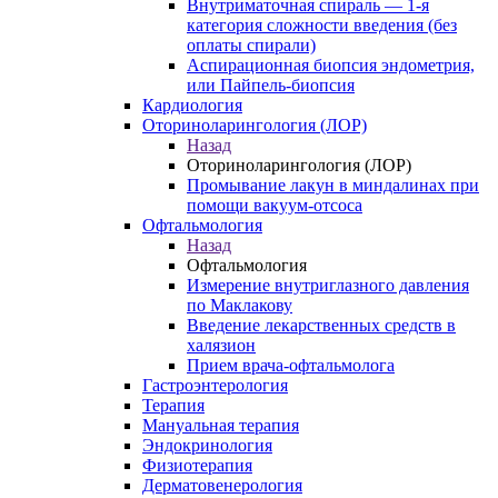
Внутриматочная спираль — 1-я
категория сложности введения (без
оплаты спирали)
Аспирационная биопсия эндометрия,
или Пайпель-биопсия
Кардиология
Оториноларингология (ЛОР)
Назад
Оториноларингология (ЛОР)
Промывание лакун в миндалинах при
помощи вакуум-отсоса
Офтальмология
Назад
Офтальмология
Измерение внутриглазного давления
по Маклакову
Введение лекарственных средств в
халязион
Прием врача-офтальмолога
Гастроэнтерология
Терапия
Мануальная терапия
Эндокринология
Физиотерапия
Дерматовенерология