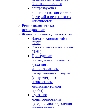
брюшной полости
Ультразвуковая
допплерография сосудов
(артерий и вен) нижних
конечностей
Рентгенологическое
исследование
Функциональная диагностика
Электрокардиография
(ЭКГ)
Электроэнцефалограмма
(ЭЭГ)
Проведение
исследований объемов
дыхания с
использованием
лекарственных средств
(спирометрия с
назначением
медикаментозной
пробы)
Суточное
мониторирование
артериального давления
Холтеровское