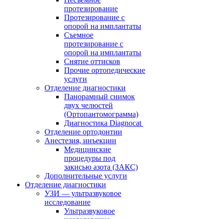
протезирование
Протезирование с
опорой на имплантаты
Съемное
протезирование с
опорой на имплантаты
Снятие оттисков
Прочие ортопедические
услуги
Отделение диагностики
Панорамный снимок
двух челюстей
(Ортопантомограмма)
Диагностика Diagnocat
Отделение ортодонтии
Анестезия, инъекции
Медицинские
процедуры под
закисью азота (ЗАКС)
Дополнительные услуги
Отделение диагностики
УЗИ — ультразвуковое
исследование
Ультразвуковое