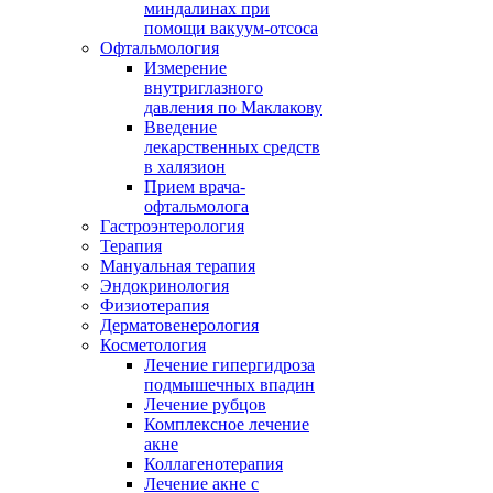
миндалинах при
помощи вакуум-отсоса
Офтальмология
Измерение
внутриглазного
давления по Маклакову
Введение
лекарственных средств
в халязион
Прием врача-
офтальмолога
Гастроэнтерология
Терапия
Мануальная терапия
Эндокринология
Физиотерапия
Дерматовенерология
Косметология
Лечение гипергидроза
подмышечных впадин
Лечение рубцов
Комплексное лечение
акне
Коллагенотерапия
Лечение акне с