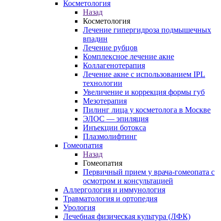
Косметология
Назад
Косметология
Лечение гипергидроза подмышечных
впадин
Лечение рубцов
Комплексное лечение акне
Коллагенотерапия
Лечение акне с использованием IPL
технологии
Увеличение и коррекция формы губ
Мезотерапия
Пилинг лица у косметолога в Москве
ЭЛОС — эпиляция
Инъекции ботокса
Плазмолифтинг
Гомеопатия
Назад
Гомеопатия
Первичный прием у врача-гомеопата с
осмотром и консультацией
Аллергология и иммунология
Травматология и ортопедия
Урология
Лечебная физическая культура (ЛФК)