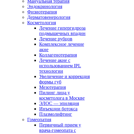
Мануальная терапия
Эндокринология
Физиотерапия
Дерматовенерология
Косметология
Лечение гипергидроза
подмышечных впадин
Лечение рубцов
Комплексное лечение
акне
Коллагенотерапия
Лечение акне с
использованием IPL
технологии
Увеличение и коррекция
формы губ
Мезотерапия
Пилинг лица у
косметолога в Москве
ЭЛОС — эпиляция
Инъекции ботокса
Плазмолифтинг
Гомеопатия
Первичный прием у
врача-гомеопата с