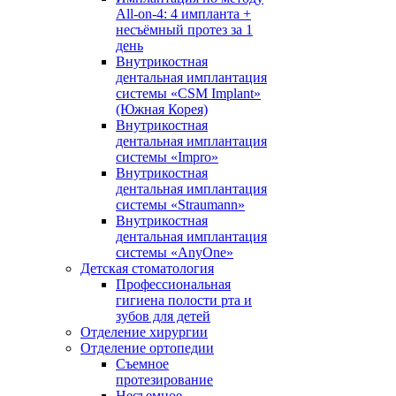
All-on-4: 4 импланта +
несъёмный протез за 1
день
Внутрикостная
дентальная имплантация
системы «CSM Implant»
(Южная Корея)
Внутрикостная
дентальная имплантация
системы «Impro»
Внутрикостная
дентальная имплантация
системы «Straumann»
Внутрикостная
дентальная имплантация
системы «AnyOne»
Детская стоматология
Профессиональная
гигиена полости рта и
зубов для детей
Отделение хирургии
Отделение ортопедии
Съемное
протезирование
Несъемное