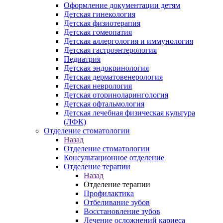
Оформление документации детям
Детская гинекология
Детская физиотерапия
Детская гомеопатия
Детская аллергология и иммунология
Детская гастроэнтерология
Педиатрия
Детская эндокринология
Детская дерматовенерология
Детская неврология
Детская оториноларингология
Детская офтальмология
Детская лечебная физическая культура
(ЛФК)
Отделение стоматологии
Назад
Отделение стоматологии
Консультационное отделение
Отделение терапии
Назад
Отделение терапии
Профилактика
Отбеливание зубов
Восстановление зубов
Лечение осложнений кариеса