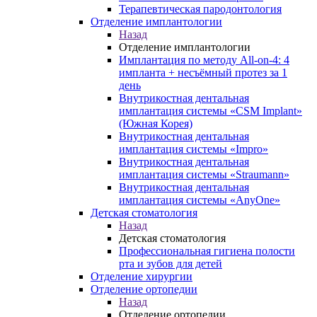
Терапевтическая пародонтология
Отделение имплантологии
Назад
Отделение имплантологии
Имплантация по методу All-on-4: 4
импланта + несъёмный протез за 1
день
Внутрикостная дентальная
имплантация системы «CSM Implant»
(Южная Корея)
Внутрикостная дентальная
имплантация системы «Impro»
Внутрикостная дентальная
имплантация системы «Straumann»
Внутрикостная дентальная
имплантация системы «AnyOne»
Детская стоматология
Назад
Детская стоматология
Профессиональная гигиена полости
рта и зубов для детей
Отделение хирургии
Отделение ортопедии
Назад
Отделение ортопедии