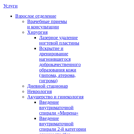
Услуги
Взрослое отделение
Врачебные приемы
и консультации
Хирургия
Лазерное удаление
ногтевой пластины
Вскрытие и
дренирование
нагноившегося
доброкачественного
образования кожи
(липома, атерома,
гигрома)
Дневной стационар
Неврология
Акушерство и гинекология
Введение
внутриматочной
спирали «Мирена»
Введение
внутриматочной
спирали 2-й категории