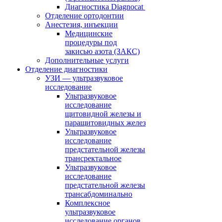
Диагностика Diagnocat
Отделение ортодонтии
Анестезия, инъекции
Медицинские
процедуры под
закисью азота (ЗАКС)
Дополнительные услуги
Отделение диагностики
УЗИ — ультразвуковое
исследование
Ультразвуковое
исследование
щитовидной железы и
паращитовидных желез
Ультразвуковое
исследование
предстательной железы
трансректальное
Ультразвуковое
исследование
предстательной железы
трансабдоминально
Комплексное
ультразвуковое
исследование органов