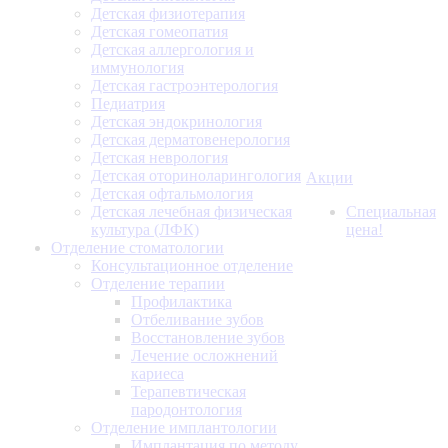
Детская физиотерапия
Детская гомеопатия
Детская аллергология и
иммунология
Детская гастроэнтерология
Педиатрия
Детская эндокринология
Детская дерматовенерология
Детская неврология
Детская оториноларингология
Акции
Детская офтальмология
Детская лечебная физическая
Специальная
культура (ЛФК)
цена!
Отделение стоматологии
Консультационное отделение
Отделение терапии
Профилактика
Отбеливание зубов
Восстановление зубов
Лечение осложнений
кариеса
Терапевтическая
пародонтология
Отделение имплантологии
Имплантация по методу