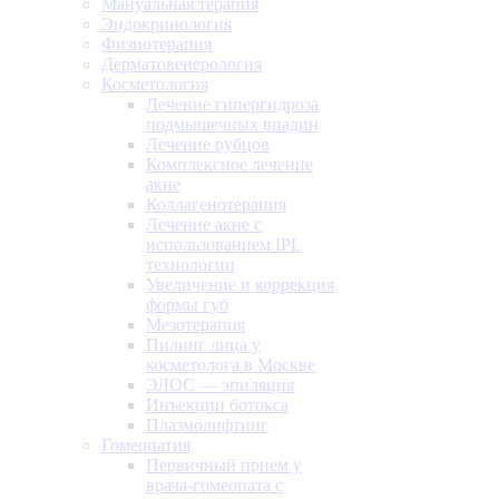
Мануальная терапия
Эндокринология
Физиотерапия
Дерматовенерология
Косметология
Лечение гипергидроза
подмышечных впадин
Лечение рубцов
Комплексное лечение
акне
Коллагенотерапия
Лечение акне с
использованием IPL
технологии
Увеличение и коррекция
формы губ
Мезотерапия
Пилинг лица у
косметолога в Москве
ЭЛОС — эпиляция
Инъекции ботокса
Плазмолифтинг
Гомеопатия
Первичный прием у
врача-гомеопата с