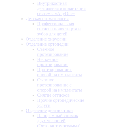
Внутрикостная
дентальная имплантация
системы «AnyOne»
Детская стоматология
Профессиональная
гигиена полости рта и
зубов для детей
Отделение хирургии
Отделение ортопедии
Съемное
протезирование
Несъемное
протезирование
Протезирование с
опорой на имплантаты
Съемное
протезирование с
опорой на имплантаты
Снятие оттисков
Прочие ортопедические
услуги
Отделение диагностики
Панорамный снимок
двух челюстей
(Ортопантомограмма)