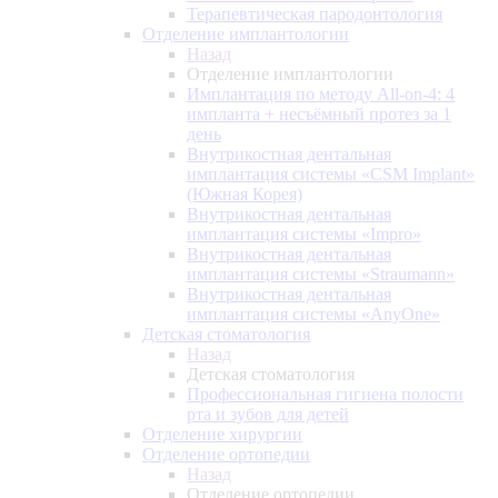
Терапевтическая пародонтология
Отделение имплантологии
Назад
Отделение имплантологии
Имплантация по методу All-on-4: 4
импланта + несъёмный протез за 1
день
Внутрикостная дентальная
имплантация системы «CSM Implant»
(Южная Корея)
Внутрикостная дентальная
имплантация системы «Impro»
Внутрикостная дентальная
имплантация системы «Straumann»
Внутрикостная дентальная
имплантация системы «AnyOne»
Детская стоматология
Назад
Детская стоматология
Профессиональная гигиена полости
рта и зубов для детей
Отделение хирургии
Отделение ортопедии
Назад
Отделение ортопедии