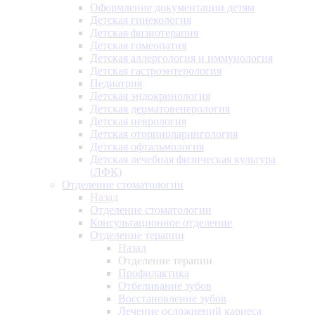
Оформление документации детям
Детская гинекология
Детская физиотерапия
Детская гомеопатия
Детская аллергология и иммунология
Детская гастроэнтерология
Педиатрия
Детская эндокринология
Детская дерматовенерология
Детская неврология
Детская оториноларингология
Детская офтальмология
Детская лечебная физическая культура
(ЛФК)
Отделение стоматологии
Назад
Отделение стоматологии
Консультационное отделение
Отделение терапии
Назад
Отделение терапии
Профилактика
Отбеливание зубов
Восстановление зубов
Лечение осложнений кариеса