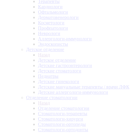
Терапевты
Кардиологи
Офтальмологи
Дерматовенерологи
Косметологи
Профпатологи
Неврологи
Аллергологи-иммунологи
Эндоскописты
Детское отделение
Назад
Детское отделение
Детские гастроэнтерологи
Детские стоматологи
Педиатры
Детские гинекологи
Детские мануальные терапевты / врачи ЛФК
Детские аллергологи-иммунологи
Отделение стоматологии
Назад
Отделение стоматологии
Стоматологи-терапевты
Стоматологи-хирурги
Стоматологи-ортопеды
Стоматологи-ортодонты