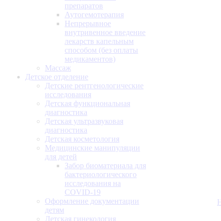
препаратов
Аутогемотерапия
Непрерывное
внутривенное введение
лекарств капельным
способом (без оплаты
медикаментов)
Массаж
Детское отделение
Детские рентгенологические
исследования
Детская функциональная
диагностика
Детская ультразвуковая
диагностика
Детская косметология
Медицинские манипуляции
для детей
Забор биоматериала для
бактериологического
исследования на
COVID-19
Оформление документации
детям
Детская гинекология