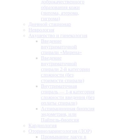
доброкачественного
образования кожи
(липома, атерома,
гигрома)
Дневной стационар
Неврология
Акушерство и гинекология
Введение
внутриматочной
спирали «Мирена»
Введение
внутриматочной
спирали 2-й категории
сложности (без
стоимости спирали)
Внутриматочная
спираль — 1-я категория
сложности введения (без
оплаты спирали)
Аспирационная биопсия
эндометрия, или
Пайпель-биопсия
Кардиология
Оториноларингология (ЛОР)
Промывание лакун в