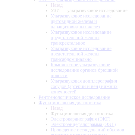
Назад
УЗИ — ультразвуковое исследование
Ультразвуковое исследование
щитовидной железы и
паращитовидных желез
Ультразвуковое исследование
предстательной железы
трансректальное
Ультразвуковое исследование
предстательной железы
трансабдоминально
Комплексное ультразвуковое
исследование органов брюшной
полости
Ультразвуковая допплерография
сосудов (артерий и вен) нижних
конечностей
Рентгенологическое исследование
Функциональная диагностика
Назад
Функциональная диагностика
Электрокардиография (ЭКГ)
Электроэнцефалограмма (ЭЭГ)
Проведение исследований объемов