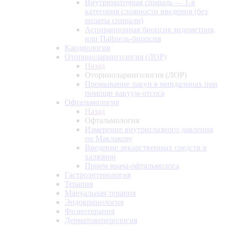
Внутриматочная спираль — 1-я
категория сложности введения (без
оплаты спирали)
Аспирационная биопсия эндометрия,
или Пайпель-биопсия
Кардиология
Оториноларингология (ЛОР)
Назад
Оториноларингология (ЛОР)
Промывание лакун в миндалинах при
помощи вакуум-отсоса
Офтальмология
Назад
Офтальмология
Измерение внутриглазного давления
по Маклакову
Введение лекарственных средств в
халязион
Прием врача-офтальмолога
Гастроэнтерология
Терапия
Мануальная терапия
Эндокринология
Физиотерапия
Дерматовенерология