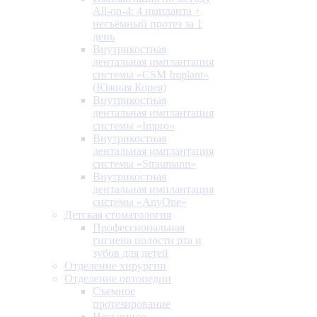
All-on-4: 4 импланта +
несъёмный протез за 1
день
Внутрикостная
дентальная имплантация
системы «CSM Implant»
(Южная Корея)
Внутрикостная
дентальная имплантация
системы «Impro»
Внутрикостная
дентальная имплантация
системы «Straumann»
Внутрикостная
дентальная имплантация
системы «AnyOne»
Детская стоматология
Профессиональная
гигиена полости рта и
зубов для детей
Отделение хирургии
Отделение ортопедии
Съемное
протезирование
Несъемное