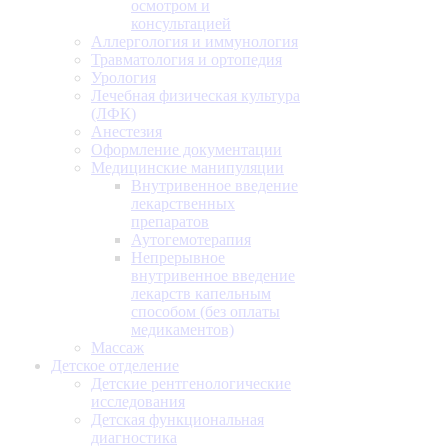
осмотром и
консультацией
Аллергология и иммунология
Травматология и ортопедия
Урология
Лечебная физическая культура
(ЛФК)
Анестезия
Оформление документации
Медицинские манипуляции
Внутривенное введение
лекарственных
препаратов
Аутогемотерапия
Непрерывное
внутривенное введение
лекарств капельным
способом (без оплаты
медикаментов)
Массаж
Детское отделение
Детские рентгенологические
исследования
Детская функциональная
диагностика