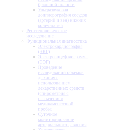
брюшной полости
Ультразвуковая
допплерография сосудов
(артерий и вен) нижних
конечностей
Рентгенологическое
исследование
Функциональная диагностика
Электрокардиография
(ЭКГ)
Электроэнцефалограмма
(ЭЭГ)
Проведение
исследований объемов
дыхания с
использованием
лекарственных средств
(спирометрия с
назначением
медикаментозной
пробы)
Суточное
мониторирование
артериального давления
Холтеровское