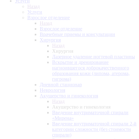
Услуги
Назад
Услуги
Взрослое отделение
Назад
Взрослое отделение
Врачебные приемы и консультации
Хирургия
Назад
Хирургия
Лазерное удаление ногтевой пластины
Вскрытие и дренирование
нагноившегося доброкачественного
образования кожи (липома, атерома,
гигрома)
Дневной стационар
Неврология
Акушерство и гинекология
Назад
Акушерство и гинекология
Введение внутриматочной спирали
«Мирена»
Введение внутриматочной спирали 2-й
категории сложности (без стоимости
спирали)