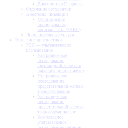
Диагностика Diagnocat
Отделение ортодонтии
Анестезия, инъекции
Медицинские
процедуры под
закисью азота (ЗАКС)
Дополнительные услуги
Отделение диагностики
УЗИ — ультразвуковое
исследование
Ультразвуковое
исследование
щитовидной железы и
паращитовидных желез
Ультразвуковое
исследование
предстательной железы
трансректальное
Ультразвуковое
исследование
предстательной железы
трансабдоминально
Комплексное
ультразвуковое
исследование органов