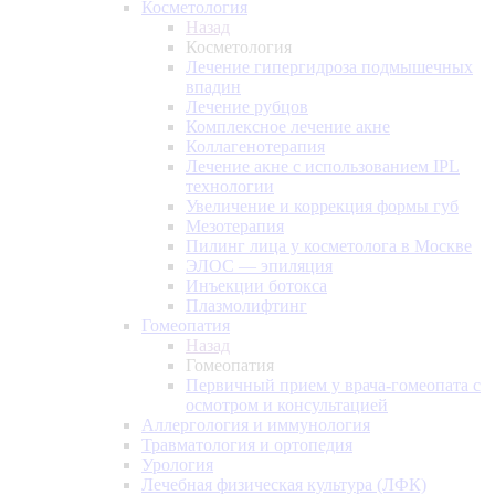
Косметология
Назад
Косметология
Лечение гипергидроза подмышечных
впадин
Лечение рубцов
Комплексное лечение акне
Коллагенотерапия
Лечение акне с использованием IPL
технологии
Увеличение и коррекция формы губ
Мезотерапия
Пилинг лица у косметолога в Москве
ЭЛОС — эпиляция
Инъекции ботокса
Плазмолифтинг
Гомеопатия
Назад
Гомеопатия
Первичный прием у врача-гомеопата с
осмотром и консультацией
Аллергология и иммунология
Травматология и ортопедия
Урология
Лечебная физическая культура (ЛФК)