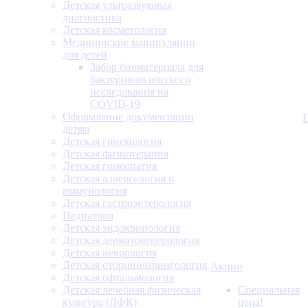
Детская ультразвуковая
диагностика
Детская косметология
Медицинские манипуляции
для детей
Забор биоматериала для
бактериологического
исследования на
COVID-19
Оформление документации
детям
Детская гинекология
Детская физиотерапия
Детская гомеопатия
Детская аллергология и
иммунология
Детская гастроэнтерология
Педиатрия
Детская эндокринология
Детская дерматовенерология
Детская неврология
Детская оториноларингология
Акции
Детская офтальмология
Детская лечебная физическая
Специальная
культура (ЛФК)
цена!