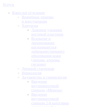
Услуги
Взрослое отделение
Врачебные приемы
и консультации
Хирургия
Лазерное удаление
ногтевой пластины
Вскрытие и
дренирование
нагноившегося
доброкачественного
образования кожи
(липома, атерома,
гигрома)
Дневной стационар
Неврология
Акушерство и гинекология
Введение
внутриматочной
спирали «Мирена»
Введение
внутриматочной
спирали 2-й категории