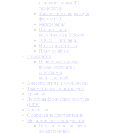
использованием IPL
технологии
Увеличение и коррекция
формы губ
Мезотерапия
Пилинг лица у
косметолога в Москве
ЭЛОС — эпиляция
Инъекции ботокса
Плазмолифтинг
Гомеопатия
Первичный прием у
врача-гомеопата с
осмотром и
консультацией
Аллергология и иммунология
Травматология и ортопедия
Урология
Лечебная физическая культура
(ЛФК)
Анестезия
Оформление документации
Медицинские манипуляции
Внутривенное введение
лекарственных