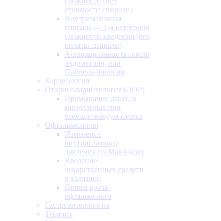
сложности (без
стоимости спирали)
Внутриматочная
спираль — 1-я категория
сложности введения (без
оплаты спирали)
Аспирационная биопсия
эндометрия, или
Пайпель-биопсия
Кардиология
Оториноларингология (ЛОР)
Промывание лакун в
миндалинах при
помощи вакуум-отсоса
Офтальмология
Измерение
внутриглазного
давления по Маклакову
Введение
лекарственных средств
в халязион
Прием врача-
офтальмолога
Гастроэнтерология
Терапия