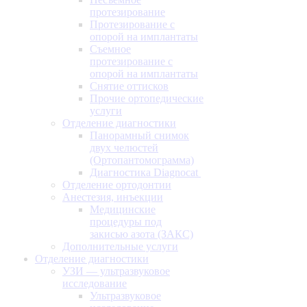
протезирование
Протезирование с
опорой на имплантаты
Съемное
протезирование с
опорой на имплантаты
Снятие оттисков
Прочие ортопедические
услуги
Отделение диагностики
Панорамный снимок
двух челюстей
(Ортопантомограмма)
Диагностика Diagnocat
Отделение ортодонтии
Анестезия, инъекции
Медицинские
процедуры под
закисью азота (ЗАКС)
Дополнительные услуги
Отделение диагностики
УЗИ — ультразвуковое
исследование
Ультразвуковое