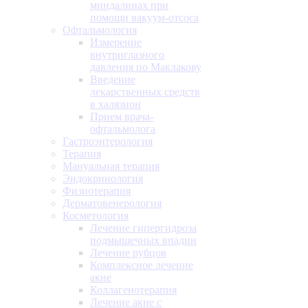
миндалинах при
помощи вакуум-отсоса
Офтальмология
Измерение
внутриглазного
давления по Маклакову
Введение
лекарственных средств
в халязион
Прием врача-
офтальмолога
Гастроэнтерология
Терапия
Мануальная терапия
Эндокринология
Физиотерапия
Дерматовенерология
Косметология
Лечение гипергидроза
подмышечных впадин
Лечение рубцов
Комплексное лечение
акне
Коллагенотерапия
Лечение акне с