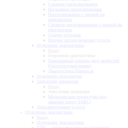
Съемное протезирование
Несъемное протезирование
Протезирование с опорой на
имплантаты
Съемное протезирование с опорой на
имплантаты
Снятие оттисков
Прочие ортопедические услуги
Отделение диагностики
Назад
Отделение диагностики
Панорамный снимок двух челюстей
(Ортопантомограмма)
Диагностика Diagnocat
Отделение ортодонтии
Анестезия, инъекции
Назад
Анестезия, инъекции
Медицинские процедуры под
закисью азота (ЗАКС)
Дополнительные услуги
Отделение диагностики
Назад
Отделение диагностики
УЗИ — ультразвуковое исследование