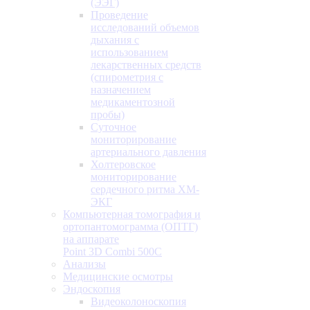
(ЭЭГ)
Проведение
исследований объемов
дыхания с
использованием
лекарственных средств
(спирометрия с
назначением
медикаментозной
пробы)
Суточное
мониторирование
артериального давления
Холтеровское
мониторирование
сердечного ритма ХМ-
ЭКГ
Компьютерная томография и
ортопантомограмма (ОПТГ)
на аппарате
Point 3D Combi 500C
Анализы
Медицинские осмотры
Эндоскопия
Видеоколоноскопия