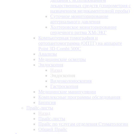
дыхания с использованием
лекарственных средств (спирометрия с
назначением медикаментозной пробы)
Суточное мониторирование
артериального давления
Холтеровское мониторирование
сердечного ритма ХМ-ЭКГ
Компьютерная томография и
ортопантомограмма (ОПТГ) на аппарате
Point 3D Combi 500C
Анализы
Медицинские осмотры
Эндоскопия
Назад
Эндоскопия
Видеоколоноскопия
Гастроскопия
Медицинские манипуляции
Комплексные программы обследования
Биопсия
Прайс-листы
Назад
Прайс-листы
Прайс по услугам отделения Стоматологии
Общий Прайс