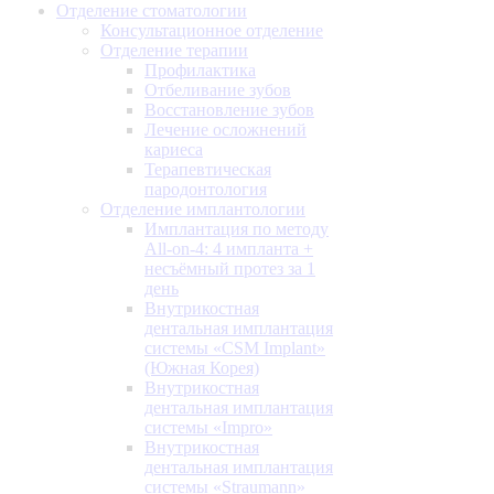
Отделение стоматологии
Консультационное отделение
Отделение терапии
Профилактика
Отбеливание зубов
Восстановление зубов
Лечение осложнений
кариеса
Терапевтическая
пародонтология
Отделение имплантологии
Имплантация по методу
All-on-4: 4 импланта +
несъёмный протез за 1
день
Внутрикостная
дентальная имплантация
системы «CSM Implant»
(Южная Корея)
Внутрикостная
дентальная имплантация
системы «Impro»
Внутрикостная
дентальная имплантация
системы «Straumann»