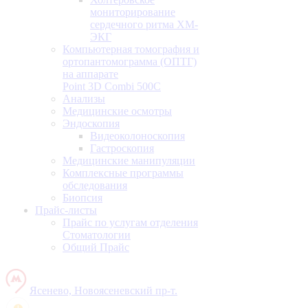
мониторирование
сердечного ритма ХМ-
ЭКГ
Компьютерная томография и
ортопантомограмма (ОПТГ)
на аппарате
Point 3D Combi 500C
Анализы
Медицинские осмотры
Эндоскопия
Видеоколоноскопия
Гастроскопия
Медицинские манипуляции
Комплексные программы
обследования
Биопсия
Прайс-листы
Прайс по услугам отделения
Стоматологии
Общий Прайс
Ясенево, Новоясеневский пр-т.