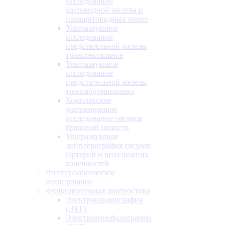
исследование
щитовидной железы и
паращитовидных желез
Ультразвуковое
исследование
предстательной железы
трансректальное
Ультразвуковое
исследование
предстательной железы
трансабдоминально
Комплексное
ультразвуковое
исследование органов
брюшной полости
Ультразвуковая
допплерография сосудов
(артерий и вен) нижних
конечностей
Рентгенологическое
исследование
Функциональная диагностика
Электрокардиография
(ЭКГ)
Электроэнцефалограмма