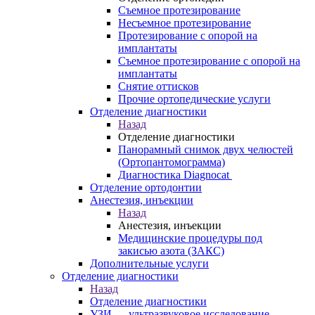
Съемное протезирование
Несъемное протезирование
Протезирование с опорой на
имплантаты
Съемное протезирование с опорой на
имплантаты
Снятие оттисков
Прочие ортопедические услуги
Отделение диагностики
Назад
Отделение диагностики
Панорамный снимок двух челюстей
(Ортопантомограмма)
Диагностика Diagnocat
Отделение ортодонтии
Анестезия, инъекции
Назад
Анестезия, инъекции
Медицинские процедуры под
закисью азота (ЗАКС)
Дополнительные услуги
Отделение диагностики
Назад
Отделение диагностики
УЗИ — ультразвуковое исследование