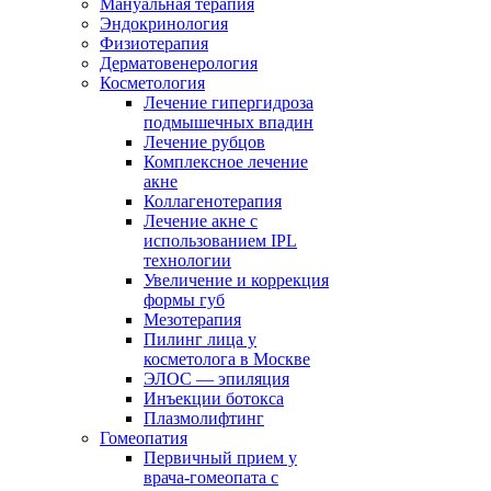
Мануальная терапия
Эндокринология
Физиотерапия
Дерматовенерология
Косметология
Лечение гипергидроза
подмышечных впадин
Лечение рубцов
Комплексное лечение
акне
Коллагенотерапия
Лечение акне с
использованием IPL
технологии
Увеличение и коррекция
формы губ
Мезотерапия
Пилинг лица у
косметолога в Москве
ЭЛОС — эпиляция
Инъекции ботокса
Плазмолифтинг
Гомеопатия
Первичный прием у
врача-гомеопата с