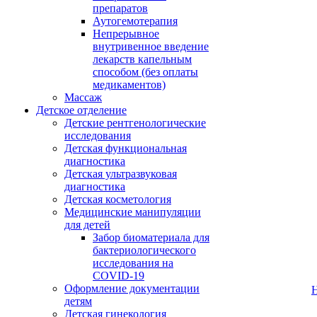
препаратов
Аутогемотерапия
Непрерывное
внутривенное введение
лекарств капельным
способом (без оплаты
медикаментов)
Массаж
Детское отделение
Детские рентгенологические
исследования
Детская функциональная
диагностика
Детская ультразвуковая
диагностика
Детская косметология
Медицинские манипуляции
для детей
Забор биоматериала для
бактериологического
исследования на
COVID-19
Оформление документации
детям
Детская гинекология