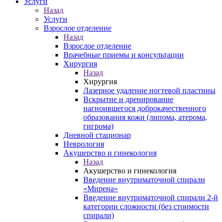
Услуги
Назад
Услуги
Взрослое отделение
Назад
Взрослое отделение
Врачебные приемы и консультации
Хирургия
Назад
Хирургия
Лазерное удаление ногтевой пластины
Вскрытие и дренирование
нагноившегося доброкачественного
образования кожи (липома, атерома,
гигрома)
Дневной стационар
Неврология
Акушерство и гинекология
Назад
Акушерство и гинекология
Введение внутриматочной спирали
«Мирена»
Введение внутриматочной спирали 2-й
категории сложности (без стоимости
спирали)