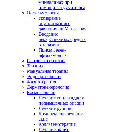
миндалинах при
помощи вакуум-отсоса
Офтальмология
Измерение
внутриглазного
давления по Маклакову
Введение
лекарственных средств
в халязион
Прием врача-
офтальмолога
Гастроэнтерология
Терапия
Мануальная терапия
Эндокринология
Физиотерапия
Дерматовенерология
Косметология
Лечение гипергидроза
подмышечных впадин
Лечение рубцов
Комплексное лечение
акне
Коллагенотерапия
Лечение акне с