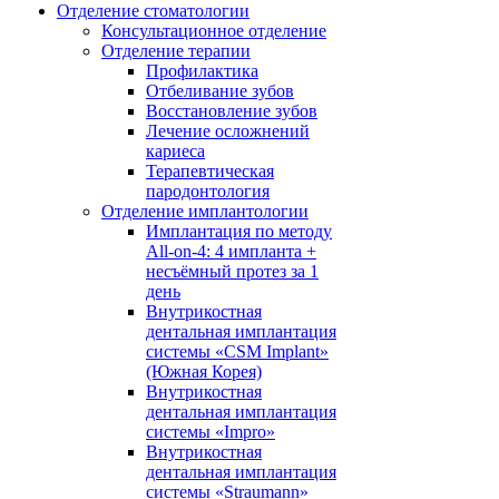
Отделение стоматологии
Консультационное отделение
Отделение терапии
Профилактика
Отбеливание зубов
Восстановление зубов
Лечение осложнений
кариеса
Терапевтическая
пародонтология
Отделение имплантологии
Имплантация по методу
All-on-4: 4 импланта +
несъёмный протез за 1
день
Внутрикостная
дентальная имплантация
системы «CSM Implant»
(Южная Корея)
Внутрикостная
дентальная имплантация
системы «Impro»
Внутрикостная
дентальная имплантация
системы «Straumann»