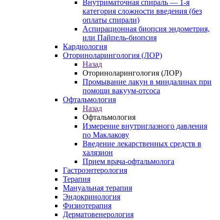
Внутриматочная спираль — 1-я
категория сложности введения (без
оплаты спирали)
Аспирационная биопсия эндометрия,
или Пайпель-биопсия
Кардиология
Оториноларингология (ЛОР)
Назад
Оториноларингология (ЛОР)
Промывание лакун в миндалинах при
помощи вакуум-отсоса
Офтальмология
Назад
Офтальмология
Измерение внутриглазного давления
по Маклакову
Введение лекарственных средств в
халязион
Прием врача-офтальмолога
Гастроэнтерология
Терапия
Мануальная терапия
Эндокринология
Физиотерапия
Дерматовенерология