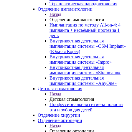
Терапевтическая пародонтология
Отделение имплантологии
Назад
Отделение имплантологии
Имплантация по методу All-on-4: 4
импланта + несъёмный протез за 1
день
Внутрикостная дентальная
имплантация системы «CSM Implant»
(Южная Корея)
Внутрикостная дентальная
имплантация системы «Impro»
Внутрикостная дентальная
имплантация системы «Straumann»
Внутрикостная дентальная
имплантация системы «AnyOne»
Детская стоматология
Назад
Детская стоматология
Профессиональная гигиена полости
рта и зубов для детей
Отделение хирургии
Отделение ортопедии
Назад
Отделение ортопедии