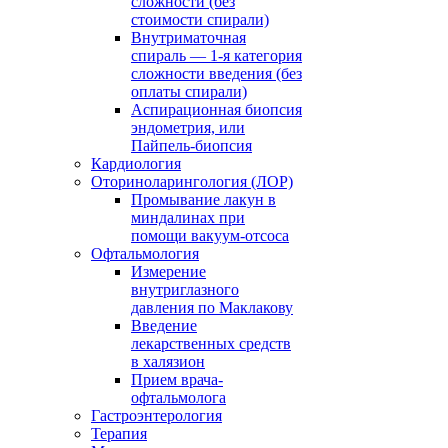
сложности (без
стоимости спирали)
Внутриматочная
спираль — 1-я категория
сложности введения (без
оплаты спирали)
Аспирационная биопсия
эндометрия, или
Пайпель-биопсия
Кардиология
Оториноларингология (ЛОР)
Промывание лакун в
миндалинах при
помощи вакуум-отсоса
Офтальмология
Измерение
внутриглазного
давления по Маклакову
Введение
лекарственных средств
в халязион
Прием врача-
офтальмолога
Гастроэнтерология
Терапия