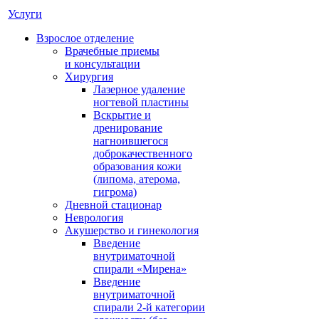
Услуги
Взрослое отделение
Врачебные приемы
и консультации
Хирургия
Лазерное удаление
ногтевой пластины
Вскрытие и
дренирование
нагноившегося
доброкачественного
образования кожи
(липома, атерома,
гигрома)
Дневной стационар
Неврология
Акушерство и гинекология
Введение
внутриматочной
спирали «Мирена»
Введение
внутриматочной
спирали 2-й категории