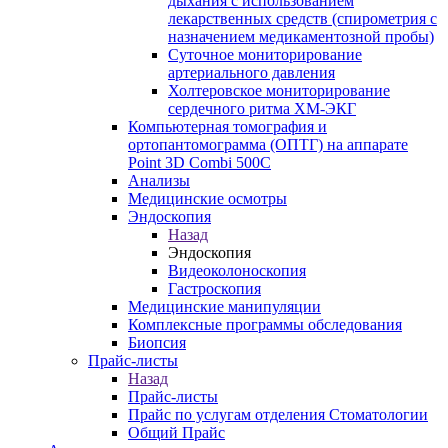
дыхания с использованием
лекарственных средств (спирометрия с
назначением медикаментозной пробы)
Суточное мониторирование
артериального давления
Холтеровское мониторирование
сердечного ритма ХМ-ЭКГ
Компьютерная томография и
ортопантомограмма (ОПТГ) на аппарате
Point 3D Combi 500C
Анализы
Медицинские осмотры
Эндоскопия
Назад
Эндоскопия
Видеоколоноскопия
Гастроскопия
Медицинские манипуляции
Комплексные программы обследования
Биопсия
Прайс-листы
Назад
Прайс-листы
Прайс по услугам отделения Стоматологии
Общий Прайс