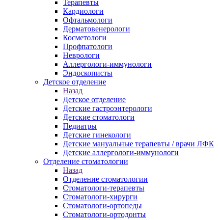
Терапевты
Кардиологи
Офтальмологи
Дерматовенерологи
Косметологи
Профпатологи
Неврологи
Аллергологи-иммунологи
Эндоскописты
Детское отделение
Назад
Детское отделение
Детские гастроэнтерологи
Детские стоматологи
Педиатры
Детские гинекологи
Детские мануальные терапевты / врачи ЛФК
Детские аллергологи-иммунологи
Отделение стоматологии
Назад
Отделение стоматологии
Стоматологи-терапевты
Стоматологи-хирурги
Стоматологи-ортопеды
Стоматологи-ортодонты