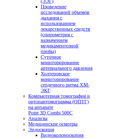
(ЭЭГ)
Проведение
исследований объемов
дыхания с
использованием
лекарственных средств
(спирометрия с
назначением
медикаментозной
пробы)
Суточное
мониторирование
артериального давления
Холтеровское
мониторирование
сердечного ритма ХМ-
ЭКГ
Компьютерная томография и
ортопантомограмма (ОПТГ)
на аппарате
Point 3D Combi 500C
Анализы
Медицинские осмотры
Эндоскопия
Видеоколоноскопия