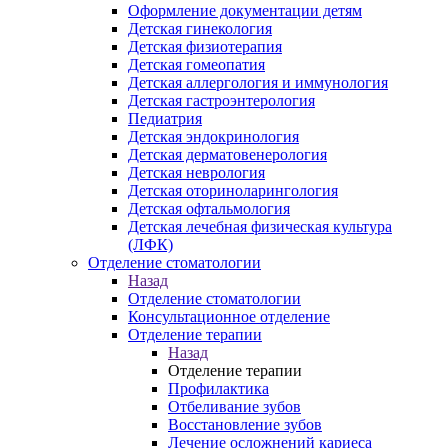
Оформление документации детям
Детская гинекология
Детская физиотерапия
Детская гомеопатия
Детская аллергология и иммунология
Детская гастроэнтерология
Педиатрия
Детская эндокринология
Детская дерматовенерология
Детская неврология
Детская оториноларингология
Детская офтальмология
Детская лечебная физическая культура
(ЛФК)
Отделение стоматологии
Назад
Отделение стоматологии
Консультационное отделение
Отделение терапии
Назад
Отделение терапии
Профилактика
Отбеливание зубов
Восстановление зубов
Лечение осложнений кариеса