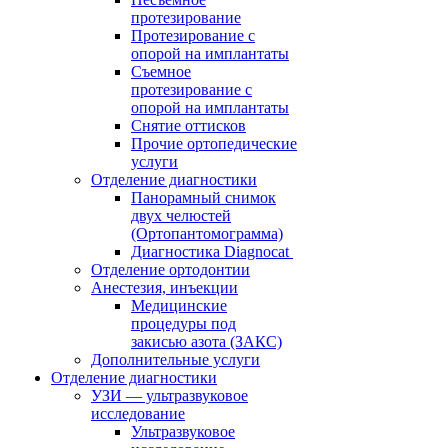
протезирование
Протезирование с
опорой на имплантаты
Съемное
протезирование с
опорой на имплантаты
Снятие оттисков
Прочие ортопедические
услуги
Отделение диагностики
Панорамный снимок
двух челюстей
(Ортопантомограмма)
Диагностика Diagnocat
Отделение ортодонтии
Анестезия, инъекции
Медицинские
процедуры под
закисью азота (ЗАКС)
Дополнительные услуги
Отделение диагностики
УЗИ — ультразвуковое
исследование
Ультразвуковое