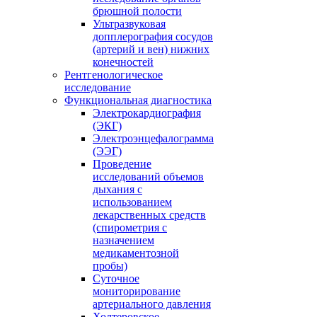
брюшной полости
Ультразвуковая
допплерография сосудов
(артерий и вен) нижних
конечностей
Рентгенологическое
исследование
Функциональная диагностика
Электрокардиография
(ЭКГ)
Электроэнцефалограмма
(ЭЭГ)
Проведение
исследований объемов
дыхания с
использованием
лекарственных средств
(спирометрия с
назначением
медикаментозной
пробы)
Суточное
мониторирование
артериального давления
Холтеровское