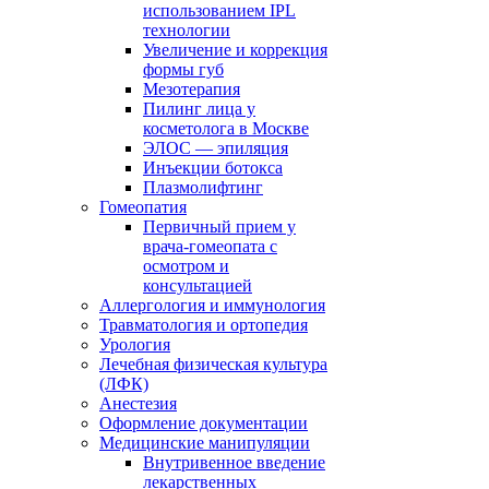
использованием IPL
технологии
Увеличение и коррекция
формы губ
Мезотерапия
Пилинг лица у
косметолога в Москве
ЭЛОС — эпиляция
Инъекции ботокса
Плазмолифтинг
Гомеопатия
Первичный прием у
врача-гомеопата с
осмотром и
консультацией
Аллергология и иммунология
Травматология и ортопедия
Урология
Лечебная физическая культура
(ЛФК)
Анестезия
Оформление документации
Медицинские манипуляции
Внутривенное введение
лекарственных