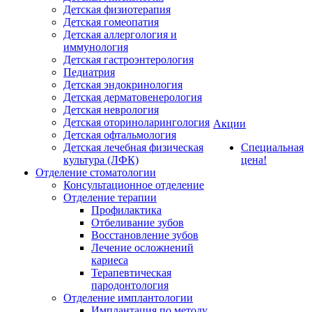
Детская физиотерапия
Детская гомеопатия
Детская аллергология и
иммунология
Детская гастроэнтерология
Педиатрия
Детская эндокринология
Детская дерматовенерология
Детская неврология
Детская оториноларингология
Акции
Детская офтальмология
Детская лечебная физическая
Специальная
культура (ЛФК)
цена!
Отделение стоматологии
Консультационное отделение
Отделение терапии
Профилактика
Отбеливание зубов
Восстановление зубов
Лечение осложнений
кариеса
Терапевтическая
пародонтология
Отделение имплантологии
Имплантация по методу