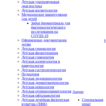
Детская ультразвуковая
диагностика
Детская косметология
Медицинские манипуляции
для детей
Забор биоматериала для
бактериологического
исследования на
COVID-19
Оформление документации
детям
Детская гинекология
Детская физиотерапия
Детская гомеопатия
Детская аллергология и
иммунология
Детская гастроэнтерология
Педиатрия
Детская эндокринология
Детская дерматовенерология
Детская неврология
Детская оториноларингология
Акции
Детская офтальмология
Детская лечебная физическая
Специальная
культура (ЛФК)
цена!