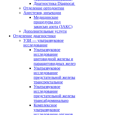
Диагностика Diagnocat
Отделение ортодонтии
Анестезия, инъекции
Медицинские
процедуры под
закисью азота (ЗАКС)
Дополнительные услуги
Отделение диагностики
УЗИ — ультразвуковое
исследование
Ультразвуковое
исследование
щитовидной железы и
паращитовидных желез
Ультразвуковое
исследование
предстательной железы
трансректальное
Ультразвуковое
исследование
предстательной железы
трансабдоминально
Комплексное
ультразвуковое
исследование органов