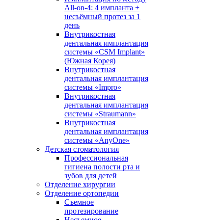
All-on-4: 4 импланта +
несъёмный протез за 1
день
Внутрикостная
дентальная имплантация
системы «CSM Implant»
(Южная Корея)
Внутрикостная
дентальная имплантация
системы «Impro»
Внутрикостная
дентальная имплантация
системы «Straumann»
Внутрикостная
дентальная имплантация
системы «AnyOne»
Детская стоматология
Профессиональная
гигиена полости рта и
зубов для детей
Отделение хирургии
Отделение ортопедии
Съемное
протезирование
Несъемное