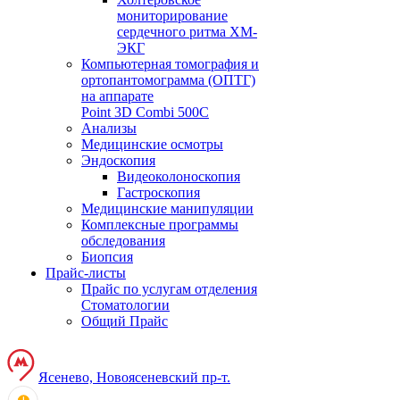
мониторирование
сердечного ритма ХМ-
ЭКГ
Компьютерная томография и
ортопантомограмма (ОПТГ)
на аппарате
Point 3D Combi 500C
Анализы
Медицинские осмотры
Эндоскопия
Видеоколоноскопия
Гастроскопия
Медицинские манипуляции
Комплексные программы
обследования
Биопсия
Прайс-листы
Прайс по услугам отделения
Стоматологии
Общий Прайс
Ясенево, Новоясеневский пр-т.