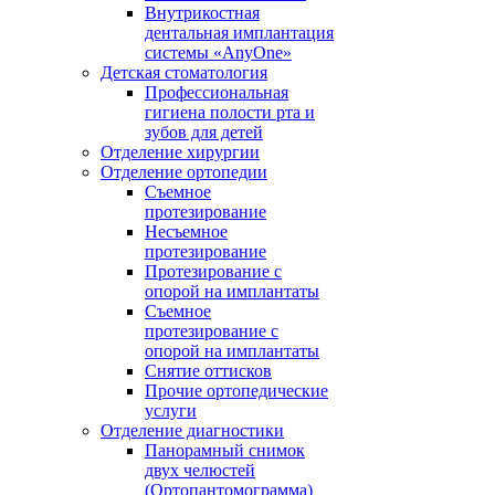
Внутрикостная
дентальная имплантация
системы «AnyOne»
Детская стоматология
Профессиональная
гигиена полости рта и
зубов для детей
Отделение хирургии
Отделение ортопедии
Съемное
протезирование
Несъемное
протезирование
Протезирование с
опорой на имплантаты
Съемное
протезирование с
опорой на имплантаты
Снятие оттисков
Прочие ортопедические
услуги
Отделение диагностики
Панорамный снимок
двух челюстей
(Ортопантомограмма)