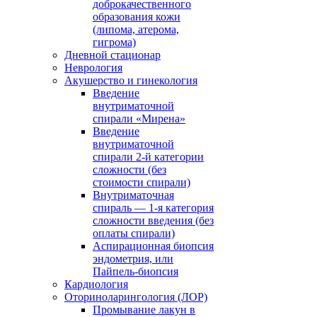
доброкачественного
образования кожи
(липома, атерома,
гигрома)
Дневной стационар
Неврология
Акушерство и гинекология
Введение
внутриматочной
спирали «Мирена»
Введение
внутриматочной
спирали 2-й категории
сложности (без
стоимости спирали)
Внутриматочная
спираль — 1-я категория
сложности введения (без
оплаты спирали)
Аспирационная биопсия
эндометрия, или
Пайпель-биопсия
Кардиология
Оториноларингология (ЛОР)
Промывание лакун в