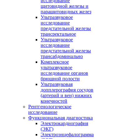
исследование
щитовидной железы и
паращитовидных желез
Ультразвуковое
исследование
предстательной железы
трансректальное
Ультразвуковое
исследование
предстательной железы
трансабдоминально
Комплексное
ультразвуковое
исследование органов
брюшной полости
Ультразвуковая
допплерография сосудов
(артерий и вен) нижних
конечностей
Рентгенологическое
исследование
Функциональная диагностика
Электрокардиография
(ЭКГ)
Электроэнцефалограмма