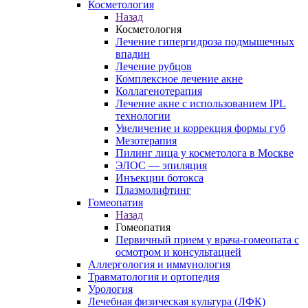
Косметология
Назад
Косметология
Лечение гипергидроза подмышечных
впадин
Лечение рубцов
Комплексное лечение акне
Коллагенотерапия
Лечение акне с использованием IPL
технологии
Увеличение и коррекция формы губ
Мезотерапия
Пилинг лица у косметолога в Москве
ЭЛОС — эпиляция
Инъекции ботокса
Плазмолифтинг
Гомеопатия
Назад
Гомеопатия
Первичный прием у врача-гомеопата с
осмотром и консультацией
Аллергология и иммунология
Травматология и ортопедия
Урология
Лечебная физическая культура (ЛФК)