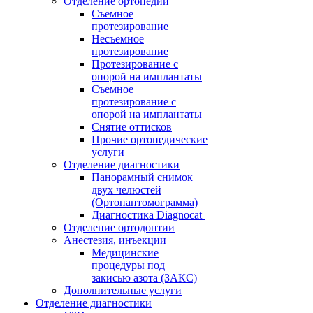
Отделение ортопедии
Съемное
протезирование
Несъемное
протезирование
Протезирование с
опорой на имплантаты
Съемное
протезирование с
опорой на имплантаты
Снятие оттисков
Прочие ортопедические
услуги
Отделение диагностики
Панорамный снимок
двух челюстей
(Ортопантомограмма)
Диагностика Diagnocat
Отделение ортодонтии
Анестезия, инъекции
Медицинские
процедуры под
закисью азота (ЗАКС)
Дополнительные услуги
Отделение диагностики