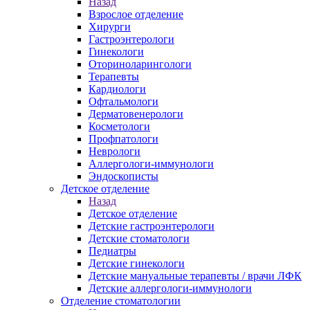
Назад
Взрослое отделение
Хирурги
Гастроэнтерологи
Гинекологи
Оториноларингологи
Терапевты
Кардиологи
Офтальмологи
Дерматовенерологи
Косметологи
Профпатологи
Неврологи
Аллергологи-иммунологи
Эндоскописты
Детское отделение
Назад
Детское отделение
Детские гастроэнтерологи
Детские стоматологи
Педиатры
Детские гинекологи
Детские мануальные терапевты / врачи ЛФК
Детские аллергологи-иммунологи
Отделение стоматологии