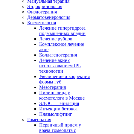
Мануальная терапия
Эндокринология
Физиотерапия
Дерматовенерология
Косметология
Лечение гипергидроза
подмышечных впадин
Лечение рубцов
Комплексное лечение
акне
Коллагенотерапия
Лечение акне с
использованием IPL
технологии
Увеличение и коррекция
формы губ
Мезотерапия
Пилинг лица у
косметолога в Москве
ЭЛОС — эпиляция
Инъекции ботокса
Плазмолифтинг
Гомеопатия
Первичный прием у
врача-гомеопата с