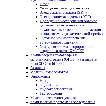
Назад
Функциональная диагностика
Электрокардиография (ЭКГ)
Электроэнцефалограмма (ЭЭГ)
Проведение исследований объемов
дыхания с использованием
лекарственных средств (спирометрия с
назначением медикаментозной пробы)
Суточное мониторирование
артериального давления
Холтеровское мониторирование
сердечного ритма ХМ-ЭКГ
Компьютерная томография и
ортопантомограмма (ОПТГ) на аппарате
Point 3D Combi 500C
Анализы
Медицинские осмотры
Эндоскопия
Назад
Эндоскопия
Видеоколоноскопия
Гастроскопия
Медицинские манипуляции
Комплексные программы обследования