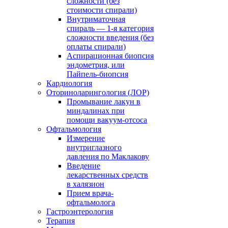
сложности (без
стоимости спирали)
Внутриматочная
спираль — 1-я категория
сложности введения (без
оплаты спирали)
Аспирационная биопсия
эндометрия, или
Пайпель-биопсия
Кардиология
Оториноларингология (ЛОР)
Промывание лакун в
миндалинах при
помощи вакуум-отсоса
Офтальмология
Измерение
внутриглазного
давления по Маклакову
Введение
лекарственных средств
в халязион
Прием врача-
офтальмолога
Гастроэнтерология
Терапия