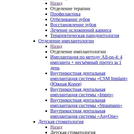
Назад
Отделение терапии
Профилактика
Отбеливание зубов
Восстановление зубов
Лечение осложнений кариеса
Терапевтическая пародонтология
Отделение имплантологии
Назад
Отделение имплантологии
Имплантация по методу All-on-4: 4
импланта + несъёмный протез за 1
день
Внутрикостная дентальная
имплантация системы «CSM Implant»
(Южная Корея)
Внутрикостная дентальная
имплантация системы «Impro»
Внутрикостная дентальная
имплантация системы «Straumann»
Внутрикостная дентальная
имплантация системы «AnyOne»
Детская стоматология
Назад
Детская стоматология