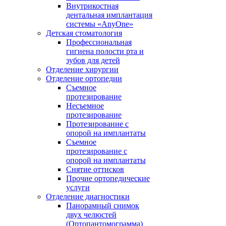
Внутрикостная
дентальная имплантация
системы «AnyOne»
Детская стоматология
Профессиональная
гигиена полости рта и
зубов для детей
Отделение хирургии
Отделение ортопедии
Съемное
протезирование
Несъемное
протезирование
Протезирование с
опорой на имплантаты
Съемное
протезирование с
опорой на имплантаты
Снятие оттисков
Прочие ортопедические
услуги
Отделение диагностики
Панорамный снимок
двух челюстей
(Ортопантомограмма)