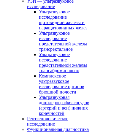
УЗИ — ультразвуковое
исследование
Ультразвуковое
исследование
щитовидной железы и
паращитовидных желез
Ультразвуковое
исследование
предстательной железы
трансректальное
Ультразвуковое
исследование
предстательной железы
трансабдоминально
Комплексное
ультразвуковое
исследование органов
брюшной полости
Ультразвуковая
допплерография сосудов
(артерий и вен) нижних
конечностей
Рентгенологическое
исследование
Функциональная диагностика