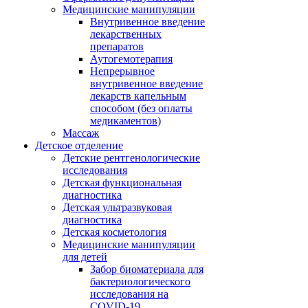
Медицинские манипуляции
Внутривенное введение
лекарственных
препаратов
Аутогемотерапия
Непрерывное
внутривенное введение
лекарств капельным
способом (без оплаты
медикаментов)
Массаж
Детское отделение
Детские рентгенологические
исследования
Детская функциональная
диагностика
Детская ультразвуковая
диагностика
Детская косметология
Медицинские манипуляции
для детей
Забор биоматериала для
бактериологического
исследования на
COVID-19