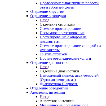
Профессиональная гигиена полости
рта и зубов для детей
Отделение хирургии
Отделение ортопедии
Назад
Отделение ортопедии
Съемное протезирование
Несъемное протезирование
Протезирование с опорой на
имплантаты
Съемное протезирование с опорой на
имплантаты
Снятие оттисков
Прочие ортопедические услуги
Отделение диагностики
Назад
Отделение диагностики
Панорамный снимок двух челюстей
(Ортопантомограмма)
Диагностика Diagnocat
Отделение ортодонтии
Анестезия, инъекции
Назад
Анестезия, инъекции
Медицинские процедуры под