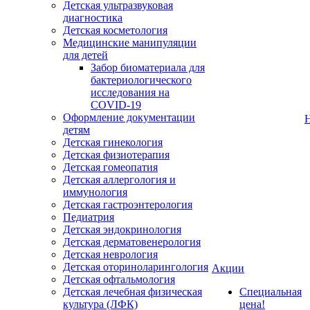
Детская ультразвуковая
диагностика
Детская косметология
Медицинские манипуляции
для детей
Забор биоматериала для
бактериологического
исследования на
COVID-19
Оформление документации
детям
Детская гинекология
Детская физиотерапия
Детская гомеопатия
Детская аллергология и
иммунология
Детская гастроэнтерология
Педиатрия
Детская эндокринология
Детская дерматовенерология
Детская неврология
Детская оториноларингология
Акции
Детская офтальмология
Детская лечебная физическая
Специальная
культура (ЛФК)
цена!