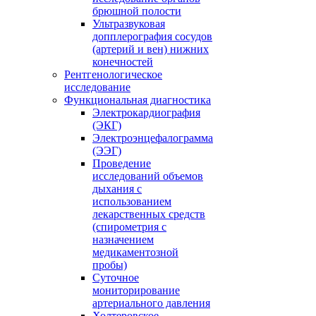
брюшной полости
Ультразвуковая
допплерография сосудов
(артерий и вен) нижних
конечностей
Рентгенологическое
исследование
Функциональная диагностика
Электрокардиография
(ЭКГ)
Электроэнцефалограмма
(ЭЭГ)
Проведение
исследований объемов
дыхания с
использованием
лекарственных средств
(спирометрия с
назначением
медикаментозной
пробы)
Суточное
мониторирование
артериального давления
Холтеровское