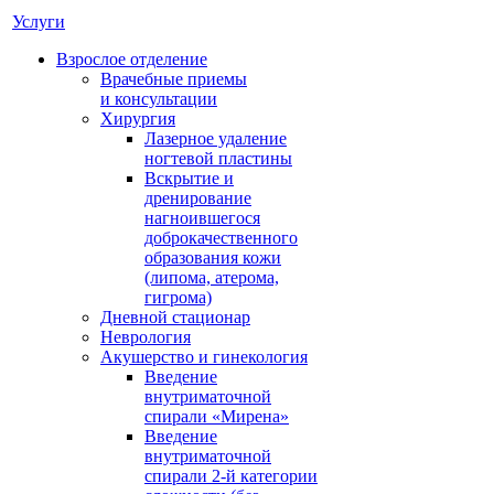
Услуги
Взрослое отделение
Врачебные приемы
и консультации
Хирургия
Лазерное удаление
ногтевой пластины
Вскрытие и
дренирование
нагноившегося
доброкачественного
образования кожи
(липома, атерома,
гигрома)
Дневной стационар
Неврология
Акушерство и гинекология
Введение
внутриматочной
спирали «Мирена»
Введение
внутриматочной
спирали 2-й категории