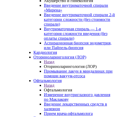
Акушерство и гинекология
Введение внутриматочной спирали
«Мирена»
Введение внутриматочной спирали 2-й
категории сложности (без стоимости
спирали)
Внутриматочная спираль — 1-я
категория сложности введения (без
оплаты спирали)
Аспирационная биопсия эндометрия,
или Пайпель-биопсия
Кардиология
Оториноларингология (ЛОР)
Назад
Оториноларингология (ЛОР)
Промывание лакун в миндалинах при
помощи вакуум-отсоса
Офтальмология
Назад
Офтальмология
Измерение внутриглазного давления
по Маклакову
Введение лекарственных средств в
халязион
Прием врача-офтальмолога