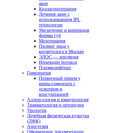
акне
Коллагенотерапия
Лечение акне с
использованием IPL
технологии
Увеличение и коррекция
формы губ
Мезотерапия
Пилинг лица у
косметолога в Москве
ЭЛОС — эпиляция
Инъекции ботокса
Плазмолифтинг
Гомеопатия
Первичный прием у
врача-гомеопата с
осмотром и
консультацией
Аллергология и иммунология
Травматология и ортопедия
Урология
Лечебная физическая культура
(ЛФК)
Анестезия
Оформление документации