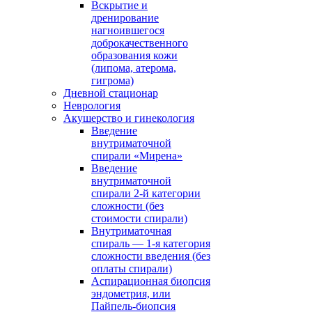
Вскрытие и
дренирование
нагноившегося
доброкачественного
образования кожи
(липома, атерома,
гигрома)
Дневной стационар
Неврология
Акушерство и гинекология
Введение
внутриматочной
спирали «Мирена»
Введение
внутриматочной
спирали 2-й категории
сложности (без
стоимости спирали)
Внутриматочная
спираль — 1-я категория
сложности введения (без
оплаты спирали)
Аспирационная биопсия
эндометрия, или
Пайпель-биопсия