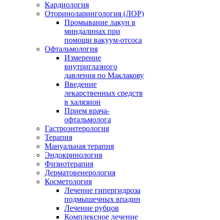
Кардиология
Оториноларингология (ЛОР)
Промывание лакун в
миндалинах при
помощи вакуум-отсоса
Офтальмология
Измерение
внутриглазного
давления по Маклакову
Введение
лекарственных средств
в халязион
Прием врача-
офтальмолога
Гастроэнтерология
Терапия
Мануальная терапия
Эндокринология
Физиотерапия
Дерматовенерология
Косметология
Лечение гипергидроза
подмышечных впадин
Лечение рубцов
Комплексное лечение