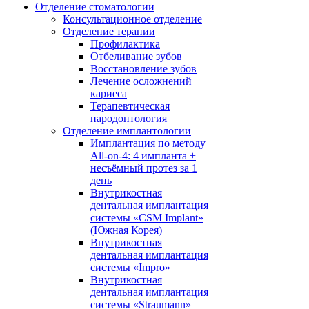
Отделение стоматологии
Консультационное отделение
Отделение терапии
Профилактика
Отбеливание зубов
Восстановление зубов
Лечение осложнений
кариеса
Терапевтическая
пародонтология
Отделение имплантологии
Имплантация по методу
All-on-4: 4 импланта +
несъёмный протез за 1
день
Внутрикостная
дентальная имплантация
системы «CSM Implant»
(Южная Корея)
Внутрикостная
дентальная имплантация
системы «Impro»
Внутрикостная
дентальная имплантация
системы «Straumann»