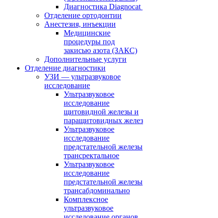
Диагностика Diagnocat
Отделение ортодонтии
Анестезия, инъекции
Медицинские
процедуры под
закисью азота (ЗАКС)
Дополнительные услуги
Отделение диагностики
УЗИ — ультразвуковое
исследование
Ультразвуковое
исследование
щитовидной железы и
паращитовидных желез
Ультразвуковое
исследование
предстательной железы
трансректальное
Ультразвуковое
исследование
предстательной железы
трансабдоминально
Комплексное
ультразвуковое
исследование органов