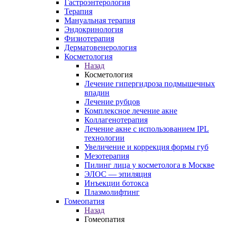
Гастроэнтерология
Терапия
Мануальная терапия
Эндокринология
Физиотерапия
Дерматовенерология
Косметология
Назад
Косметология
Лечение гипергидроза подмышечных
впадин
Лечение рубцов
Комплексное лечение акне
Коллагенотерапия
Лечение акне с использованием IPL
технологии
Увеличение и коррекция формы губ
Мезотерапия
Пилинг лица у косметолога в Москве
ЭЛОС — эпиляция
Инъекции ботокса
Плазмолифтинг
Гомеопатия
Назад
Гомеопатия