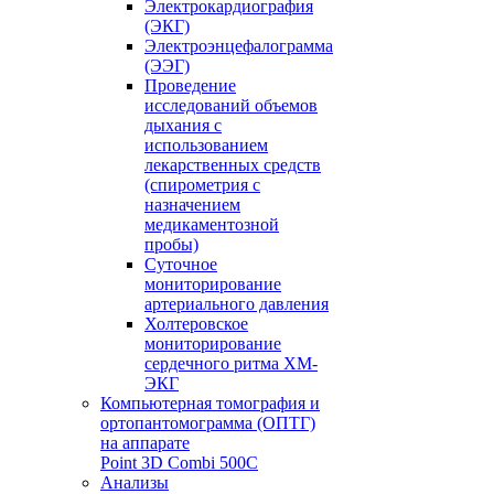
Электрокардиография
(ЭКГ)
Электроэнцефалограмма
(ЭЭГ)
Проведение
исследований объемов
дыхания с
использованием
лекарственных средств
(спирометрия с
назначением
медикаментозной
пробы)
Суточное
мониторирование
артериального давления
Холтеровское
мониторирование
сердечного ритма ХМ-
ЭКГ
Компьютерная томография и
ортопантомограмма (ОПТГ)
на аппарате
Point 3D Combi 500C
Анализы