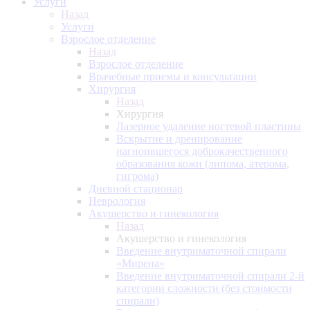
Услуги
Назад
Услуги
Взрослое отделение
Назад
Взрослое отделение
Врачебные приемы и консультации
Хирургия
Назад
Хирургия
Лазерное удаление ногтевой пластины
Вскрытие и дренирование
нагноившегося доброкачественного
образования кожи (липома, атерома,
гигрома)
Дневной стационар
Неврология
Акушерство и гинекология
Назад
Акушерство и гинекология
Введение внутриматочной спирали
«Мирена»
Введение внутриматочной спирали 2-й
категории сложности (без стоимости
спирали)