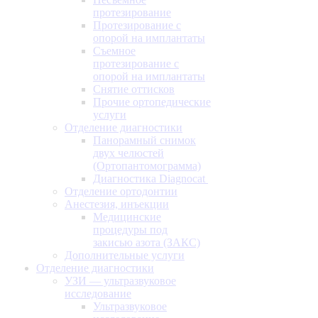
протезирование
Протезирование с
опорой на имплантаты
Съемное
протезирование с
опорой на имплантаты
Снятие оттисков
Прочие ортопедические
услуги
Отделение диагностики
Панорамный снимок
двух челюстей
(Ортопантомограмма)
Диагностика Diagnocat
Отделение ортодонтии
Анестезия, инъекции
Медицинские
процедуры под
закисью азота (ЗАКС)
Дополнительные услуги
Отделение диагностики
УЗИ — ультразвуковое
исследование
Ультразвуковое