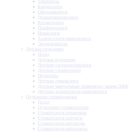
Терапевты
Кардиологи
Офтальмологи
Дерматовенерологи
Косметологи
Профпатологи
Неврологи
Аллергологи-иммунологи
Эндоскописты
Детское отделение
Назад
Детское отделение
Детские гастроэнтерологи
Детские стоматологи
Педиатры
Детские гинекологи
Детские мануальные терапевты / врачи ЛФК
Детские аллергологи-иммунологи
Отделение стоматологии
Назад
Отделение стоматологии
Стоматологи-терапевты
Стоматологи-хирурги
Стоматологи-ортопеды
Стоматологи-ортодонты