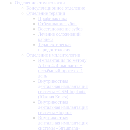
Отделение стоматологии
Консультационное отделение
Отделение терапии
Профилактика
Отбеливание зубов
Восстановление зубов
Лечение осложнений
кариеса
Терапевтическая
пародонтология
Отделение имплантологии
Имплантация по методу
All-on-4: 4 импланта +
несъёмный протез за 1
день
Внутрикостная
дентальная имплантация
системы «CSM Implant»
(Южная Корея)
Внутрикостная
дентальная имплантация
системы «Impro»
Внутрикостная
дентальная имплантация
системы «Straumann»