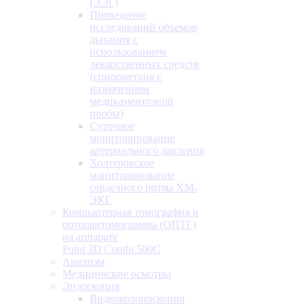
(ЭЭГ)
Проведение
исследований объемов
дыхания с
использованием
лекарственных средств
(спирометрия с
назначением
медикаментозной
пробы)
Суточное
мониторирование
артериального давления
Холтеровское
мониторирование
сердечного ритма ХМ-
ЭКГ
Компьютерная томография и
ортопантомограмма (ОПТГ)
на аппарате
Point 3D Combi 500C
Анализы
Медицинские осмотры
Эндоскопия
Видеоколоноскопия