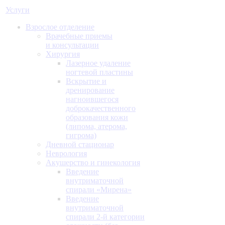
Услуги
Взрослое отделение
Врачебные приемы
и консультации
Хирургия
Лазерное удаление
ногтевой пластины
Вскрытие и
дренирование
нагноившегося
доброкачественного
образования кожи
(липома, атерома,
гигрома)
Дневной стационар
Неврология
Акушерство и гинекология
Введение
внутриматочной
спирали «Мирена»
Введение
внутриматочной
спирали 2-й категории