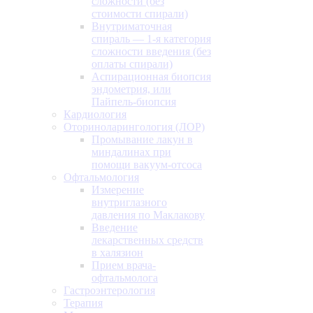
сложности (без
стоимости спирали)
Внутриматочная
спираль — 1-я категория
сложности введения (без
оплаты спирали)
Аспирационная биопсия
эндометрия, или
Пайпель-биопсия
Кардиология
Оториноларингология (ЛОР)
Промывание лакун в
миндалинах при
помощи вакуум-отсоса
Офтальмология
Измерение
внутриглазного
давления по Маклакову
Введение
лекарственных средств
в халязион
Прием врача-
офтальмолога
Гастроэнтерология
Терапия