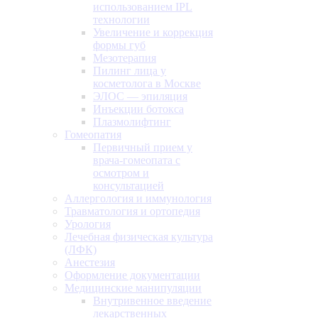
использованием IPL
технологии
Увеличение и коррекция
формы губ
Мезотерапия
Пилинг лица у
косметолога в Москве
ЭЛОС — эпиляция
Инъекции ботокса
Плазмолифтинг
Гомеопатия
Первичный прием у
врача-гомеопата с
осмотром и
консультацией
Аллергология и иммунология
Травматология и ортопедия
Урология
Лечебная физическая культура
(ЛФК)
Анестезия
Оформление документации
Медицинские манипуляции
Внутривенное введение
лекарственных