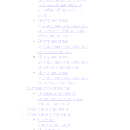
All-on-4: 4 импланта +
несъёмный протез за 1
день
Внутрикостная
дентальная имплантация
системы «CSM Implant»
(Южная Корея)
Внутрикостная
дентальная имплантация
системы «Impro»
Внутрикостная
дентальная имплантация
системы «Straumann»
Внутрикостная
дентальная имплантация
системы «AnyOne»
Детская стоматология
Профессиональная
гигиена полости рта и
зубов для детей
Отделение хирургии
Отделение ортопедии
Съемное
протезирование
Несъемное