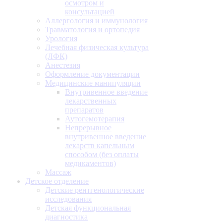
осмотром и
консультацией
Аллергология и иммунология
Травматология и ортопедия
Урология
Лечебная физическая культура
(ЛФК)
Анестезия
Оформление документации
Медицинские манипуляции
Внутривенное введение
лекарственных
препаратов
Аутогемотерапия
Непрерывное
внутривенное введение
лекарств капельным
способом (без оплаты
медикаментов)
Массаж
Детское отделение
Детские рентгенологические
исследования
Детская функциональная
диагностика