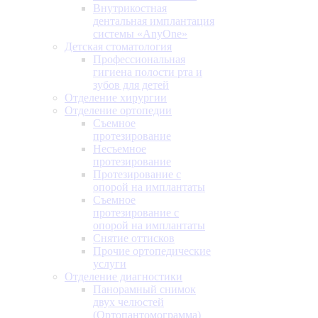
Внутрикостная
дентальная имплантация
системы «AnyOne»
Детская стоматология
Профессиональная
гигиена полости рта и
зубов для детей
Отделение хирургии
Отделение ортопедии
Съемное
протезирование
Несъемное
протезирование
Протезирование с
опорой на имплантаты
Съемное
протезирование с
опорой на имплантаты
Снятие оттисков
Прочие ортопедические
услуги
Отделение диагностики
Панорамный снимок
двух челюстей
(Ортопантомограмма)