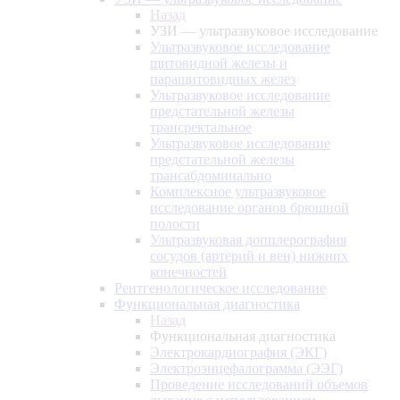
Назад
УЗИ — ультразвуковое исследование
Ультразвуковое исследование
щитовидной железы и
паращитовидных желез
Ультразвуковое исследование
предстательной железы
трансректальное
Ультразвуковое исследование
предстательной железы
трансабдоминально
Комплексное ультразвуковое
исследование органов брюшной
полости
Ультразвуковая допплерография
сосудов (артерий и вен) нижних
конечностей
Рентгенологическое исследование
Функциональная диагностика
Назад
Функциональная диагностика
Электрокардиография (ЭКГ)
Электроэнцефалограмма (ЭЭГ)
Проведение исследований объемов