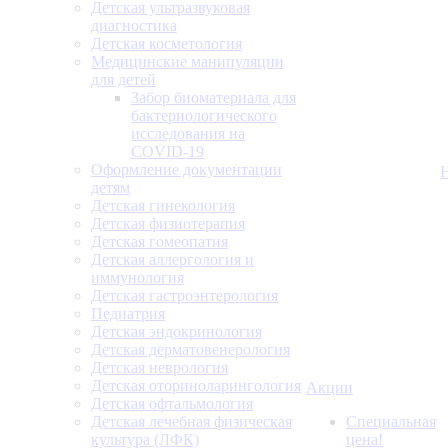
Детская ультразвуковая
диагностика
Детская косметология
Медицинские манипуляции
для детей
Забор биоматериала для
бактериологического
исследования на
COVID-19
Оформление документации
детям
Детская гинекология
Детская физиотерапия
Детская гомеопатия
Детская аллергология и
иммунология
Детская гастроэнтерология
Педиатрия
Детская эндокринология
Детская дерматовенерология
Детская неврология
Детская оториноларингология
Акции
Детская офтальмология
Детская лечебная физическая
Специальная
культура (ЛФК)
цена!