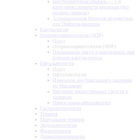
Внутриматочная спираль — 1-я
категория сложности введения (без
оплаты спирали)
Аспирационная биопсия эндометрия,
или Пайпель-биопсия
Кардиология
Оториноларингология (ЛОР)
Назад
Оториноларингология (ЛОР)
Промывание лакун в миндалинах при
помощи вакуум-отсоса
Офтальмология
Назад
Офтальмология
Измерение внутриглазного давления
по Маклакову
Введение лекарственных средств в
халязион
Прием врача-офтальмолога
Гастроэнтерология
Терапия
Мануальная терапия
Эндокринология
Физиотерапия
Дерматовенерология