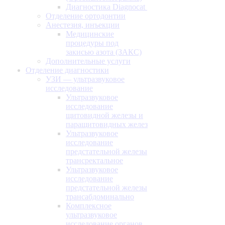
Диагностика Diagnocat
Отделение ортодонтии
Анестезия, инъекции
Медицинские
процедуры под
закисью азота (ЗАКС)
Дополнительные услуги
Отделение диагностики
УЗИ — ультразвуковое
исследование
Ультразвуковое
исследование
щитовидной железы и
паращитовидных желез
Ультразвуковое
исследование
предстательной железы
трансректальное
Ультразвуковое
исследование
предстательной железы
трансабдоминально
Комплексное
ультразвуковое
исследование органов