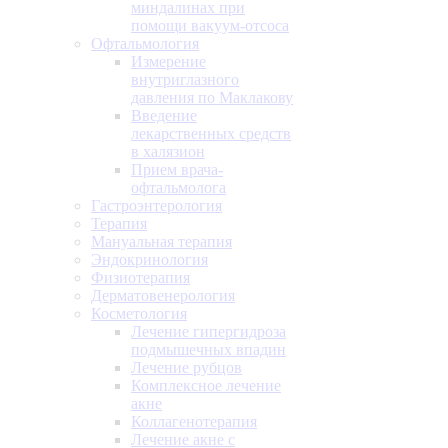
миндалинах при
помощи вакуум-отсоса
Офтальмология
Измерение
внутриглазного
давления по Маклакову
Введение
лекарственных средств
в халязион
Прием врача-
офтальмолога
Гастроэнтерология
Терапия
Мануальная терапия
Эндокринология
Физиотерапия
Дерматовенерология
Косметология
Лечение гипергидроза
подмышечных впадин
Лечение рубцов
Комплексное лечение
акне
Коллагенотерапия
Лечение акне с