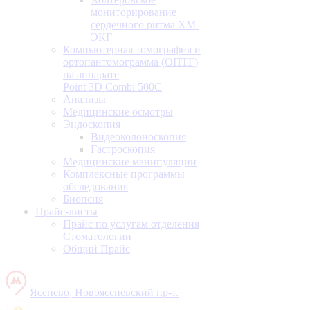
мониторирование
сердечного ритма ХМ-
ЭКГ
Компьютерная томография и
ортопантомограмма (ОПТГ)
на аппарате
Point 3D Combi 500C
Анализы
Медицинские осмотры
Эндоскопия
Видеоколоноскопия
Гастроскопия
Медицинские манипуляции
Комплексные программы
обследования
Биопсия
Прайс-листы
Прайс по услугам отделения
Стоматологии
Общий Прайс
Ясенево, Новоясеневский пр-т.