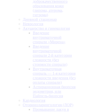
доброкачественного
образования кожи
(липома, атерома,
гигрома)
Дневной стационар
Неврология
Акушерство и гинекология
Введение
внутриматочной
спирали «Мирена»
Введение
внутриматочной
спирали 2-й категории
сложности (без
стоимости спирали)
Внутриматочная
спираль — 1-я категория
сложности введения (без
оплаты спирали)
Аспирационная биопсия
эндометрия, или
Пайпель-биопсия
Кардиология
Оториноларингология (ЛОР)
Промывание лакун в