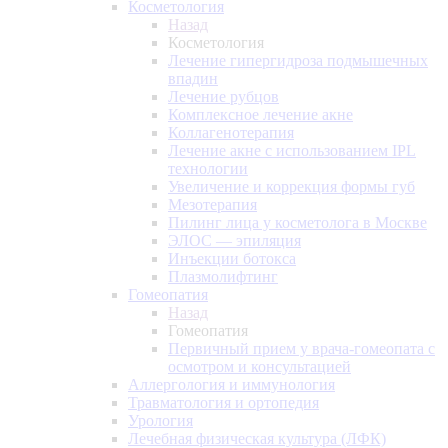
Косметология
Назад
Косметология
Лечение гипергидроза подмышечных
впадин
Лечение рубцов
Комплексное лечение акне
Коллагенотерапия
Лечение акне с использованием IPL
технологии
Увеличение и коррекция формы губ
Мезотерапия
Пилинг лица у косметолога в Москве
ЭЛОС — эпиляция
Инъекции ботокса
Плазмолифтинг
Гомеопатия
Назад
Гомеопатия
Первичный прием у врача-гомеопата с
осмотром и консультацией
Аллергология и иммунология
Травматология и ортопедия
Урология
Лечебная физическая культура (ЛФК)