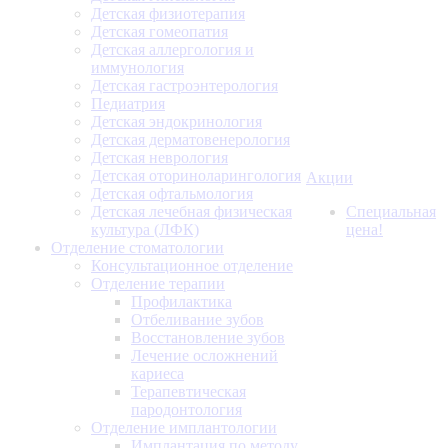
Детская физиотерапия
Детская гомеопатия
Детская аллергология и
иммунология
Детская гастроэнтерология
Педиатрия
Детская эндокринология
Детская дерматовенерология
Детская неврология
Детская оториноларингология
Акции
Детская офтальмология
Детская лечебная физическая
Специальная
культура (ЛФК)
цена!
Отделение стоматологии
Консультационное отделение
Отделение терапии
Профилактика
Отбеливание зубов
Восстановление зубов
Лечение осложнений
кариеса
Терапевтическая
пародонтология
Отделение имплантологии
Имплантация по методу