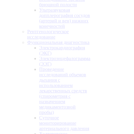
брюшной полости
Ультразвуковая
допплерография сосудов
(артерий и вен) нижних
конечностей
Рентгенологическое
исследование
Функциональная диагностика
Электрокардиография
(ЭКГ)
Электроэнцефалограмма
(ЭЭГ)
Проведение
исследований объемов
дыхания с
использованием
лекарственных средств
(спирометрия с
назначением
медикаментозной
пробы)
Суточное
мониторирование
артериального давления
Холтеровское