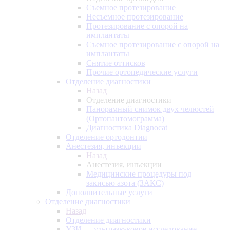
Съемное протезирование
Несъемное протезирование
Протезирование с опорой на
имплантаты
Съемное протезирование с опорой на
имплантаты
Снятие оттисков
Прочие ортопедические услуги
Отделение диагностики
Назад
Отделение диагностики
Панорамный снимок двух челюстей
(Ортопантомограмма)
Диагностика Diagnocat
Отделение ортодонтии
Анестезия, инъекции
Назад
Анестезия, инъекции
Медицинские процедуры под
закисью азота (ЗАКС)
Дополнительные услуги
Отделение диагностики
Назад
Отделение диагностики
УЗИ — ультразвуковое исследование