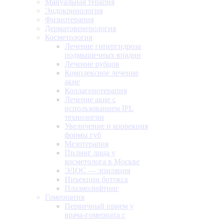
Мануальная терапия
Эндокринология
Физиотерапия
Дерматовенерология
Косметология
Лечение гипергидроза
подмышечных впадин
Лечение рубцов
Комплексное лечение
акне
Коллагенотерапия
Лечение акне с
использованием IPL
технологии
Увеличение и коррекция
формы губ
Мезотерапия
Пилинг лица у
косметолога в Москве
ЭЛОС — эпиляция
Инъекции ботокса
Плазмолифтинг
Гомеопатия
Первичный прием у
врача-гомеопата с