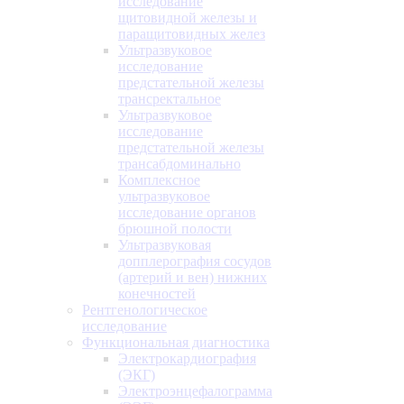
исследование
щитовидной железы и
паращитовидных желез
Ультразвуковое
исследование
предстательной железы
трансректальное
Ультразвуковое
исследование
предстательной железы
трансабдоминально
Комплексное
ультразвуковое
исследование органов
брюшной полости
Ультразвуковая
допплерография сосудов
(артерий и вен) нижних
конечностей
Рентгенологическое
исследование
Функциональная диагностика
Электрокардиография
(ЭКГ)
Электроэнцефалограмма