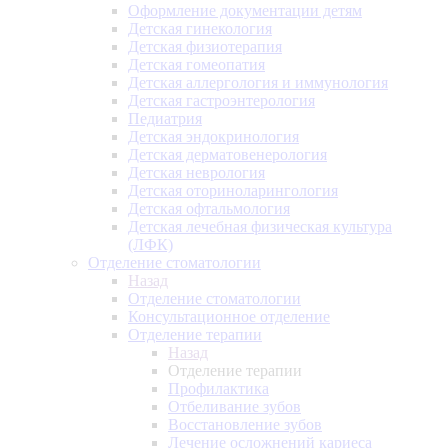
Оформление документации детям
Детская гинекология
Детская физиотерапия
Детская гомеопатия
Детская аллергология и иммунология
Детская гастроэнтерология
Педиатрия
Детская эндокринология
Детская дерматовенерология
Детская неврология
Детская оториноларингология
Детская офтальмология
Детская лечебная физическая культура
(ЛФК)
Отделение стоматологии
Назад
Отделение стоматологии
Консультационное отделение
Отделение терапии
Назад
Отделение терапии
Профилактика
Отбеливание зубов
Восстановление зубов
Лечение осложнений кариеса