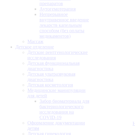
препаратов
Аутогемотерапия
Непрерывное
внутривенное введение
лекарств капельным
способом (без оплаты
медикаментов)
Массаж
Детское отделение
Детские рентгенологические
исследования
Детская функциональная
диагностика
Детская ультразвуковая
диагностика
Детская косметология
Медицинские манипуляции
для детей
Забор биоматериала для
бактериологического
исследования на
COVID-19
Оформление документации
детям
Детская гинекология