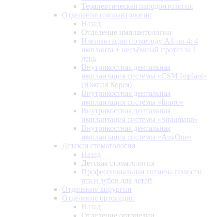
Терапевтическая пародонтология
Отделение имплантологии
Назад
Отделение имплантологии
Имплантация по методу All-on-4: 4
импланта + несъёмный протез за 1
день
Внутрикостная дентальная
имплантация системы «CSM Implant»
(Южная Корея)
Внутрикостная дентальная
имплантация системы «Impro»
Внутрикостная дентальная
имплантация системы «Straumann»
Внутрикостная дентальная
имплантация системы «AnyOne»
Детская стоматология
Назад
Детская стоматология
Профессиональная гигиена полости
рта и зубов для детей
Отделение хирургии
Отделение ортопедии
Назад
Отделение ортопедии