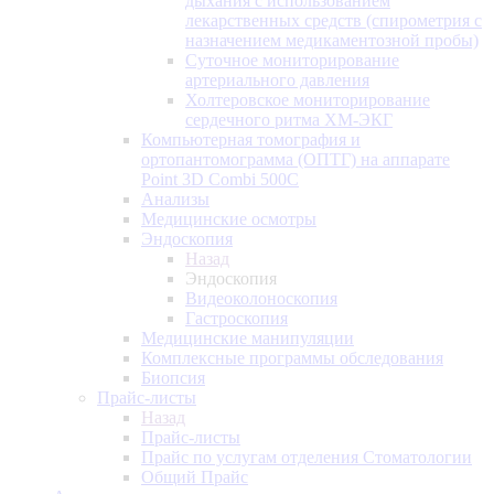
дыхания с использованием
лекарственных средств (спирометрия с
назначением медикаментозной пробы)
Суточное мониторирование
артериального давления
Холтеровское мониторирование
сердечного ритма ХМ-ЭКГ
Компьютерная томография и
ортопантомограмма (ОПТГ) на аппарате
Point 3D Combi 500C
Анализы
Медицинские осмотры
Эндоскопия
Назад
Эндоскопия
Видеоколоноскопия
Гастроскопия
Медицинские манипуляции
Комплексные программы обследования
Биопсия
Прайс-листы
Назад
Прайс-листы
Прайс по услугам отделения Стоматологии
Общий Прайс