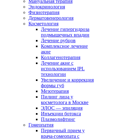
Мануальная терапия
Эндокринология
Физиотерапия
Дерматовенерология
Косметология
Лечение гипергидроза
подмышечных впадин
Лечение рубцов
Комплексное лечение
акне
Коллагенотерапия
Лечение акне с
использованием IPL
технологии
Увеличение и коррекция
формы губ
Мезотерапия
Пилинг лица у
косметолога в Москве
ЭЛОС — эпиляция
Инъекции ботокса
Плазмолифтинг
Гомеопатия
Первичный прием у
врача-гомеопата с