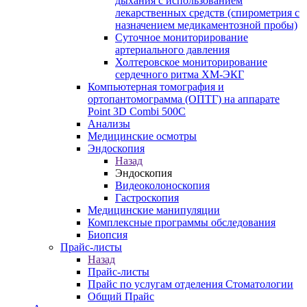
дыхания с использованием
лекарственных средств (спирометрия с
назначением медикаментозной пробы)
Суточное мониторирование
артериального давления
Холтеровское мониторирование
сердечного ритма ХМ-ЭКГ
Компьютерная томография и
ортопантомограмма (ОПТГ) на аппарате
Point 3D Combi 500C
Анализы
Медицинские осмотры
Эндоскопия
Назад
Эндоскопия
Видеоколоноскопия
Гастроскопия
Медицинские манипуляции
Комплексные программы обследования
Биопсия
Прайс-листы
Назад
Прайс-листы
Прайс по услугам отделения Стоматологии
Общий Прайс