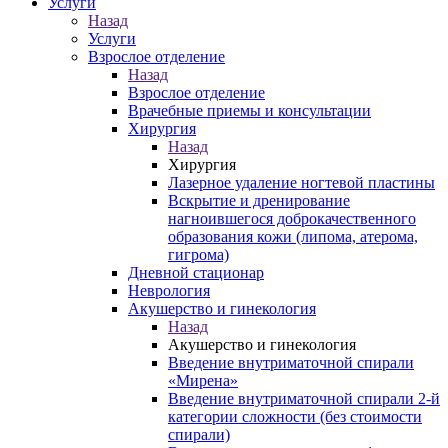
Услуги
Назад
Услуги
Взрослое отделение
Назад
Взрослое отделение
Врачебные приемы и консультации
Хирургия
Назад
Хирургия
Лазерное удаление ногтевой пластины
Вскрытие и дренирование
нагноившегося доброкачественного
образования кожи (липома, атерома,
гигрома)
Дневной стационар
Неврология
Акушерство и гинекология
Назад
Акушерство и гинекология
Введение внутриматочной спирали
«Мирена»
Введение внутриматочной спирали 2-й
категории сложности (без стоимости
спирали)