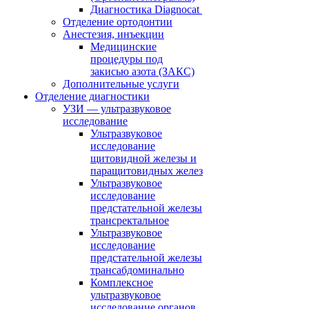
Диагностика Diagnocat
Отделение ортодонтии
Анестезия, инъекции
Медицинские
процедуры под
закисью азота (ЗАКС)
Дополнительные услуги
Отделение диагностики
УЗИ — ультразвуковое
исследование
Ультразвуковое
исследование
щитовидной железы и
паращитовидных желез
Ультразвуковое
исследование
предстательной железы
трансректальное
Ультразвуковое
исследование
предстательной железы
трансабдоминально
Комплексное
ультразвуковое
исследование органов