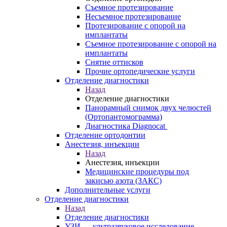
Съемное протезирование
Несъемное протезирование
Протезирование с опорой на
имплантаты
Съемное протезирование с опорой на
имплантаты
Снятие оттисков
Прочие ортопедические услуги
Отделение диагностики
Назад
Отделение диагностики
Панорамный снимок двух челюстей
(Ортопантомограмма)
Диагностика Diagnocat
Отделение ортодонтии
Анестезия, инъекции
Назад
Анестезия, инъекции
Медицинские процедуры под
закисью азота (ЗАКС)
Дополнительные услуги
Отделение диагностики
Назад
Отделение диагностики
УЗИ — ультразвуковое исследование