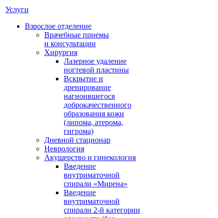
Услуги
Взрослое отделение
Врачебные приемы
и консультации
Хирургия
Лазерное удаление
ногтевой пластины
Вскрытие и
дренирование
нагноившегося
доброкачественного
образования кожи
(липома, атерома,
гигрома)
Дневной стационар
Неврология
Акушерство и гинекология
Введение
внутриматочной
спирали «Мирена»
Введение
внутриматочной
спирали 2-й категории