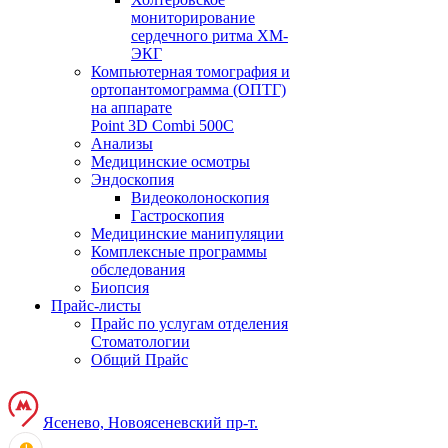
мониторирование
сердечного ритма ХМ-
ЭКГ
Компьютерная томография и
ортопантомограмма (ОПТГ)
на аппарате
Point 3D Combi 500C
Анализы
Медицинские осмотры
Эндоскопия
Видеоколоноскопия
Гастроскопия
Медицинские манипуляции
Комплексные программы
обследования
Биопсия
Прайс-листы
Прайс по услугам отделения
Стоматологии
Общий Прайс
Ясенево, Новоясеневский пр-т.