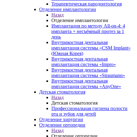
Терапевтическая пародонтология
Отделение имплантологии
Назад
Отделение имплантологии
Имплантация по методу All-on-4: 4
импланта + несъёмный протез за 1
день
Внутрикостная дентальная
имплантация системы «CSM Implant»
(Южная Корея)
Внутрикостная дентальная
имплантация системы «Impro»
Внутрикостная дентальная
имплантация системы «Straumann»
Внутрикостная дентальная
имплантация системы «AnyOne»
Детская стоматология
Назад
Детская стоматология
Профессиональная гигиена полости
рта и зубов для детей
Отделение хирургии
Отделение ортопедии
Назад
Отделение ортопедии