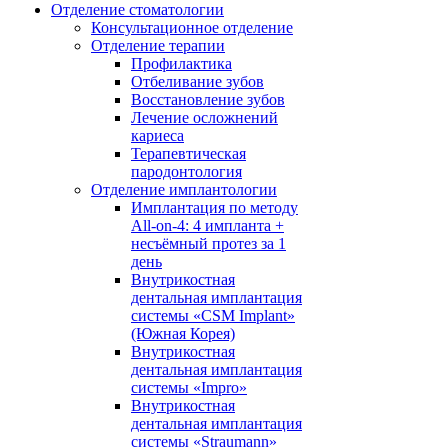
Отделение стоматологии
Консультационное отделение
Отделение терапии
Профилактика
Отбеливание зубов
Восстановление зубов
Лечение осложнений
кариеса
Терапевтическая
пародонтология
Отделение имплантологии
Имплантация по методу
All-on-4: 4 импланта +
несъёмный протез за 1
день
Внутрикостная
дентальная имплантация
системы «CSM Implant»
(Южная Корея)
Внутрикостная
дентальная имплантация
системы «Impro»
Внутрикостная
дентальная имплантация
системы «Straumann»