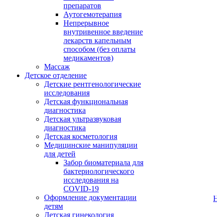
препаратов
Аутогемотерапия
Непрерывное
внутривенное введение
лекарств капельным
способом (без оплаты
медикаментов)
Массаж
Детское отделение
Детские рентгенологические
исследования
Детская функциональная
диагностика
Детская ультразвуковая
диагностика
Детская косметология
Медицинские манипуляции
для детей
Забор биоматериала для
бактериологического
исследования на
COVID-19
Оформление документации
детям
Детская гинекология