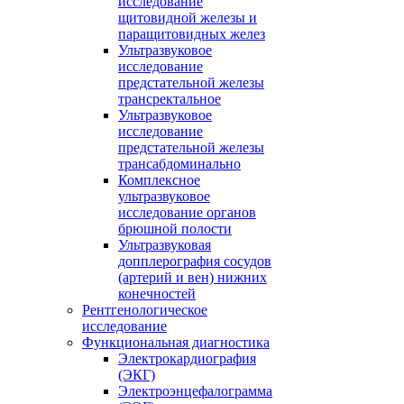
исследование
щитовидной железы и
паращитовидных желез
Ультразвуковое
исследование
предстательной железы
трансректальное
Ультразвуковое
исследование
предстательной железы
трансабдоминально
Комплексное
ультразвуковое
исследование органов
брюшной полости
Ультразвуковая
допплерография сосудов
(артерий и вен) нижних
конечностей
Рентгенологическое
исследование
Функциональная диагностика
Электрокардиография
(ЭКГ)
Электроэнцефалограмма