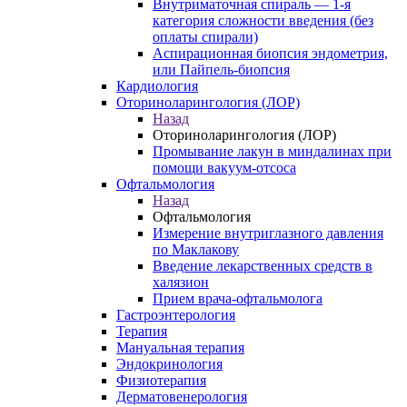
Внутриматочная спираль — 1-я
категория сложности введения (без
оплаты спирали)
Аспирационная биопсия эндометрия,
или Пайпель-биопсия
Кардиология
Оториноларингология (ЛОР)
Назад
Оториноларингология (ЛОР)
Промывание лакун в миндалинах при
помощи вакуум-отсоса
Офтальмология
Назад
Офтальмология
Измерение внутриглазного давления
по Маклакову
Введение лекарственных средств в
халязион
Прием врача-офтальмолога
Гастроэнтерология
Терапия
Мануальная терапия
Эндокринология
Физиотерапия
Дерматовенерология