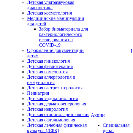
Детская ультразвуковая
диагностика
Детская косметология
Медицинские манипуляции
для детей
Забор биоматериала для
бактериологического
исследования на
COVID-19
Оформление документации
детям
Детская гинекология
Детская физиотерапия
Детская гомеопатия
Детская аллергология и
иммунология
Детская гастроэнтерология
Педиатрия
Детская эндокринология
Детская дерматовенерология
Детская неврология
Детская оториноларингология
Акции
Детская офтальмология
Детская лечебная физическая
Специальная
культура (ЛФК)
цена!