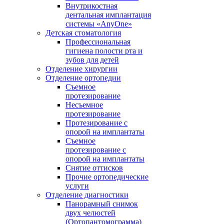
Внутрикостная
дентальная имплантация
системы «AnyOne»
Детская стоматология
Профессиональная
гигиена полости рта и
зубов для детей
Отделение хирургии
Отделение ортопедии
Съемное
протезирование
Несъемное
протезирование
Протезирование с
опорой на имплантаты
Съемное
протезирование с
опорой на имплантаты
Снятие оттисков
Прочие ортопедические
услуги
Отделение диагностики
Панорамный снимок
двух челюстей
(Ортопантомограмма)