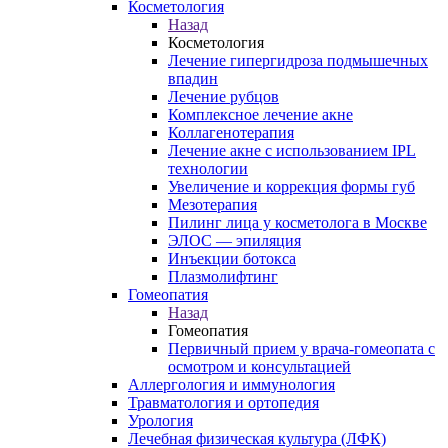
Косметология
Назад
Косметология
Лечение гипергидроза подмышечных
впадин
Лечение рубцов
Комплексное лечение акне
Коллагенотерапия
Лечение акне с использованием IPL
технологии
Увеличение и коррекция формы губ
Мезотерапия
Пилинг лица у косметолога в Москве
ЭЛОС — эпиляция
Инъекции ботокса
Плазмолифтинг
Гомеопатия
Назад
Гомеопатия
Первичный прием у врача-гомеопата с
осмотром и консультацией
Аллергология и иммунология
Травматология и ортопедия
Урология
Лечебная физическая культура (ЛФК)