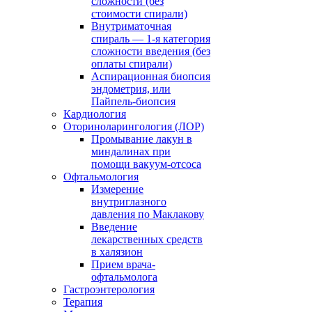
сложности (без
стоимости спирали)
Внутриматочная
спираль — 1-я категория
сложности введения (без
оплаты спирали)
Аспирационная биопсия
эндометрия, или
Пайпель-биопсия
Кардиология
Оториноларингология (ЛОР)
Промывание лакун в
миндалинах при
помощи вакуум-отсоса
Офтальмология
Измерение
внутриглазного
давления по Маклакову
Введение
лекарственных средств
в халязион
Прием врача-
офтальмолога
Гастроэнтерология
Терапия