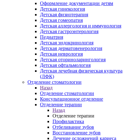
Оформление документации детям
Детская гинекология
Детская физиотерапия
Детская гомеопатия
Детская аллергология и иммунология
Детская гастроэнтерология
Педиатрия
Детская эндокринология
Детская дерматовенерология
Детская неврология
Детская оториноларингология
Детская офтальмология
Детская лечебная физическая культура
(ЛФК)
Отделение стоматологии
Назад
Отделение стоматологии
Консультационное отделение
Отделение терапии
Назад
Отделение терапии
Профилактика
Отбеливание зубов
Восстановление зубов
Лечение осложнений кариеса