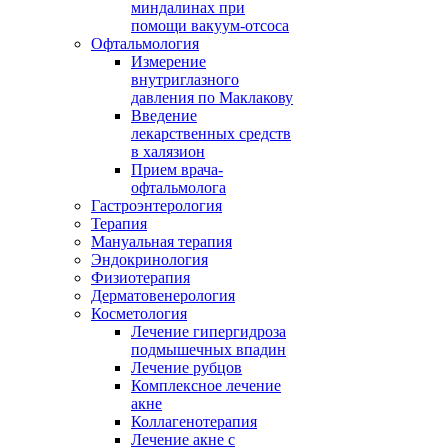
миндалинах при
помощи вакуум-отсоса
Офтальмология
Измерение
внутриглазного
давления по Маклакову
Введение
лекарственных средств
в халязион
Прием врача-
офтальмолога
Гастроэнтерология
Терапия
Мануальная терапия
Эндокринология
Физиотерапия
Дерматовенерология
Косметология
Лечение гипергидроза
подмышечных впадин
Лечение рубцов
Комплексное лечение
акне
Коллагенотерапия
Лечение акне с