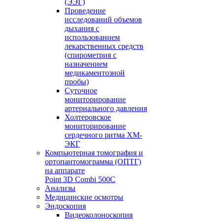
(ЭЭГ)
Проведение
исследований объемов
дыхания с
использованием
лекарственных средств
(спирометрия с
назначением
медикаментозной
пробы)
Суточное
мониторирование
артериального давления
Холтеровское
мониторирование
сердечного ритма ХМ-
ЭКГ
Компьютерная томография и
ортопантомограмма (ОПТГ)
на аппарате
Point 3D Combi 500C
Анализы
Медицинские осмотры
Эндоскопия
Видеоколоноскопия