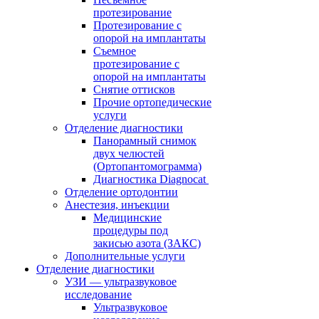
протезирование
Протезирование с
опорой на имплантаты
Съемное
протезирование с
опорой на имплантаты
Снятие оттисков
Прочие ортопедические
услуги
Отделение диагностики
Панорамный снимок
двух челюстей
(Ортопантомограмма)
Диагностика Diagnocat
Отделение ортодонтии
Анестезия, инъекции
Медицинские
процедуры под
закисью азота (ЗАКС)
Дополнительные услуги
Отделение диагностики
УЗИ — ультразвуковое
исследование
Ультразвуковое