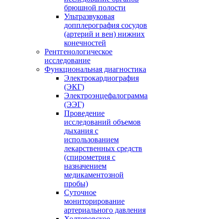
брюшной полости
Ультразвуковая
допплерография сосудов
(артерий и вен) нижних
конечностей
Рентгенологическое
исследование
Функциональная диагностика
Электрокардиография
(ЭКГ)
Электроэнцефалограмма
(ЭЭГ)
Проведение
исследований объемов
дыхания с
использованием
лекарственных средств
(спирометрия с
назначением
медикаментозной
пробы)
Суточное
мониторирование
артериального давления
Холтеровское