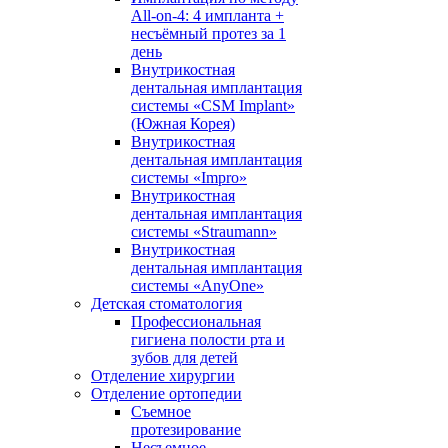
All-on-4: 4 импланта +
несъёмный протез за 1
день
Внутрикостная
дентальная имплантация
системы «CSM Implant»
(Южная Корея)
Внутрикостная
дентальная имплантация
системы «Impro»
Внутрикостная
дентальная имплантация
системы «Straumann»
Внутрикостная
дентальная имплантация
системы «AnyOne»
Детская стоматология
Профессиональная
гигиена полости рта и
зубов для детей
Отделение хирургии
Отделение ортопедии
Съемное
протезирование
Несъемное