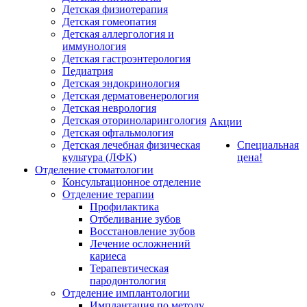
Детская физиотерапия
Детская гомеопатия
Детская аллергология и
иммунология
Детская гастроэнтерология
Педиатрия
Детская эндокринология
Детская дерматовенерология
Детская неврология
Детская оториноларингология
Акции
Детская офтальмология
Детская лечебная физическая
Специальная
культура (ЛФК)
цена!
Отделение стоматологии
Консультационное отделение
Отделение терапии
Профилактика
Отбеливание зубов
Восстановление зубов
Лечение осложнений
кариеса
Терапевтическая
пародонтология
Отделение имплантологии
Имплантация по методу