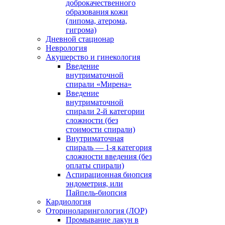
доброкачественного
образования кожи
(липома, атерома,
гигрома)
Дневной стационар
Неврология
Акушерство и гинекология
Введение
внутриматочной
спирали «Мирена»
Введение
внутриматочной
спирали 2-й категории
сложности (без
стоимости спирали)
Внутриматочная
спираль — 1-я категория
сложности введения (без
оплаты спирали)
Аспирационная биопсия
эндометрия, или
Пайпель-биопсия
Кардиология
Оториноларингология (ЛОР)
Промывание лакун в