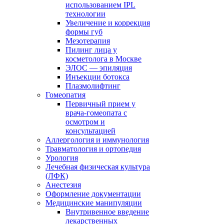
использованием IPL
технологии
Увеличение и коррекция
формы губ
Мезотерапия
Пилинг лица у
косметолога в Москве
ЭЛОС — эпиляция
Инъекции ботокса
Плазмолифтинг
Гомеопатия
Первичный прием у
врача-гомеопата с
осмотром и
консультацией
Аллергология и иммунология
Травматология и ортопедия
Урология
Лечебная физическая культура
(ЛФК)
Анестезия
Оформление документации
Медицинские манипуляции
Внутривенное введение
лекарственных