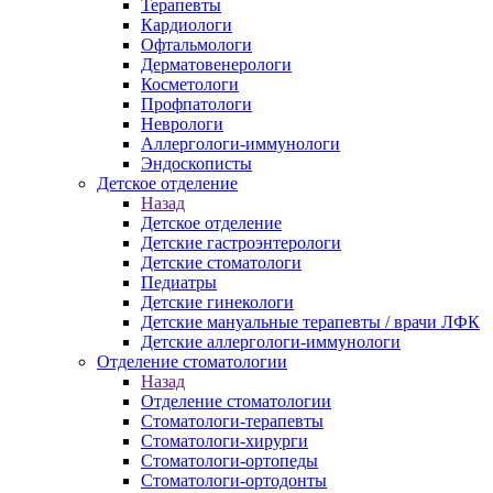
Терапевты
Кардиологи
Офтальмологи
Дерматовенерологи
Косметологи
Профпатологи
Неврологи
Аллергологи-иммунологи
Эндоскописты
Детское отделение
Назад
Детское отделение
Детские гастроэнтерологи
Детские стоматологи
Педиатры
Детские гинекологи
Детские мануальные терапевты / врачи ЛФК
Детские аллергологи-иммунологи
Отделение стоматологии
Назад
Отделение стоматологии
Стоматологи-терапевты
Стоматологи-хирурги
Стоматологи-ортопеды
Стоматологи-ортодонты