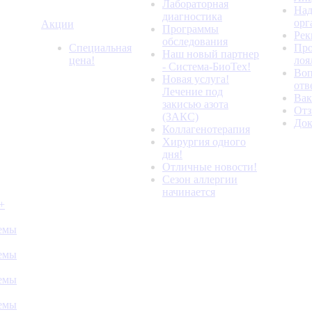
Лабораторная
Над
диагностика
орг
Акции
Программы
Рек
обследования
Специальная
Про
Наш новый партнер
цена!
лоя
- Система-БиоТех!
Воп
Новая услуга!
отв
Лечение под
Вак
закисью азота
От
(ЗАКС)
До
Коллагенотерапия
Хирургия одного
дня!
Отличные новости!
Сезон аллергии
начинается
+
темы
темы
темы
темы