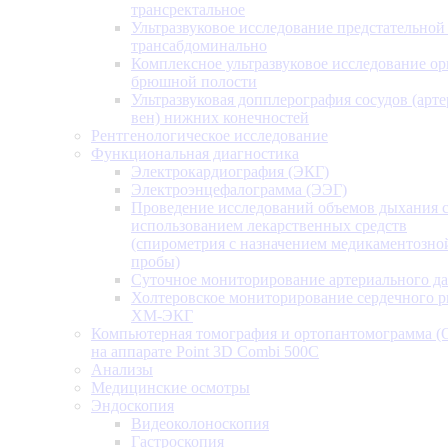
трансректальное
Ультразвуковое исследование предстательной
трансабдоминально
Комплексное ультразвуковое исследование ор
брюшной полости
Ультразвуковая допплерография сосудов (арт
вен) нижних конечностей
Рентгенологическое исследование
Функциональная диагностика
Электрокардиография (ЭКГ)
Электроэнцефалограмма (ЭЭГ)
Проведение исследований объемов дыхания 
использованием лекарственных средств
(спирометрия с назначением медикаментозно
пробы)
Суточное мониторирование артериального д
Холтеровское мониторирование сердечного 
ХМ-ЭКГ
Компьютерная томография и ортопантомограмма 
на аппарате Point 3D Combi 500C
Анализы
Медицинские осмотры
Эндоскопия
Видеоколоноскопия
Гастроскопия