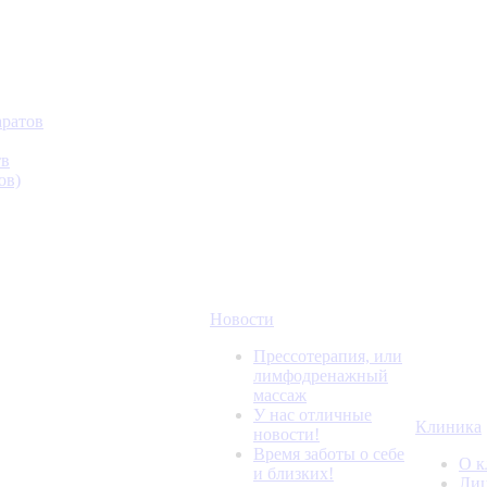
аратов
тв
ов)
Новости
Прессотерапия, или
лимфодренажный
массаж
У нас отличные
Клиника
новости!
Время заботы о себе
О к
и близких!
Лиц