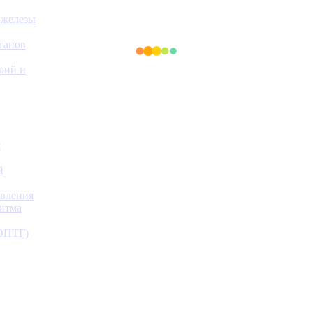
 железы
ганов
ерий и
с
й
авления
ритма
(ОПТГ)