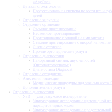
«AnyOne»
Детская стоматология
Профессиональная гигиена полости рта и зуб
детей
Отделение хирургии
Отделение ортопедии
Съемное протезирование
Несъемное протезирование
Протезирование с опорой на имплантаты
Съемное протезирование с опорой на имплан
Снятие оттисков
Прочие ортопедические услуги
Отделение диагностики
Панорамный снимок двух челюстей
(Ортопантомограмма)
Диагностика Diagnocat
Отделение ортодонтии
Анестезия, инъекции
Медицинские процедуры под закисью азота 
Дополнительные услуги
Отделение диагностики
УЗИ — ультразвуковое исследование
Ультразвуковое исследование щитовидной же
паращитовидных желез
Ультразвуковое исследование предстательной