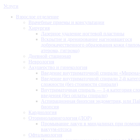
Услуги
Взрослое отделение
Врачебные приемы и консультации
Хирургия
Лазерное удаление ногтевой пластины
Вскрытие и дренирование нагноившегося
доброкачественного образования кожи (липом
атерома, гигрома)
Дневной стационар
Неврология
Акушерство и гинекология
Введение внутриматочной спирали «Мирена
Введение внутриматочной спирали 2-й катег
сложности (без стоимости спирали)
Внутриматочная спираль — 1-я категория сл
введения (без оплаты спирали)
Аспирационная биопсия эндометрия, или Па
биопсия
Кардиология
Оториноларингология (ЛОР)
Промывание лакун в миндалинах при помощ
вакуум-отсоса
Офтальмология