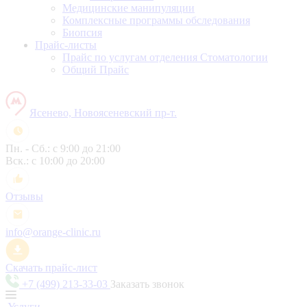
Медицинские манипуляции
Комплексные программы обследования
Биопсия
Прайс-листы
Прайс по услугам отделения Стоматологии
Общий Прайс
Ясенево, Новоясеневский пр-т.
Пн. - Сб.: с 9:00 до 21:00
Вск.: с 10:00 до 20:00
Отзывы
info@orange-clinic.ru
Скачать прайс-лист
+7 (499) 213-33-03
Заказать звонок
Услуги