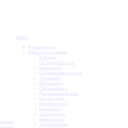
Врачи
Руководители
Взрослое отделение
Хирурги
Гастроэнтерологи
Гинекологи
Оториноларингологи
Терапевты
Кардиологи
Офтальмологи
Дерматовенерологи
Косметологи
Профпатологи
Неврологи
Аллергологи-
иммунологи
линике
Эндоскописты
ензии