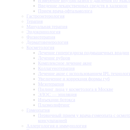
Измерение внутриглазного давления по Макл
Введение лекарственных средств в халязион
Прием врача-офтальмолога
Гастроэнтерология
Терапия
Мануальная терапия
Эндокринология
Физиотерапия
Дерматовенерология
Косметология
Лечение гипергидроза подмышечных впадин
Лечение рубцов
Комплексное лечение акне
Коллагенотерапия
Лечение акне с использованием IPL технолог
Увеличение и коррекция формы губ
Мезотерапия
Пилинг лица у косметолога в Москве
ЭЛОС — эпиляция
Инъекции ботокса
Плазмолифтинг
Гомеопатия
Первичный прием у врача-гомеопата с осмот
консультацией
Аллергология и иммунология