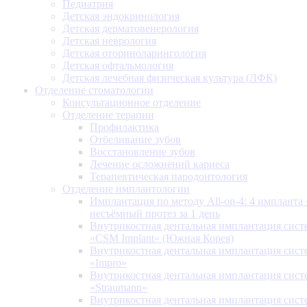
Педиатрия
Детская эндокринология
Детская дерматовенерология
Детская неврология
Детская оториноларингология
Детская офтальмология
Детская лечебная физическая культура (ЛФК)
Отделение стоматологии
Консультационное отделение
Отделение терапии
Профилактика
Отбеливание зубов
Восстановление зубов
Лечение осложнений кариеса
Терапевтическая пародонтология
Отделение имплантологии
Имплантация по методу All-on-4: 4 импланта 
несъёмный протез за 1 день
Внутрикостная дентальная имплантация сис
«CSM Implant» (Южная Корея)
Внутрикостная дентальная имплантация сис
«Impro»
Внутрикостная дентальная имплантация сис
«Straumann»
Внутрикостная дентальная имплантация сис