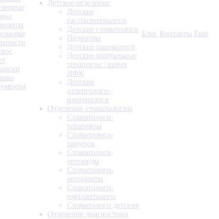
Детское отделение
зорные
Детские
аны
гастроэнтерологи
визиты
Детские стоматологи
грамма
Блог
Контакты
Ещё
Педиатры
льности
Детские гинекологи
рос
Детские мануальные
ет
терапевты / врачи
ансии
ЛФК
зывы
Детские
кументы
аллергологи-
иммунологи
Отделение стоматологии
Стоматологи-
терапевты
Стоматологи-
хирурги
Стоматологи-
ортопеды
Стоматологи-
ортодонты
Стоматологи-
имплантологи
Стоматологи детские
Отделение диагностики