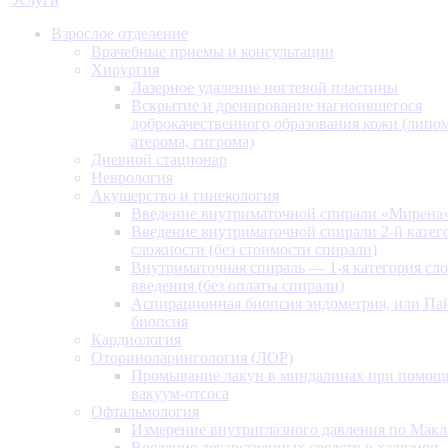
Взрослое отделение
Врачебные приемы и консультации
Хирургия
Лазерное удаление ногтевой пластины
Вскрытие и дренирование нагноившегося
доброкачественного образования кожи (липом
атерома, гигрома)
Дневной стационар
Неврология
Акушерство и гинекология
Введение внутриматочной спирали «Мирена
Введение внутриматочной спирали 2-й катег
сложности (без стоимости спирали)
Внутриматочная спираль — 1-я категория сл
введения (без оплаты спирали)
Аспирационная биопсия эндометрия, или Па
биопсия
Кардиология
Оториноларингология (ЛОР)
Промывание лакун в миндалинах при помощ
вакуум-отсоса
Офтальмология
Измерение внутриглазного давления по Макл
Введение лекарственных средств в халязион