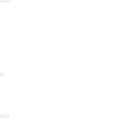
акову
ии
ром и