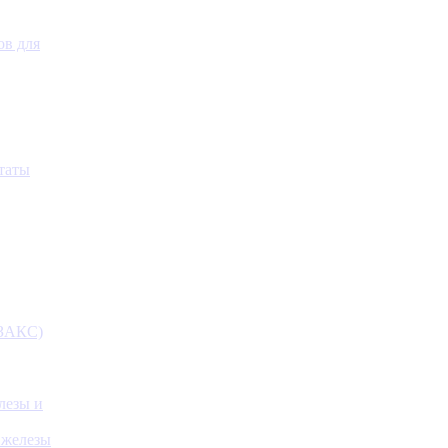
ов для
таты
(ЗАКС)
лезы и
 железы