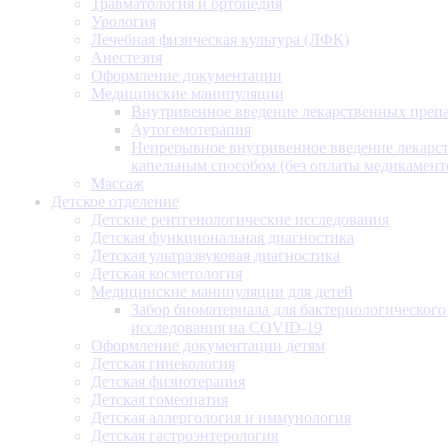
Травматология и ортопедия
Урология
Лечебная физическая культура (ЛФК)
Анестезия
Оформление документации
Медицинские манипуляции
Внутривенное введение лекарственных преп
Аутогемотерапия
Непрерывное внутривенное введение лекарс
капельным способом (без оплаты медикамент
Массаж
Детское отделение
Детские рентгенологические исследования
Детская функциональная диагностика
Детская ультразвуковая диагностика
Детская косметология
Медицинские манипуляции для детей
Забор биоматериала для бактериологического
исследования на COVID-19
Оформление документации детям
Детская гинекология
Детская физиотерапия
Детская гомеопатия
Детская аллергология и иммунология
Детская гастроэнтерология