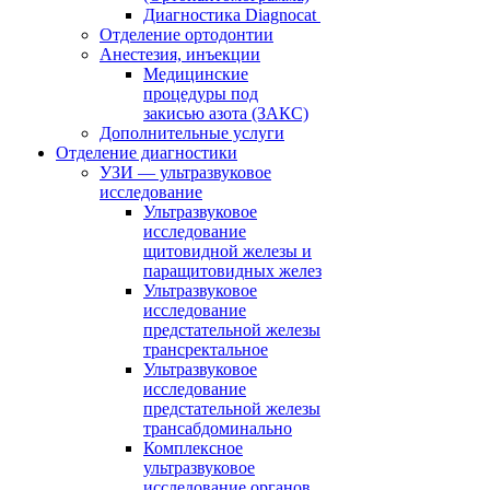
Диагностика Diagnocat
Отделение ортодонтии
Анестезия, инъекции
Медицинские
процедуры под
закисью азота (ЗАКС)
Дополнительные услуги
Отделение диагностики
УЗИ — ультразвуковое
исследование
Ультразвуковое
исследование
щитовидной железы и
паращитовидных желез
Ультразвуковое
исследование
предстательной железы
трансректальное
Ультразвуковое
исследование
предстательной железы
трансабдоминально
Комплексное
ультразвуковое
исследование органов