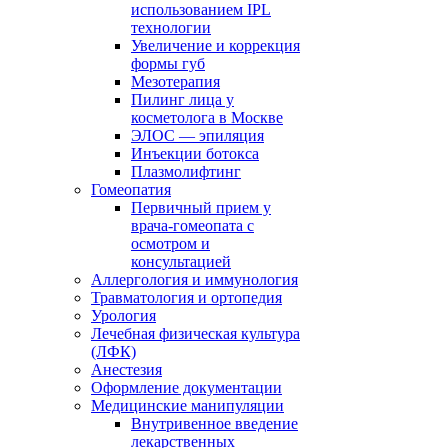
использованием IPL
технологии
Увеличение и коррекция
формы губ
Мезотерапия
Пилинг лица у
косметолога в Москве
ЭЛОС — эпиляция
Инъекции ботокса
Плазмолифтинг
Гомеопатия
Первичный прием у
врача-гомеопата с
осмотром и
консультацией
Аллергология и иммунология
Травматология и ортопедия
Урология
Лечебная физическая культура
(ЛФК)
Анестезия
Оформление документации
Медицинские манипуляции
Внутривенное введение
лекарственных