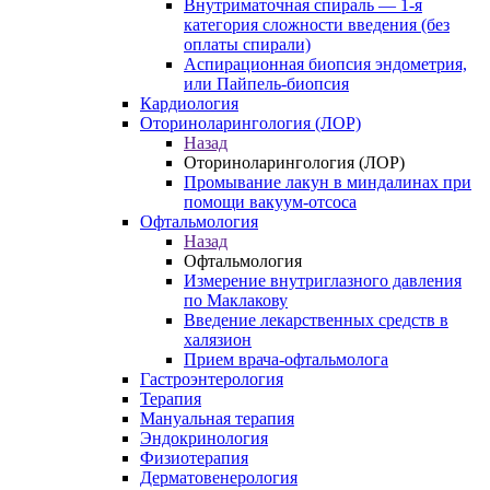
Внутриматочная спираль — 1-я
категория сложности введения (без
оплаты спирали)
Аспирационная биопсия эндометрия,
или Пайпель-биопсия
Кардиология
Оториноларингология (ЛОР)
Назад
Оториноларингология (ЛОР)
Промывание лакун в миндалинах при
помощи вакуум-отсоса
Офтальмология
Назад
Офтальмология
Измерение внутриглазного давления
по Маклакову
Введение лекарственных средств в
халязион
Прием врача-офтальмолога
Гастроэнтерология
Терапия
Мануальная терапия
Эндокринология
Физиотерапия
Дерматовенерология