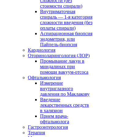
сложности (без
стоимости спирали)
Внутриматочная
спираль — 1-я категория
сложности введения (без
оплаты спирали)
Аспирационная биопсия
эндометрия, или
Пайпель-биопсия
Кардиология
Оториноларингология (ЛОР)
Промывание лакун в
миндалинах при
помощи вакуум-отсоса
Офтальмология
Измерение
внутриглазного
давления по Маклакову
Введение
лекарственных средств
в халязион
Прием врача-
офтальмолога
Гастроэнтерология
Терапия