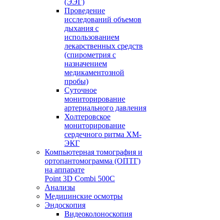
(ЭЭГ)
Проведение
исследований объемов
дыхания с
использованием
лекарственных средств
(спирометрия с
назначением
медикаментозной
пробы)
Суточное
мониторирование
артериального давления
Холтеровское
мониторирование
сердечного ритма ХМ-
ЭКГ
Компьютерная томография и
ортопантомограмма (ОПТГ)
на аппарате
Point 3D Combi 500C
Анализы
Медицинские осмотры
Эндоскопия
Видеоколоноскопия