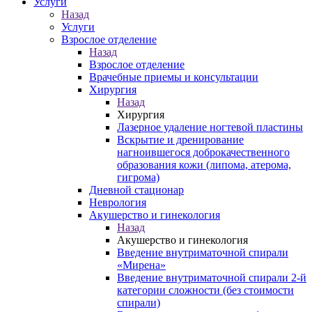
Услуги
Назад
Услуги
Взрослое отделение
Назад
Взрослое отделение
Врачебные приемы и консультации
Хирургия
Назад
Хирургия
Лазерное удаление ногтевой пластины
Вскрытие и дренирование
нагноившегося доброкачественного
образования кожи (липома, атерома,
гигрома)
Дневной стационар
Неврология
Акушерство и гинекология
Назад
Акушерство и гинекология
Введение внутриматочной спирали
«Мирена»
Введение внутриматочной спирали 2-й
категории сложности (без стоимости
спирали)