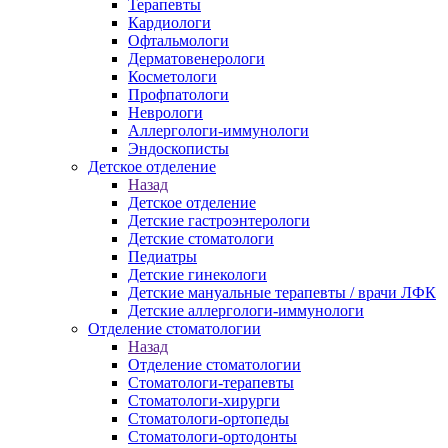
Терапевты
Кардиологи
Офтальмологи
Дерматовенерологи
Косметологи
Профпатологи
Неврологи
Аллергологи-иммунологи
Эндоскописты
Детское отделение
Назад
Детское отделение
Детские гастроэнтерологи
Детские стоматологи
Педиатры
Детские гинекологи
Детские мануальные терапевты / врачи ЛФК
Детские аллергологи-иммунологи
Отделение стоматологии
Назад
Отделение стоматологии
Стоматологи-терапевты
Стоматологи-хирурги
Стоматологи-ортопеды
Стоматологи-ортодонты