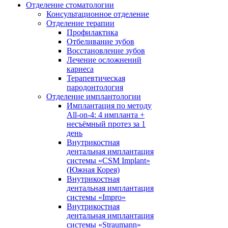
Отделение стоматологии
Консультационное отделение
Отделение терапии
Профилактика
Отбеливание зубов
Восстановление зубов
Лечение осложнений
кариеса
Терапевтическая
пародонтология
Отделение имплантологии
Имплантация по методу
All-on-4: 4 импланта +
несъёмный протез за 1
день
Внутрикостная
дентальная имплантация
системы «CSM Implant»
(Южная Корея)
Внутрикостная
дентальная имплантация
системы «Impro»
Внутрикостная
дентальная имплантация
системы «Straumann»