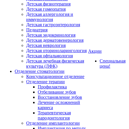
Детская физиотерапия
Детская гомеопатия
Детская аллергология и
иммунология
Детская гастроэнтерология
Педиатрия
Детская эндокринология
Детская дерматовенерология
Детская неврология
Детская оториноларингология
Акции
Детская офтальмология
Детская лечебная физическая
Специальная
культура (ЛФК)
цена!
Отделение стоматологии
Консультационное отделение
Отделение терапии
Профилактика
Отбеливание зубов
Восстановление зубов
Лечение осложнений
кариеса
Терапевтическая
пародонтология
Отделение имплантологии
Имплантация по методу