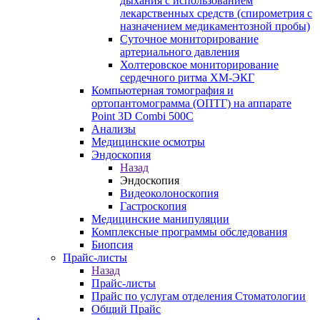
дыхания с использованием
лекарственных средств (спирометрия с
назначением медикаментозной пробы)
Суточное мониторирование
артериального давления
Холтеровское мониторирование
сердечного ритма ХМ-ЭКГ
Компьютерная томография и
ортопантомограмма (ОПТГ) на аппарате
Point 3D Combi 500C
Анализы
Медицинские осмотры
Эндоскопия
Назад
Эндоскопия
Видеоколоноскопия
Гастроскопия
Медицинские манипуляции
Комплексные программы обследования
Биопсия
Прайс-листы
Назад
Прайс-листы
Прайс по услугам отделения Стоматологии
Общий Прайс