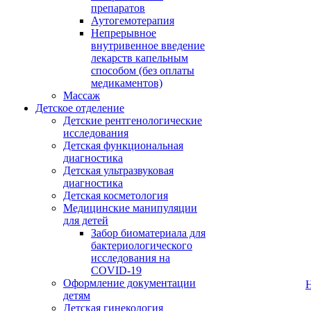
препаратов
Аутогемотерапия
Непрерывное
внутривенное введение
лекарств капельным
способом (без оплаты
медикаментов)
Массаж
Детское отделение
Детские рентгенологические
исследования
Детская функциональная
диагностика
Детская ультразвуковая
диагностика
Детская косметология
Медицинские манипуляции
для детей
Забор биоматериала для
бактериологического
исследования на
COVID-19
Оформление документации
детям
Детская гинекология