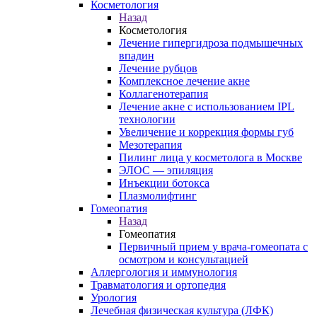
Косметология
Назад
Косметология
Лечение гипергидроза подмышечных
впадин
Лечение рубцов
Комплексное лечение акне
Коллагенотерапия
Лечение акне с использованием IPL
технологии
Увеличение и коррекция формы губ
Мезотерапия
Пилинг лица у косметолога в Москве
ЭЛОС — эпиляция
Инъекции ботокса
Плазмолифтинг
Гомеопатия
Назад
Гомеопатия
Первичный прием у врача-гомеопата с
осмотром и консультацией
Аллергология и иммунология
Травматология и ортопедия
Урология
Лечебная физическая культура (ЛФК)