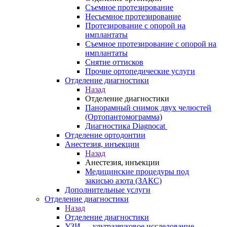
Съемное протезирование
Несъемное протезирование
Протезирование с опорой на
имплантаты
Съемное протезирование с опорой на
имплантаты
Снятие оттисков
Прочие ортопедические услуги
Отделение диагностики
Назад
Отделение диагностики
Панорамный снимок двух челюстей
(Ортопантомограмма)
Диагностика Diagnocat
Отделение ортодонтии
Анестезия, инъекции
Назад
Анестезия, инъекции
Медицинские процедуры под
закисью азота (ЗАКС)
Дополнительные услуги
Отделение диагностики
Назад
Отделение диагностики
УЗИ — ультразвуковое исследование