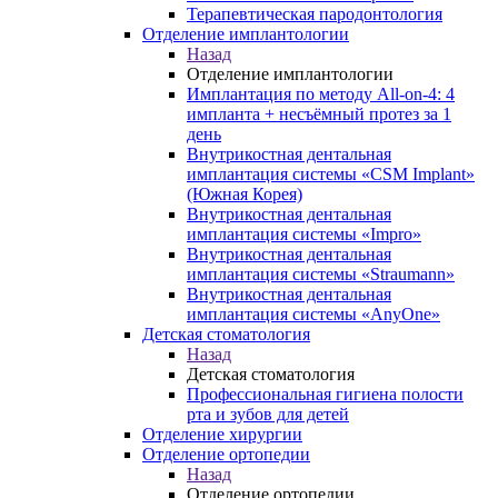
Терапевтическая пародонтология
Отделение имплантологии
Назад
Отделение имплантологии
Имплантация по методу All-on-4: 4
импланта + несъёмный протез за 1
день
Внутрикостная дентальная
имплантация системы «CSM Implant»
(Южная Корея)
Внутрикостная дентальная
имплантация системы «Impro»
Внутрикостная дентальная
имплантация системы «Straumann»
Внутрикостная дентальная
имплантация системы «AnyOne»
Детская стоматология
Назад
Детская стоматология
Профессиональная гигиена полости
рта и зубов для детей
Отделение хирургии
Отделение ортопедии
Назад
Отделение ортопедии