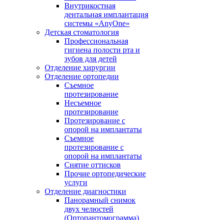
Внутрикостная
дентальная имплантация
системы «AnyOne»
Детская стоматология
Профессиональная
гигиена полости рта и
зубов для детей
Отделение хирургии
Отделение ортопедии
Съемное
протезирование
Несъемное
протезирование
Протезирование с
опорой на имплантаты
Съемное
протезирование с
опорой на имплантаты
Снятие оттисков
Прочие ортопедические
услуги
Отделение диагностики
Панорамный снимок
двух челюстей
(Ортопантомограмма)