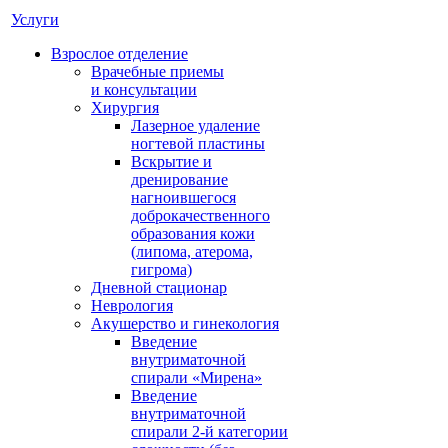
Услуги
Взрослое отделение
Врачебные приемы
и консультации
Хирургия
Лазерное удаление
ногтевой пластины
Вскрытие и
дренирование
нагноившегося
доброкачественного
образования кожи
(липома, атерома,
гигрома)
Дневной стационар
Неврология
Акушерство и гинекология
Введение
внутриматочной
спирали «Мирена»
Введение
внутриматочной
спирали 2-й категории