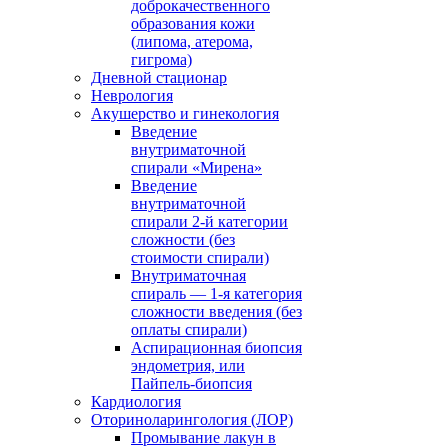
доброкачественного
образования кожи
(липома, атерома,
гигрома)
Дневной стационар
Неврология
Акушерство и гинекология
Введение
внутриматочной
спирали «Мирена»
Введение
внутриматочной
спирали 2-й категории
сложности (без
стоимости спирали)
Внутриматочная
спираль — 1-я категория
сложности введения (без
оплаты спирали)
Аспирационная биопсия
эндометрия, или
Пайпель-биопсия
Кардиология
Оториноларингология (ЛОР)
Промывание лакун в