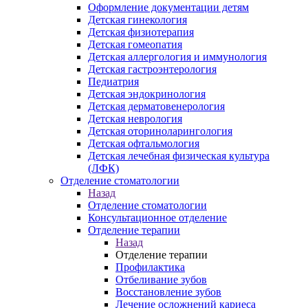
Оформление документации детям
Детская гинекология
Детская физиотерапия
Детская гомеопатия
Детская аллергология и иммунология
Детская гастроэнтерология
Педиатрия
Детская эндокринология
Детская дерматовенерология
Детская неврология
Детская оториноларингология
Детская офтальмология
Детская лечебная физическая культура
(ЛФК)
Отделение стоматологии
Назад
Отделение стоматологии
Консультационное отделение
Отделение терапии
Назад
Отделение терапии
Профилактика
Отбеливание зубов
Восстановление зубов
Лечение осложнений кариеса