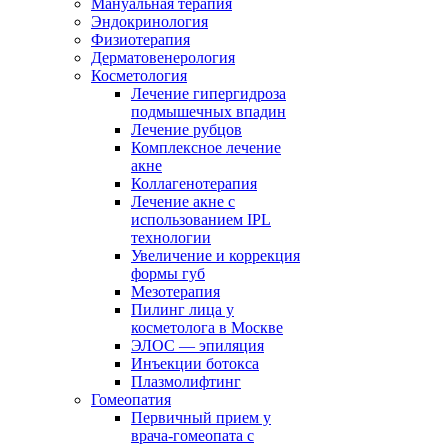
Мануальная терапия
Эндокринология
Физиотерапия
Дерматовенерология
Косметология
Лечение гипергидроза
подмышечных впадин
Лечение рубцов
Комплексное лечение
акне
Коллагенотерапия
Лечение акне с
использованием IPL
технологии
Увеличение и коррекция
формы губ
Мезотерапия
Пилинг лица у
косметолога в Москве
ЭЛОС — эпиляция
Инъекции ботокса
Плазмолифтинг
Гомеопатия
Первичный прием у
врача-гомеопата с