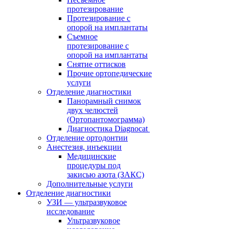
протезирование
Протезирование с
опорой на имплантаты
Съемное
протезирование с
опорой на имплантаты
Снятие оттисков
Прочие ортопедические
услуги
Отделение диагностики
Панорамный снимок
двух челюстей
(Ортопантомограмма)
Диагностика Diagnocat
Отделение ортодонтии
Анестезия, инъекции
Медицинские
процедуры под
закисью азота (ЗАКС)
Дополнительные услуги
Отделение диагностики
УЗИ — ультразвуковое
исследование
Ультразвуковое