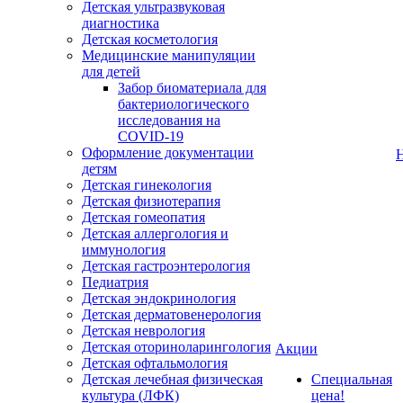
Детская ультразвуковая
диагностика
Детская косметология
Медицинские манипуляции
для детей
Забор биоматериала для
бактериологического
исследования на
COVID-19
Оформление документации
детям
Детская гинекология
Детская физиотерапия
Детская гомеопатия
Детская аллергология и
иммунология
Детская гастроэнтерология
Педиатрия
Детская эндокринология
Детская дерматовенерология
Детская неврология
Детская оториноларингология
Акции
Детская офтальмология
Детская лечебная физическая
Специальная
культура (ЛФК)
цена!