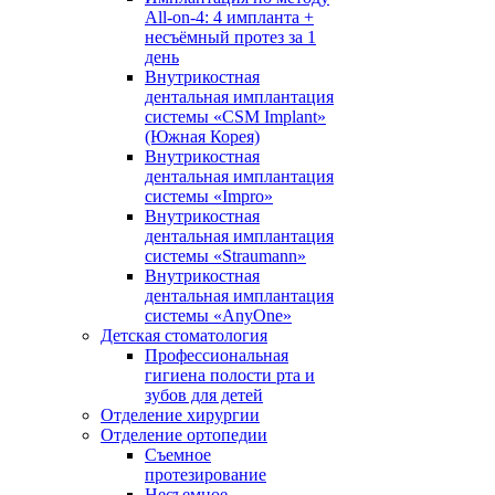
All-on-4: 4 импланта +
несъёмный протез за 1
день
Внутрикостная
дентальная имплантация
системы «CSM Implant»
(Южная Корея)
Внутрикостная
дентальная имплантация
системы «Impro»
Внутрикостная
дентальная имплантация
системы «Straumann»
Внутрикостная
дентальная имплантация
системы «AnyOne»
Детская стоматология
Профессиональная
гигиена полости рта и
зубов для детей
Отделение хирургии
Отделение ортопедии
Съемное
протезирование
Несъемное