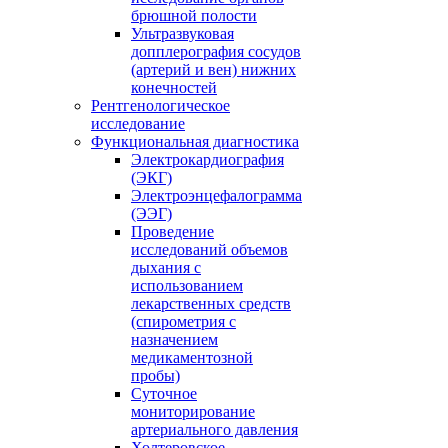
брюшной полости
Ультразвуковая
допплерография сосудов
(артерий и вен) нижних
конечностей
Рентгенологическое
исследование
Функциональная диагностика
Электрокардиография
(ЭКГ)
Электроэнцефалограмма
(ЭЭГ)
Проведение
исследований объемов
дыхания с
использованием
лекарственных средств
(спирометрия с
назначением
медикаментозной
пробы)
Суточное
мониторирование
артериального давления
Холтеровское