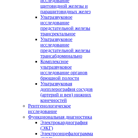
исследование
щитовидной железы и
паращитовидных желез
Ультразвуковое
исследование
предстательной железы
трансректальное
Ультразвуковое
исследование
предстательной железы
трансабдоминально
Комплексное
ультразвуковое
исследование органов
брюшной полости
Ультразвуковая
допплерография сосудов
(артерий и вен) нижних
конечностей
Рентгенологическое
исследование
Функциональная диагностика
Электрокардиография
(ЭКГ)
Электроэнцефалограмма