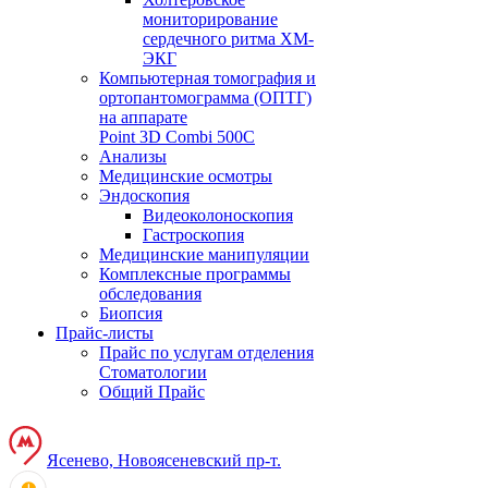
мониторирование
сердечного ритма ХМ-
ЭКГ
Компьютерная томография и
ортопантомограмма (ОПТГ)
на аппарате
Point 3D Combi 500C
Анализы
Медицинские осмотры
Эндоскопия
Видеоколоноскопия
Гастроскопия
Медицинские манипуляции
Комплексные программы
обследования
Биопсия
Прайс-листы
Прайс по услугам отделения
Стоматологии
Общий Прайс
Ясенево, Новоясеневский пр-т.