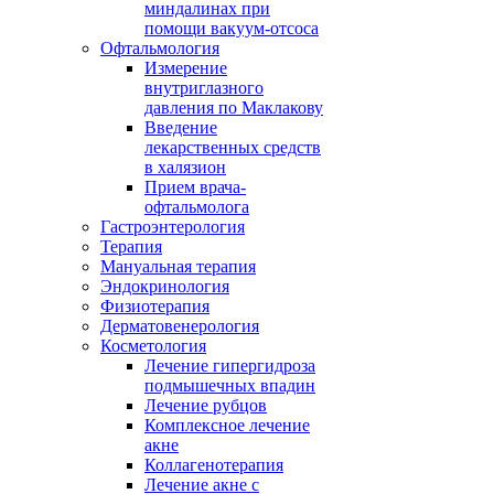
миндалинах при
помощи вакуум-отсоса
Офтальмология
Измерение
внутриглазного
давления по Маклакову
Введение
лекарственных средств
в халязион
Прием врача-
офтальмолога
Гастроэнтерология
Терапия
Мануальная терапия
Эндокринология
Физиотерапия
Дерматовенерология
Косметология
Лечение гипергидроза
подмышечных впадин
Лечение рубцов
Комплексное лечение
акне
Коллагенотерапия
Лечение акне с