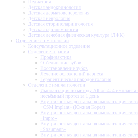
Педиатрия
Детская эндокринология
Детская дерматовенерология
Детская неврология
Детская оториноларингология
Детская офтальмология
Детская лечебная физическая культура (ЛФК)
Отделение стоматологии
Консультационное отделение
Отделение терапии
Профилактика
Отбеливание зубов
Восстановление зубов
Лечение осложнений кариеса
Терапевтическая пародонтология
Отделение имплантологии
Имплантация по методу All-on-4: 4 импланта 
несъёмный протез за 1 день
Внутрикостная дентальная имплантация сис
«CSM Implant» (Южная Корея)
Внутрикостная дентальная имплантация сис
«Impro»
Внутрикостная дентальная имплантация сис
«Straumann»
Внутрикостная дентальная имплантация сис