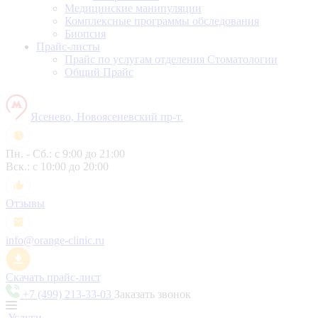
Медицинские манипуляции
Комплексные программы обследования
Биопсия
Прайс-листы
Прайс по услугам отделения Стоматологии
Общий Прайс
Ясенево, Новоясеневский пр-т.
Пн. - Сб.: с 9:00 до 21:00
Вск.: с 10:00 до 20:00
Отзывы
info@orange-clinic.ru
Скачать прайс-лист
+7 (499) 213-33-03
Заказать звонок
Услуги