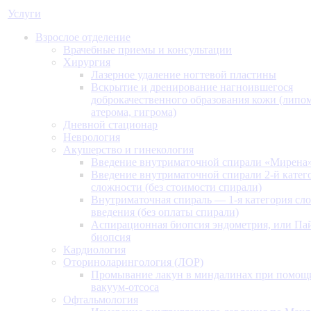
Услуги
Взрослое отделение
Врачебные приемы и консультации
Хирургия
Лазерное удаление ногтевой пластины
Вскрытие и дренирование нагноившегося
доброкачественного образования кожи (липом
атерома, гигрома)
Дневной стационар
Неврология
Акушерство и гинекология
Введение внутриматочной спирали «Мирена
Введение внутриматочной спирали 2-й катег
сложности (без стоимости спирали)
Внутриматочная спираль — 1-я категория сл
введения (без оплаты спирали)
Аспирационная биопсия эндометрия, или Па
биопсия
Кардиология
Оториноларингология (ЛОР)
Промывание лакун в миндалинах при помощ
вакуум-отсоса
Офтальмология