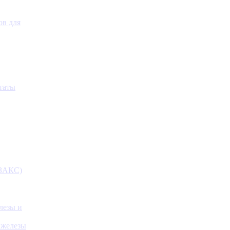
ов для
таты
(ЗАКС)
лезы и
 железы