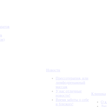
аратов
тв
ов)
Новости
Прессотерапия, или
лимфодренажный
массаж
У нас отличные
Клиника
новости!
Время заботы о себе
О к
и близких!
Лиц