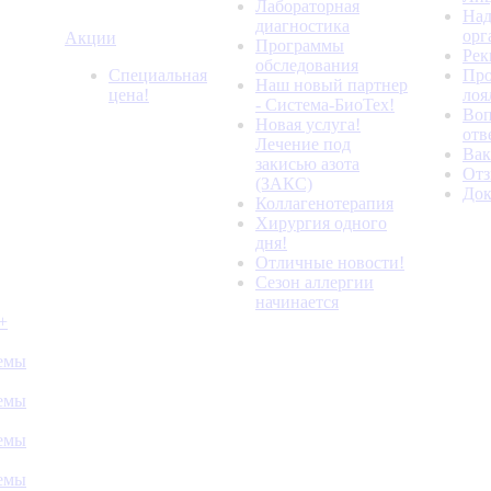
Лабораторная
Над
диагностика
орг
Акции
Программы
Рек
обследования
Специальная
Про
Наш новый партнер
цена!
лоя
- Система-БиоТех!
Воп
Новая услуга!
отв
Лечение под
Вак
закисью азота
От
(ЗАКС)
До
Коллагенотерапия
Хирургия одного
дня!
Отличные новости!
Сезон аллергии
начинается
+
темы
темы
темы
темы