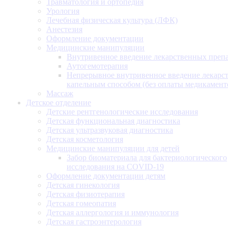
Травматология и ортопедия
Урология
Лечебная физическая культура (ЛФК)
Анестезия
Оформление документации
Медицинские манипуляции
Внутривенное введение лекарственных преп
Аутогемотерапия
Непрерывное внутривенное введение лекарс
капельным способом (без оплаты медикамент
Массаж
Детское отделение
Детские рентгенологические исследования
Детская функциональная диагностика
Детская ультразвуковая диагностика
Детская косметология
Медицинские манипуляции для детей
Забор биоматериала для бактериологического
исследования на COVID-19
Оформление документации детям
Детская гинекология
Детская физиотерапия
Детская гомеопатия
Детская аллергология и иммунология
Детская гастроэнтерология