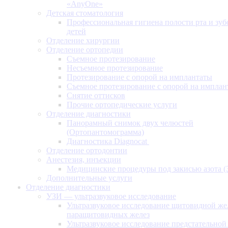
«AnyOne»
Детская стоматология
Профессиональная гигиена полости рта и зуб
детей
Отделение хирургии
Отделение ортопедии
Съемное протезирование
Несъемное протезирование
Протезирование с опорой на имплантаты
Съемное протезирование с опорой на имплан
Снятие оттисков
Прочие ортопедические услуги
Отделение диагностики
Панорамный снимок двух челюстей
(Ортопантомограмма)
Диагностика Diagnocat
Отделение ортодонтии
Анестезия, инъекции
Медицинские процедуры под закисью азота 
Дополнительные услуги
Отделение диагностики
УЗИ — ультразвуковое исследование
Ультразвуковое исследование щитовидной же
паращитовидных желез
Ультразвуковое исследование предстательной