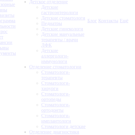
Детское отделение
зорные
Детские
аны
гастроэнтерологи
визиты
Детские стоматологи
грамма
Блог
Контакты
Ещё
Педиатры
льности
Детские гинекологи
рос
Детские мануальные
ет
терапевты / врачи
ансии
ЛФК
зывы
Детские
кументы
аллергологи-
иммунологи
Отделение стоматологии
Стоматологи-
терапевты
Стоматологи-
хирурги
Стоматологи-
ортопеды
Стоматологи-
ортодонты
Стоматологи-
имплантологи
Стоматологи детские
Отделение диагностики