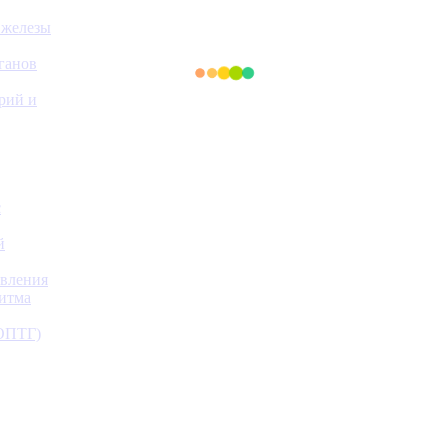
 железы
ганов
ерий и
с
й
авления
ритма
(ОПТГ)