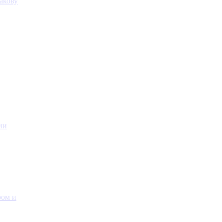
акову
ии
ром и