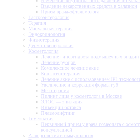
Измерение внутриглазного давления по Макл
Введение лекарственных средств в халязион
Прием врача-офтальмолога
Гастроэнтерология
Терапия
Мануальная терапия
Эндокринология
Физиотерапия
Дерматовенерология
Косметология
Лечение гипергидроза подмышечных впадин
Лечение рубцов
Комплексное лечение акне
Коллагенотерапия
Лечение акне с использованием IPL технолог
Увеличение и коррекция формы губ
Мезотерапия
Пилинг лица у косметолога в Москве
ЭЛОС — эпиляция
Инъекции ботокса
Плазмолифтинг
Гомеопатия
Первичный прием у врача-гомеопата с осмот
консультацией
Аллергология и иммунология