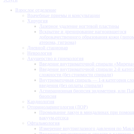
Взрослое отделение
Врачебные приемы и консультации
Хирургия
Лазерное удаление ногтевой пластины
Вскрытие и дренирование нагноившегося
доброкачественного образования кожи (липом
атерома, гигрома)
Дневной стационар
Неврология
Акушерство и гинекология
Введение внутриматочной спирали «Мирена
Введение внутриматочной спирали 2-й катег
сложности (без стоимости спирали)
Внутриматочная спираль — 1-я категория сл
введения (без оплаты спирали)
Аспирационная биопсия эндометрия, или Па
биопсия
Кардиология
Оториноларингология (ЛОР)
Промывание лакун в миндалинах при помощ
вакуум-отсоса
Офтальмология
Измерение внутриглазного давления по Макл
Введение лекарственных средств в халязион