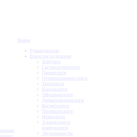
Врачи
Руководители
Взрослое отделение
Хирурги
Гастроэнтерологи
Гинекологи
Оториноларингологи
Терапевты
Кардиологи
Офтальмологи
Дерматовенерологи
Косметологи
Профпатологи
Неврологи
Аллергологи-
иммунологи
линике
Эндоскописты
ензии