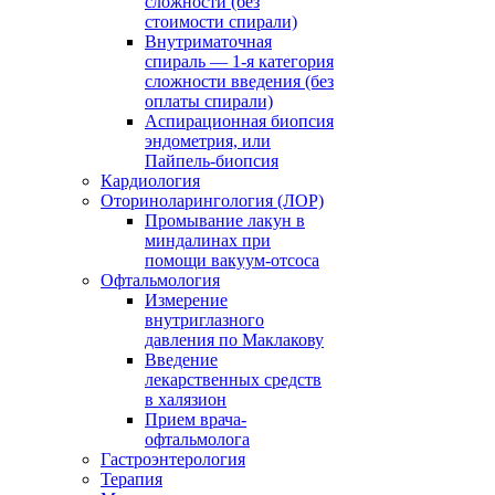
сложности (без
стоимости спирали)
Внутриматочная
спираль — 1-я категория
сложности введения (без
оплаты спирали)
Аспирационная биопсия
эндометрия, или
Пайпель-биопсия
Кардиология
Оториноларингология (ЛОР)
Промывание лакун в
миндалинах при
помощи вакуум-отсоса
Офтальмология
Измерение
внутриглазного
давления по Маклакову
Введение
лекарственных средств
в халязион
Прием врача-
офтальмолога
Гастроэнтерология
Терапия