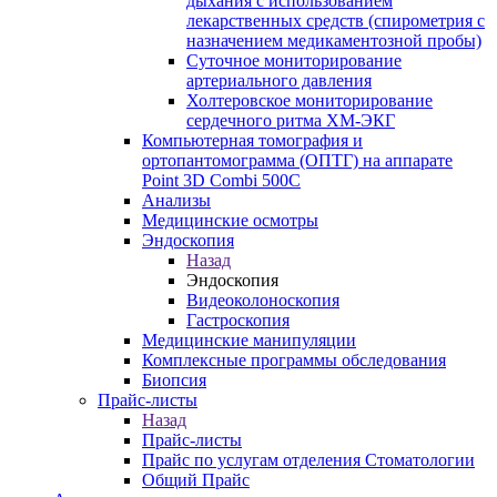
дыхания с использованием
лекарственных средств (спирометрия с
назначением медикаментозной пробы)
Суточное мониторирование
артериального давления
Холтеровское мониторирование
сердечного ритма ХМ-ЭКГ
Компьютерная томография и
ортопантомограмма (ОПТГ) на аппарате
Point 3D Combi 500C
Анализы
Медицинские осмотры
Эндоскопия
Назад
Эндоскопия
Видеоколоноскопия
Гастроскопия
Медицинские манипуляции
Комплексные программы обследования
Биопсия
Прайс-листы
Назад
Прайс-листы
Прайс по услугам отделения Стоматологии
Общий Прайс