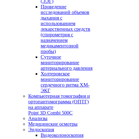
(ЭЭГ)
Проведение
исследований объемов
дыхания с
использованием
лекарственных средств
(спирометрия с
назначением
медикаментозной
пробы)
Суточное
мониторирование
артериального давления
Холтеровское
мониторирование
сердечного ритма ХМ-
ЭКГ
Компьютерная томография и
ортопантомограмма (ОПТГ)
на аппарате
Point 3D Combi 500C
Анализы
Медицинские осмотры
Эндоскопия
Видеоколоноскопия