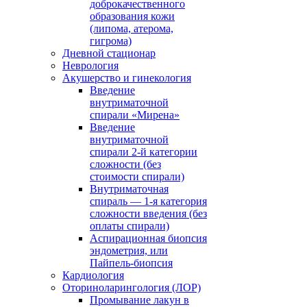
доброкачественного
образования кожи
(липома, атерома,
гигрома)
Дневной стационар
Неврология
Акушерство и гинекология
Введение
внутриматочной
спирали «Мирена»
Введение
внутриматочной
спирали 2-й категории
сложности (без
стоимости спирали)
Внутриматочная
спираль — 1-я категория
сложности введения (без
оплаты спирали)
Аспирационная биопсия
эндометрия, или
Пайпель-биопсия
Кардиология
Оториноларингология (ЛОР)
Промывание лакун в