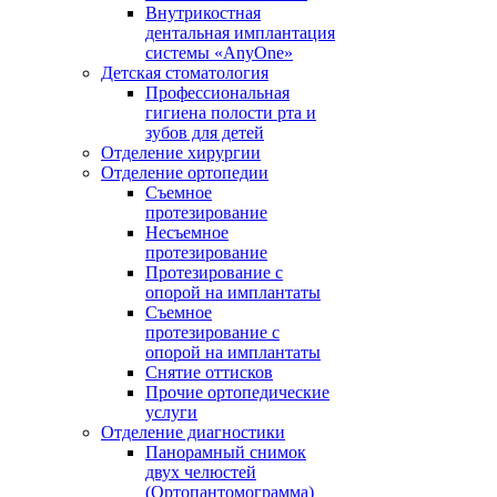
Внутрикостная
дентальная имплантация
системы «AnyOne»
Детская стоматология
Профессиональная
гигиена полости рта и
зубов для детей
Отделение хирургии
Отделение ортопедии
Съемное
протезирование
Несъемное
протезирование
Протезирование с
опорой на имплантаты
Съемное
протезирование с
опорой на имплантаты
Снятие оттисков
Прочие ортопедические
услуги
Отделение диагностики
Панорамный снимок
двух челюстей
(Ортопантомограмма)