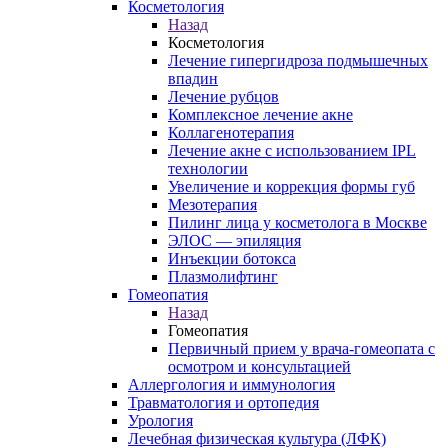
Косметология
Назад
Косметология
Лечение гипергидроза подмышечных
впадин
Лечение рубцов
Комплексное лечение акне
Коллагенотерапия
Лечение акне с использованием IPL
технологии
Увеличение и коррекция формы губ
Мезотерапия
Пилинг лица у косметолога в Москве
ЭЛОС — эпиляция
Инъекции ботокса
Плазмолифтинг
Гомеопатия
Назад
Гомеопатия
Первичный прием у врача-гомеопата с
осмотром и консультацией
Аллергология и иммунология
Травматология и ортопедия
Урология
Лечебная физическая культура (ЛФК)