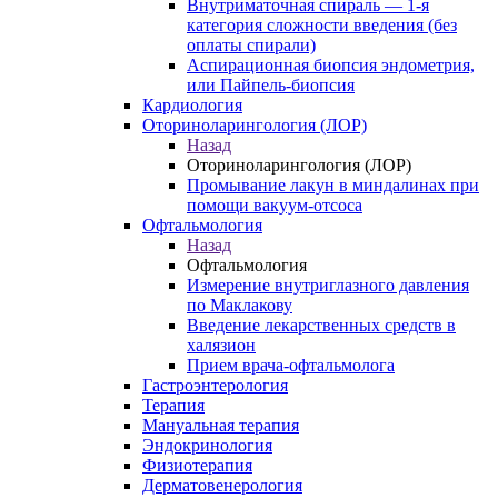
Внутриматочная спираль — 1-я
категория сложности введения (без
оплаты спирали)
Аспирационная биопсия эндометрия,
или Пайпель-биопсия
Кардиология
Оториноларингология (ЛОР)
Назад
Оториноларингология (ЛОР)
Промывание лакун в миндалинах при
помощи вакуум-отсоса
Офтальмология
Назад
Офтальмология
Измерение внутриглазного давления
по Маклакову
Введение лекарственных средств в
халязион
Прием врача-офтальмолога
Гастроэнтерология
Терапия
Мануальная терапия
Эндокринология
Физиотерапия
Дерматовенерология