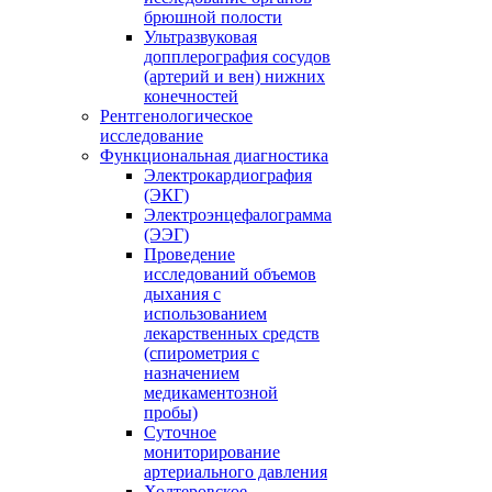
брюшной полости
Ультразвуковая
допплерография сосудов
(артерий и вен) нижних
конечностей
Рентгенологическое
исследование
Функциональная диагностика
Электрокардиография
(ЭКГ)
Электроэнцефалограмма
(ЭЭГ)
Проведение
исследований объемов
дыхания с
использованием
лекарственных средств
(спирометрия с
назначением
медикаментозной
пробы)
Суточное
мониторирование
артериального давления
Холтеровское