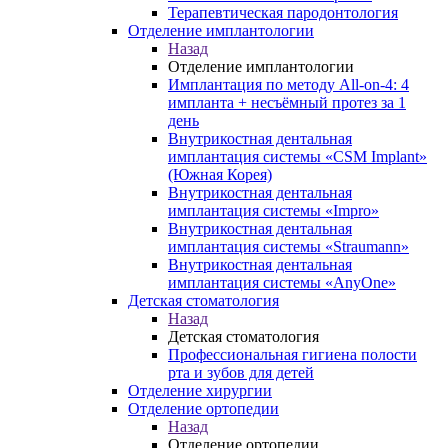
Терапевтическая пародонтология
Отделение имплантологии
Назад
Отделение имплантологии
Имплантация по методу All-on-4: 4
импланта + несъёмный протез за 1
день
Внутрикостная дентальная
имплантация системы «CSM Implant»
(Южная Корея)
Внутрикостная дентальная
имплантация системы «Impro»
Внутрикостная дентальная
имплантация системы «Straumann»
Внутрикостная дентальная
имплантация системы «AnyOne»
Детская стоматология
Назад
Детская стоматология
Профессиональная гигиена полости
рта и зубов для детей
Отделение хирургии
Отделение ортопедии
Назад
Отделение ортопедии