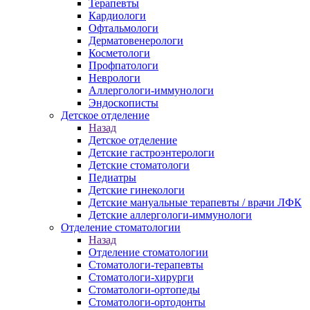
Терапевты
Кардиологи
Офтальмологи
Дерматовенерологи
Косметологи
Профпатологи
Неврологи
Аллергологи-иммунологи
Эндоскописты
Детское отделение
Назад
Детское отделение
Детские гастроэнтерологи
Детские стоматологи
Педиатры
Детские гинекологи
Детские мануальные терапевты / врачи ЛФК
Детские аллергологи-иммунологи
Отделение стоматологии
Назад
Отделение стоматологии
Стоматологи-терапевты
Стоматологи-хирурги
Стоматологи-ортопеды
Стоматологи-ортодонты