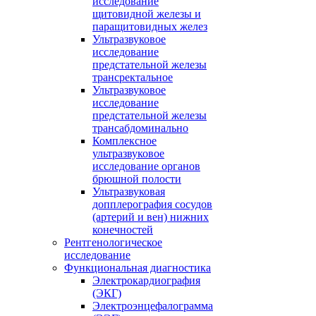
исследование
щитовидной железы и
паращитовидных желез
Ультразвуковое
исследование
предстательной железы
трансректальное
Ультразвуковое
исследование
предстательной железы
трансабдоминально
Комплексное
ультразвуковое
исследование органов
брюшной полости
Ультразвуковая
допплерография сосудов
(артерий и вен) нижних
конечностей
Рентгенологическое
исследование
Функциональная диагностика
Электрокардиография
(ЭКГ)
Электроэнцефалограмма