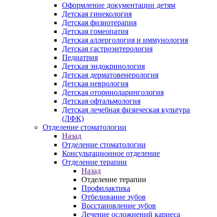
Оформление документации детям
Детская гинекология
Детская физиотерапия
Детская гомеопатия
Детская аллергология и иммунология
Детская гастроэнтерология
Педиатрия
Детская эндокринология
Детская дерматовенерология
Детская неврология
Детская оториноларингология
Детская офтальмология
Детская лечебная физическая культура
(ЛФК)
Отделение стоматологии
Назад
Отделение стоматологии
Консультационное отделение
Отделение терапии
Назад
Отделение терапии
Профилактика
Отбеливание зубов
Восстановление зубов
Лечение осложнений кариеса