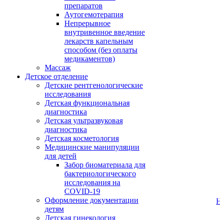
препаратов
Аутогемотерапия
Непрерывное
внутривенное введение
лекарств капельным
способом (без оплаты
медикаментов)
Массаж
Детское отделение
Детские рентгенологические
исследования
Детская функциональная
диагностика
Детская ультразвуковая
диагностика
Детская косметология
Медицинские манипуляции
для детей
Забор биоматериала для
бактериологического
исследования на
COVID-19
Оформление документации
детям
Детская гинекология