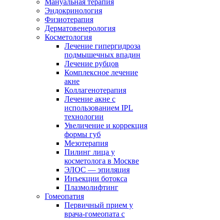
Мануальная терапия
Эндокринология
Физиотерапия
Дерматовенерология
Косметология
Лечение гипергидроза
подмышечных впадин
Лечение рубцов
Комплексное лечение
акне
Коллагенотерапия
Лечение акне с
использованием IPL
технологии
Увеличение и коррекция
формы губ
Мезотерапия
Пилинг лица у
косметолога в Москве
ЭЛОС — эпиляция
Инъекции ботокса
Плазмолифтинг
Гомеопатия
Первичный прием у
врача-гомеопата с