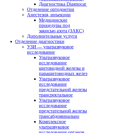
Диагностика Diagnocat
Отделение ортодонтии
Анестезия, инъекции
Медицинские
процедуры под
закисью азота (ЗАКС)
Дополнительные услуги
Отделение диагностики
УЗИ — ультразвуковое
исследование
Ультразвуковое
исследование
щитовидной железы и
паращитовидных желез
Ультразвуковое
исследование
предстательной железы
трансректальное
Ультразвуковое
исследование
предстательной железы
трансабдоминально
Комплексное
ультразвуковое
исследование органов