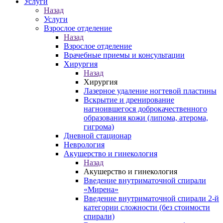
Услуги
Назад
Услуги
Взрослое отделение
Назад
Взрослое отделение
Врачебные приемы и консультации
Хирургия
Назад
Хирургия
Лазерное удаление ногтевой пластины
Вскрытие и дренирование
нагноившегося доброкачественного
образования кожи (липома, атерома,
гигрома)
Дневной стационар
Неврология
Акушерство и гинекология
Назад
Акушерство и гинекология
Введение внутриматочной спирали
«Мирена»
Введение внутриматочной спирали 2-й
категории сложности (без стоимости
спирали)