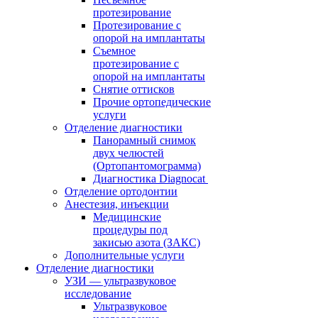
протезирование
Протезирование с
опорой на имплантаты
Съемное
протезирование с
опорой на имплантаты
Снятие оттисков
Прочие ортопедические
услуги
Отделение диагностики
Панорамный снимок
двух челюстей
(Ортопантомограмма)
Диагностика Diagnocat
Отделение ортодонтии
Анестезия, инъекции
Медицинские
процедуры под
закисью азота (ЗАКС)
Дополнительные услуги
Отделение диагностики
УЗИ — ультразвуковое
исследование
Ультразвуковое