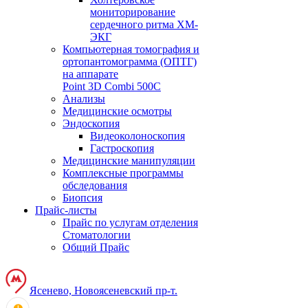
мониторирование
сердечного ритма ХМ-
ЭКГ
Компьютерная томография и
ортопантомограмма (ОПТГ)
на аппарате
Point 3D Combi 500C
Анализы
Медицинские осмотры
Эндоскопия
Видеоколоноскопия
Гастроскопия
Медицинские манипуляции
Комплексные программы
обследования
Биопсия
Прайс-листы
Прайс по услугам отделения
Стоматологии
Общий Прайс
Ясенево, Новоясеневский пр-т.