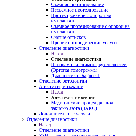
Съемное протезирование
Несъемное протезирование
Протезирование с опорой на
имплантаты
Съемное протезирование с опорой на
имплантаты
Снятие оттисков
Прочие ортопедические услуги
Отделение диагностики
Назад
Отделение диагностики
Панорамный снимок двух челюстей
(Ортопантомограмма)
Диагностика Diagnocat
Отделение ортодонтии
Анестезия, инъекции
Назад
Анестезия, инъекции
Медицинские процедуры под
закисью азота (ЗАКС)
Дополнительные услуги
Отделение диагностики
Назад
Отделение диагностики
УЗИ — ультразвуковое исследование