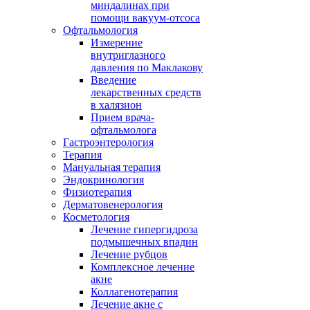
миндалинах при
помощи вакуум-отсоса
Офтальмология
Измерение
внутриглазного
давления по Маклакову
Введение
лекарственных средств
в халязион
Прием врача-
офтальмолога
Гастроэнтерология
Терапия
Мануальная терапия
Эндокринология
Физиотерапия
Дерматовенерология
Косметология
Лечение гипергидроза
подмышечных впадин
Лечение рубцов
Комплексное лечение
акне
Коллагенотерапия
Лечение акне с