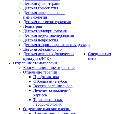
Детская физиотерапия
Детская гомеопатия
Детская аллергология и
иммунология
Детская гастроэнтерология
Педиатрия
Детская эндокринология
Детская дерматовенерология
Детская неврология
Детская оториноларингология
Акции
Детская офтальмология
Детская лечебная физическая
Специальная
культура (ЛФК)
цена!
Отделение стоматологии
Консультационное отделение
Отделение терапии
Профилактика
Отбеливание зубов
Восстановление зубов
Лечение осложнений
кариеса
Терапевтическая
пародонтология
Отделение имплантологии
Имплантация по методу