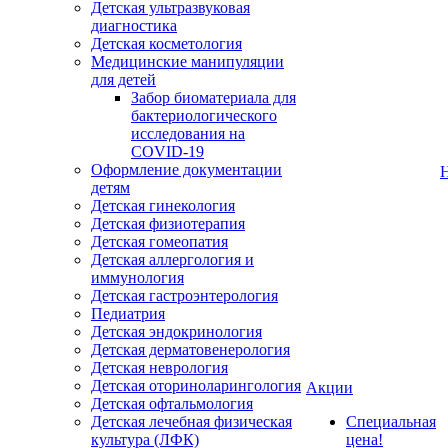
Детская ультразвуковая
диагностика
Детская косметология
Медицинские манипуляции
для детей
Забор биоматериала для
бактериологического
исследования на
COVID-19
Оформление документации
детям
Детская гинекология
Детская физиотерапия
Детская гомеопатия
Детская аллергология и
иммунология
Детская гастроэнтерология
Педиатрия
Детская эндокринология
Детская дерматовенерология
Детская неврология
Детская оториноларингология
Акции
Детская офтальмология
Детская лечебная физическая
Специальная
культура (ЛФК)
цена!