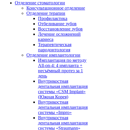
Отделение стоматологии
Консультационное отделение
Отделение терапии
Профилактика
Отбеливание зубов
Восстановление зубов
Лечение осложнений
кариеса
Терапевтическая
пародонтология
Отделение имплантологии
Имплантация по методу
All-on-4: 4 импланта +
несъёмный протез за 1
день
Внутрикостная
дентальная имплантация
системы «CSM Implant»
(Южная Корея)
Внутрикостная
дентальная имплантация
системы «Impro»
Внутрикостная
дентальная имплантация
системы «Straumann»