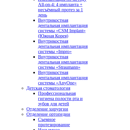
All-on-4: 4 импланта +
несъёмный протез за 1
день
Внутрикостная
дентальная имплантация
системы «CSM Implant»
(Южная Корея)
Внутрикостная
дентальная имплантация
системы «Impro»
Внутрикостная
дентальная имплантация
системы «Straumann»
Внутрикостная
дентальная имплантация
системы «AnyOne»
Детская стоматология
Профессиональная
гигиена полости рта и
зубов для детей
Отделение хирургии
Отделение ортопедии
Съемное
протезирование
Несъемное