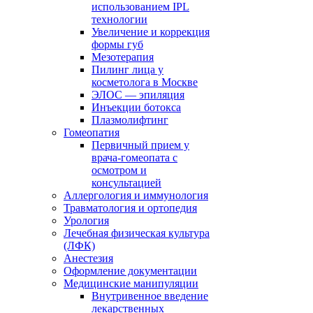
использованием IPL
технологии
Увеличение и коррекция
формы губ
Мезотерапия
Пилинг лица у
косметолога в Москве
ЭЛОС — эпиляция
Инъекции ботокса
Плазмолифтинг
Гомеопатия
Первичный прием у
врача-гомеопата с
осмотром и
консультацией
Аллергология и иммунология
Травматология и ортопедия
Урология
Лечебная физическая культура
(ЛФК)
Анестезия
Оформление документации
Медицинские манипуляции
Внутривенное введение
лекарственных