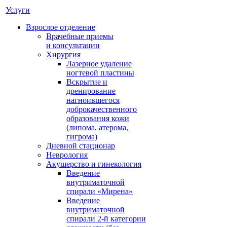
Услуги
Взрослое отделение
Врачебные приемы
и консультации
Хирургия
Лазерное удаление
ногтевой пластины
Вскрытие и
дренирование
нагноившегося
доброкачественного
образования кожи
(липома, атерома,
гигрома)
Дневной стационар
Неврология
Акушерство и гинекология
Введение
внутриматочной
спирали «Мирена»
Введение
внутриматочной
спирали 2-й категории