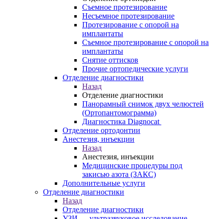
Съемное протезирование
Несъемное протезирование
Протезирование с опорой на
имплантаты
Съемное протезирование с опорой на
имплантаты
Снятие оттисков
Прочие ортопедические услуги
Отделение диагностики
Назад
Отделение диагностики
Панорамный снимок двух челюстей
(Ортопантомограмма)
Диагностика Diagnocat
Отделение ортодонтии
Анестезия, инъекции
Назад
Анестезия, инъекции
Медицинские процедуры под
закисью азота (ЗАКС)
Дополнительные услуги
Отделение диагностики
Назад
Отделение диагностики
УЗИ — ультразвуковое исследование