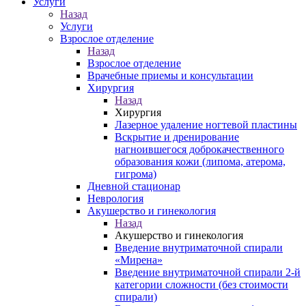
Услуги
Назад
Услуги
Взрослое отделение
Назад
Взрослое отделение
Врачебные приемы и консультации
Хирургия
Назад
Хирургия
Лазерное удаление ногтевой пластины
Вскрытие и дренирование
нагноившегося доброкачественного
образования кожи (липома, атерома,
гигрома)
Дневной стационар
Неврология
Акушерство и гинекология
Назад
Акушерство и гинекология
Введение внутриматочной спирали
«Мирена»
Введение внутриматочной спирали 2-й
категории сложности (без стоимости
спирали)