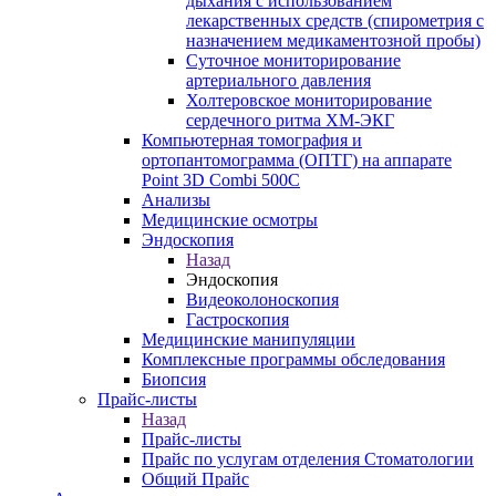
дыхания с использованием
лекарственных средств (спирометрия с
назначением медикаментозной пробы)
Суточное мониторирование
артериального давления
Холтеровское мониторирование
сердечного ритма ХМ-ЭКГ
Компьютерная томография и
ортопантомограмма (ОПТГ) на аппарате
Point 3D Combi 500C
Анализы
Медицинские осмотры
Эндоскопия
Назад
Эндоскопия
Видеоколоноскопия
Гастроскопия
Медицинские манипуляции
Комплексные программы обследования
Биопсия
Прайс-листы
Назад
Прайс-листы
Прайс по услугам отделения Стоматологии
Общий Прайс