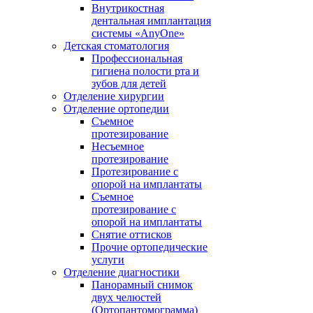
Внутрикостная
дентальная имплантация
системы «AnyOne»
Детская стоматология
Профессиональная
гигиена полости рта и
зубов для детей
Отделение хирургии
Отделение ортопедии
Съемное
протезирование
Несъемное
протезирование
Протезирование с
опорой на имплантаты
Съемное
протезирование с
опорой на имплантаты
Снятие оттисков
Прочие ортопедические
услуги
Отделение диагностики
Панорамный снимок
двух челюстей
(Ортопантомограмма)