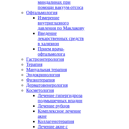
миндалинах при
помощи вакуум-отсоса
Офтальмология
Измерение
внутриглазного
давления по Маклакову
Введение
лекарственных средств
в халязион
Прием врача-
офтальмолога
Гастроэнтерология
Терапия
Мануальная терапия
Эндокринология
Физиотерапия
Дерматовенерология
Косметология
Лечение гипергидроза
подмышечных впадин
Лечение рубцов
Комплексное лечение
акне
Коллагенотерапия
Лечение акне с