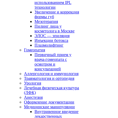
использованием IPL
технологии
Увеличение и коррекция
формы губ
Мезотерапия
Пилинг лица у
косметолога в Москве
ЭЛОС — эпиляция
Инъекции ботокса
Плазмолифтинг
Гомеопатия
Первичный прием у
врача-гомеопата с
осмотром и
консультацией
Аллергология и иммунология
Травматология и ортопедия
Урология
Лечебная физическая культура
(ЛФК)
Анестезия
Оформление документации
Медицинские манипуляции
Внутривенное введение
лекарственных