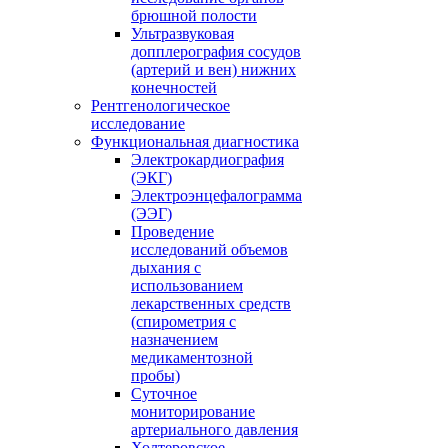
брюшной полости
Ультразвуковая
допплерография сосудов
(артерий и вен) нижних
конечностей
Рентгенологическое
исследование
Функциональная диагностика
Электрокардиография
(ЭКГ)
Электроэнцефалограмма
(ЭЭГ)
Проведение
исследований объемов
дыхания с
использованием
лекарственных средств
(спирометрия с
назначением
медикаментозной
пробы)
Суточное
мониторирование
артериального давления
Холтеровское