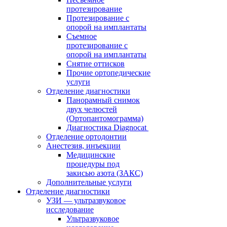
протезирование
Протезирование с
опорой на имплантаты
Съемное
протезирование с
опорой на имплантаты
Снятие оттисков
Прочие ортопедические
услуги
Отделение диагностики
Панорамный снимок
двух челюстей
(Ортопантомограмма)
Диагностика Diagnocat
Отделение ортодонтии
Анестезия, инъекции
Медицинские
процедуры под
закисью азота (ЗАКС)
Дополнительные услуги
Отделение диагностики
УЗИ — ультразвуковое
исследование
Ультразвуковое