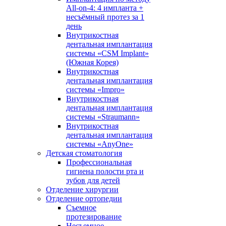
All-on-4: 4 импланта +
несъёмный протез за 1
день
Внутрикостная
дентальная имплантация
системы «CSM Implant»
(Южная Корея)
Внутрикостная
дентальная имплантация
системы «Impro»
Внутрикостная
дентальная имплантация
системы «Straumann»
Внутрикостная
дентальная имплантация
системы «AnyOne»
Детская стоматология
Профессиональная
гигиена полости рта и
зубов для детей
Отделение хирургии
Отделение ортопедии
Съемное
протезирование
Несъемное