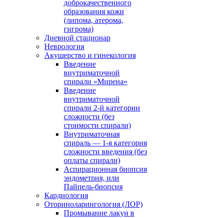
доброкачественного
образования кожи
(липома, атерома,
гигрома)
Дневной стационар
Неврология
Акушерство и гинекология
Введение
внутриматочной
спирали «Мирена»
Введение
внутриматочной
спирали 2-й категории
сложности (без
стоимости спирали)
Внутриматочная
спираль — 1-я категория
сложности введения (без
оплаты спирали)
Аспирационная биопсия
эндометрия, или
Пайпель-биопсия
Кардиология
Оториноларингология (ЛОР)
Промывание лакун в