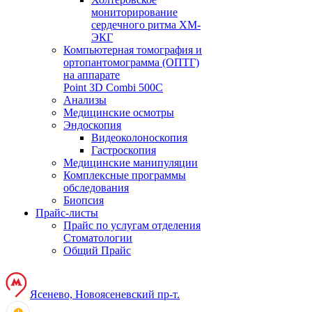
мониторирование
сердечного ритма ХМ-
ЭКГ
Компьютерная томография и
ортопантомограмма (ОПТГ)
на аппарате
Point 3D Combi 500C
Анализы
Медицинские осмотры
Эндоскопия
Видеоколоноскопия
Гастроскопия
Медицинские манипуляции
Комплексные программы
обследования
Биопсия
Прайс-листы
Прайс по услугам отделения
Стоматологии
Общий Прайс
Ясенево, Новоясеневский пр-т.