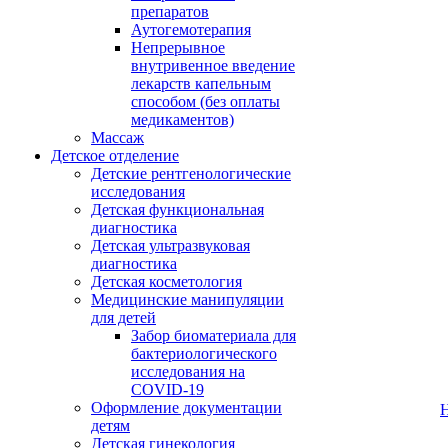
препаратов
Аутогемотерапия
Непрерывное
внутривенное введение
лекарств капельным
способом (без оплаты
медикаментов)
Массаж
Детское отделение
Детские рентгенологические
исследования
Детская функциональная
диагностика
Детская ультразвуковая
диагностика
Детская косметология
Медицинские манипуляции
для детей
Забор биоматериала для
бактериологического
исследования на
COVID-19
Оформление документации
детям
Детская гинекология