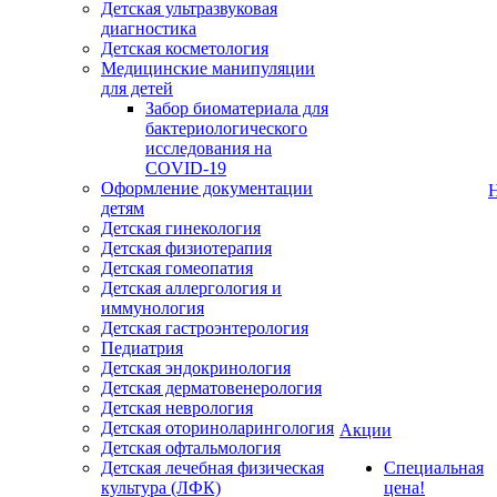
Детская ультразвуковая
диагностика
Детская косметология
Медицинские манипуляции
для детей
Забор биоматериала для
бактериологического
исследования на
COVID-19
Оформление документации
детям
Детская гинекология
Детская физиотерапия
Детская гомеопатия
Детская аллергология и
иммунология
Детская гастроэнтерология
Педиатрия
Детская эндокринология
Детская дерматовенерология
Детская неврология
Детская оториноларингология
Акции
Детская офтальмология
Детская лечебная физическая
Специальная
культура (ЛФК)
цена!