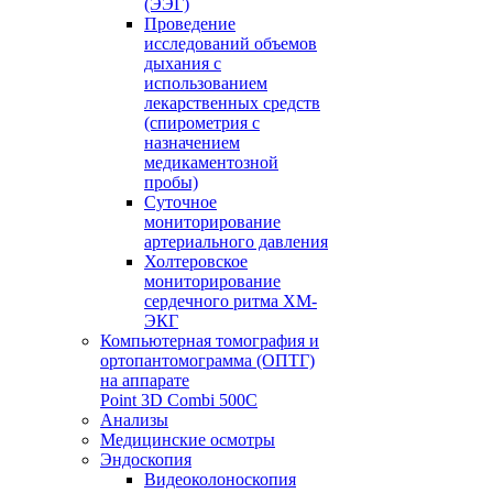
(ЭЭГ)
Проведение
исследований объемов
дыхания с
использованием
лекарственных средств
(спирометрия с
назначением
медикаментозной
пробы)
Суточное
мониторирование
артериального давления
Холтеровское
мониторирование
сердечного ритма ХМ-
ЭКГ
Компьютерная томография и
ортопантомограмма (ОПТГ)
на аппарате
Point 3D Combi 500C
Анализы
Медицинские осмотры
Эндоскопия
Видеоколоноскопия