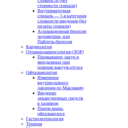
сложности (без
стоимости спирали)
Внутриматочная
спираль — 1-я категория
сложности введения (без
оплаты спирали)
Аспирационная биопсия
эндометрия, или
Пайпель-биопсия
Кардиология
Оториноларингология (ЛОР)
Промывание лакун в
миндалинах при
помощи вакуум-отсоса
Офтальмология
Измерение
внутриглазного
давления по Маклакову
Введение
лекарственных средств
в халязион
Прием врача-
офтальмолога
Гастроэнтерология
Терапия