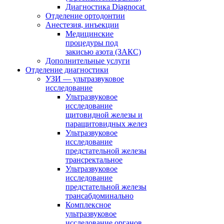
Диагностика Diagnocat
Отделение ортодонтии
Анестезия, инъекции
Медицинские
процедуры под
закисью азота (ЗАКС)
Дополнительные услуги
Отделение диагностики
УЗИ — ультразвуковое
исследование
Ультразвуковое
исследование
щитовидной железы и
паращитовидных желез
Ультразвуковое
исследование
предстательной железы
трансректальное
Ультразвуковое
исследование
предстательной железы
трансабдоминально
Комплексное
ультразвуковое
исследование органов