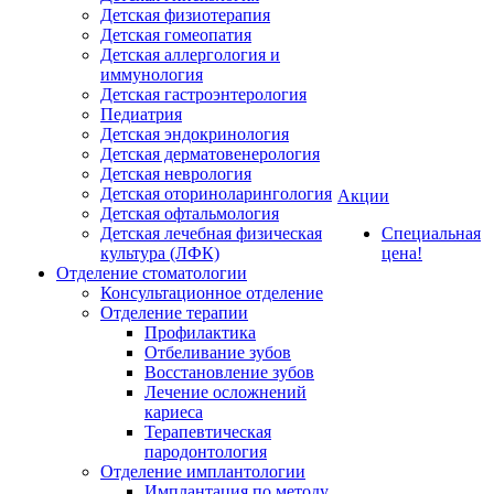
Детская физиотерапия
Детская гомеопатия
Детская аллергология и
иммунология
Детская гастроэнтерология
Педиатрия
Детская эндокринология
Детская дерматовенерология
Детская неврология
Детская оториноларингология
Акции
Детская офтальмология
Детская лечебная физическая
Специальная
культура (ЛФК)
цена!
Отделение стоматологии
Консультационное отделение
Отделение терапии
Профилактика
Отбеливание зубов
Восстановление зубов
Лечение осложнений
кариеса
Терапевтическая
пародонтология
Отделение имплантологии
Имплантация по методу