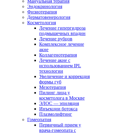
Мануальная терапия
Эндокринология
Физиотерапия
Дерматовенерология
Косметология
Лечение гипергидроза
подмышечных впадин
Лечение рубцов
Комплексное лечение
акне
Коллагенотерапия
Лечение акне с
использованием IPL
технологии
Увеличение и коррекция
формы губ
Мезотерапия
Пилинг лица у
косметолога в Москве
ЭЛОС — эпиляция
Инъекции ботокса
Плазмолифтинг
Гомеопатия
Первичный прием у
врача-гомеопата с