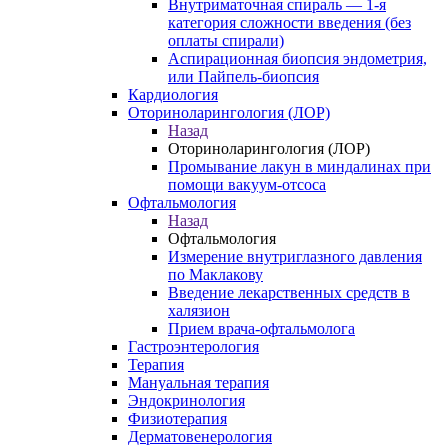
Внутриматочная спираль — 1-я
категория сложности введения (без
оплаты спирали)
Аспирационная биопсия эндометрия,
или Пайпель-биопсия
Кардиология
Оториноларингология (ЛОР)
Назад
Оториноларингология (ЛОР)
Промывание лакун в миндалинах при
помощи вакуум-отсоса
Офтальмология
Назад
Офтальмология
Измерение внутриглазного давления
по Маклакову
Введение лекарственных средств в
халязион
Прием врача-офтальмолога
Гастроэнтерология
Терапия
Мануальная терапия
Эндокринология
Физиотерапия
Дерматовенерология