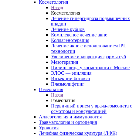
Косметология
Назад
Косметология
Лечение гипергидроза подмышечных
впадин
Лечение рубцов
Комплексное лечение акне
Коллагенотерапия
Лечение акне с использованием IPL
технологии
Увеличение и коррекция формы губ
Мезотерапия
Пилинг лица у косметолога в Москве
ЭЛОС — эпиляция
Инъекции ботокса
Плазмолифтинг
Гомеопатия
Назад
Гомеопатия
Первичный прием у врача-гомеопата с
осмотром и консультацией
Аллергология и иммунология
Травматология и ортопедия
Урология
Лечебная физическая культура (ЛФК)