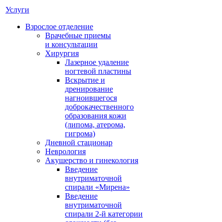
Услуги
Взрослое отделение
Врачебные приемы
и консультации
Хирургия
Лазерное удаление
ногтевой пластины
Вскрытие и
дренирование
нагноившегося
доброкачественного
образования кожи
(липома, атерома,
гигрома)
Дневной стационар
Неврология
Акушерство и гинекология
Введение
внутриматочной
спирали «Мирена»
Введение
внутриматочной
спирали 2-й категории