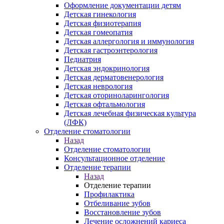
Оформление документации детям
Детская гинекология
Детская физиотерапия
Детская гомеопатия
Детская аллергология и иммунология
Детская гастроэнтерология
Педиатрия
Детская эндокринология
Детская дерматовенерология
Детская неврология
Детская оториноларингология
Детская офтальмология
Детская лечебная физическая культура
(ЛФК)
Отделение стоматологии
Назад
Отделение стоматологии
Консультационное отделение
Отделение терапии
Назад
Отделение терапии
Профилактика
Отбеливание зубов
Восстановление зубов
Лечение осложнений кариеса