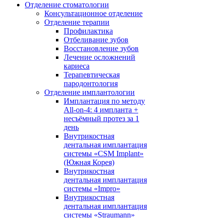
Отделение стоматологии
Консультационное отделение
Отделение терапии
Профилактика
Отбеливание зубов
Восстановление зубов
Лечение осложнений
кариеса
Терапевтическая
пародонтология
Отделение имплантологии
Имплантация по методу
All-on-4: 4 импланта +
несъёмный протез за 1
день
Внутрикостная
дентальная имплантация
системы «CSM Implant»
(Южная Корея)
Внутрикостная
дентальная имплантация
системы «Impro»
Внутрикостная
дентальная имплантация
системы «Straumann»