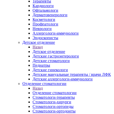
Терапевты
Кардиологи
Офтальмологи
Дерматовенерологи
Косметологи
Профпатологи
Неврологи
Аллергологи-иммунологи
Эндоскописты
Детское отделение
Назад
Детское отделение
Детские гастроэнтерологи
Детские стоматологи
Педиатры
Детские гинекологи
Детские мануальные терапевты / врачи ЛФК
Детские аллергологи-иммунологи
Отделение стоматологии
Назад
Отделение стоматологии
Стоматологи-терапевты
Стоматологи-хирурги
Стоматологи-ортопеды
Стоматологи-ортодонты