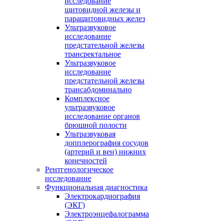
исследование
щитовидной железы и
паращитовидных желез
Ультразвуковое
исследование
предстательной железы
трансректальное
Ультразвуковое
исследование
предстательной железы
трансабдоминально
Комплексное
ультразвуковое
исследование органов
брюшной полости
Ультразвуковая
допплерография сосудов
(артерий и вен) нижних
конечностей
Рентгенологическое
исследование
Функциональная диагностика
Электрокардиография
(ЭКГ)
Электроэнцефалограмма