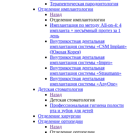
Терапевтическая пародонтология
Отделение имплантологии
Назад
Отделение имплантологии
Имплантация по методу All-on-4: 4
импланта + несъёмный протез за 1
день
Внутрикостная дентальная
имплантация системы «CSM Implant»
(Южная Корея)
Внутрикостная дентальная
имплантация системы «Impro»
Внутрикостная дентальная
имплантация системы «Straumann»
Внутрикостная дентальная
имплантация системы «AnyOne»
Детская стоматология
Назад
Детская стоматология
Профессиональная гигиена полости
рта и зубов для детей
Отделение хирургии
Отделение ортопедии
Назад
Отделение ортопедии