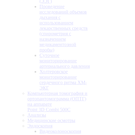
(ЭЭГ)
Проведение
исследований объемов
дыхания с
использованием
лекарственных средств
(спирометрия с
назначением
медикаментозной
пробы)
Суточное
мониторирование
артериального давления
Холтеровское
мониторирование
сердечного ритма ХМ-
ЭКГ
Компьютерная томография и
ортопантомограмма (ОПТГ)
на аппарате
Point 3D Combi 500C
Анализы
Медицинские осмотры
Эндоскопия
Видеоколоноскопия