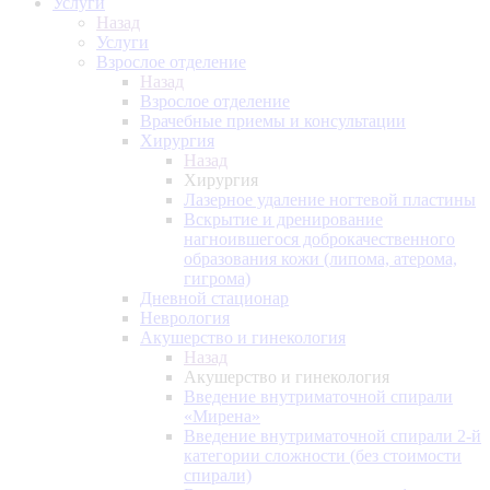
Услуги
Назад
Услуги
Взрослое отделение
Назад
Взрослое отделение
Врачебные приемы и консультации
Хирургия
Назад
Хирургия
Лазерное удаление ногтевой пластины
Вскрытие и дренирование
нагноившегося доброкачественного
образования кожи (липома, атерома,
гигрома)
Дневной стационар
Неврология
Акушерство и гинекология
Назад
Акушерство и гинекология
Введение внутриматочной спирали
«Мирена»
Введение внутриматочной спирали 2-й
категории сложности (без стоимости
спирали)