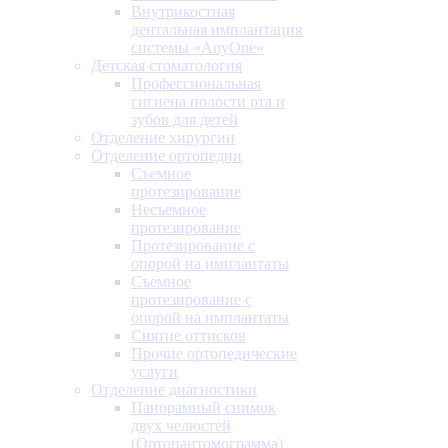
Внутрикостная
дентальная имплантация
системы «AnyOne»
Детская стоматология
Профессиональная
гигиена полости рта и
зубов для детей
Отделение хирургии
Отделение ортопедии
Съемное
протезирование
Несъемное
протезирование
Протезирование с
опорой на имплантаты
Съемное
протезирование с
опорой на имплантаты
Снятие оттисков
Прочие ортопедические
услуги
Отделение диагностики
Панорамный снимок
двух челюстей
(Ортопантомограмма)