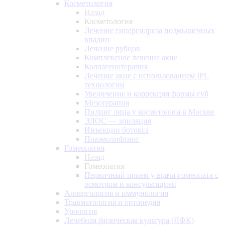
Косметология
Назад
Косметология
Лечение гипергидроза подмышечных
впадин
Лечение рубцов
Комплексное лечение акне
Коллагенотерапия
Лечение акне с использованием IPL
технологии
Увеличение и коррекция формы губ
Мезотерапия
Пилинг лица у косметолога в Москве
ЭЛОС — эпиляция
Инъекции ботокса
Плазмолифтинг
Гомеопатия
Назад
Гомеопатия
Первичный прием у врача-гомеопата с
осмотром и консультацией
Аллергология и иммунология
Травматология и ортопедия
Урология
Лечебная физическая культура (ЛФК)