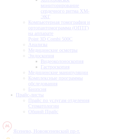
мониторирование
сердечного ритма ХМ-
ЭКГ
Компьютерная томография и
ортопантомограмма (ОПТГ)
на аппарате
Point 3D Combi 500C
Анализы
Медицинские осмотры
Эндоскопия
Видеоколоноскопия
Гастроскопия
Медицинские манипуляции
Комплексные программы
обследования
Биопсия
Прайс-листы
Прайс по услугам отделения
Стоматологии
Общий Прайс
Ясенево, Новоясеневский пр-т.