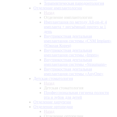
Терапевтическая пародонтология
Отделение имплантологии
Назад
Отделение имплантологии
Имплантация по методу All-on-4: 4
импланта + несъёмный протез за 1
день
Внутрикостная дентальная
имплантация системы «CSM Implant»
(Южная Корея)
Внутрикостная дентальная
имплантация системы «Impro»
Внутрикостная дентальная
имплантация системы «Straumann»
Внутрикостная дентальная
имплантация системы «AnyOne»
Детская стоматология
Назад
Детская стоматология
Профессиональная гигиена полости
рта и зубов для детей
Отделение хирургии
Отделение ортопедии
Назад
Отделение ортопедии