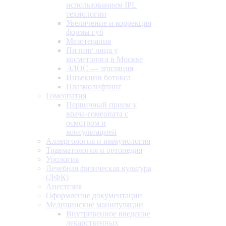
использованием IPL
технологии
Увеличение и коррекция
формы губ
Мезотерапия
Пилинг лица у
косметолога в Москве
ЭЛОС — эпиляция
Инъекции ботокса
Плазмолифтинг
Гомеопатия
Первичный прием у
врача-гомеопата с
осмотром и
консультацией
Аллергология и иммунология
Травматология и ортопедия
Урология
Лечебная физическая культура
(ЛФК)
Анестезия
Оформление документации
Медицинские манипуляции
Внутривенное введение
лекарственных