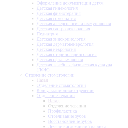
Оформление документации детям
Детская гинекология
Детская физиотерапия
Детская гомеопатия
Детская аллергология и иммунология
Детская гастроэнтерология
Педиатрия
Детская эндокринология
Детская дерматовенерология
Детская неврология
Детская оториноларингология
Детская офтальмология
Детская лечебная физическая культура
(ЛФК)
Отделение стоматологии
Назад
Отделение стоматологии
Консультационное отделение
Отделение терапии
Назад
Отделение терапии
Профилактика
Отбеливание зубов
Восстановление зубов
Лечение осложнений кариеса