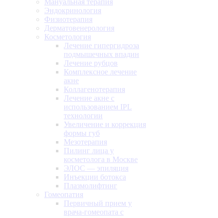
Мануальная терапия
Эндокринология
Физиотерапия
Дерматовенерология
Косметология
Лечение гипергидроза
подмышечных впадин
Лечение рубцов
Комплексное лечение
акне
Коллагенотерапия
Лечение акне с
использованием IPL
технологии
Увеличение и коррекция
формы губ
Мезотерапия
Пилинг лица у
косметолога в Москве
ЭЛОС — эпиляция
Инъекции ботокса
Плазмолифтинг
Гомеопатия
Первичный прием у
врача-гомеопата с