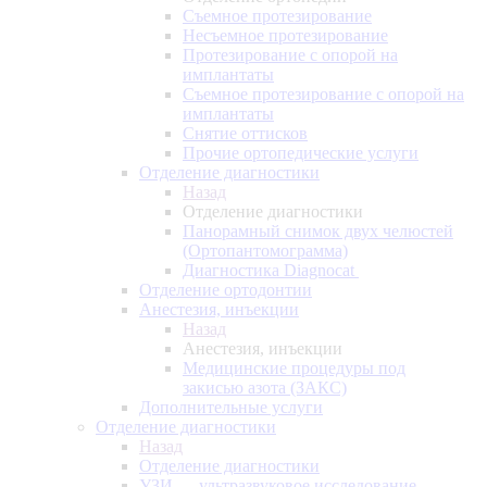
Съемное протезирование
Несъемное протезирование
Протезирование с опорой на
имплантаты
Съемное протезирование с опорой на
имплантаты
Снятие оттисков
Прочие ортопедические услуги
Отделение диагностики
Назад
Отделение диагностики
Панорамный снимок двух челюстей
(Ортопантомограмма)
Диагностика Diagnocat
Отделение ортодонтии
Анестезия, инъекции
Назад
Анестезия, инъекции
Медицинские процедуры под
закисью азота (ЗАКС)
Дополнительные услуги
Отделение диагностики
Назад
Отделение диагностики
УЗИ — ультразвуковое исследование