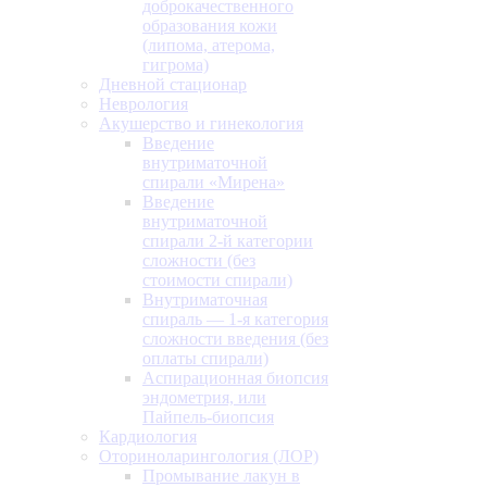
доброкачественного
образования кожи
(липома, атерома,
гигрома)
Дневной стационар
Неврология
Акушерство и гинекология
Введение
внутриматочной
спирали «Мирена»
Введение
внутриматочной
спирали 2-й категории
сложности (без
стоимости спирали)
Внутриматочная
спираль — 1-я категория
сложности введения (без
оплаты спирали)
Аспирационная биопсия
эндометрия, или
Пайпель-биопсия
Кардиология
Оториноларингология (ЛОР)
Промывание лакун в