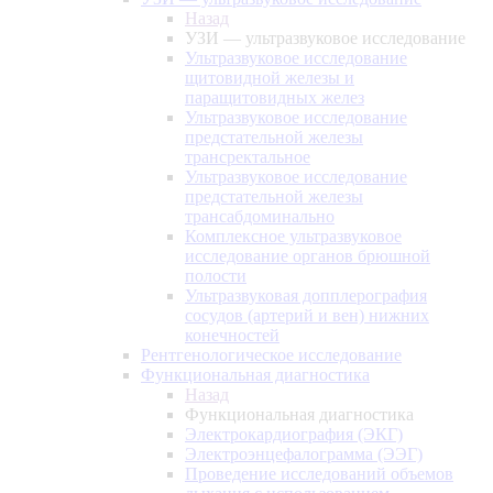
Назад
УЗИ — ультразвуковое исследование
Ультразвуковое исследование
щитовидной железы и
паращитовидных желез
Ультразвуковое исследование
предстательной железы
трансректальное
Ультразвуковое исследование
предстательной железы
трансабдоминально
Комплексное ультразвуковое
исследование органов брюшной
полости
Ультразвуковая допплерография
сосудов (артерий и вен) нижних
конечностей
Рентгенологическое исследование
Функциональная диагностика
Назад
Функциональная диагностика
Электрокардиография (ЭКГ)
Электроэнцефалограмма (ЭЭГ)
Проведение исследований объемов