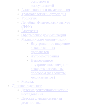
осмотром и
консультацией
Аллергология и иммунология
Травматология и ортопедия
Урология
Лечебная физическая культура
(ЛФК)
Анестезия
Оформление документации
Медицинские манипуляции
Внутривенное введение
лекарственных
препаратов
Аутогемотерапия
Непрерывное
внутривенное введение
лекарств капельным
способом (без оплаты
медикаментов)
Массаж
Детское отделение
Детские рентгенологические
исследования
Детская функциональная
диагностика