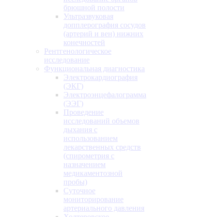
брюшной полости
Ультразвуковая
допплерография сосудов
(артерий и вен) нижних
конечностей
Рентгенологическое
исследование
Функциональная диагностика
Электрокардиография
(ЭКГ)
Электроэнцефалограмма
(ЭЭГ)
Проведение
исследований объемов
дыхания с
использованием
лекарственных средств
(спирометрия с
назначением
медикаментозной
пробы)
Суточное
мониторирование
артериального давления
Холтеровское