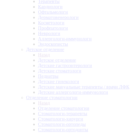
Терапевты
Кардиологи
Офтальмологи
Дерматовенерологи
Косметологи
Профпатологи
Неврологи
Аллергологи-иммунологи
Эндоскописты
Детское отделение
Назад
Детское отделение
Детские гастроэнтерологи
Детские стоматологи
Педиатры
Детские гинекологи
Детские мануальные терапевты / врачи ЛФК
Детские аллергологи-иммунологи
Отделение стоматологии
Назад
Отделение стоматологии
Стоматологи-терапевты
Стоматологи-хирурги
Стоматологи-ортопеды
Стоматологи-ортодонты