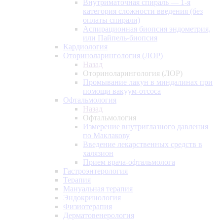
Внутриматочная спираль — 1-я
категория сложности введения (без
оплаты спирали)
Аспирационная биопсия эндометрия,
или Пайпель-биопсия
Кардиология
Оториноларингология (ЛОР)
Назад
Оториноларингология (ЛОР)
Промывание лакун в миндалинах при
помощи вакуум-отсоса
Офтальмология
Назад
Офтальмология
Измерение внутриглазного давления
по Маклакову
Введение лекарственных средств в
халязион
Прием врача-офтальмолога
Гастроэнтерология
Терапия
Мануальная терапия
Эндокринология
Физиотерапия
Дерматовенерология