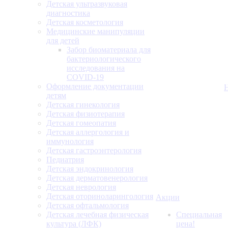
Детская ультразвуковая
диагностика
Детская косметология
Медицинские манипуляции
для детей
Забор биоматериала для
бактериологического
исследования на
COVID-19
Оформление документации
детям
Детская гинекология
Детская физиотерапия
Детская гомеопатия
Детская аллергология и
иммунология
Детская гастроэнтерология
Педиатрия
Детская эндокринология
Детская дерматовенерология
Детская неврология
Детская оториноларингология
Акции
Детская офтальмология
Детская лечебная физическая
Специальная
культура (ЛФК)
цена!