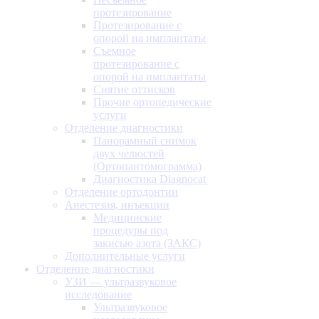
протезирование
Протезирование с
опорой на имплантаты
Съемное
протезирование с
опорой на имплантаты
Снятие оттисков
Прочие ортопедические
услуги
Отделение диагностики
Панорамный снимок
двух челюстей
(Ортопантомограмма)
Диагностика Diagnocat
Отделение ортодонтии
Анестезия, инъекции
Медицинские
процедуры под
закисью азота (ЗАКС)
Дополнительные услуги
Отделение диагностики
УЗИ — ультразвуковое
исследование
Ультразвуковое