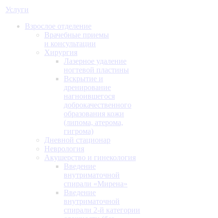
Услуги
Взрослое отделение
Врачебные приемы
и консультации
Хирургия
Лазерное удаление
ногтевой пластины
Вскрытие и
дренирование
нагноившегося
доброкачественного
образования кожи
(липома, атерома,
гигрома)
Дневной стационар
Неврология
Акушерство и гинекология
Введение
внутриматочной
спирали «Мирена»
Введение
внутриматочной
спирали 2-й категории