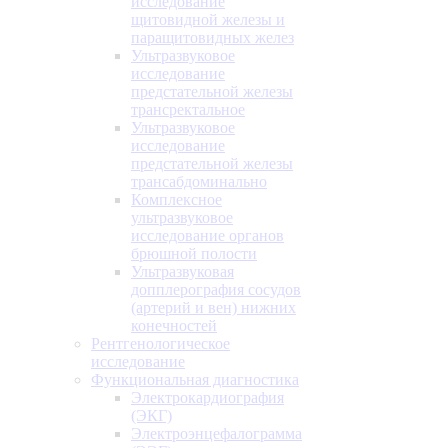
исследование
щитовидной железы и
паращитовидных желез
Ультразвуковое
исследование
предстательной железы
трансректальное
Ультразвуковое
исследование
предстательной железы
трансабдоминально
Комплексное
ультразвуковое
исследование органов
брюшной полости
Ультразвуковая
допплерография сосудов
(артерий и вен) нижних
конечностей
Рентгенологическое
исследование
Функциональная диагностика
Электрокардиография
(ЭКГ)
Электроэнцефалограмма