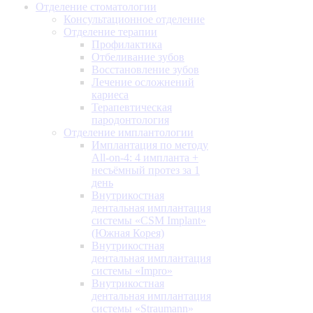
Отделение стоматологии
Консультационное отделение
Отделение терапии
Профилактика
Отбеливание зубов
Восстановление зубов
Лечение осложнений
кариеса
Терапевтическая
пародонтология
Отделение имплантологии
Имплантация по методу
All-on-4: 4 импланта +
несъёмный протез за 1
день
Внутрикостная
дентальная имплантация
системы «CSM Implant»
(Южная Корея)
Внутрикостная
дентальная имплантация
системы «Impro»
Внутрикостная
дентальная имплантация
системы «Straumann»