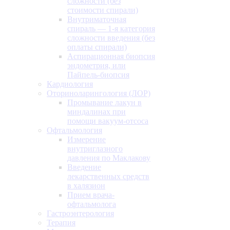
сложности (без
стоимости спирали)
Внутриматочная
спираль — 1-я категория
сложности введения (без
оплаты спирали)
Аспирационная биопсия
эндометрия, или
Пайпель-биопсия
Кардиология
Оториноларингология (ЛОР)
Промывание лакун в
миндалинах при
помощи вакуум-отсоса
Офтальмология
Измерение
внутриглазного
давления по Маклакову
Введение
лекарственных средств
в халязион
Прием врача-
офтальмолога
Гастроэнтерология
Терапия