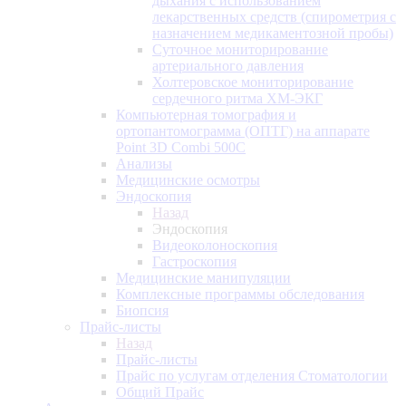
дыхания с использованием
лекарственных средств (спирометрия с
назначением медикаментозной пробы)
Суточное мониторирование
артериального давления
Холтеровское мониторирование
сердечного ритма ХМ-ЭКГ
Компьютерная томография и
ортопантомограмма (ОПТГ) на аппарате
Point 3D Combi 500C
Анализы
Медицинские осмотры
Эндоскопия
Назад
Эндоскопия
Видеоколоноскопия
Гастроскопия
Медицинские манипуляции
Комплексные программы обследования
Биопсия
Прайс-листы
Назад
Прайс-листы
Прайс по услугам отделения Стоматологии
Общий Прайс