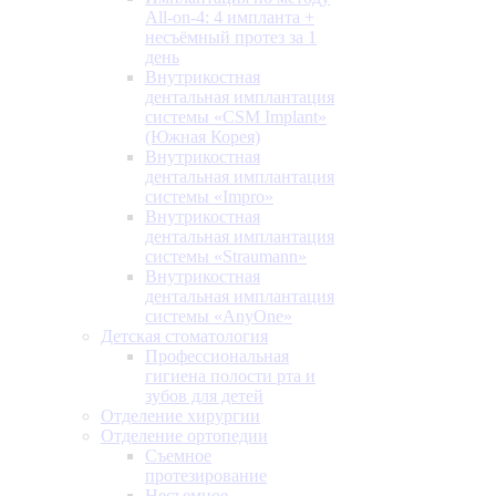
All-on-4: 4 импланта +
несъёмный протез за 1
день
Внутрикостная
дентальная имплантация
системы «CSM Implant»
(Южная Корея)
Внутрикостная
дентальная имплантация
системы «Impro»
Внутрикостная
дентальная имплантация
системы «Straumann»
Внутрикостная
дентальная имплантация
системы «AnyOne»
Детская стоматология
Профессиональная
гигиена полости рта и
зубов для детей
Отделение хирургии
Отделение ортопедии
Съемное
протезирование
Несъемное