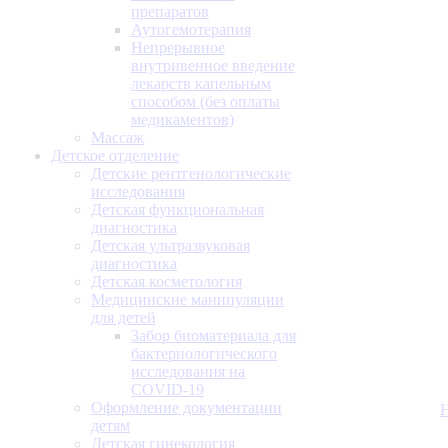
препаратов
Аутогемотерапия
Непрерывное
внутривенное введение
лекарств капельным
способом (без оплаты
медикаментов)
Массаж
Детское отделение
Детские рентгенологические
исследования
Детская функциональная
диагностика
Детская ультразвуковая
диагностика
Детская косметология
Медицинские манипуляции
для детей
Забор биоматериала для
бактериологического
исследования на
COVID-19
Оформление документации
детям
Детская гинекология