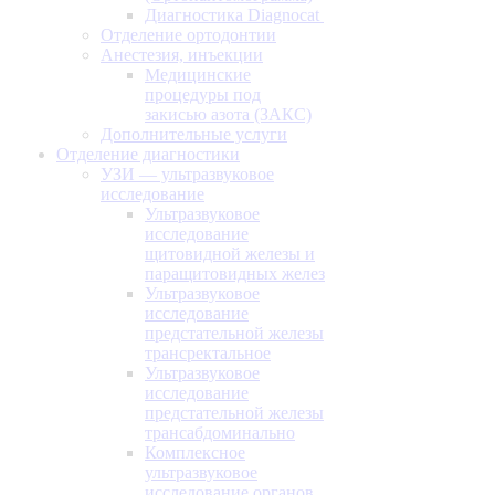
Диагностика Diagnocat
Отделение ортодонтии
Анестезия, инъекции
Медицинские
процедуры под
закисью азота (ЗАКС)
Дополнительные услуги
Отделение диагностики
УЗИ — ультразвуковое
исследование
Ультразвуковое
исследование
щитовидной железы и
паращитовидных желез
Ультразвуковое
исследование
предстательной железы
трансректальное
Ультразвуковое
исследование
предстательной железы
трансабдоминально
Комплексное
ультразвуковое
исследование органов