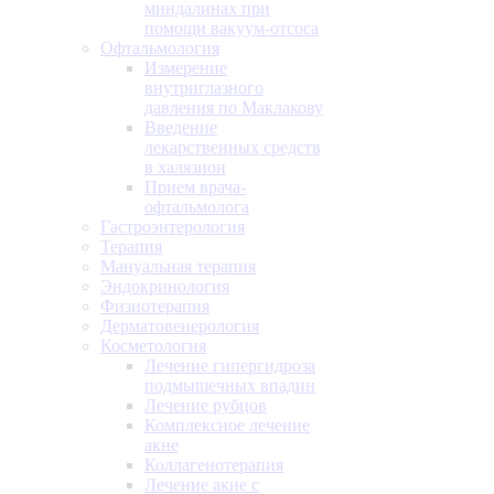
миндалинах при
помощи вакуум-отсоса
Офтальмология
Измерение
внутриглазного
давления по Маклакову
Введение
лекарственных средств
в халязион
Прием врача-
офтальмолога
Гастроэнтерология
Терапия
Мануальная терапия
Эндокринология
Физиотерапия
Дерматовенерология
Косметология
Лечение гипергидроза
подмышечных впадин
Лечение рубцов
Комплексное лечение
акне
Коллагенотерапия
Лечение акне с