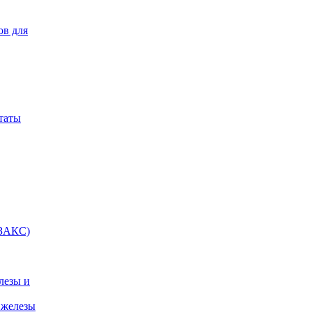
ов для
таты
(ЗАКС)
лезы и
 железы