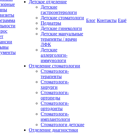
Детское отделение
зорные
Детские
аны
гастроэнтерологи
визиты
Детские стоматологи
грамма
Блог
Контакты
Ещё
Педиатры
льности
Детские гинекологи
рос
Детские мануальные
ет
терапевты / врачи
ансии
ЛФК
зывы
Детские
кументы
аллергологи-
иммунологи
Отделение стоматологии
Стоматологи-
терапевты
Стоматологи-
хирурги
Стоматологи-
ортопеды
Стоматологи-
ортодонты
Стоматологи-
имплантологи
Стоматологи детские
Отделение диагностики