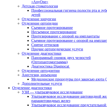
«AnyOne»
Детская стоматология
Профессиональная гигиена полости рта и зуб
детей
Отделение хирургии
Отделение ортопедии
Съемное протезирование
Несъемное протезирование
Протезирование с опорой на имплантаты
Съемное протезирование с опорой на имплан
Снятие оттисков
Прочие ортопедические услуги
Отделение диагностики
Панорамный снимок двух челюстей
(Ортопантомограмма)
Диагностика Diagnocat
Отделение ортодонтии
Анестезия, инъекции
Медицинские процедуры под закисью азота 
Дополнительные услуги
Отделение диагностики
УЗИ — ультразвуковое исследование
Ультразвуковое исследование щитовидной же
паращитовидных желез
Ультразвуковое исследование предстательной