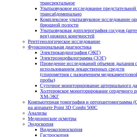
трансректальное
Ультразвуковое исследование предстательной
трансабдоминально
Комплексное ультразвуковое исследование ор
брюшной полости
Ультразвуковая допплерография сосудов (арт
вен) нижних конечностей
Рентгенологическое исследование
Функциональная диагностика
Электрокардиография (ЭКГ)
Электроэнцефалограмма (ЭЭГ)
Проведение исследований объемов дыхания 
использованием лекарственных средств
(спирометрия с назначением медикаментозно
пробы)
Суточное мониторирование артериального д
Холтеровское мониторирование сердечного 
ХМ-ЭКГ
Компьютерная томография и ортопантомограмма 
на аппарате Point 3D Combi 500C
Анализы
Медицинские осмотры
Эндоскопия
Видеоколоноскопия
Гастроскопия