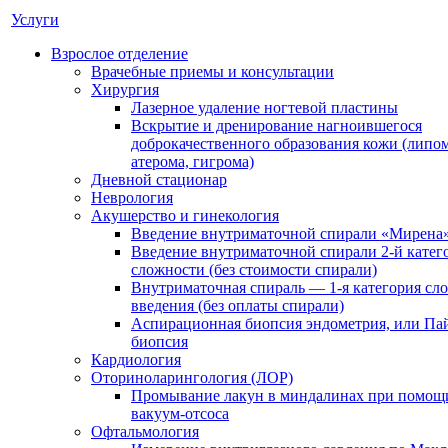
Услуги
Взрослое отделение
Врачебные приемы и консультации
Хирургия
Лазерное удаление ногтевой пластины
Вскрытие и дренирование нагноившегося
доброкачественного образования кожи (липом
атерома, гигрома)
Дневной стационар
Неврология
Акушерство и гинекология
Введение внутриматочной спирали «Мирена
Введение внутриматочной спирали 2-й катег
сложности (без стоимости спирали)
Внутриматочная спираль — 1-я категория сл
введения (без оплаты спирали)
Аспирационная биопсия эндометрия, или Па
биопсия
Кардиология
Оториноларингология (ЛОР)
Промывание лакун в миндалинах при помощ
вакуум-отсоса
Офтальмология