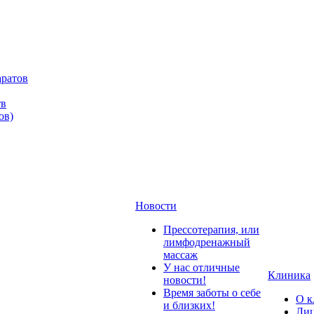
аратов
тв
ов)
Новости
Прессотерапия, или
лимфодренажный
массаж
У нас отличные
Клиника
новости!
Время заботы о себе
О к
и близких!
Лиц