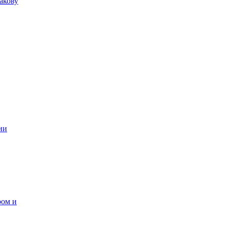
акову
ии
ром и