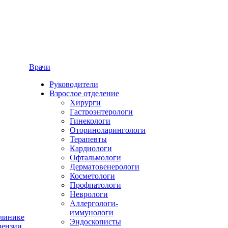
Врачи
Руководители
Взрослое отделение
Хирурги
Гастроэнтерологи
Гинекологи
Оториноларингологи
Терапевты
Кардиологи
Офтальмологи
Дерматовенерологи
Косметологи
Профпатологи
Неврологи
Аллергологи-
иммунологи
линике
Эндоскописты
ензии