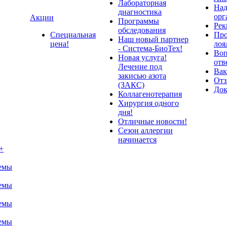
Лабораторная
Над
диагностика
орг
Акции
Программы
Рек
обследования
Специальная
Про
Наш новый партнер
цена!
лоя
- Система-БиоТех!
Воп
Новая услуга!
отв
Лечение под
Вак
закисью азота
От
(ЗАКС)
До
Коллагенотерапия
Хирургия одного
дня!
Отличные новости!
Сезон аллергии
начинается
+
темы
темы
темы
темы