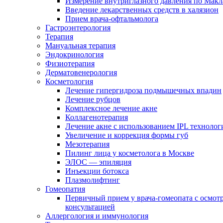
Измерение внутриглазного давления по Макл
Введение лекарственных средств в халязион
Прием врача-офтальмолога
Гастроэнтерология
Терапия
Мануальная терапия
Эндокринология
Физиотерапия
Дерматовенерология
Косметология
Лечение гипергидроза подмышечных впадин
Лечение рубцов
Комплексное лечение акне
Коллагенотерапия
Лечение акне с использованием IPL технолог
Увеличение и коррекция формы губ
Мезотерапия
Пилинг лица у косметолога в Москве
ЭЛОС — эпиляция
Инъекции ботокса
Плазмолифтинг
Гомеопатия
Первичный прием у врача-гомеопата с осмот
консультацией
Аллергология и иммунология