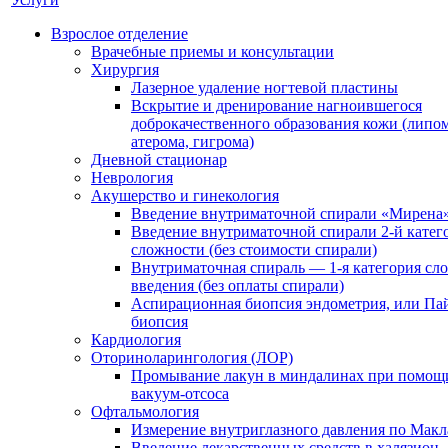
Взрослое отделение
Врачебные приемы и консультации
Хирургия
Лазерное удаление ногтевой пластины
Вскрытие и дренирование нагноившегося
доброкачественного образования кожи (липом
атерома, гигрома)
Дневной стационар
Неврология
Акушерство и гинекология
Введение внутриматочной спирали «Мирена
Введение внутриматочной спирали 2-й катег
сложности (без стоимости спирали)
Внутриматочная спираль — 1-я категория сл
введения (без оплаты спирали)
Аспирационная биопсия эндометрия, или Па
биопсия
Кардиология
Оториноларингология (ЛОР)
Промывание лакун в миндалинах при помощ
вакуум-отсоса
Офтальмология
Измерение внутриглазного давления по Макл
Введение лекарственных средств в халязион