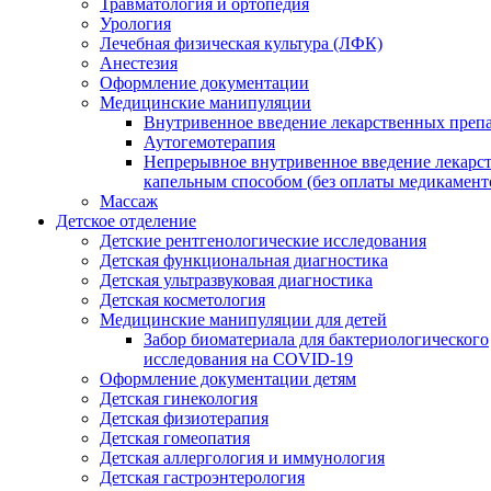
Травматология и ортопедия
Урология
Лечебная физическая культура (ЛФК)
Анестезия
Оформление документации
Медицинские манипуляции
Внутривенное введение лекарственных преп
Аутогемотерапия
Непрерывное внутривенное введение лекарс
капельным способом (без оплаты медикамент
Массаж
Детское отделение
Детские рентгенологические исследования
Детская функциональная диагностика
Детская ультразвуковая диагностика
Детская косметология
Медицинские манипуляции для детей
Забор биоматериала для бактериологического
исследования на COVID-19
Оформление документации детям
Детская гинекология
Детская физиотерапия
Детская гомеопатия
Детская аллергология и иммунология
Детская гастроэнтерология