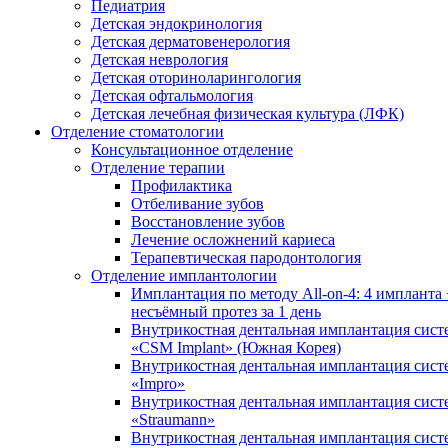
Педиатрия
Детская эндокринология
Детская дерматовенерология
Детская неврология
Детская оториноларингология
Детская офтальмология
Детская лечебная физическая культура (ЛФК)
Отделение стоматологии
Консультационное отделение
Отделение терапии
Профилактика
Отбеливание зубов
Восстановление зубов
Лечение осложнений кариеса
Терапевтическая пародонтология
Отделение имплантологии
Имплантация по методу All-on-4: 4 импланта 
несъёмный протез за 1 день
Внутрикостная дентальная имплантация сис
«CSM Implant» (Южная Корея)
Внутрикостная дентальная имплантация сис
«Impro»
Внутрикостная дентальная имплантация сис
«Straumann»
Внутрикостная дентальная имплантация сис