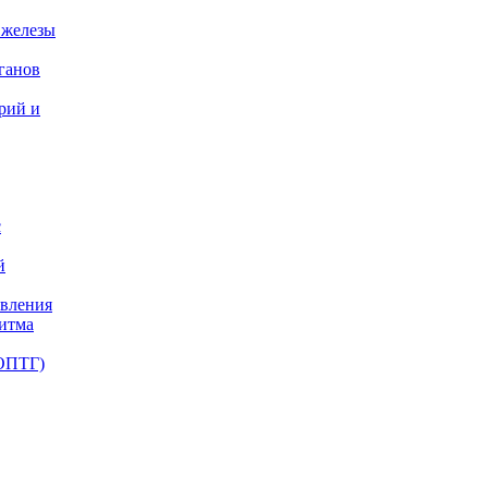
 железы
ганов
ерий и
с
й
авления
ритма
(ОПТГ)