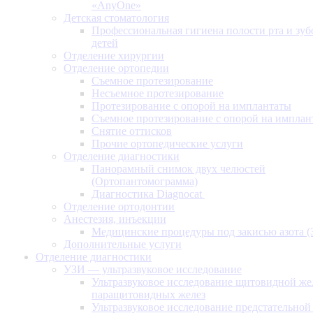
«AnyOne»
Детская стоматология
Профессиональная гигиена полости рта и зуб
детей
Отделение хирургии
Отделение ортопедии
Съемное протезирование
Несъемное протезирование
Протезирование с опорой на имплантаты
Съемное протезирование с опорой на имплан
Снятие оттисков
Прочие ортопедические услуги
Отделение диагностики
Панорамный снимок двух челюстей
(Ортопантомограмма)
Диагностика Diagnocat
Отделение ортодонтии
Анестезия, инъекции
Медицинские процедуры под закисью азота 
Дополнительные услуги
Отделение диагностики
УЗИ — ультразвуковое исследование
Ультразвуковое исследование щитовидной же
паращитовидных желез
Ультразвуковое исследование предстательной