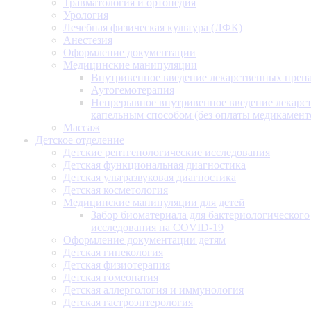
Травматология и ортопедия
Урология
Лечебная физическая культура (ЛФК)
Анестезия
Оформление документации
Медицинские манипуляции
Внутривенное введение лекарственных преп
Аутогемотерапия
Непрерывное внутривенное введение лекарс
капельным способом (без оплаты медикамент
Массаж
Детское отделение
Детские рентгенологические исследования
Детская функциональная диагностика
Детская ультразвуковая диагностика
Детская косметология
Медицинские манипуляции для детей
Забор биоматериала для бактериологического
исследования на COVID-19
Оформление документации детям
Детская гинекология
Детская физиотерапия
Детская гомеопатия
Детская аллергология и иммунология
Детская гастроэнтерология