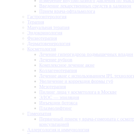
Измерение внутриглазного давления по Макл
Введение лекарственных средств в халязион
Прием врача-офтальмолога
Гастроэнтерология
Терапия
Мануальная терапия
Эндокринология
Физиотерапия
Дерматовенерология
Косметология
Лечение гипергидроза подмышечных впадин
Лечение рубцов
Комплексное лечение акне
Коллагенотерапия
Лечение акне с использованием IPL технолог
Увеличение и коррекция формы губ
Мезотерапия
Пилинг лица у косметолога в Москве
ЭЛОС — эпиляция
Инъекции ботокса
Плазмолифтинг
Гомеопатия
Первичный прием у врача-гомеопата с осмот
консультацией
Аллергология и иммунология