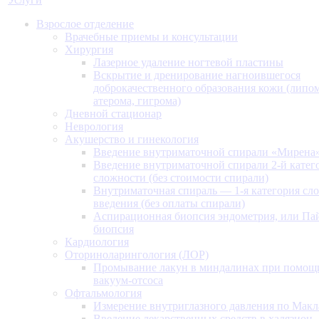
Взрослое отделение
Врачебные приемы и консультации
Хирургия
Лазерное удаление ногтевой пластины
Вскрытие и дренирование нагноившегося
доброкачественного образования кожи (липом
атерома, гигрома)
Дневной стационар
Неврология
Акушерство и гинекология
Введение внутриматочной спирали «Мирена
Введение внутриматочной спирали 2-й катег
сложности (без стоимости спирали)
Внутриматочная спираль — 1-я категория сл
введения (без оплаты спирали)
Аспирационная биопсия эндометрия, или Па
биопсия
Кардиология
Оториноларингология (ЛОР)
Промывание лакун в миндалинах при помощ
вакуум-отсоса
Офтальмология
Измерение внутриглазного давления по Макл
Введение лекарственных средств в халязион