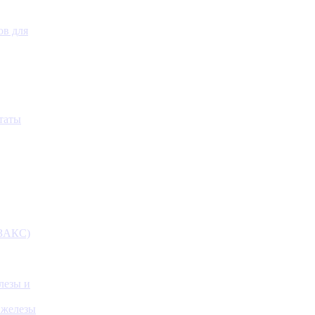
ов для
таты
(ЗАКС)
лезы и
 железы