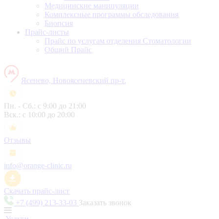
Медицинские манипуляции
Комплексные программы обследования
Биопсия
Прайс-листы
Прайс по услугам отделения Стоматологии
Общий Прайс
Ясенево, Новоясеневский пр-т.
Пн. - Сб.: с 9:00 до 21:00
Вск.: с 10:00 до 20:00
Отзывы
info@orange-clinic.ru
Скачать прайс-лист
+7 (499) 213-33-03
Заказать звонок
Услуги