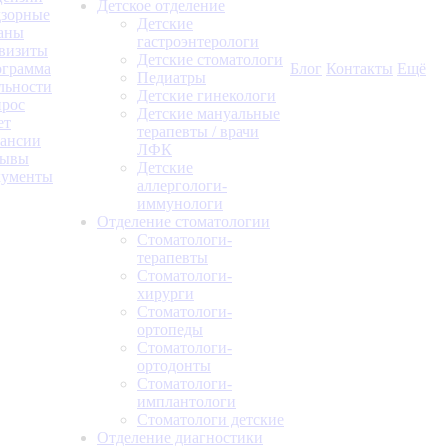
Детское отделение
зорные
Детские
аны
гастроэнтерологи
визиты
Детские стоматологи
грамма
Блог
Контакты
Ещё
Педиатры
льности
Детские гинекологи
рос
Детские мануальные
ет
терапевты / врачи
ансии
ЛФК
зывы
Детские
кументы
аллергологи-
иммунологи
Отделение стоматологии
Стоматологи-
терапевты
Стоматологи-
хирурги
Стоматологи-
ортопеды
Стоматологи-
ортодонты
Стоматологи-
имплантологи
Стоматологи детские
Отделение диагностики