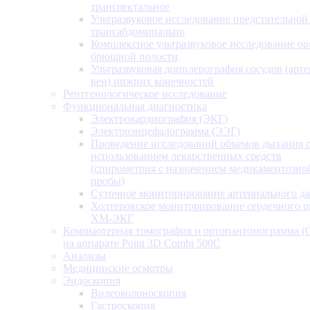
трансректальное
Ультразвуковое исследование предстательной
трансабдоминально
Комплексное ультразвуковое исследование ор
брюшной полости
Ультразвуковая допплерография сосудов (арт
вен) нижних конечностей
Рентгенологическое исследование
Функциональная диагностика
Электрокардиография (ЭКГ)
Электроэнцефалограмма (ЭЭГ)
Проведение исследований объемов дыхания 
использованием лекарственных средств
(спирометрия с назначением медикаментозно
пробы)
Суточное мониторирование артериального д
Холтеровское мониторирование сердечного 
ХМ-ЭКГ
Компьютерная томография и ортопантомограмма 
на аппарате Point 3D Combi 500C
Анализы
Медицинские осмотры
Эндоскопия
Видеоколоноскопия
Гастроскопия