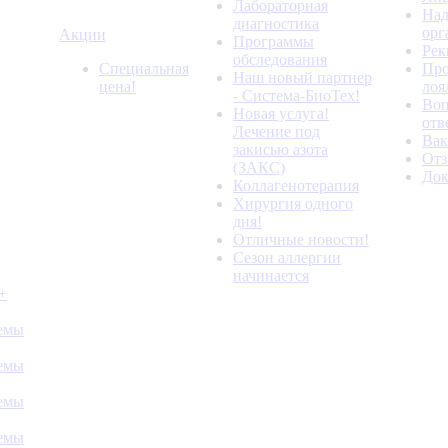
Лабораторная
Над
диагностика
орг
Акции
Программы
Рек
обследования
Специальная
Про
Наш новый партнер
цена!
лоя
- Система-БиоТех!
Воп
Новая услуга!
отв
Лечение под
Вак
закисью азота
От
(ЗАКС)
До
Коллагенотерапия
Хирургия одного
дня!
Отличные новости!
Сезон аллергии
начинается
+
темы
темы
темы
темы