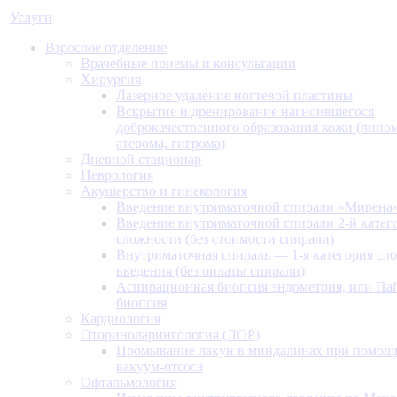
Услуги
Взрослое отделение
Врачебные приемы и консультации
Хирургия
Лазерное удаление ногтевой пластины
Вскрытие и дренирование нагноившегося
доброкачественного образования кожи (липом
атерома, гигрома)
Дневной стационар
Неврология
Акушерство и гинекология
Введение внутриматочной спирали «Мирена
Введение внутриматочной спирали 2-й катег
сложности (без стоимости спирали)
Внутриматочная спираль — 1-я категория сл
введения (без оплаты спирали)
Аспирационная биопсия эндометрия, или Па
биопсия
Кардиология
Оториноларингология (ЛОР)
Промывание лакун в миндалинах при помощ
вакуум-отсоса
Офтальмология