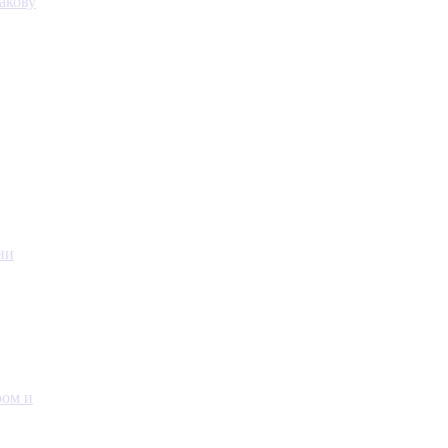
акову
ии
ром и