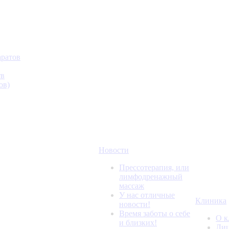
аратов
тв
ов)
Новости
Прессотерапия, или
лимфодренажный
массаж
У нас отличные
Клиника
новости!
Время заботы о себе
О к
и близких!
Лиц