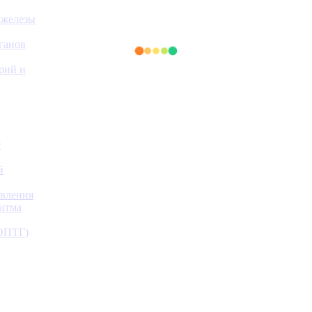
 железы
ганов
ерий и
с
й
авления
ритма
(ОПТГ)