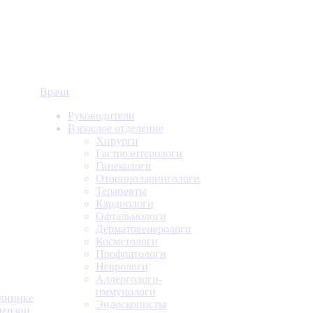
Врачи
Руководители
Взрослое отделение
Хирурги
Гастроэнтерологи
Гинекологи
Оториноларингологи
Терапевты
Кардиологи
Офтальмологи
Дерматовенерологи
Косметологи
Профпатологи
Неврологи
Аллергологи-
иммунологи
линике
Эндоскописты
ензии