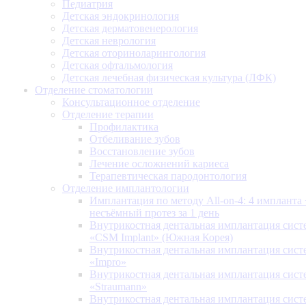
Педиатрия
Детская эндокринология
Детская дерматовенерология
Детская неврология
Детская оториноларингология
Детская офтальмология
Детская лечебная физическая культура (ЛФК)
Отделение стоматологии
Консультационное отделение
Отделение терапии
Профилактика
Отбеливание зубов
Восстановление зубов
Лечение осложнений кариеса
Терапевтическая пародонтология
Отделение имплантологии
Имплантация по методу All-on-4: 4 импланта 
несъёмный протез за 1 день
Внутрикостная дентальная имплантация сис
«CSM Implant» (Южная Корея)
Внутрикостная дентальная имплантация сис
«Impro»
Внутрикостная дентальная имплантация сис
«Straumann»
Внутрикостная дентальная имплантация сис