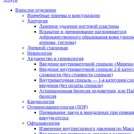
Взрослое отделение
Врачебные приемы и консультации
Хирургия
Лазерное удаление ногтевой пластины
Вскрытие и дренирование нагноившегося
доброкачественного образования кожи (липом
атерома, гигрома)
Дневной стационар
Неврология
Акушерство и гинекология
Введение внутриматочной спирали «Мирена
Введение внутриматочной спирали 2-й катег
сложности (без стоимости спирали)
Внутриматочная спираль — 1-я категория сл
введения (без оплаты спирали)
Аспирационная биопсия эндометрия, или Па
биопсия
Кардиология
Оториноларингология (ЛОР)
Промывание лакун в миндалинах при помощ
вакуум-отсоса
Офтальмология
Измерение внутриглазного давления по Макл
Введение лекарственных средств в халязион