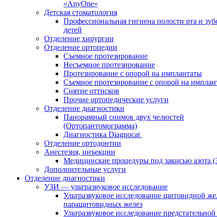
«AnyOne»
Детская стоматология
Профессиональная гигиена полости рта и зуб
детей
Отделение хирургии
Отделение ортопедии
Съемное протезирование
Несъемное протезирование
Протезирование с опорой на имплантаты
Съемное протезирование с опорой на имплан
Снятие оттисков
Прочие ортопедические услуги
Отделение диагностики
Панорамный снимок двух челюстей
(Ортопантомограмма)
Диагностика Diagnocat
Отделение ортодонтии
Анестезия, инъекции
Медицинские процедуры под закисью азота 
Дополнительные услуги
Отделение диагностики
УЗИ — ультразвуковое исследование
Ультразвуковое исследование щитовидной же
паращитовидных желез
Ультразвуковое исследование предстательной