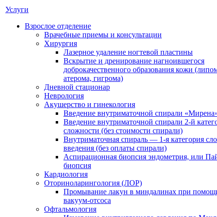
Услуги
Взрослое отделение
Врачебные приемы и консультации
Хирургия
Лазерное удаление ногтевой пластины
Вскрытие и дренирование нагноившегося
доброкачественного образования кожи (липом
атерома, гигрома)
Дневной стационар
Неврология
Акушерство и гинекология
Введение внутриматочной спирали «Мирена
Введение внутриматочной спирали 2-й катег
сложности (без стоимости спирали)
Внутриматочная спираль — 1-я категория сл
введения (без оплаты спирали)
Аспирационная биопсия эндометрия, или Па
биопсия
Кардиология
Оториноларингология (ЛОР)
Промывание лакун в миндалинах при помощ
вакуум-отсоса
Офтальмология