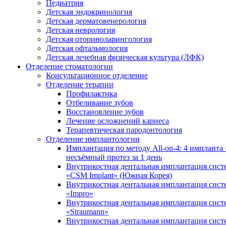
Педиатрия
Детская эндокринология
Детская дерматовенерология
Детская неврология
Детская оториноларингология
Детская офтальмология
Детская лечебная физическая культура (ЛФК)
Отделение стоматологии
Консультационное отделение
Отделение терапии
Профилактика
Отбеливание зубов
Восстановление зубов
Лечение осложнений кариеса
Терапевтическая пародонтология
Отделение имплантологии
Имплантация по методу All-on-4: 4 импланта 
несъёмный протез за 1 день
Внутрикостная дентальная имплантация сис
«CSM Implant» (Южная Корея)
Внутрикостная дентальная имплантация сис
«Impro»
Внутрикостная дентальная имплантация сис
«Straumann»
Внутрикостная дентальная имплантация сис