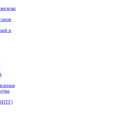
 железы
ганов
ерий и
с
й
авления
ритма
(ОПТГ)