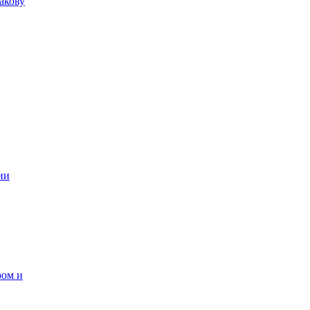
акову
ии
ром и