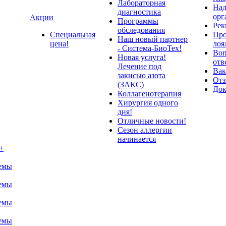
Лабораторная
Над
диагностика
орг
Акции
Программы
Рек
обследования
Специальная
Про
Наш новый партнер
цена!
лоя
- Система-БиоТех!
Воп
Новая услуга!
отв
Лечение под
Вак
закисью азота
От
(ЗАКС)
До
Коллагенотерапия
Хирургия одного
дня!
Отличные новости!
Сезон аллергии
начинается
+
темы
темы
темы
темы