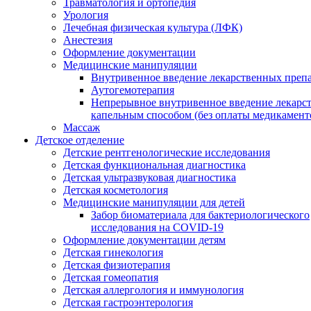
Травматология и ортопедия
Урология
Лечебная физическая культура (ЛФК)
Анестезия
Оформление документации
Медицинские манипуляции
Внутривенное введение лекарственных преп
Аутогемотерапия
Непрерывное внутривенное введение лекарс
капельным способом (без оплаты медикамент
Массаж
Детское отделение
Детские рентгенологические исследования
Детская функциональная диагностика
Детская ультразвуковая диагностика
Детская косметология
Медицинские манипуляции для детей
Забор биоматериала для бактериологического
исследования на COVID-19
Оформление документации детям
Детская гинекология
Детская физиотерапия
Детская гомеопатия
Детская аллергология и иммунология
Детская гастроэнтерология