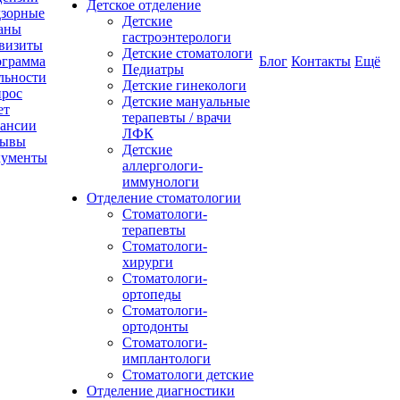
Детское отделение
зорные
Детские
аны
гастроэнтерологи
визиты
Детские стоматологи
грамма
Блог
Контакты
Ещё
Педиатры
льности
Детские гинекологи
рос
Детские мануальные
ет
терапевты / врачи
ансии
ЛФК
зывы
Детские
кументы
аллергологи-
иммунологи
Отделение стоматологии
Стоматологи-
терапевты
Стоматологи-
хирурги
Стоматологи-
ортопеды
Стоматологи-
ортодонты
Стоматологи-
имплантологи
Стоматологи детские
Отделение диагностики