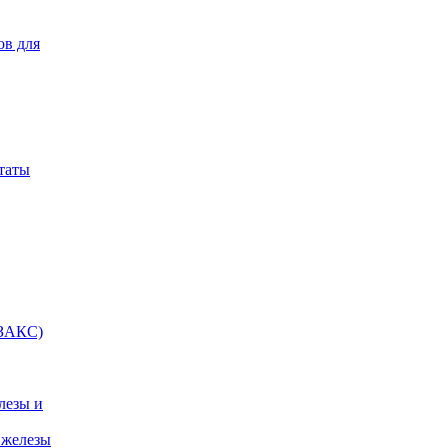
ов для
таты
(ЗАКС)
лезы и
 железы