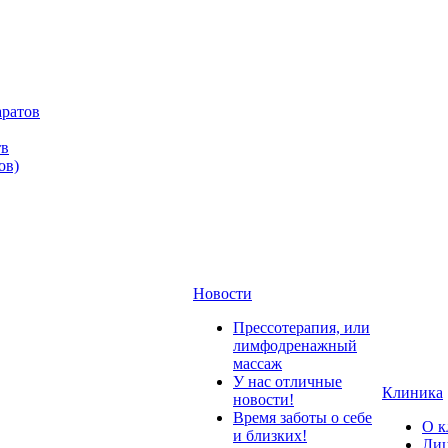
аратов
тв
ов)
Новости
Прессотерапия, или
лимфодренажный
массаж
У нас отличные
Клиника
новости!
Время заботы о себе
О к
и близких!
Лиц