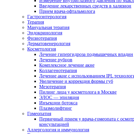
Измерение внутриглазного давления по Макл
Введение лекарственных средств в халязион
Прием врача-офтальмолога
Гастроэнтерология
Терапия
Мануальная терапия
Эндокринология
Физиотерапия
Дерматовенерология
Косметология
Лечение гипергидроза подмышечных впадин
Лечение рубцов
Комплексное лечение акне
Коллагенотерапия
Лечение акне с использованием IPL технолог
Увеличение и коррекция формы губ
Мезотерапия
Пилинг лица у косметолога в Москве
ЭЛОС — эпиляция
Инъекции ботокса
Плазмолифтинг
Гомеопатия
Первичный прием у врача-гомеопата с осмот
консультацией
Аллергология и иммунология