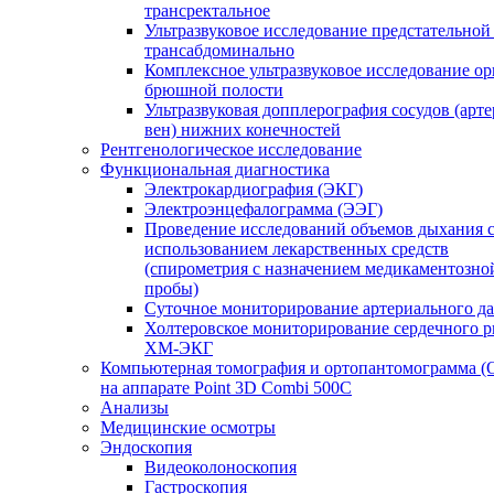
трансректальное
Ультразвуковое исследование предстательной
трансабдоминально
Комплексное ультразвуковое исследование ор
брюшной полости
Ультразвуковая допплерография сосудов (арт
вен) нижних конечностей
Рентгенологическое исследование
Функциональная диагностика
Электрокардиография (ЭКГ)
Электроэнцефалограмма (ЭЭГ)
Проведение исследований объемов дыхания 
использованием лекарственных средств
(спирометрия с назначением медикаментозно
пробы)
Суточное мониторирование артериального д
Холтеровское мониторирование сердечного 
ХМ-ЭКГ
Компьютерная томография и ортопантомограмма 
на аппарате Point 3D Combi 500C
Анализы
Медицинские осмотры
Эндоскопия
Видеоколоноскопия
Гастроскопия