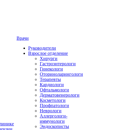
Врачи
Руководители
Взрослое отделение
Хирурги
Гастроэнтерологи
Гинекологи
Оториноларингологи
Терапевты
Кардиологи
Офтальмологи
Дерматовенерологи
Косметологи
Профпатологи
Неврологи
Аллергологи-
иммунологи
линике
Эндоскописты
ензии