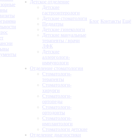
Детское отделение
зорные
Детские
аны
гастроэнтерологи
визиты
Детские стоматологи
грамма
Блог
Контакты
Ещё
Педиатры
льности
Детские гинекологи
рос
Детские мануальные
ет
терапевты / врачи
ансии
ЛФК
зывы
Детские
кументы
аллергологи-
иммунологи
Отделение стоматологии
Стоматологи-
терапевты
Стоматологи-
хирурги
Стоматологи-
ортопеды
Стоматологи-
ортодонты
Стоматологи-
имплантологи
Стоматологи детские
Отделение диагностики