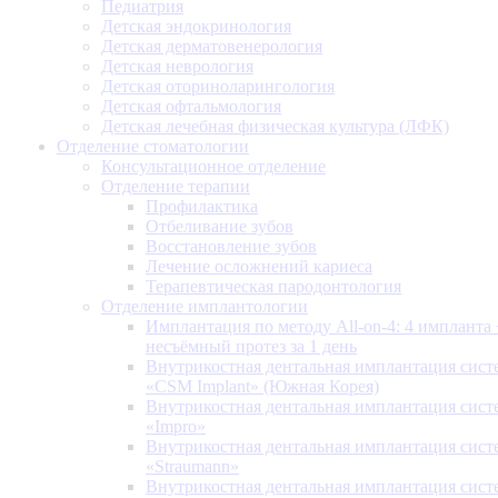
Педиатрия
Детская эндокринология
Детская дерматовенерология
Детская неврология
Детская оториноларингология
Детская офтальмология
Детская лечебная физическая культура (ЛФК)
Отделение стоматологии
Консультационное отделение
Отделение терапии
Профилактика
Отбеливание зубов
Восстановление зубов
Лечение осложнений кариеса
Терапевтическая пародонтология
Отделение имплантологии
Имплантация по методу All-on-4: 4 импланта 
несъёмный протез за 1 день
Внутрикостная дентальная имплантация сис
«CSM Implant» (Южная Корея)
Внутрикостная дентальная имплантация сис
«Impro»
Внутрикостная дентальная имплантация сис
«Straumann»
Внутрикостная дентальная имплантация сис