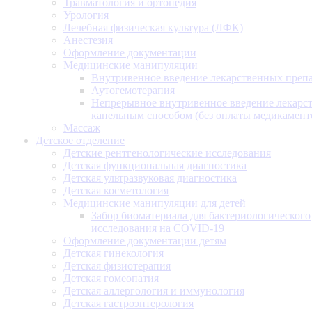
Травматология и ортопедия
Урология
Лечебная физическая культура (ЛФК)
Анестезия
Оформление документации
Медицинские манипуляции
Внутривенное введение лекарственных преп
Аутогемотерапия
Непрерывное внутривенное введение лекарс
капельным способом (без оплаты медикамент
Массаж
Детское отделение
Детские рентгенологические исследования
Детская функциональная диагностика
Детская ультразвуковая диагностика
Детская косметология
Медицинские манипуляции для детей
Забор биоматериала для бактериологического
исследования на COVID-19
Оформление документации детям
Детская гинекология
Детская физиотерапия
Детская гомеопатия
Детская аллергология и иммунология
Детская гастроэнтерология