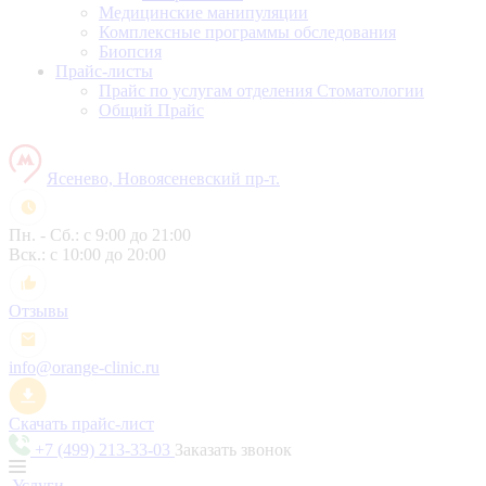
Медицинские манипуляции
Комплексные программы обследования
Биопсия
Прайс-листы
Прайс по услугам отделения Стоматологии
Общий Прайс
Ясенево, Новоясеневский пр-т.
Пн. - Сб.: с 9:00 до 21:00
Вск.: с 10:00 до 20:00
Отзывы
info@orange-clinic.ru
Скачать прайс-лист
+7 (499) 213-33-03
Заказать звонок
Услуги