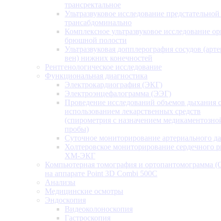
трансректальное
Ультразвуковое исследование предстательной
трансабдоминально
Комплексное ультразвуковое исследование ор
брюшной полости
Ультразвуковая допплерография сосудов (арт
вен) нижних конечностей
Рентгенологическое исследование
Функциональная диагностика
Электрокардиография (ЭКГ)
Электроэнцефалограмма (ЭЭГ)
Проведение исследований объемов дыхания 
использованием лекарственных средств
(спирометрия с назначением медикаментозно
пробы)
Суточное мониторирование артериального д
Холтеровское мониторирование сердечного 
ХМ-ЭКГ
Компьютерная томография и ортопантомограмма 
на аппарате Point 3D Combi 500C
Анализы
Медицинские осмотры
Эндоскопия
Видеоколоноскопия
Гастроскопия