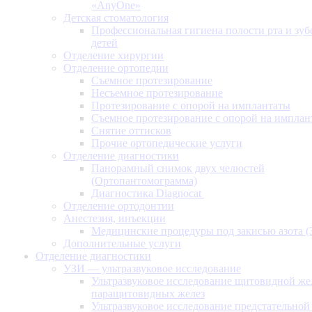
«AnyOne»
Детская стоматология
Профессиональная гигиена полости рта и зуб
детей
Отделение хирургии
Отделение ортопедии
Съемное протезирование
Несъемное протезирование
Протезирование с опорой на имплантаты
Съемное протезирование с опорой на имплан
Снятие оттисков
Прочие ортопедические услуги
Отделение диагностики
Панорамный снимок двух челюстей
(Ортопантомограмма)
Диагностика Diagnocat
Отделение ортодонтии
Анестезия, инъекции
Медицинские процедуры под закисью азота 
Дополнительные услуги
Отделение диагностики
УЗИ — ультразвуковое исследование
Ультразвуковое исследование щитовидной же
паращитовидных желез
Ультразвуковое исследование предстательной