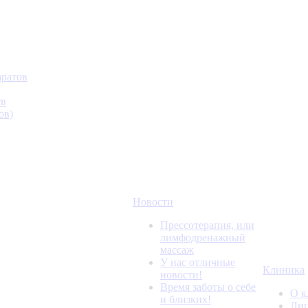
аратов
тв
ов)
Новости
Прессотерапия, или
лимфодренажный
массаж
У нас отличные
Клиника
новости!
Время заботы о себе
О к
и близких!
Лиц