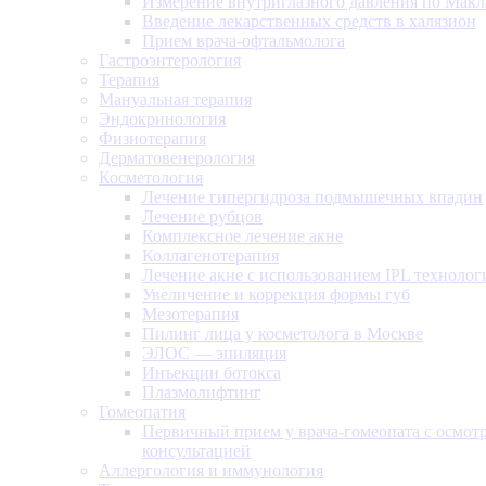
Измерение внутриглазного давления по Макл
Введение лекарственных средств в халязион
Прием врача-офтальмолога
Гастроэнтерология
Терапия
Мануальная терапия
Эндокринология
Физиотерапия
Дерматовенерология
Косметология
Лечение гипергидроза подмышечных впадин
Лечение рубцов
Комплексное лечение акне
Коллагенотерапия
Лечение акне с использованием IPL технолог
Увеличение и коррекция формы губ
Мезотерапия
Пилинг лица у косметолога в Москве
ЭЛОС — эпиляция
Инъекции ботокса
Плазмолифтинг
Гомеопатия
Первичный прием у врача-гомеопата с осмот
консультацией
Аллергология и иммунология