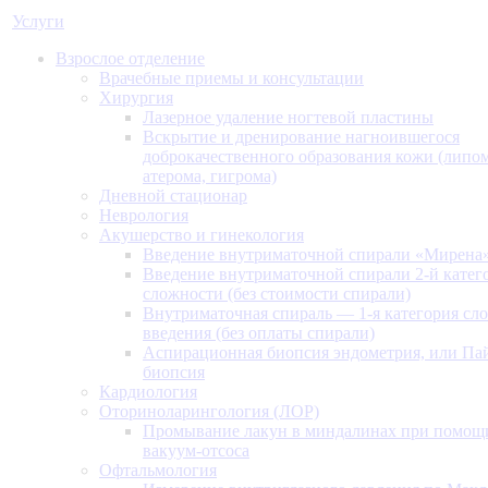
Услуги
Взрослое отделение
Врачебные приемы и консультации
Хирургия
Лазерное удаление ногтевой пластины
Вскрытие и дренирование нагноившегося
доброкачественного образования кожи (липом
атерома, гигрома)
Дневной стационар
Неврология
Акушерство и гинекология
Введение внутриматочной спирали «Мирена
Введение внутриматочной спирали 2-й катег
сложности (без стоимости спирали)
Внутриматочная спираль — 1-я категория сл
введения (без оплаты спирали)
Аспирационная биопсия эндометрия, или Па
биопсия
Кардиология
Оториноларингология (ЛОР)
Промывание лакун в миндалинах при помощ
вакуум-отсоса
Офтальмология