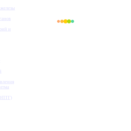
 железы
ганов
ерий и
с
й
авления
ритма
(ОПТГ)