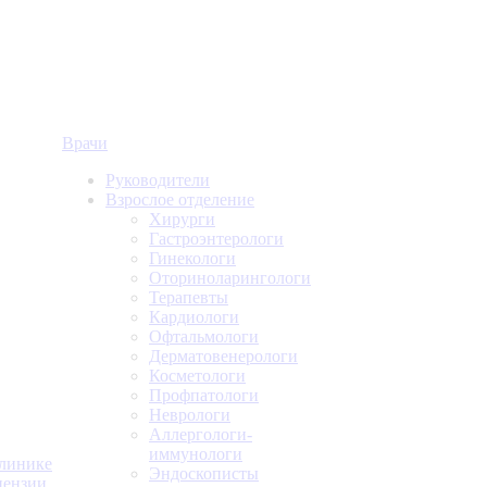
Врачи
Руководители
Взрослое отделение
Хирурги
Гастроэнтерологи
Гинекологи
Оториноларингологи
Терапевты
Кардиологи
Офтальмологи
Дерматовенерологи
Косметологи
Профпатологи
Неврологи
Аллергологи-
иммунологи
линике
Эндоскописты
ензии