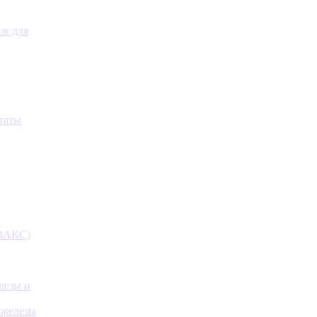
ов для
таты
(ЗАКС)
лезы и
 железы