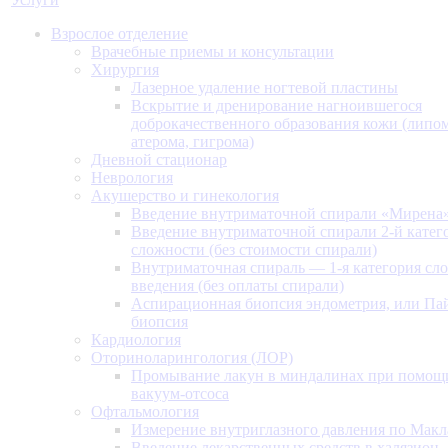
Взрослое отделение
Врачебные приемы и консультации
Хирургия
Лазерное удаление ногтевой пластины
Вскрытие и дренирование нагноившегося
доброкачественного образования кожи (липом
атерома, гигрома)
Дневной стационар
Неврология
Акушерство и гинекология
Введение внутриматочной спирали «Мирена
Введение внутриматочной спирали 2-й катег
сложности (без стоимости спирали)
Внутриматочная спираль — 1-я категория сл
введения (без оплаты спирали)
Аспирационная биопсия эндометрия, или Па
биопсия
Кардиология
Оториноларингология (ЛОР)
Промывание лакун в миндалинах при помощ
вакуум-отсоса
Офтальмология
Измерение внутриглазного давления по Макл
Введение лекарственных средств в халязион