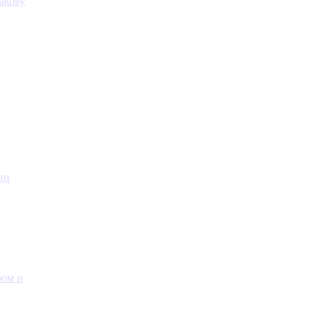
акову
ии
ром и