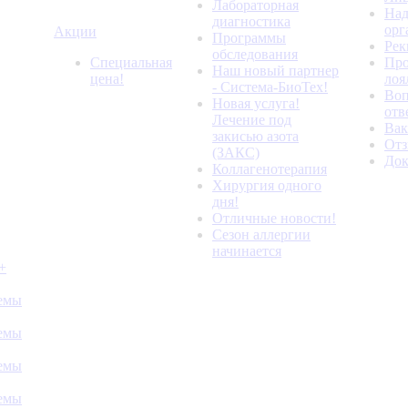
Лабораторная
Над
диагностика
орг
Акции
Программы
Рек
обследования
Специальная
Про
Наш новый партнер
цена!
лоя
- Система-БиоТех!
Воп
Новая услуга!
отв
Лечение под
Вак
закисью азота
От
(ЗАКС)
До
Коллагенотерапия
Хирургия одного
дня!
Отличные новости!
Сезон аллергии
начинается
+
темы
темы
темы
темы