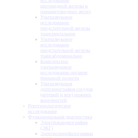
исследование
щитовидной железы и
паращитовидных желез
Ультразвуковое
исследование
предстательной железы
трансректальное
Ультразвуковое
исследование
предстательной железы
трансабдоминально
Комплексное
ультразвуковое
исследование органов
брюшной полости
Ультразвуковая
допплерография сосудов
(артерий и вен) нижних
конечностей
Рентгенологическое
исследование
Функциональная диагностика
Электрокардиография
(ЭКГ)
Электроэнцефалограмма