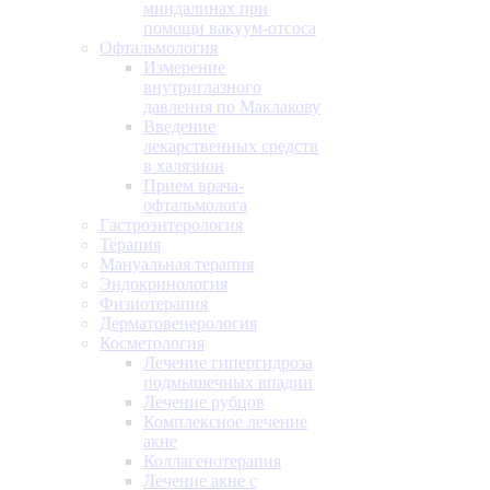
миндалинах при
помощи вакуум-отсоса
Офтальмология
Измерение
внутриглазного
давления по Маклакову
Введение
лекарственных средств
в халязион
Прием врача-
офтальмолога
Гастроэнтерология
Терапия
Мануальная терапия
Эндокринология
Физиотерапия
Дерматовенерология
Косметология
Лечение гипергидроза
подмышечных впадин
Лечение рубцов
Комплексное лечение
акне
Коллагенотерапия
Лечение акне с