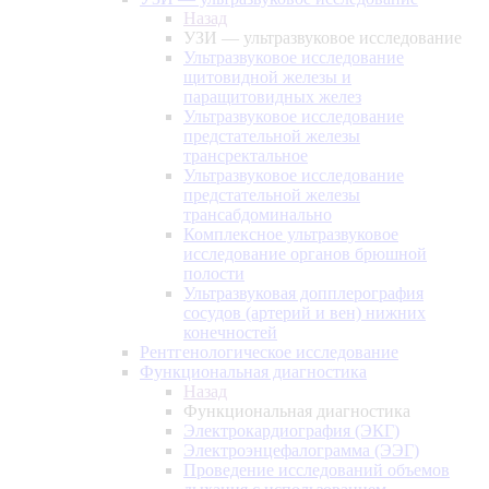
Назад
УЗИ — ультразвуковое исследование
Ультразвуковое исследование
щитовидной железы и
паращитовидных желез
Ультразвуковое исследование
предстательной железы
трансректальное
Ультразвуковое исследование
предстательной железы
трансабдоминально
Комплексное ультразвуковое
исследование органов брюшной
полости
Ультразвуковая допплерография
сосудов (артерий и вен) нижних
конечностей
Рентгенологическое исследование
Функциональная диагностика
Назад
Функциональная диагностика
Электрокардиография (ЭКГ)
Электроэнцефалограмма (ЭЭГ)
Проведение исследований объемов