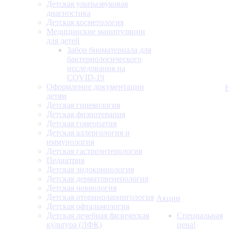
Детская ультразвуковая
диагностика
Детская косметология
Медицинские манипуляции
для детей
Забор биоматериала для
бактериологического
исследования на
COVID-19
Оформление документации
детям
Детская гинекология
Детская физиотерапия
Детская гомеопатия
Детская аллергология и
иммунология
Детская гастроэнтерология
Педиатрия
Детская эндокринология
Детская дерматовенерология
Детская неврология
Детская оториноларингология
Акции
Детская офтальмология
Детская лечебная физическая
Специальная
культура (ЛФК)
цена!