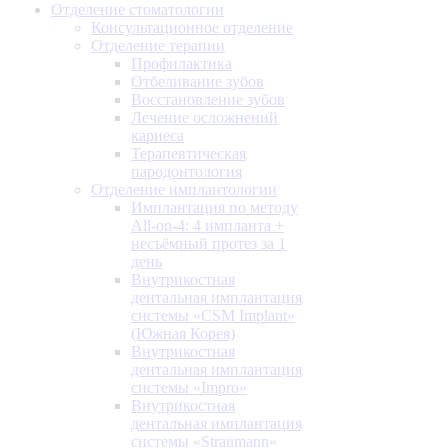
Отделение стоматологии
Консультационное отделение
Отделение терапии
Профилактика
Отбеливание зубов
Восстановление зубов
Лечение осложнений
кариеса
Терапевтическая
пародонтология
Отделение имплантологии
Имплантация по методу
All-on-4: 4 импланта +
несъёмный протез за 1
день
Внутрикостная
дентальная имплантация
системы «CSM Implant»
(Южная Корея)
Внутрикостная
дентальная имплантация
системы «Impro»
Внутрикостная
дентальная имплантация
системы «Straumann»