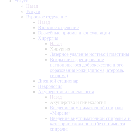
Услуги
Назад
Услуги
Взрослое отделение
Назад
Взрослое отделение
Врачебные приемы и консультации
Хирургия
Назад
Хирургия
Лазерное удаление ногтевой пластины
Вскрытие и дренирование
нагноившегося доброкачественного
образования кожи (липома, атерома,
гигрома)
Дневной стационар
Неврология
Акушерство и гинекология
Назад
Акушерство и гинекология
Введение внутриматочной спирали
«Мирена»
Введение внутриматочной спирали 2-й
категории сложности (без стоимости
спирали)