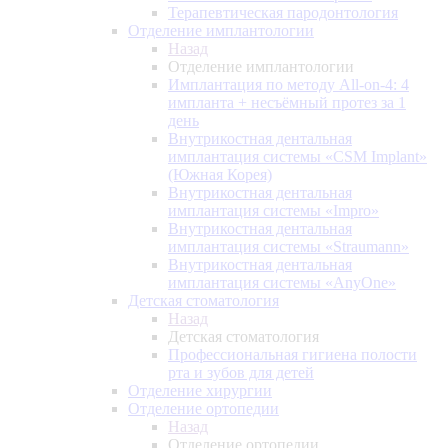
Терапевтическая пародонтология
Отделение имплантологии
Назад
Отделение имплантологии
Имплантация по методу All-on-4: 4
импланта + несъёмный протез за 1
день
Внутрикостная дентальная
имплантация системы «CSM Implant»
(Южная Корея)
Внутрикостная дентальная
имплантация системы «Impro»
Внутрикостная дентальная
имплантация системы «Straumann»
Внутрикостная дентальная
имплантация системы «AnyOne»
Детская стоматология
Назад
Детская стоматология
Профессиональная гигиена полости
рта и зубов для детей
Отделение хирургии
Отделение ортопедии
Назад
Отделение ортопедии