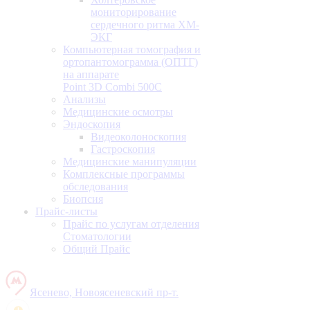
мониторирование
сердечного ритма ХМ-
ЭКГ
Компьютерная томография и
ортопантомограмма (ОПТГ)
на аппарате
Point 3D Combi 500C
Анализы
Медицинские осмотры
Эндоскопия
Видеоколоноскопия
Гастроскопия
Медицинские манипуляции
Комплексные программы
обследования
Биопсия
Прайс-листы
Прайс по услугам отделения
Стоматологии
Общий Прайс
Ясенево, Новоясеневский пр-т.