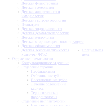
Детская физиотерапия
Детская гомеопатия
Детская аллергология и
иммунология
Детская гастроэнтерология
Педиатрия
Детская эндокринология
Детская дерматовенерология
Детская неврология
Детская оториноларингология
Акции
Детская офтальмология
Детская лечебная физическая
Специальная
культура (ЛФК)
цена!
Отделение стоматологии
Консультационное отделение
Отделение терапии
Профилактика
Отбеливание зубов
Восстановление зубов
Лечение осложнений
кариеса
Терапевтическая
пародонтология
Отделение имплантологии
Имплантация по методу