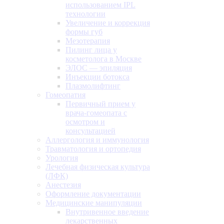
использованием IPL
технологии
Увеличение и коррекция
формы губ
Мезотерапия
Пилинг лица у
косметолога в Москве
ЭЛОС — эпиляция
Инъекции ботокса
Плазмолифтинг
Гомеопатия
Первичный прием у
врача-гомеопата с
осмотром и
консультацией
Аллергология и иммунология
Травматология и ортопедия
Урология
Лечебная физическая культура
(ЛФК)
Анестезия
Оформление документации
Медицинские манипуляции
Внутривенное введение
лекарственных