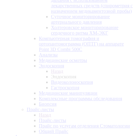
дыхания с использованием
лекарственных средств (спирометрия с
назначением медикаментозной пробы)
Суточное мониторирование
артериального давления
Холтеровское мониторирование
сердечного ритма ХМ-ЭКГ
Компьютерная томография и
ортопантомограмма (ОПТГ) на аппарате
Point 3D Combi 500C
Анализы
Медицинские осмотры
Эндоскопия
Назад
Эндоскопия
Видеоколоноскопия
Гастроскопия
Медицинские манипуляции
Комплексные программы обследования
Биопсия
Прайс-листы
Назад
Прайс-листы
Прайс по услугам отделения Стоматологии
Общий Прайс