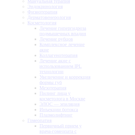
Мануальная терапия
Эндокринология
Физиотерапия
Дерматовенерология
Косметология
Лечение гипергидроза
подмышечных впадин
Лечение рубцов
Комплексное лечение
акне
Коллагенотерапия
Лечение акне с
использованием IPL
технологии
Увеличение и коррекция
формы губ
Мезотерапия
Пилинг лица у
косметолога в Москве
ЭЛОС — эпиляция
Инъекции ботокса
Плазмолифтинг
Гомеопатия
Первичный прием у
врача-гомеопата с