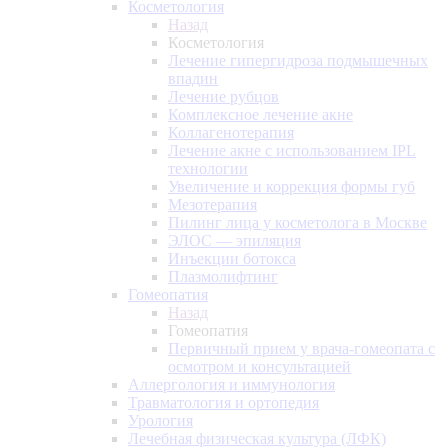
Косметология
Назад
Косметология
Лечение гипергидроза подмышечных
впадин
Лечение рубцов
Комплексное лечение акне
Коллагенотерапия
Лечение акне с использованием IPL
технологии
Увеличение и коррекция формы губ
Мезотерапия
Пилинг лица у косметолога в Москве
ЭЛОС — эпиляция
Инъекции ботокса
Плазмолифтинг
Гомеопатия
Назад
Гомеопатия
Первичный прием у врача-гомеопата с
осмотром и консультацией
Аллергология и иммунология
Травматология и ортопедия
Урология
Лечебная физическая культура (ЛФК)