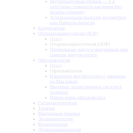
Внутриматочная спираль — 1-я
категория сложности введения (без
оплаты спирали)
Аспирационная биопсия эндометрия,
или Пайпель-биопсия
Кардиология
Оториноларингология (ЛОР)
Назад
Оториноларингология (ЛОР)
Промывание лакун в миндалинах при
помощи вакуум-отсоса
Офтальмология
Назад
Офтальмология
Измерение внутриглазного давления
по Маклакову
Введение лекарственных средств в
халязион
Прием врача-офтальмолога
Гастроэнтерология
Терапия
Мануальная терапия
Эндокринология
Физиотерапия
Дерматовенерология