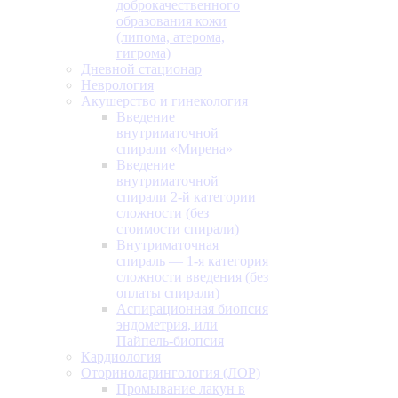
доброкачественного
образования кожи
(липома, атерома,
гигрома)
Дневной стационар
Неврология
Акушерство и гинекология
Введение
внутриматочной
спирали «Мирена»
Введение
внутриматочной
спирали 2-й категории
сложности (без
стоимости спирали)
Внутриматочная
спираль — 1-я категория
сложности введения (без
оплаты спирали)
Аспирационная биопсия
эндометрия, или
Пайпель-биопсия
Кардиология
Оториноларингология (ЛОР)
Промывание лакун в