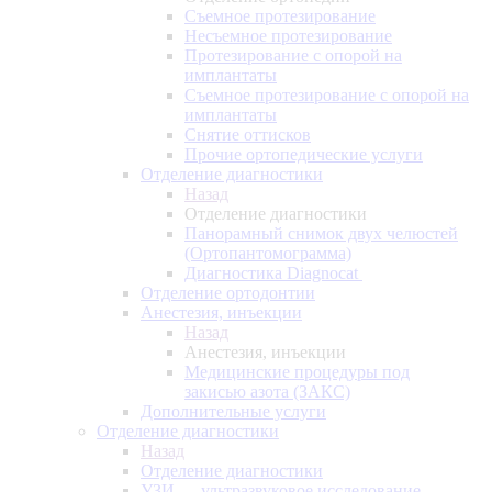
Съемное протезирование
Несъемное протезирование
Протезирование с опорой на
имплантаты
Съемное протезирование с опорой на
имплантаты
Снятие оттисков
Прочие ортопедические услуги
Отделение диагностики
Назад
Отделение диагностики
Панорамный снимок двух челюстей
(Ортопантомограмма)
Диагностика Diagnocat
Отделение ортодонтии
Анестезия, инъекции
Назад
Анестезия, инъекции
Медицинские процедуры под
закисью азота (ЗАКС)
Дополнительные услуги
Отделение диагностики
Назад
Отделение диагностики
УЗИ — ультразвуковое исследование