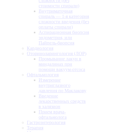
сложности (без
стоимости спирали)
Внутриматочная
спираль — 1-я категория
сложности введения (без
оплаты спирали)
Аспирационная биопсия
эндометрия, или
Пайпель-биопсия
Кардиология
Оториноларингология (ЛОР)
Промывание лакун в
миндалинах при
помощи вакуум-отсоса
Офтальмология
Измерение
внутриглазного
давления по Маклакову
Введение
лекарственных средств
в халязион
Прием врача-
офтальмолога
Гастроэнтерология
Терапия