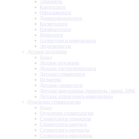
Терапевты
Кардиологи
Офтальмологи
Дерматовенерологи
Косметологи
Профпатологи
Неврологи
Аллергологи-иммунологи
Эндоскописты
Детское отделение
Назад
Детское отделение
Детские гастроэнтерологи
Детские стоматологи
Педиатры
Детские гинекологи
Детские мануальные терапевты / врачи ЛФК
Детские аллергологи-иммунологи
Отделение стоматологии
Назад
Отделение стоматологии
Стоматологи-терапевты
Стоматологи-хирурги
Стоматологи-ортопеды
Стоматологи-ортодонты