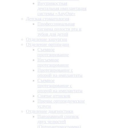
Внутрикостная
дентальная имплантация
системы «AnyOne»
Детская стоматология
Профессиональная
гигиена полости рта и
зубов для детей
Отделение хирургии
Отделение ортопедии
Съемное
протезирование
Несъемное
протезирование
Протезирование с
опорой на имплантаты
Съемное
протезирование с
опорой на имплантаты
Снятие оттисков
Прочие ортопедические
услуги
Отделение диагностики
Панорамный снимок
двух челюстей
(Ортопантомограмма)