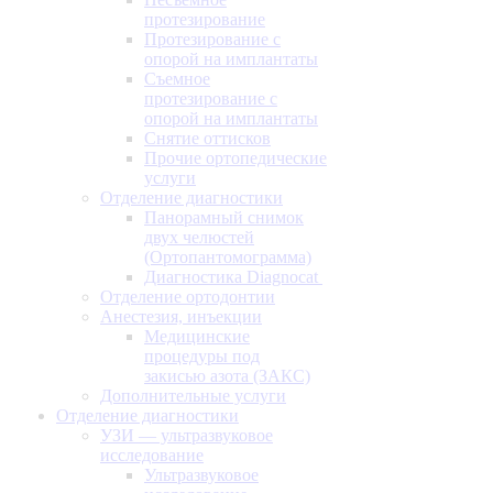
протезирование
Протезирование с
опорой на имплантаты
Съемное
протезирование с
опорой на имплантаты
Снятие оттисков
Прочие ортопедические
услуги
Отделение диагностики
Панорамный снимок
двух челюстей
(Ортопантомограмма)
Диагностика Diagnocat
Отделение ортодонтии
Анестезия, инъекции
Медицинские
процедуры под
закисью азота (ЗАКС)
Дополнительные услуги
Отделение диагностики
УЗИ — ультразвуковое
исследование
Ультразвуковое