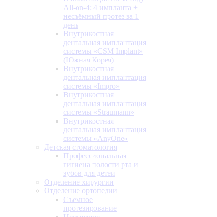
All-on-4: 4 импланта +
несъёмный протез за 1
день
Внутрикостная
дентальная имплантация
системы «CSM Implant»
(Южная Корея)
Внутрикостная
дентальная имплантация
системы «Impro»
Внутрикостная
дентальная имплантация
системы «Straumann»
Внутрикостная
дентальная имплантация
системы «AnyOne»
Детская стоматология
Профессиональная
гигиена полости рта и
зубов для детей
Отделение хирургии
Отделение ортопедии
Съемное
протезирование
Несъемное