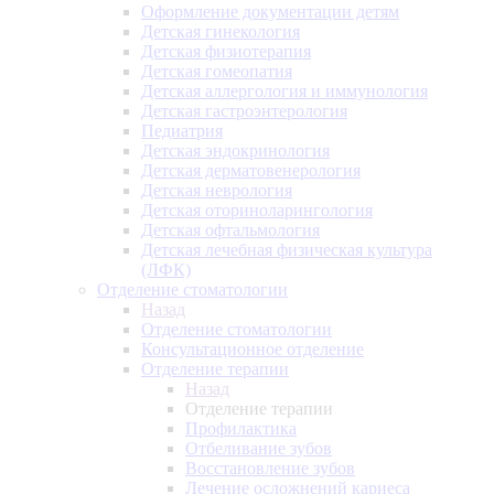
Оформление документации детям
Детская гинекология
Детская физиотерапия
Детская гомеопатия
Детская аллергология и иммунология
Детская гастроэнтерология
Педиатрия
Детская эндокринология
Детская дерматовенерология
Детская неврология
Детская оториноларингология
Детская офтальмология
Детская лечебная физическая культура
(ЛФК)
Отделение стоматологии
Назад
Отделение стоматологии
Консультационное отделение
Отделение терапии
Назад
Отделение терапии
Профилактика
Отбеливание зубов
Восстановление зубов
Лечение осложнений кариеса