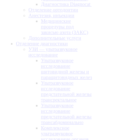
Диагностика Diagnocat
Отделение ортодонтии
Анестезия, инъекции
Медицинские
процедуры под
закисью азота (ЗАКС)
Дополнительные услуги
Отделение диагностики
УЗИ — ультразвуковое
исследование
Ультразвуковое
исследование
щитовидной железы и
паращитовидных желез
Ультразвуковое
исследование
предстательной железы
трансректальное
Ультразвуковое
исследование
предстательной железы
трансабдоминально
Комплексное
ультразвуковое
исследование органов