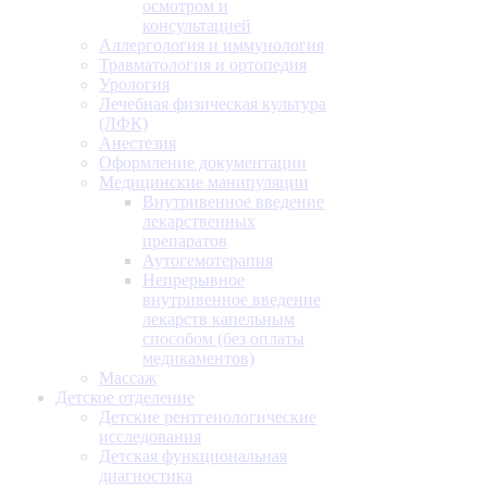
осмотром и
консультацией
Аллергология и иммунология
Травматология и ортопедия
Урология
Лечебная физическая культура
(ЛФК)
Анестезия
Оформление документации
Медицинские манипуляции
Внутривенное введение
лекарственных
препаратов
Аутогемотерапия
Непрерывное
внутривенное введение
лекарств капельным
способом (без оплаты
медикаментов)
Массаж
Детское отделение
Детские рентгенологические
исследования
Детская функциональная
диагностика