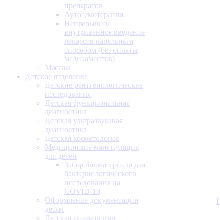
препаратов
Аутогемотерапия
Непрерывное
внутривенное введение
лекарств капельным
способом (без оплаты
медикаментов)
Массаж
Детское отделение
Детские рентгенологические
исследования
Детская функциональная
диагностика
Детская ультразвуковая
диагностика
Детская косметология
Медицинские манипуляции
для детей
Забор биоматериала для
бактериологического
исследования на
COVID-19
Оформление документации
детям
Детская гинекология