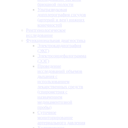
брюшной полости
Ультразвуковая
допплерография сосудов
(артерий и вен) нижних
конечностей
Рентгенологическое
исследование
Функциональная диагностика
Электрокардиография
(ЭКГ)
Электроэнцефалограмма
(ЭЭГ)
Проведение
исследований объемов
дыхания с
использованием
лекарственных средств
(спирометрия с
назначением
медикаментозной
пробы)
Суточное
мониторирование
артериального давления
Холтеровское