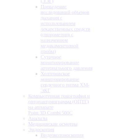
(ЭЭГ)
Проведение
исследований объемов
дыхания с
использованием
лекарственных средств
(спирометрия с
назначением
медикаментозной
пробы)
Суточное
мониторирование
артериального давления
Холтеровское
мониторирование
сердечного ритма ХМ-
ЭКГ
Компьютерная томография и
ортопантомограмма (ОПТГ)
на аппарате
Point 3D Combi 500C
Анализы
Медицинские осмотры
Эндоскопия
Видеоколоноскопия