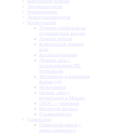
Мануальная терапия
Эндокринология
Физиотерапия
Дерматовенерология
Косметология
Лечение гипергидроза
подмышечных впадин
Лечение рубцов
Комплексное лечение
акне
Коллагенотерапия
Лечение акне с
использованием IPL
технологии
Увеличение и коррекция
формы губ
Мезотерапия
Пилинг лица у
косметолога в Москве
ЭЛОС — эпиляция
Инъекции ботокса
Плазмолифтинг
Гомеопатия
Первичный прием у
врача-гомеопата с