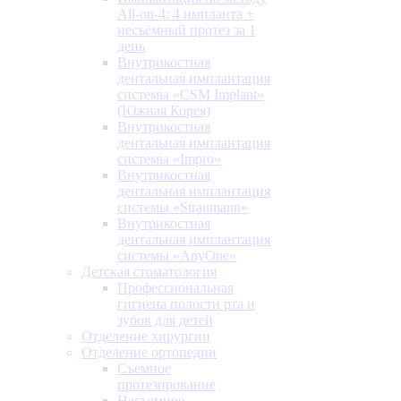
All-on-4: 4 импланта +
несъёмный протез за 1
день
Внутрикостная
дентальная имплантация
системы «CSM Implant»
(Южная Корея)
Внутрикостная
дентальная имплантация
системы «Impro»
Внутрикостная
дентальная имплантация
системы «Straumann»
Внутрикостная
дентальная имплантация
системы «AnyOne»
Детская стоматология
Профессиональная
гигиена полости рта и
зубов для детей
Отделение хирургии
Отделение ортопедии
Съемное
протезирование
Несъемное