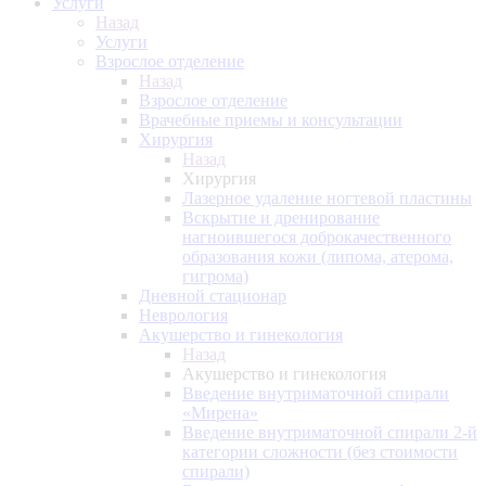
Услуги
Назад
Услуги
Взрослое отделение
Назад
Взрослое отделение
Врачебные приемы и консультации
Хирургия
Назад
Хирургия
Лазерное удаление ногтевой пластины
Вскрытие и дренирование
нагноившегося доброкачественного
образования кожи (липома, атерома,
гигрома)
Дневной стационар
Неврология
Акушерство и гинекология
Назад
Акушерство и гинекология
Введение внутриматочной спирали
«Мирена»
Введение внутриматочной спирали 2-й
категории сложности (без стоимости
спирали)