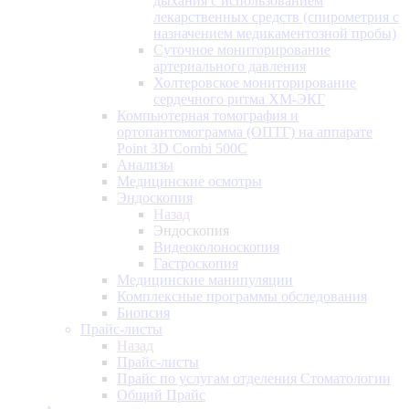
дыхания с использованием
лекарственных средств (спирометрия с
назначением медикаментозной пробы)
Суточное мониторирование
артериального давления
Холтеровское мониторирование
сердечного ритма ХМ-ЭКГ
Компьютерная томография и
ортопантомограмма (ОПТГ) на аппарате
Point 3D Combi 500C
Анализы
Медицинские осмотры
Эндоскопия
Назад
Эндоскопия
Видеоколоноскопия
Гастроскопия
Медицинские манипуляции
Комплексные программы обследования
Биопсия
Прайс-листы
Назад
Прайс-листы
Прайс по услугам отделения Стоматологии
Общий Прайс