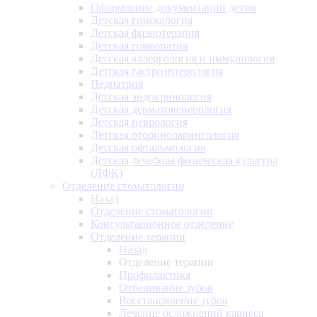
Оформление документации детям
Детская гинекология
Детская физиотерапия
Детская гомеопатия
Детская аллергология и иммунология
Детская гастроэнтерология
Педиатрия
Детская эндокринология
Детская дерматовенерология
Детская неврология
Детская оториноларингология
Детская офтальмология
Детская лечебная физическая культура
(ЛФК)
Отделение стоматологии
Назад
Отделение стоматологии
Консультационное отделение
Отделение терапии
Назад
Отделение терапии
Профилактика
Отбеливание зубов
Восстановление зубов
Лечение осложнений кариеса