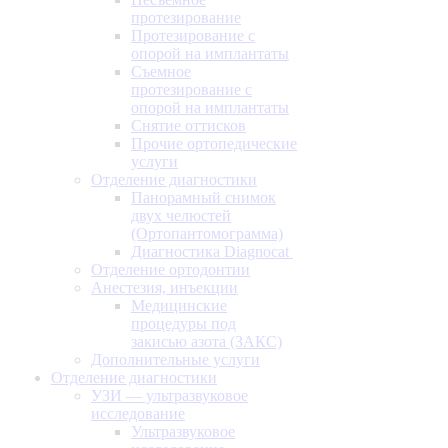
протезирование
Протезирование с
опорой на имплантаты
Съемное
протезирование с
опорой на имплантаты
Снятие оттисков
Прочие ортопедические
услуги
Отделение диагностики
Панорамный снимок
двух челюстей
(Ортопантомограмма)
Диагностика Diagnocat
Отделение ортодонтии
Анестезия, инъекции
Медицинские
процедуры под
закисью азота (ЗАКС)
Дополнительные услуги
Отделение диагностики
УЗИ — ультразвуковое
исследование
Ультразвуковое