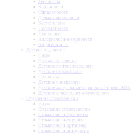
Терапевты
Кардиологи
Офтальмологи
Дерматовенерологи
Косметологи
Профпатологи
Неврологи
Аллергологи-иммунологи
Эндоскописты
Детское отделение
Назад
Детское отделение
Детские гастроэнтерологи
Детские стоматологи
Педиатры
Детские гинекологи
Детские мануальные терапевты / врачи ЛФК
Детские аллергологи-иммунологи
Отделение стоматологии
Назад
Отделение стоматологии
Стоматологи-терапевты
Стоматологи-хирурги
Стоматологи-ортопеды
Стоматологи-ортодонты