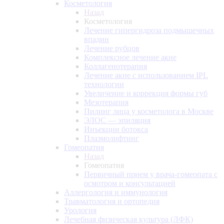
Косметология
Назад
Косметология
Лечение гипергидроза подмышечных
впадин
Лечение рубцов
Комплексное лечение акне
Коллагенотерапия
Лечение акне с использованием IPL
технологии
Увеличение и коррекция формы губ
Мезотерапия
Пилинг лица у косметолога в Москве
ЭЛОС — эпиляция
Инъекции ботокса
Плазмолифтинг
Гомеопатия
Назад
Гомеопатия
Первичный прием у врача-гомеопата с
осмотром и консультацией
Аллергология и иммунология
Травматология и ортопедия
Урология
Лечебная физическая культура (ЛФК)