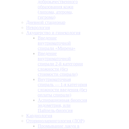
доброкачественного
образования кожи
(липома, атерома,
гигрома)
Дневной стационар
Неврология
Акушерство и гинекология
Введение
внутриматочной
спирали «Мирена»
Введение
внутриматочной
спирали 2-й категории
сложности (без
стоимости спирали)
Внутриматочная
спираль — 1-я категория
сложности введения (без
оплаты спирали)
Аспирационная биопсия
эндометрия, или
Пайпель-биопсия
Кардиология
Оториноларингология (ЛОР)
Промывание лакун в