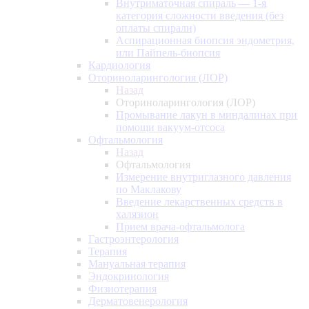
Внутриматочная спираль — 1-я
категория сложности введения (без
оплаты спирали)
Аспирационная биопсия эндометрия,
или Пайпель-биопсия
Кардиология
Оториноларингология (ЛОР)
Назад
Оториноларингология (ЛОР)
Промывание лакун в миндалинах при
помощи вакуум-отсоса
Офтальмология
Назад
Офтальмология
Измерение внутриглазного давления
по Маклакову
Введение лекарственных средств в
халязион
Прием врача-офтальмолога
Гастроэнтерология
Терапия
Мануальная терапия
Эндокринология
Физиотерапия
Дерматовенерология