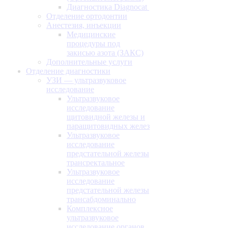
Диагностика Diagnocat
Отделение ортодонтии
Анестезия, инъекции
Медицинские
процедуры под
закисью азота (ЗАКС)
Дополнительные услуги
Отделение диагностики
УЗИ — ультразвуковое
исследование
Ультразвуковое
исследование
щитовидной железы и
паращитовидных желез
Ультразвуковое
исследование
предстательной железы
трансректальное
Ультразвуковое
исследование
предстательной железы
трансабдоминально
Комплексное
ультразвуковое
исследование органов