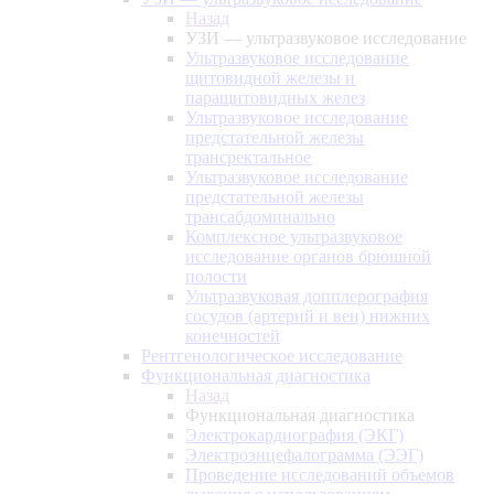
Назад
УЗИ — ультразвуковое исследование
Ультразвуковое исследование
щитовидной железы и
паращитовидных желез
Ультразвуковое исследование
предстательной железы
трансректальное
Ультразвуковое исследование
предстательной железы
трансабдоминально
Комплексное ультразвуковое
исследование органов брюшной
полости
Ультразвуковая допплерография
сосудов (артерий и вен) нижних
конечностей
Рентгенологическое исследование
Функциональная диагностика
Назад
Функциональная диагностика
Электрокардиография (ЭКГ)
Электроэнцефалограмма (ЭЭГ)
Проведение исследований объемов