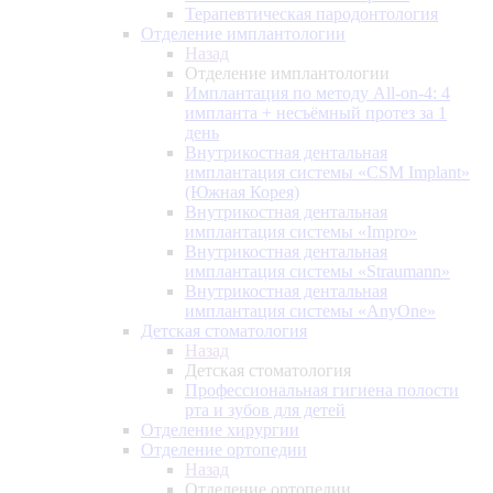
Терапевтическая пародонтология
Отделение имплантологии
Назад
Отделение имплантологии
Имплантация по методу All-on-4: 4
импланта + несъёмный протез за 1
день
Внутрикостная дентальная
имплантация системы «CSM Implant»
(Южная Корея)
Внутрикостная дентальная
имплантация системы «Impro»
Внутрикостная дентальная
имплантация системы «Straumann»
Внутрикостная дентальная
имплантация системы «AnyOne»
Детская стоматология
Назад
Детская стоматология
Профессиональная гигиена полости
рта и зубов для детей
Отделение хирургии
Отделение ортопедии
Назад
Отделение ортопедии