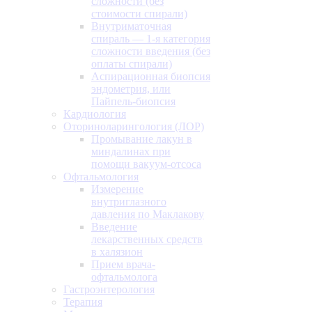
сложности (без
стоимости спирали)
Внутриматочная
спираль — 1-я категория
сложности введения (без
оплаты спирали)
Аспирационная биопсия
эндометрия, или
Пайпель-биопсия
Кардиология
Оториноларингология (ЛОР)
Промывание лакун в
миндалинах при
помощи вакуум-отсоса
Офтальмология
Измерение
внутриглазного
давления по Маклакову
Введение
лекарственных средств
в халязион
Прием врача-
офтальмолога
Гастроэнтерология
Терапия