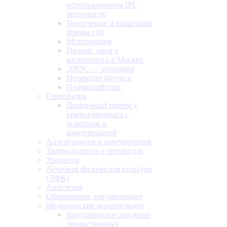
использованием IPL
технологии
Увеличение и коррекция
формы губ
Мезотерапия
Пилинг лица у
косметолога в Москве
ЭЛОС — эпиляция
Инъекции ботокса
Плазмолифтинг
Гомеопатия
Первичный прием у
врача-гомеопата с
осмотром и
консультацией
Аллергология и иммунология
Травматология и ортопедия
Урология
Лечебная физическая культура
(ЛФК)
Анестезия
Оформление документации
Медицинские манипуляции
Внутривенное введение
лекарственных