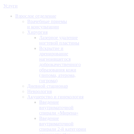
Услуги
Взрослое отделение
Врачебные приемы
и консультации
Хирургия
Лазерное удаление
ногтевой пластины
Вскрытие и
дренирование
нагноившегося
доброкачественного
образования кожи
(липома, атерома,
гигрома)
Дневной стационар
Неврология
Акушерство и гинекология
Введение
внутриматочной
спирали «Мирена»
Введение
внутриматочной
спирали 2-й категории