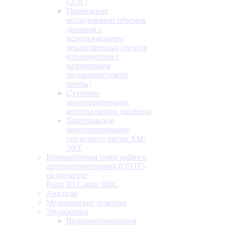
(ЭЭГ)
Проведение
исследований объемов
дыхания с
использованием
лекарственных средств
(спирометрия с
назначением
медикаментозной
пробы)
Суточное
мониторирование
артериального давления
Холтеровское
мониторирование
сердечного ритма ХМ-
ЭКГ
Компьютерная томография и
ортопантомограмма (ОПТГ)
на аппарате
Point 3D Combi 500C
Анализы
Медицинские осмотры
Эндоскопия
Видеоколоноскопия