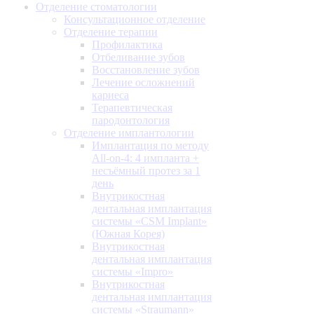
Отделение стоматологии
Консультационное отделение
Отделение терапии
Профилактика
Отбеливание зубов
Восстановление зубов
Лечение осложнений
кариеса
Терапевтическая
пародонтология
Отделение имплантологии
Имплантация по методу
All-on-4: 4 импланта +
несъёмный протез за 1
день
Внутрикостная
дентальная имплантация
системы «CSM Implant»
(Южная Корея)
Внутрикостная
дентальная имплантация
системы «Impro»
Внутрикостная
дентальная имплантация
системы «Straumann»