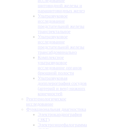
исследование
щитовидной железы и
паращитовидных желез
Ультразвуковое
исследование
предстательной железы
трансректальное
Ультразвуковое
исследование
предстательной железы
трансабдоминально
Комплексное
ультразвуковое
исследование органов
брюшной полости
Ультразвуковая
допплерография сосудов
(артерий и вен) нижних
конечностей
Рентгенологическое
исследование
Функциональная диагностика
Электрокардиография
(ЭКГ)
Электроэнцефалограмма