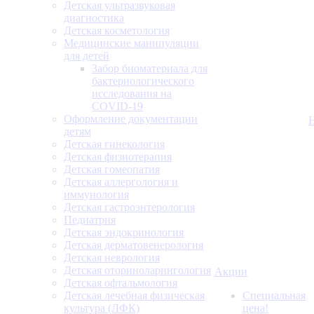
Детская ультразвуковая
диагностика
Детская косметология
Медицинские манипуляции
для детей
Забор биоматериала для
бактериологического
исследования на
COVID-19
Оформление документации
детям
Детская гинекология
Детская физиотерапия
Детская гомеопатия
Детская аллергология и
иммунология
Детская гастроэнтерология
Педиатрия
Детская эндокринология
Детская дерматовенерология
Детская неврология
Детская оториноларингология
Акции
Детская офтальмология
Детская лечебная физическая
Специальная
культура (ЛФК)
цена!