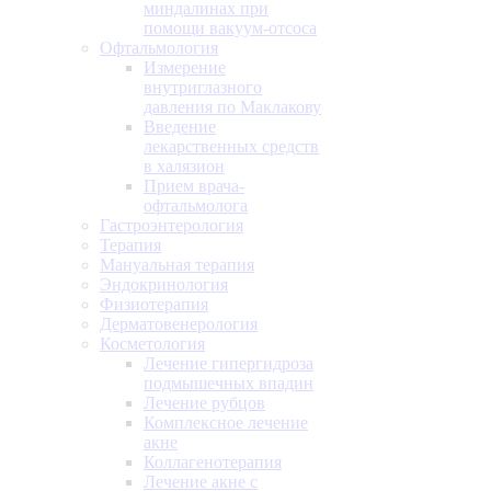
миндалинах при
помощи вакуум-отсоса
Офтальмология
Измерение
внутриглазного
давления по Маклакову
Введение
лекарственных средств
в халязион
Прием врача-
офтальмолога
Гастроэнтерология
Терапия
Мануальная терапия
Эндокринология
Физиотерапия
Дерматовенерология
Косметология
Лечение гипергидроза
подмышечных впадин
Лечение рубцов
Комплексное лечение
акне
Коллагенотерапия
Лечение акне с