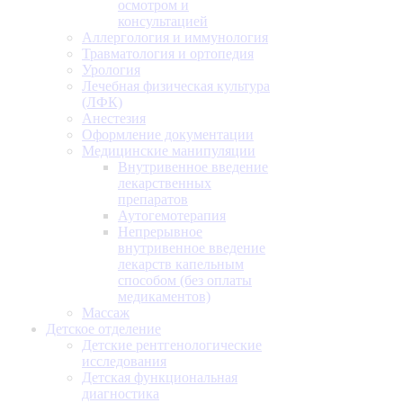
осмотром и
консультацией
Аллергология и иммунология
Травматология и ортопедия
Урология
Лечебная физическая культура
(ЛФК)
Анестезия
Оформление документации
Медицинские манипуляции
Внутривенное введение
лекарственных
препаратов
Аутогемотерапия
Непрерывное
внутривенное введение
лекарств капельным
способом (без оплаты
медикаментов)
Массаж
Детское отделение
Детские рентгенологические
исследования
Детская функциональная
диагностика