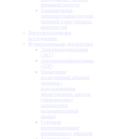
брюшной полости
Ультразвуковая
допплерография сосудов
(артерий и вен) нижних
конечностей
Рентгенологическое
исследование
Функциональная диагностика
Электрокардиография
(ЭКГ)
Электроэнцефалограмма
(ЭЭГ)
Проведение
исследований объемов
дыхания с
использованием
лекарственных средств
(спирометрия с
назначением
медикаментозной
пробы)
Суточное
мониторирование
артериального давления
Холтеровское