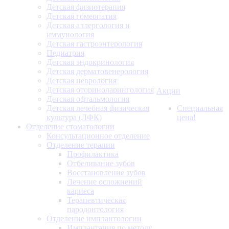
Детская физиотерапия
Детская гомеопатия
Детская аллергология и
иммунология
Детская гастроэнтерология
Педиатрия
Детская эндокринология
Детская дерматовенерология
Детская неврология
Детская оториноларингология
Акции
Детская офтальмология
Детская лечебная физическая
Специальная
культура (ЛФК)
цена!
Отделение стоматологии
Консультационное отделение
Отделение терапии
Профилактика
Отбеливание зубов
Восстановление зубов
Лечение осложнений
кариеса
Терапевтическая
пародонтология
Отделение имплантологии
Имплантация по методу