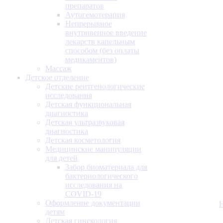
препаратов
Аутогемотерапия
Непрерывное
внутривенное введение
лекарств капельным
способом (без оплаты
медикаментов)
Массаж
Детское отделение
Детские рентгенологические
исследования
Детская функциональная
диагностика
Детская ультразвуковая
диагностика
Детская косметология
Медицинские манипуляции
для детей
Забор биоматериала для
бактериологического
исследования на
COVID-19
Оформление документации
детям
Детская гинекология