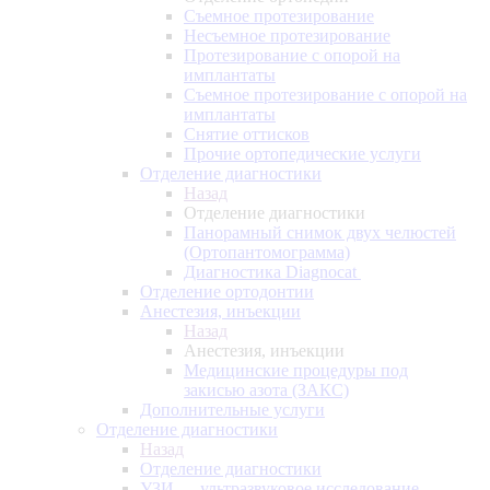
Съемное протезирование
Несъемное протезирование
Протезирование с опорой на
имплантаты
Съемное протезирование с опорой на
имплантаты
Снятие оттисков
Прочие ортопедические услуги
Отделение диагностики
Назад
Отделение диагностики
Панорамный снимок двух челюстей
(Ортопантомограмма)
Диагностика Diagnocat
Отделение ортодонтии
Анестезия, инъекции
Назад
Анестезия, инъекции
Медицинские процедуры под
закисью азота (ЗАКС)
Дополнительные услуги
Отделение диагностики
Назад
Отделение диагностики
УЗИ — ультразвуковое исследование