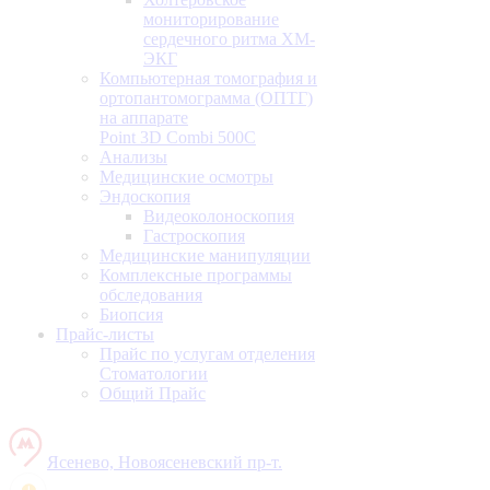
мониторирование
сердечного ритма ХМ-
ЭКГ
Компьютерная томография и
ортопантомограмма (ОПТГ)
на аппарате
Point 3D Combi 500C
Анализы
Медицинские осмотры
Эндоскопия
Видеоколоноскопия
Гастроскопия
Медицинские манипуляции
Комплексные программы
обследования
Биопсия
Прайс-листы
Прайс по услугам отделения
Стоматологии
Общий Прайс
Ясенево, Новоясеневский пр-т.