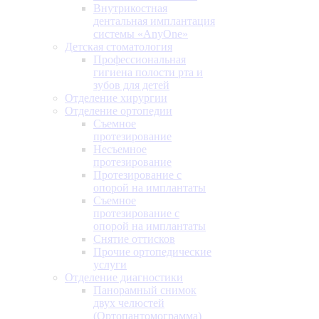
Внутрикостная
дентальная имплантация
системы «AnyOne»
Детская стоматология
Профессиональная
гигиена полости рта и
зубов для детей
Отделение хирургии
Отделение ортопедии
Съемное
протезирование
Несъемное
протезирование
Протезирование с
опорой на имплантаты
Съемное
протезирование с
опорой на имплантаты
Снятие оттисков
Прочие ортопедические
услуги
Отделение диагностики
Панорамный снимок
двух челюстей
(Ортопантомограмма)