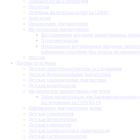
Травматология и ортопедия
Урология
Лечебная физическая культура (ЛФК)
Анестезия
Оформление документации
Медицинские манипуляции
Внутривенное введение лекарственных преп
Аутогемотерапия
Непрерывное внутривенное введение лекарс
капельным способом (без оплаты медикамент
Массаж
Детское отделение
Детские рентгенологические исследования
Детская функциональная диагностика
Детская ультразвуковая диагностика
Детская косметология
Медицинские манипуляции для детей
Забор биоматериала для бактериологического
исследования на COVID-19
Оформление документации детям
Детская гинекология
Детская физиотерапия
Детская гомеопатия
Детская аллергология и иммунология
Детская гастроэнтерология