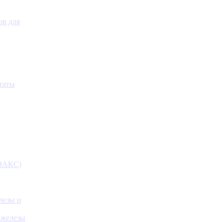
ов для
таты
(ЗАКС)
лезы и
 железы