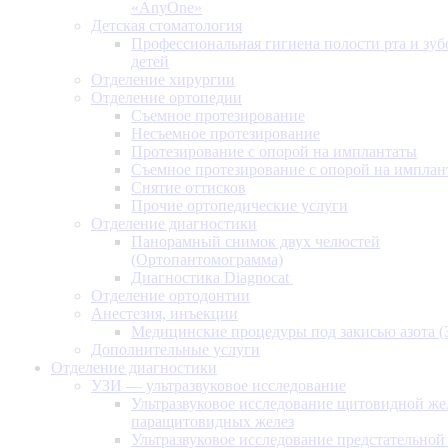
«AnyOne»
Детская стоматология
Профессиональная гигиена полости рта и зуб
детей
Отделение хирургии
Отделение ортопедии
Съемное протезирование
Несъемное протезирование
Протезирование с опорой на имплантаты
Съемное протезирование с опорой на имплан
Снятие оттисков
Прочие ортопедические услуги
Отделение диагностики
Панорамный снимок двух челюстей
(Ортопантомограмма)
Диагностика Diagnocat
Отделение ортодонтии
Анестезия, инъекции
Медицинские процедуры под закисью азота 
Дополнительные услуги
Отделение диагностики
УЗИ — ультразвуковое исследование
Ультразвуковое исследование щитовидной же
паращитовидных желез
Ультразвуковое исследование предстательной