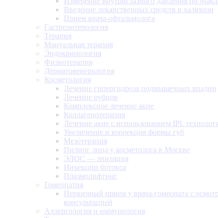
Измерение внутриглазного давления по Макл
Введение лекарственных средств в халязион
Прием врача-офтальмолога
Гастроэнтерология
Терапия
Мануальная терапия
Эндокринология
Физиотерапия
Дерматовенерология
Косметология
Лечение гипергидроза подмышечных впадин
Лечение рубцов
Комплексное лечение акне
Коллагенотерапия
Лечение акне с использованием IPL технолог
Увеличение и коррекция формы губ
Мезотерапия
Пилинг лица у косметолога в Москве
ЭЛОС — эпиляция
Инъекции ботокса
Плазмолифтинг
Гомеопатия
Первичный прием у врача-гомеопата с осмот
консультацией
Аллергология и иммунология