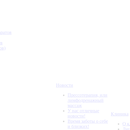
аратов
тв
ов)
Новости
Прессотерапия, или
лимфодренажный
массаж
У нас отличные
Клиника
новости!
Время заботы о себе
О к
и близких!
Лиц