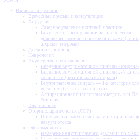
Взрослое отделение
Врачебные приемы и консультации
Хирургия
Лазерное удаление ногтевой пластины
Вскрытие и дренирование нагноившегося
доброкачественного образования кожи (липом
атерома, гигрома)
Дневной стационар
Неврология
Акушерство и гинекология
Введение внутриматочной спирали «Мирена
Введение внутриматочной спирали 2-й катег
сложности (без стоимости спирали)
Внутриматочная спираль — 1-я категория сл
введения (без оплаты спирали)
Аспирационная биопсия эндометрия, или Па
биопсия
Кардиология
Оториноларингология (ЛОР)
Промывание лакун в миндалинах при помощ
вакуум-отсоса
Офтальмология
Измерение внутриглазного давления по Макл
Введение лекарственных средств в халязион