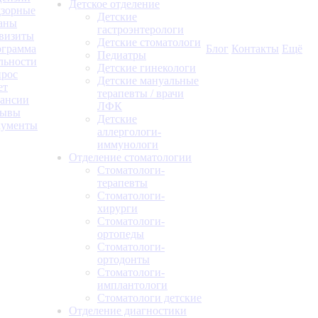
Детское отделение
зорные
Детские
аны
гастроэнтерологи
визиты
Детские стоматологи
грамма
Блог
Контакты
Ещё
Педиатры
льности
Детские гинекологи
рос
Детские мануальные
ет
терапевты / врачи
ансии
ЛФК
зывы
Детские
кументы
аллергологи-
иммунологи
Отделение стоматологии
Стоматологи-
терапевты
Стоматологи-
хирурги
Стоматологи-
ортопеды
Стоматологи-
ортодонты
Стоматологи-
имплантологи
Стоматологи детские
Отделение диагностики