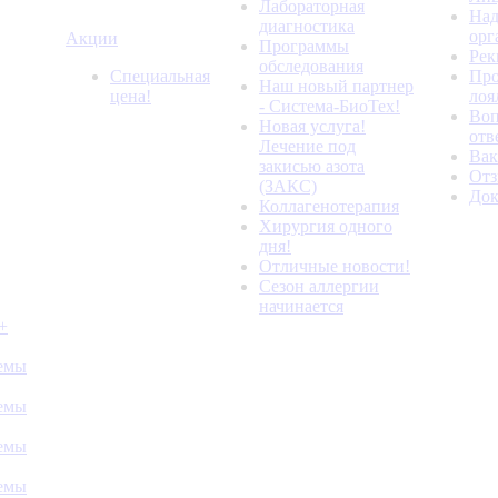
Лабораторная
Над
диагностика
орг
Акции
Программы
Рек
обследования
Специальная
Про
Наш новый партнер
цена!
лоя
- Система-БиоТех!
Воп
Новая услуга!
отв
Лечение под
Вак
закисью азота
От
(ЗАКС)
До
Коллагенотерапия
Хирургия одного
дня!
Отличные новости!
Сезон аллергии
начинается
+
темы
темы
темы
темы