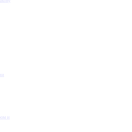
акову
ии
ром и