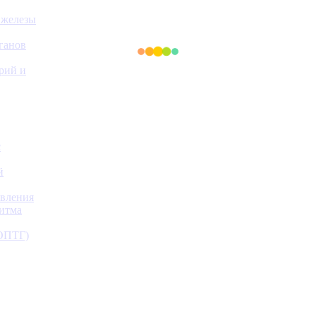
 железы
ганов
ерий и
с
й
авления
ритма
(ОПТГ)