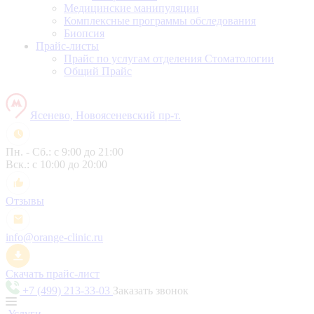
Медицинские манипуляции
Комплексные программы обследования
Биопсия
Прайс-листы
Прайс по услугам отделения Стоматологии
Общий Прайс
Ясенево, Новоясеневский пр-т.
Пн. - Сб.: с 9:00 до 21:00
Вск.: с 10:00 до 20:00
Отзывы
info@orange-clinic.ru
Скачать прайс-лист
+7 (499) 213-33-03
Заказать звонок
Услуги