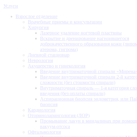
Услуги
Взрослое отделение
Врачебные приемы и консультации
Хирургия
Лазерное удаление ногтевой пластины
Вскрытие и дренирование нагноившегося
доброкачественного образования кожи (липом
атерома, гигрома)
Дневной стационар
Неврология
Акушерство и гинекология
Введение внутриматочной спирали «Мирена
Введение внутриматочной спирали 2-й катег
сложности (без стоимости спирали)
Внутриматочная спираль — 1-я категория сл
введения (без оплаты спирали)
Аспирационная биопсия эндометрия, или Па
биопсия
Кардиология
Оториноларингология (ЛОР)
Промывание лакун в миндалинах при помощ
вакуум-отсоса
Офтальмология