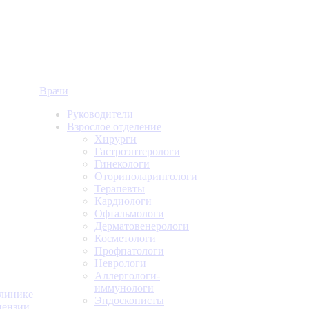
Врачи
Руководители
Взрослое отделение
Хирурги
Гастроэнтерологи
Гинекологи
Оториноларингологи
Терапевты
Кардиологи
Офтальмологи
Дерматовенерологи
Косметологи
Профпатологи
Неврологи
Аллергологи-
иммунологи
линике
Эндоскописты
ензии