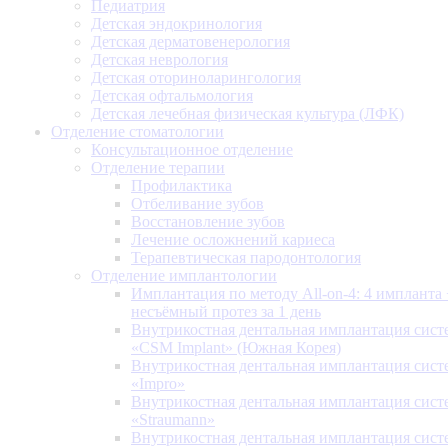
Педиатрия
Детская эндокринология
Детская дерматовенерология
Детская неврология
Детская оториноларингология
Детская офтальмология
Детская лечебная физическая культура (ЛФК)
Отделение стоматологии
Консультационное отделение
Отделение терапии
Профилактика
Отбеливание зубов
Восстановление зубов
Лечение осложнений кариеса
Терапевтическая пародонтология
Отделение имплантологии
Имплантация по методу All-on-4: 4 импланта 
несъёмный протез за 1 день
Внутрикостная дентальная имплантация сис
«CSM Implant» (Южная Корея)
Внутрикостная дентальная имплантация сис
«Impro»
Внутрикостная дентальная имплантация сис
«Straumann»
Внутрикостная дентальная имплантация сис