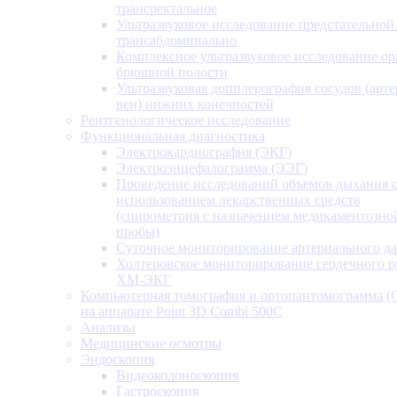
трансректальное
Ультразвуковое исследование предстательной
трансабдоминально
Комплексное ультразвуковое исследование ор
брюшной полости
Ультразвуковая допплерография сосудов (арт
вен) нижних конечностей
Рентгенологическое исследование
Функциональная диагностика
Электрокардиография (ЭКГ)
Электроэнцефалограмма (ЭЭГ)
Проведение исследований объемов дыхания 
использованием лекарственных средств
(спирометрия с назначением медикаментозно
пробы)
Суточное мониторирование артериального д
Холтеровское мониторирование сердечного 
ХМ-ЭКГ
Компьютерная томография и ортопантомограмма 
на аппарате Point 3D Combi 500C
Анализы
Медицинские осмотры
Эндоскопия
Видеоколоноскопия
Гастроскопия