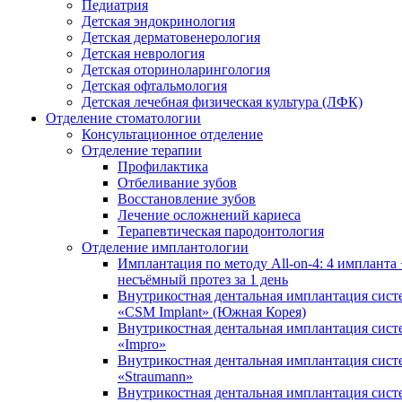
Педиатрия
Детская эндокринология
Детская дерматовенерология
Детская неврология
Детская оториноларингология
Детская офтальмология
Детская лечебная физическая культура (ЛФК)
Отделение стоматологии
Консультационное отделение
Отделение терапии
Профилактика
Отбеливание зубов
Восстановление зубов
Лечение осложнений кариеса
Терапевтическая пародонтология
Отделение имплантологии
Имплантация по методу All-on-4: 4 импланта 
несъёмный протез за 1 день
Внутрикостная дентальная имплантация сис
«CSM Implant» (Южная Корея)
Внутрикостная дентальная имплантация сис
«Impro»
Внутрикостная дентальная имплантация сис
«Straumann»
Внутрикостная дентальная имплантация сис