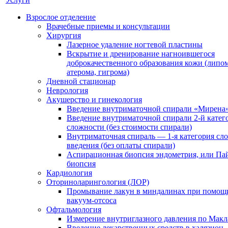
Взрослое отделение
Врачебные приемы и консультации
Хирургия
Лазерное удаление ногтевой пластины
Вскрытие и дренирование нагноившегося
доброкачественного образования кожи (липом
атерома, гигрома)
Дневной стационар
Неврология
Акушерство и гинекология
Введение внутриматочной спирали «Мирена
Введение внутриматочной спирали 2-й катег
сложности (без стоимости спирали)
Внутриматочная спираль — 1-я категория сл
введения (без оплаты спирали)
Аспирационная биопсия эндометрия, или Па
биопсия
Кардиология
Оториноларингология (ЛОР)
Промывание лакун в миндалинах при помощ
вакуум-отсоса
Офтальмология
Измерение внутриглазного давления по Макл
Введение лекарственных средств в халязион