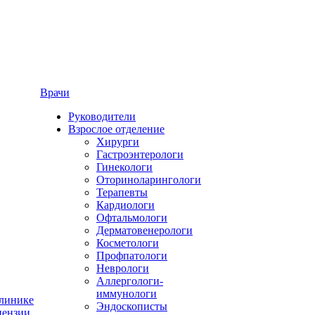
Врачи
Руководители
Взрослое отделение
Хирурги
Гастроэнтерологи
Гинекологи
Оториноларингологи
Терапевты
Кардиологи
Офтальмологи
Дерматовенерологи
Косметологи
Профпатологи
Неврологи
Аллергологи-
иммунологи
линике
Эндоскописты
ензии