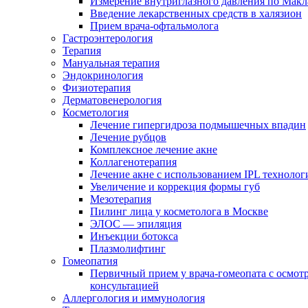
Измерение внутриглазного давления по Макл
Введение лекарственных средств в халязион
Прием врача-офтальмолога
Гастроэнтерология
Терапия
Мануальная терапия
Эндокринология
Физиотерапия
Дерматовенерология
Косметология
Лечение гипергидроза подмышечных впадин
Лечение рубцов
Комплексное лечение акне
Коллагенотерапия
Лечение акне с использованием IPL технолог
Увеличение и коррекция формы губ
Мезотерапия
Пилинг лица у косметолога в Москве
ЭЛОС — эпиляция
Инъекции ботокса
Плазмолифтинг
Гомеопатия
Первичный прием у врача-гомеопата с осмот
консультацией
Аллергология и иммунология