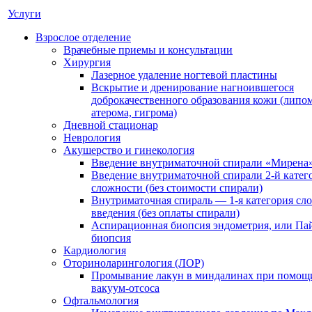
Услуги
Взрослое отделение
Врачебные приемы и консультации
Хирургия
Лазерное удаление ногтевой пластины
Вскрытие и дренирование нагноившегося
доброкачественного образования кожи (липом
атерома, гигрома)
Дневной стационар
Неврология
Акушерство и гинекология
Введение внутриматочной спирали «Мирена
Введение внутриматочной спирали 2-й катег
сложности (без стоимости спирали)
Внутриматочная спираль — 1-я категория сл
введения (без оплаты спирали)
Аспирационная биопсия эндометрия, или Па
биопсия
Кардиология
Оториноларингология (ЛОР)
Промывание лакун в миндалинах при помощ
вакуум-отсоса
Офтальмология