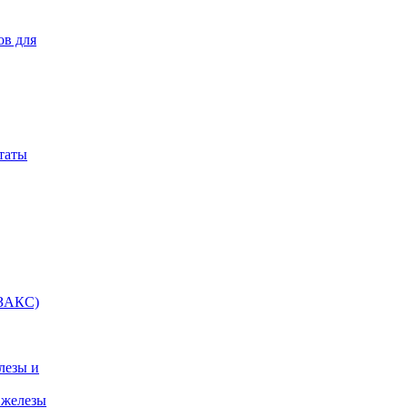
ов для
таты
(ЗАКС)
лезы и
 железы