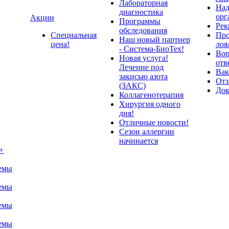
Лабораторная
Над
диагностика
орг
Акции
Программы
Рек
обследования
Специальная
Про
Наш новый партнер
цена!
лоя
- Система-БиоТех!
Воп
Новая услуга!
отв
Лечение под
Вак
закисью азота
От
(ЗАКС)
До
Коллагенотерапия
Хирургия одного
дня!
Отличные новости!
Сезон аллергии
начинается
+
темы
темы
темы
темы