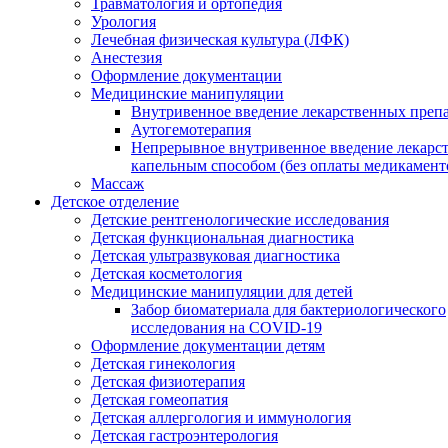
Травматология и ортопедия
Урология
Лечебная физическая культура (ЛФК)
Анестезия
Оформление документации
Медицинские манипуляции
Внутривенное введение лекарственных преп
Аутогемотерапия
Непрерывное внутривенное введение лекарс
капельным способом (без оплаты медикамент
Массаж
Детское отделение
Детские рентгенологические исследования
Детская функциональная диагностика
Детская ультразвуковая диагностика
Детская косметология
Медицинские манипуляции для детей
Забор биоматериала для бактериологического
исследования на COVID-19
Оформление документации детям
Детская гинекология
Детская физиотерапия
Детская гомеопатия
Детская аллергология и иммунология
Детская гастроэнтерология