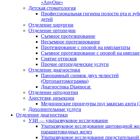
«AnyOne»
Детская стоматология
Профессиональная гигиена полости рта и зуб
детей
Отделение хирургии
Отделение ортопедии
Съемное протезирование
Несъемное протезирование
Протезирование с опорой на имплантаты
Съемное протезирование с опорой на имплан
Снятие оттисков
Прочие ортопедические услуги
Отделение диагностики
Панорамный снимок двух челюстей
(Ортопантомограмма)
Диагностика Diagnocat
Отделение ортодонтии
Анестезия, инъекции
Медицинские процедуры под закисью азота 
Дополнительные услуги
Отделение диагностики
УЗИ — ультразвуковое исследование
Ультразвуковое исследование щитовидной же
паращитовидных желез
Ультразвуковое исследование предстательной