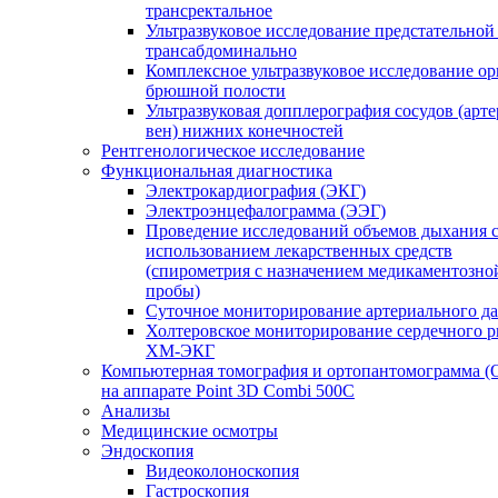
трансректальное
Ультразвуковое исследование предстательной
трансабдоминально
Комплексное ультразвуковое исследование ор
брюшной полости
Ультразвуковая допплерография сосудов (арт
вен) нижних конечностей
Рентгенологическое исследование
Функциональная диагностика
Электрокардиография (ЭКГ)
Электроэнцефалограмма (ЭЭГ)
Проведение исследований объемов дыхания 
использованием лекарственных средств
(спирометрия с назначением медикаментозно
пробы)
Суточное мониторирование артериального д
Холтеровское мониторирование сердечного 
ХМ-ЭКГ
Компьютерная томография и ортопантомограмма 
на аппарате Point 3D Combi 500C
Анализы
Медицинские осмотры
Эндоскопия
Видеоколоноскопия
Гастроскопия