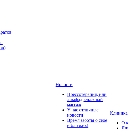
аратов
тв
ов)
Новости
Прессотерапия, или
лимфодренажный
массаж
У нас отличные
Клиника
новости!
Время заботы о себе
О к
и близких!
Лиц