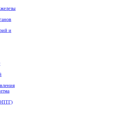
 железы
ганов
ерий и
с
й
авления
ритма
(ОПТГ)