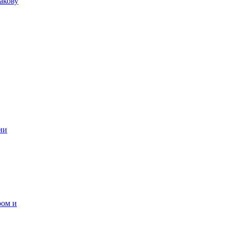
акову
ии
ром и