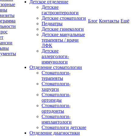
Детское отделение
зорные
Детские
аны
гастроэнтерологи
визиты
Детские стоматологи
грамма
Блог
Контакты
Ещё
Педиатры
льности
Детские гинекологи
рос
Детские мануальные
ет
терапевты / врачи
ансии
ЛФК
зывы
Детские
кументы
аллергологи-
иммунологи
Отделение стоматологии
Стоматологи-
терапевты
Стоматологи-
хирурги
Стоматологи-
ортопеды
Стоматологи-
ортодонты
Стоматологи-
имплантологи
Стоматологи детские
Отделение диагностики