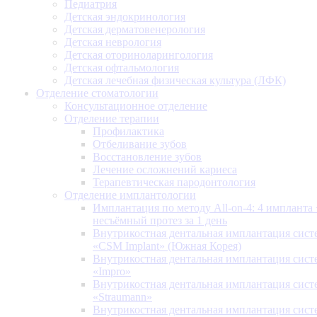
Педиатрия
Детская эндокринология
Детская дерматовенерология
Детская неврология
Детская оториноларингология
Детская офтальмология
Детская лечебная физическая культура (ЛФК)
Отделение стоматологии
Консультационное отделение
Отделение терапии
Профилактика
Отбеливание зубов
Восстановление зубов
Лечение осложнений кариеса
Терапевтическая пародонтология
Отделение имплантологии
Имплантация по методу All-on-4: 4 импланта 
несъёмный протез за 1 день
Внутрикостная дентальная имплантация сис
«CSM Implant» (Южная Корея)
Внутрикостная дентальная имплантация сис
«Impro»
Внутрикостная дентальная имплантация сис
«Straumann»
Внутрикостная дентальная имплантация сис