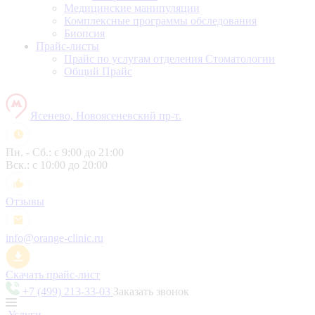
Медицинские манипуляции
Комплексные программы обследования
Биопсия
Прайс-листы
Прайс по услугам отделения Стоматологии
Общий Прайс
Ясенево, Новоясеневский пр-т.
Пн. - Сб.: с 9:00 до 21:00
Вск.: с 10:00 до 20:00
Отзывы
info@orange-clinic.ru
Скачать прайс-лист
+7 (499) 213-33-03
Заказать звонок
Услуги