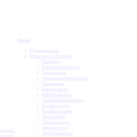
Врачи
Руководители
Взрослое отделение
Хирурги
Гастроэнтерологи
Гинекологи
Оториноларингологи
Терапевты
Кардиологи
Офтальмологи
Дерматовенерологи
Косметологи
Профпатологи
Неврологи
Аллергологи-
иммунологи
линике
Эндоскописты
ензии