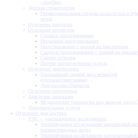
«AnyOne»
Детская стоматология
Профессиональная гигиена полости рта и зуб
детей
Отделение хирургии
Отделение ортопедии
Съемное протезирование
Несъемное протезирование
Протезирование с опорой на имплантаты
Съемное протезирование с опорой на имплан
Снятие оттисков
Прочие ортопедические услуги
Отделение диагностики
Панорамный снимок двух челюстей
(Ортопантомограмма)
Диагностика Diagnocat
Отделение ортодонтии
Анестезия, инъекции
Медицинские процедуры под закисью азота 
Дополнительные услуги
Отделение диагностики
УЗИ — ультразвуковое исследование
Ультразвуковое исследование щитовидной же
паращитовидных желез
Ультразвуковое исследование предстательной