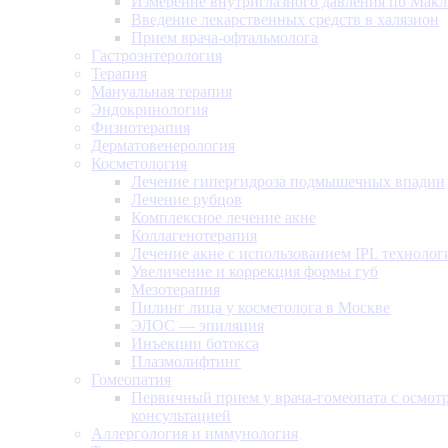
Измерение внутриглазного давления по Макл
Введение лекарственных средств в халязион
Прием врача-офтальмолога
Гастроэнтерология
Терапия
Мануальная терапия
Эндокринология
Физиотерапия
Дерматовенерология
Косметология
Лечение гипергидроза подмышечных впадин
Лечение рубцов
Комплексное лечение акне
Коллагенотерапия
Лечение акне с использованием IPL технолог
Увеличение и коррекция формы губ
Мезотерапия
Пилинг лица у косметолога в Москве
ЭЛОС — эпиляция
Инъекции ботокса
Плазмолифтинг
Гомеопатия
Первичный прием у врача-гомеопата с осмот
консультацией
Аллергология и иммунология