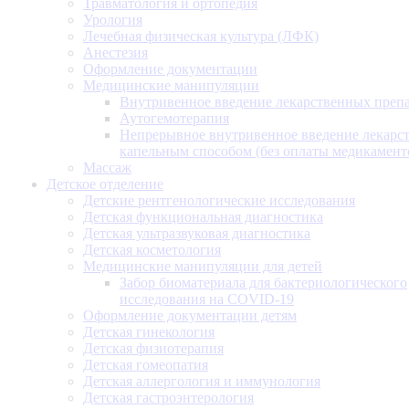
Травматология и ортопедия
Урология
Лечебная физическая культура (ЛФК)
Анестезия
Оформление документации
Медицинские манипуляции
Внутривенное введение лекарственных преп
Аутогемотерапия
Непрерывное внутривенное введение лекарс
капельным способом (без оплаты медикамент
Массаж
Детское отделение
Детские рентгенологические исследования
Детская функциональная диагностика
Детская ультразвуковая диагностика
Детская косметология
Медицинские манипуляции для детей
Забор биоматериала для бактериологического
исследования на COVID-19
Оформление документации детям
Детская гинекология
Детская физиотерапия
Детская гомеопатия
Детская аллергология и иммунология
Детская гастроэнтерология