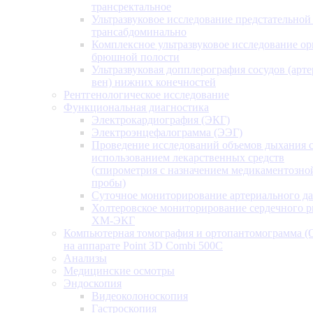
трансректальное
Ультразвуковое исследование предстательной
трансабдоминально
Комплексное ультразвуковое исследование ор
брюшной полости
Ультразвуковая допплерография сосудов (арт
вен) нижних конечностей
Рентгенологическое исследование
Функциональная диагностика
Электрокардиография (ЭКГ)
Электроэнцефалограмма (ЭЭГ)
Проведение исследований объемов дыхания 
использованием лекарственных средств
(спирометрия с назначением медикаментозно
пробы)
Суточное мониторирование артериального д
Холтеровское мониторирование сердечного 
ХМ-ЭКГ
Компьютерная томография и ортопантомограмма 
на аппарате Point 3D Combi 500C
Анализы
Медицинские осмотры
Эндоскопия
Видеоколоноскопия
Гастроскопия