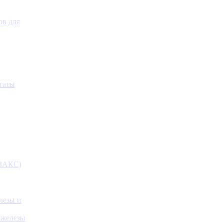
ов для
таты
(ЗАКС)
лезы и
 железы