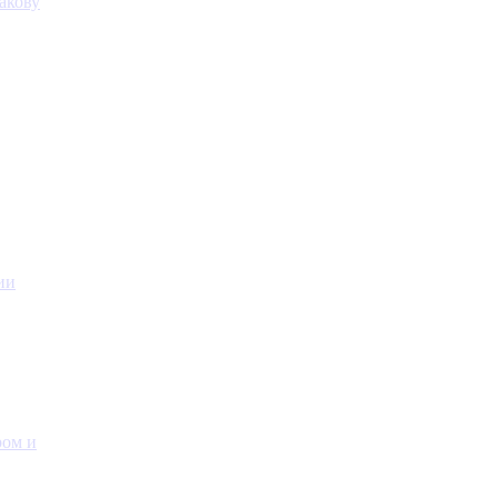
акову
ии
ром и