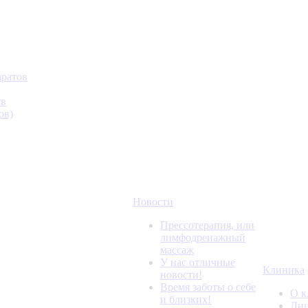
аратов
тв
ов)
Новости
Прессотерапия, или
лимфодренажный
массаж
У нас отличные
Клиника
новости!
Время заботы о себе
О к
и близких!
Лиц