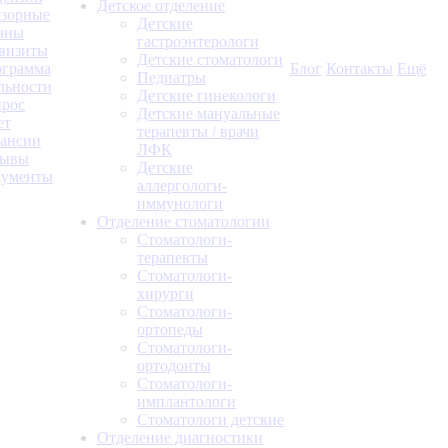
Детское отделение
зорные
Детские
аны
гастроэнтерологи
визиты
Детские стоматологи
грамма
Блог
Контакты
Ещё
Педиатры
льности
Детские гинекологи
рос
Детские мануальные
ет
терапевты / врачи
ансии
ЛФК
зывы
Детские
кументы
аллергологи-
иммунологи
Отделение стоматологии
Стоматологи-
терапевты
Стоматологи-
хирурги
Стоматологи-
ортопеды
Стоматологи-
ортодонты
Стоматологи-
имплантологи
Стоматологи детские
Отделение диагностики