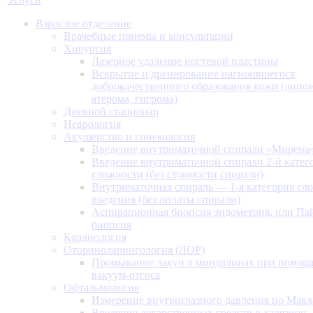
Взрослое отделение
Врачебные приемы и консультации
Хирургия
Лазерное удаление ногтевой пластины
Вскрытие и дренирование нагноившегося
доброкачественного образования кожи (липом
атерома, гигрома)
Дневной стационар
Неврология
Акушерство и гинекология
Введение внутриматочной спирали «Мирена
Введение внутриматочной спирали 2-й катег
сложности (без стоимости спирали)
Внутриматочная спираль — 1-я категория сл
введения (без оплаты спирали)
Аспирационная биопсия эндометрия, или Па
биопсия
Кардиология
Оториноларингология (ЛОР)
Промывание лакун в миндалинах при помощ
вакуум-отсоса
Офтальмология
Измерение внутриглазного давления по Макл
Введение лекарственных средств в халязион