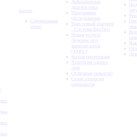
Лабораторная
Над
диагностика
орг
Акции
Программы
Рек
обследования
Специальная
Про
Наш новый партнер
цена!
лоя
- Система-БиоТех!
Воп
Новая услуга!
отв
Лечение под
Вак
закисью азота
От
(ЗАКС)
До
Коллагенотерапия
Хирургия одного
дня!
Отличные новости!
Сезон аллергии
начинается
+
темы
темы
темы
темы