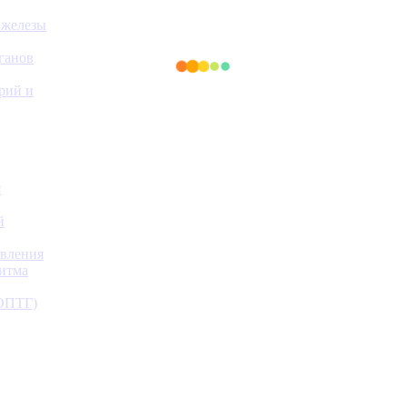
 железы
ганов
ерий и
с
й
авления
ритма
(ОПТГ)