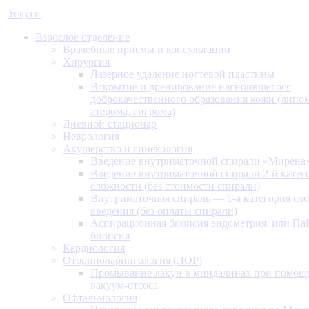
Услуги
Взрослое отделение
Врачебные приемы и консультации
Хирургия
Лазерное удаление ногтевой пластины
Вскрытие и дренирование нагноившегося
доброкачественного образования кожи (липом
атерома, гигрома)
Дневной стационар
Неврология
Акушерство и гинекология
Введение внутриматочной спирали «Мирена
Введение внутриматочной спирали 2-й катег
сложности (без стоимости спирали)
Внутриматочная спираль — 1-я категория сл
введения (без оплаты спирали)
Аспирационная биопсия эндометрия, или Па
биопсия
Кардиология
Оториноларингология (ЛОР)
Промывание лакун в миндалинах при помощ
вакуум-отсоса
Офтальмология